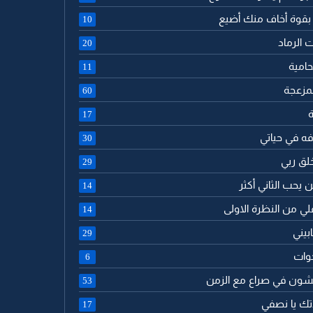
 بقوة أخاف منك أضيع
10
ت الرماد
20
حامية
11
لمزعجة
60
ة
17
فه في حياتي
30
خلق ربي
29
ن يحب الثاني أكثر
14
لي من النظرة الاولى
14
بيني
29
خوات
6
يشون في صراع مع الزمن
53
دتك يا نصفي
17