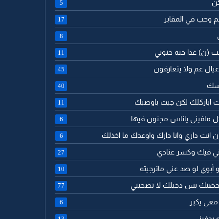
كن
5
جم وحب في المقابر
17
8
لب (ن) غدا حبه جنوني
11
ا عيال عم ولا يتعارفون
45
اسك
40
جيت اباركلك لكن جيت باوصيك
11
كل مافيني ياناس مجنون فيها
6
ن انت داري وانا دارك واوعدك ما اخذلك
6
رني فيك وكسر عنادي
27
 أبوي لو صد عني ماترجيته
10
م بحضنك بس دخيلك لا تصحيني
77
 معي يكبر
6
 يدفيني
13