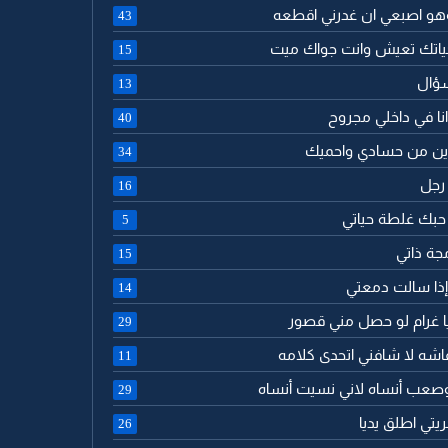
وهو اصبعي ان غدرني اقطعه
43
ياتك تعيش وانت جواك ميت
15
سؤال
13
نا في داخلي مجروح
40
ين من حسادي واحميك
34
 رجل
16
 حبك غلطة حياتي
5
جة ذاتي
15
 إذا سالت دمعتي
14
 يا غرام لو حصل مني قصور
29
اشه لا شافني اتحدى كلامه
11
وصعب أنساه لاني نسيت أنساه
29
يتي اطلق يديا
26