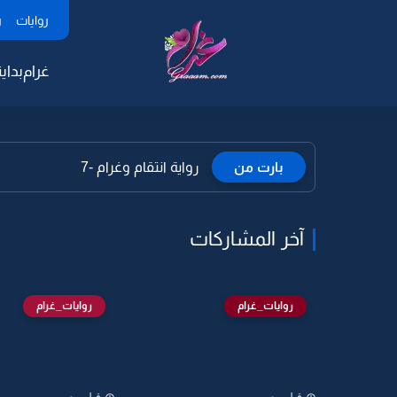
روايات
ر
غرام
بداية
بارت من
رواية انتقام وغرام -7
آخر المشاركات
روايات_غرام
روايات_غرام