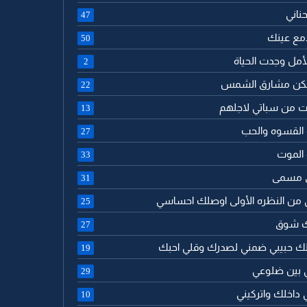
حناني
47
 دمع عينك
50
الأمل وجدت الحياة
2
تسكن مشارق الشمس
22
ت من سباتي لاجلهم
13
 القسوه والحب
27
 الموت
33
ى مسمى
31
 من النظره الأولى اوصلك احساسي
25
لك شوق
27
لك حبيبي ضمني لصدرك وقلي احبك
19
ي بين ضلوعي
29
 داخلك واتركيني
10