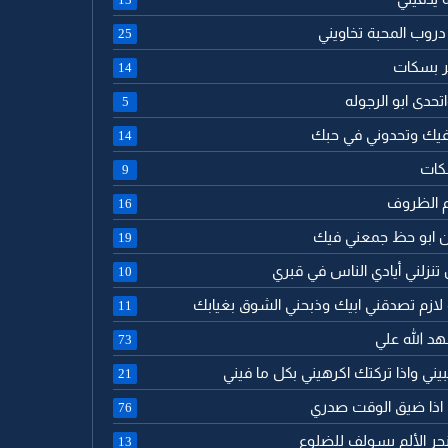
دروب المحبة تخاويني
25
مر بسكات
14
تحدى ابو الرجوله
5
 فيك وتحدوني في حبك
14
كات
9
م الظروف
16
ن ابو حظ جمعني فيك
19
 تنزلني أيادي الناس في قبري
10
 لازم تصدقني ابيك وذبحني الشوق بغيابك
11
هد الله علي
73
حبيني واذا تركتك اكرهيني بكل ما فيني
21
ك اذا ضيق الوقت صدري
76
جر الألم يسولف للضلوع
13