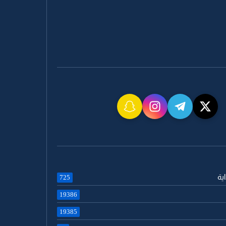
اية
725
19386
19385