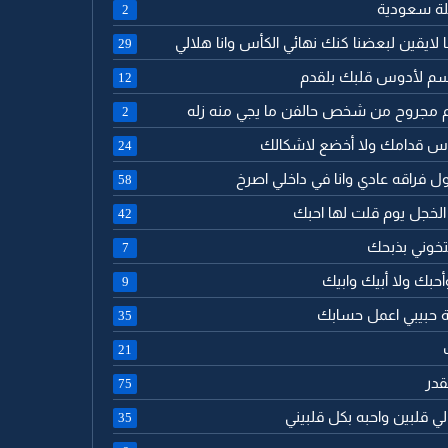
ئلة سعودية
2
نا لايقين لبعضنا كنك نهائي الكأس وانا هلالي
29
سم لأدوس قلبك بلقدم
12
لم مجروح من شخص حالفن ما يجي منه زله
2
راس قدامك ولا أخضع لاشكالك
24
قول فراقه عادي وانا في داخلي اصرخ
58
 الخجل يوم قلت لها احبك
42
تخوني بذبحك
7
أحبك ولا أبيك وابيك
9
امة حبيبي اعمل حسابك
35
21
لقدر
75
 لي قلبين واحبه بكل قلبيني
35