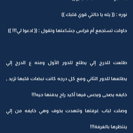
نوره : (( يله يا خالتي قوي قلبك ))
حاولت تستجمع أم فراس جشاعتها وتقول : (( ادعوا لي!!! ))
طلعت للدرج إلي يطلع للدور الأول ومنه ع الدرج إلي
يطلعها للدور الثاني ومع كل درجه كانت نبضات قلبها تزيد ,
خايفه يصحى ويحس فيها أكيد راح يدفنها حيه!!!
وصلت لباب غرفتها وتنهدت بخوف وهي خايفه من إلي
ينتظرها بالغرفة!!!