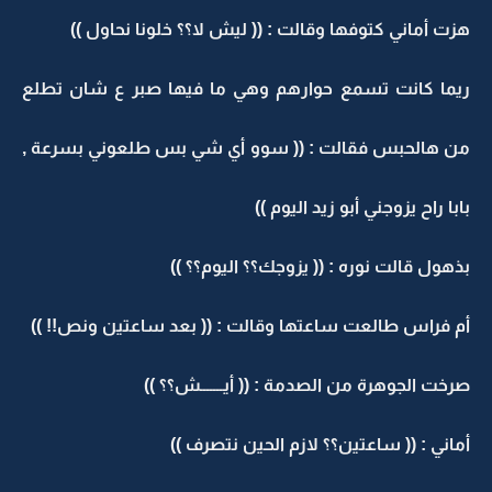
هزت أماني كتوفها وقالت : (( ليش لا؟؟ خلونا نحاول ))
ريما كانت تسمع حوارهم وهي ما فيها صبر ع شان تطلع
من هالحبس فقالت : (( سوو أي شي بس طلعوني بسرعة ,
بابا راح يزوجني أبو زيد اليوم ))
بذهول قالت نوره : (( يزوجك؟؟ اليوم؟؟ ))
أم فراس طالعت ساعتها وقالت : (( بعد ساعتين ونص!! ))
صرخت الجوهرة من الصدمة : (( أيـــــــش؟؟ ))
أماني : (( ساعتين؟؟ لازم الحين نتصرف ))