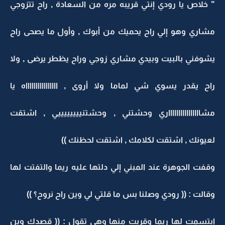
" خلاص يا رودي إنتي قريبه مره من السعادة , راح تتزوجي
مشاري وهو إلي راح يحميك من أبوك , وأول ما يصحى راح
يشوفني بالبيت وبيدي مشاري زوجي وراح يظطر يرضى , ولا
راح يقدر يسوي شي لماما ولا أروى , ااااااااااااااااه يا
مشااااااااااااااااري وحشتني , وحشتنييييييييي , اشتقت
لعيونك , اشتقت لكلامك , اشتقت لحظنك ))
وقفت الجوهرة عند المبني إلي دلتها عليه ريما والتفتت لها
وقالت : (( رودي وصلنا بس ما قلتي لي وين راح نروح؟ ))
ابتسمت لها ريما وقربت منها وهي تقول : (( قصدك وين