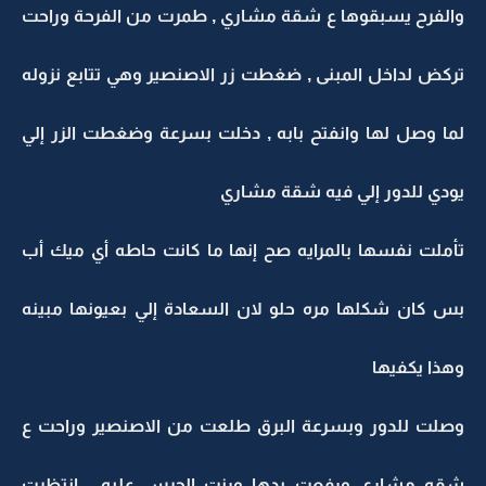
والفرح يسبقوها ع شقة مشاري , طمرت من الفرحة وراحت
تركض لداخل المبنى , ضغطت زر الاصنصير وهي تتابع نزوله
لما وصل لها وانفتح بابه , دخلت بسرعة وضغطت الزر إلي
يودي للدور إلي فيه شقة مشاري
تأملت نفسها بالمرايه صح إنها ما كانت حاطه أي ميك أب
بس كان شكلها مره حلو لان السعادة إلي بعيونها مبينه
وهذا يكفيها
وصلت للدور وبسرعة البرق طلعت من الاصنصير وراحت ع
شقه مشاري ورفعت يدها ورنت الجرس عليه , انتظرت