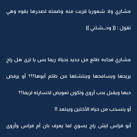
مشاري ولا شعوريا قربت منه وضمته لصدرها بقوه وهي
تقول : (( وحـــشتني ))
مشاري فجاءه طلع من جديد بحياة ريما بس يا ترى هل راح
يريحها ويسامحها وينتشلها من ظلم أبوها؟؟؟ أو يرفض
حبها ويقبل بحب أروى وتكون تعويض لخسارته لريما؟؟
أو ينسحب من حياه الأختين ويبتعد !!
أبو فراس ايش راح يسوي لما يعرف بان أم فراس وأروى