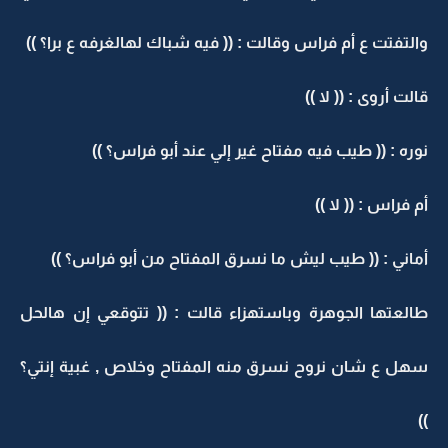
والتفتت ع أم فراس وقالت : (( فيه شباك لهالغرفه ع برا؟ ))
قالت أروى : (( لا ))
نوره : (( طيب فيه مفتاح غير إلي عند أبو فراس؟ ))
أم فراس : (( لا ))
أماني : (( طيب ليش ما نسرق المفتاح من أبو فراس؟ ))
طالعتها الجوهرة وباستهزاء قالت : (( تتوقعي إن هالحل
سهل ع شان نروح نسرق منه المفتاح وخلاص , غبية إنتي؟
))