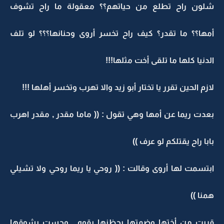
شلون راح تطلع من حياتهم؟؟ معقولة ما راح تشوف
أمها؟؟ ما تقدر؟ كيف راح تخسر أروى وحنانها؟؟؟ لو تلف
الدنيا كلها ما تلقى أخت مثلها!!!
لازم الحين تقرر يا تختار أبو زيد والا تهرب وتخسر أهلها !!!
بعدت ريما عن أمها وهي تقول : (( ماما مقدر , مقدر اهرب
بابا راح يقتلكم لو عرف ))
ابتسمت لها أروى وقالت : (( روحي يا ريما روحي ولا تشيلي
همنا ))
قربت من أختها وضمتها بحظنها بقوه , وحست بشوقها