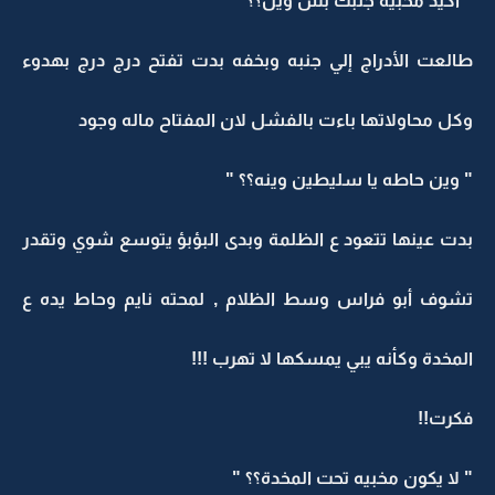
" أكيد مخبيه جنبك بس وين؟؟ "
طالعت الأدراج إلي جنبه وبخفه بدت تفتح درج درج بهدوء
وكل محاولاتها باءت بالفشل لان المفتاح ماله وجود
" وين حاطه يا سليطين وينه؟؟ "
بدت عينها تتعود ع الظلمة وبدى البؤبؤ يتوسع شوي وتقدر
تشوف أبو فراس وسط الظلام , لمحته نايم وحاط يده ع
المخدة وكأنه يبي يمسكها لا تهرب !!!
فكرت!!
" لا يكون مخبيه تحت المخدة؟؟ "