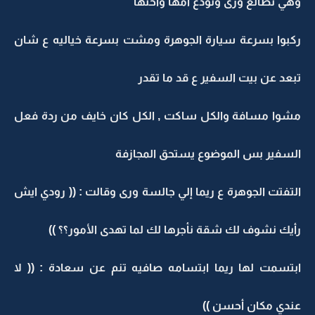
وهي تطالع ورى وتودع أمها وأختها
ركبوا بسرعة سيارة الجوهرة ومشت بسرعة خياليه ع شان
تبعد عن بيت السفير ع قد ما تقدر
مشوا مسافة والكل ساكت , الكل كان خايف من ردة فعل
السفير بس الموضوع يستحق المجازفة
التفتت الجوهرة ع ريما إلي جالسة ورى وقالت : (( رودي ايش
رأيك نشوف لك شقة نأجرها لك لما تهدى الأمور؟؟ ))
ابتسمت لها ريما ابتسامه صافيه تنم عن سعادة : (( لا
عندي مكان أحسن ))