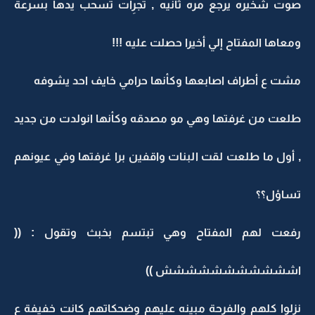
صوت شخيره يرجع مره ثانيه , تجرِأت تسحب يدها بسرعة
ومعاها المفتاح إلي أخيرا حصلت عليه !!!
مشت ع أطراف اصابعها وكأنها حرامي خايف احد يشوفه
طلعت من غرفتها وهي مو مصدقه وكأنها انولدت من جديد
, أول ما طلعت لقت البنات واقفين برا غرفتها وفي عيونهم
تساؤل؟؟
رفعت لهم المفتاح وهي تبتسم بخبث وتقول : ((
اششششششششششش ))
نزلوا كلهم والفرحة مبينه عليهم وضحكاتهم كانت خفيفة ع