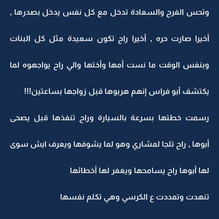
وتحس الفرح والسعادة تدخل مع كل نفس يدخل بصدرها ,
أخيرا صارت حره , أخيرا راح تكون سعيدة مثل كل البنات
وبنفس الوقت ما نست أمها وأختها والي راح يواجهوه لما
يكتشف أبو فراس إنهم هربوها قبل زواجها بساعتين!!!
رسمت خطتها بسرعة بالسيارة وراح تنفذها قبل يصحى
أبوها , راح تلجا لمشاري وهو لما يشوفها ويعرف ايش سوى
لها أبوها راح يسامحها ويغفر لها أخطائها
تنهدت وتمددت ع الكرسي وهي تكلم نفسها