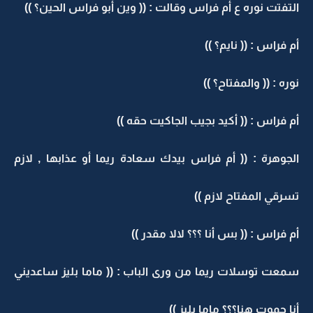
التفتت نوره ع أم فراس وقالت : (( وين أبو فراس الحين؟ ))
أم فراس : (( نايم؟ ))
نوره : (( والمفتاح؟ ))
أم فراس : (( أكيد بجيب الجاكيت حقه ))
الجوهرة : (( أم فراس بيدك سعادة ريما أو عذابها , لازم
تسرقي المفتاح لازم ))
أم فراس : (( بس أنا ؟؟؟ لالا مقدر ))
سمعت توسلات ريما من ورى الباب : (( ماما بليز ساعديني
أنا حموت هنا؟؟؟ ماما بليز ))