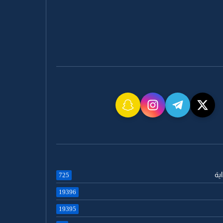
اية
725
19396
19395