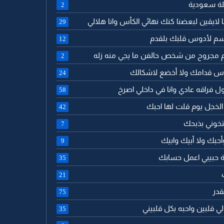
ئلة سعودية
2
نا لايقين لبعضنا كنك نهائي الكأس وانا هلالي
29
سم لأدوس قلبك بلقدم
12
لم مجروح من شخص حالفن ما يجي منه زله
2
راس قدامك ولا أخضع لاشكالك
24
قول فراقه عادي وانا في داخلي اصرخ
58
 الخجل يوم قلت لها احبك
42
تخوني بذبحك
7
أحبك ولا أبيك وابيك
9
امة حبيبي اعمل حسابك
35
21
لقدر
75
 لي قلبين واحبه بكل قلبيني
35