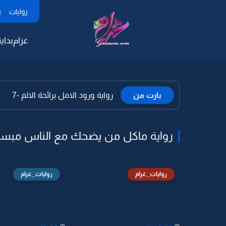
روايات
ر
غرام
بداية
بارت من
رواية ورود الامل برائحة الالم -7
رواية ماكل من يضحك مع الناس مبس
روايات_غرام
روايات_غرام