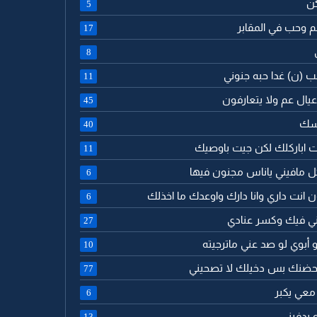
كن
5
جم وحب في المقابر
17
8
لب (ن) غدا حبه جنوني
11
ا عيال عم ولا يتعارفون
45
اسك
40
جيت اباركلك لكن جيت باوصيك
11
كل مافيني ياناس مجنون فيها
6
ن انت داري وانا دارك واوعدك ما اخذلك
6
رني فيك وكسر عنادي
27
 أبوي لو صد عني ماترجيته
10
م بحضنك بس دخيلك لا تصحيني
77
 معي يكبر
6
 يدفيني
13