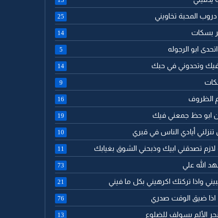
دروب المحبة تخاويني
25
مر بسكات
14
تحدى ابو الرجوله
5
 فيك وتحدوني في حبك
14
كات
9
م الظروف
16
ن ابو حظ جمعني فيك
19
 تنزلني أيادي الناس في قبري
10
 لازم تصدقني ابيك وذبحني الشوق بغيابك
11
هد الله علي
73
حبيني واذا تركتك اكرهيني بكل ما فيني
21
ك اذا ضيق الوقت صدري
76
جر الألم يسولف للضلوع
13