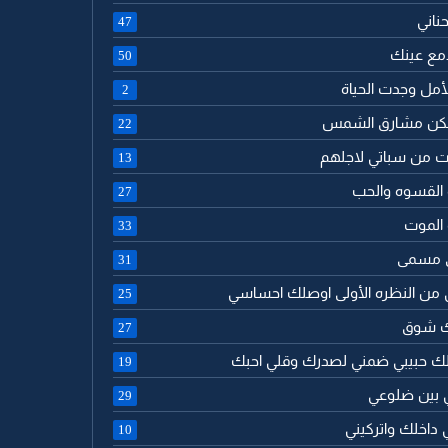
حناني
47
 دمع عينك
50
الأمل وجدت الحياة
2
تسكن مشارق الشمس
22
ت من سباتي لاجلهم
13
 القسوه والحب
27
 الموت
33
ى مسمى
31
 من النظره الأولى اوصلك احساسي
25
لك شوق
27
لك حبيبي ضمني لصدرك وقلي احبك
19
ي بين ضلوعي
29
 داخلك واتركيني
10