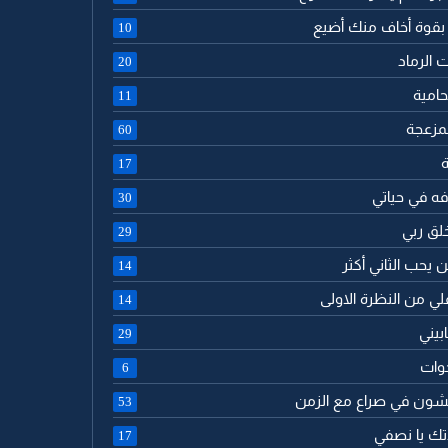
 بقوة أخاف منك أضيع
10
ت الرماد
20
حامية
11
لمزعجة
60
ة
17
فه في حياتي
30
خلق ربي
29
ن يحب الثاني أكثر
14
لي من النظرة الاولى
14
بيني
29
خوات
6
يشون في صراع مع الزمن
53
دتك يا نصفي
17