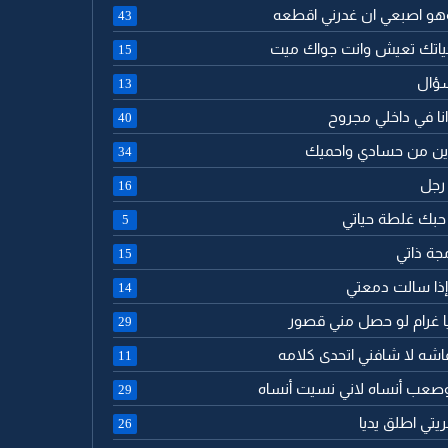
وهو اصبعي ان غدرني اقطعه
43
ياتك تعيش وانت جواك ميت
15
سؤال
13
نا في داخلي مجروح
40
ين من حسادي واحميك
34
 رجل
16
 حبك غلطة حياتي
5
جة ذاتي
15
 إذا سالت دمعتي
14
 يا غرام لو حصل مني قصور
29
اشه لا شافني اتحدى كلامه
11
وصعب أنساه لاني نسيت أنساه
29
يتي اطلق يديا
26