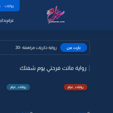
روايات
ر
غرام
بداية
بارت من
رواية ذكريات مراهقة -30
رواية ماتت فرحتي يوم شفتك
روايات_غرام
روايات_غرام