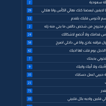
ئلة سعودية
2
نا لايقين لبعضنا كنك نهائي الكأس وانا هلالي
29
سم لأدوس قلبك بلقدم
12
لم مجروح من شخص حالفن ما يجي منه زله
2
راس قدامك ولا أخضع لاشكالك
24
قول فراقه عادي وانا في داخلي اصرخ
58
 الخجل يوم قلت لها احبك
42
تخوني بذبحك
7
أحبك ولا أبيك وابيك
9
امة حبيبي اعمل حسابك
35
21
لقدر
75
 لي قلبين واحبه بكل قلبيني
35