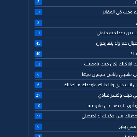
كن
5
جم وحب في المقابر
17
8
لب (ن) غدا حبه جنوني
11
ا عيال عم ولا يتعارفون
45
اسك
40
جيت اباركلك لكن جيت باوصيك
11
كل مافيني ياناس مجنون فيها
6
ن انت داري وانا دارك واوعدك ما اخذلك
6
رني فيك وكسر عنادي
27
 أبوي لو صد عني ماترجيته
10
م بحضنك بس دخيلك لا تصحيني
77
 معي يكبر
6
 يدفيني
13