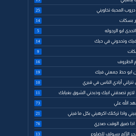
دروب المحبة تخاويني
25
مر بسكات
14
تحدى ابو الرجوله
5
 فيك وتحدوني في حبك
14
كات
9
م الظروف
16
ن ابو حظ جمعني فيك
19
 تنزلني أيادي الناس في قبري
10
 لازم تصدقني ابيك وذبحني الشوق بغيابك
11
هد الله علي
73
حبيني واذا تركتك اكرهيني بكل ما فيني
21
ك اذا ضيق الوقت صدري
76
جر الألم يسولف للضلوع
13