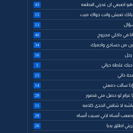
وهو اصبعي ان غدرني اقطعه
43
ياتك تعيش وانت جواك ميت
15
سؤال
13
نا في داخلي مجروح
40
ين من حسادي واحميك
34
 رجل
16
 حبك غلطة حياتي
5
جة ذاتي
15
 إذا سالت دمعتي
14
 يا غرام لو حصل مني قصور
29
اشه لا شافني اتحدى كلامه
11
وصعب أنساه لاني نسيت أنساه
29
يتي اطلق يديا
26