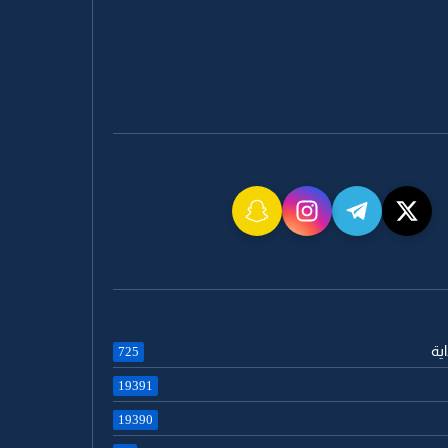
اية
725
19391
19390