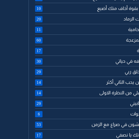
 بقوة أخاف منك أضيع
10
ت الرماد
20
حامية
11
لمزعجة
60
ة
17
فه في حياتي
30
خلق ربي
29
ن يحب الثاني أكثر
14
لي من النظرة الاولى
14
بيني
29
خوات
6
يشون في صراع مع الزمن
53
دتك يا نصفي
17