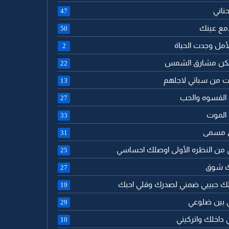
حناني
47
 دمع عينك
50
الأمل وجدت الحياة
2
تسكن مشارق الشمس
22
ت من سباتي لاجلهم
13
 القسوه والحب
27
 الموت
33
ى مسمى
31
 من النظره الأولى اوصلك احساسي
25
لك شوق
27
لك حبيبي ضمني لصدرك وقلي احبك
19
ي بين ضلوعي
29
 داخلك واتركيني
10