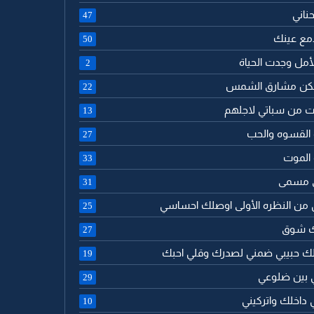
حناني
47
 دمع عينك
50
الأمل وجدت الحياة
2
تسكن مشارق الشمس
22
ت من سباتي لاجلهم
13
 القسوه والحب
27
 الموت
33
ى مسمى
31
 من النظره الأولى اوصلك احساسي
25
لك شوق
27
لك حبيبي ضمني لصدرك وقلي احبك
19
ي بين ضلوعي
29
 داخلك واتركيني
10