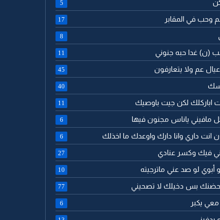
كن
5
جم وحب في المقابر
17
8
لب (ن) غدا حبه جنوني
11
ا عيال عم ولا يتعارفون
45
اسك
40
جيت اباركلك لكن جيت باوصيك
11
كل مافيني ياناس مجنون فيها
6
ن انت داري وانا دارك واوعدك ما اخذلك
6
رني فيك وكسر عنادي
27
 أبوي لو صد عني ماترجيته
10
م بحضنك بس دخيلك لا تصحيني
77
 معي يكبر
6
 يدفيني
13