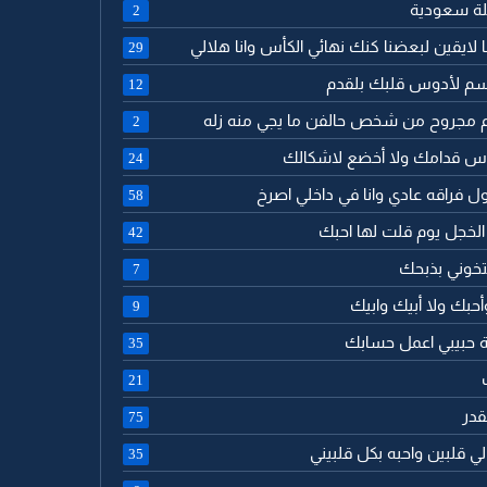
ئلة سعودية
2
نا لايقين لبعضنا كنك نهائي الكأس وانا هلالي
29
سم لأدوس قلبك بلقدم
12
لم مجروح من شخص حالفن ما يجي منه زله
2
راس قدامك ولا أخضع لاشكالك
24
قول فراقه عادي وانا في داخلي اصرخ
58
 الخجل يوم قلت لها احبك
42
تخوني بذبحك
7
أحبك ولا أبيك وابيك
9
امة حبيبي اعمل حسابك
35
21
لقدر
75
 لي قلبين واحبه بكل قلبيني
35