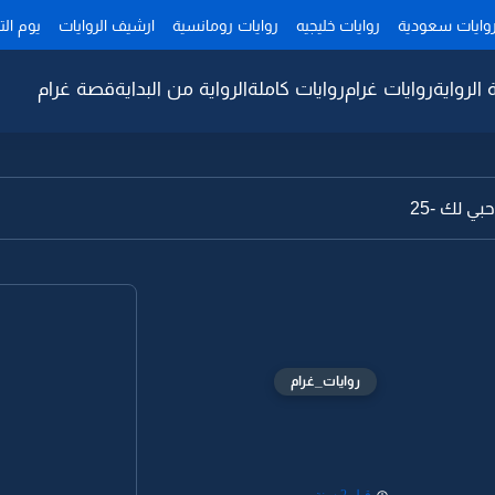
وايات سعودية
روايات خليجيه
روايات رومانسية
ارشيف الروايات
يوم ال
 الرواية
روايات غرام
روايات كاملة
الرواية من البداية
قصة غرام
ي لك -25
روايات_غرام