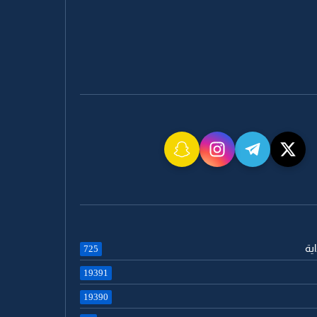
اية
725
19391
19390