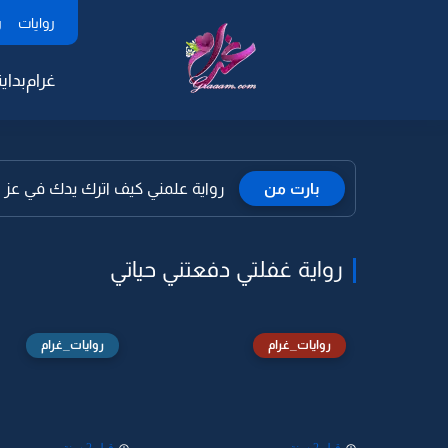
روايات
ر
غرام
بداية
بارت من
رواية علمني كيف اترك يدك في عز حب
رواية غفلتي دفعتني حياتي
روايات_غرام
روايات_غرام