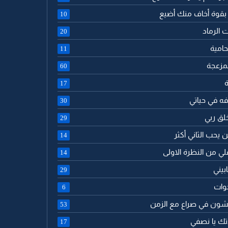
 بقوة أخاف منك أضيع
10
ت الرماد
20
حامية
11
لمزعجة
60
ة
17
فه في حياتي
30
خلق ربي
29
ن يحب الثاني أكثر
14
لي من النظرة الاولى
14
بيني
29
خوات
6
يشون في صراع مع الزمن
53
دتك يا نصفي
17