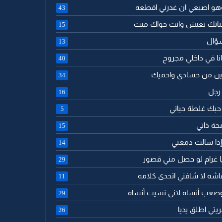
وهو اصبعي ان غدرني اقطعه
43
ياتك تعيش وانت جواك ميت
15
سؤال
13
نا في داخلي مجروح
40
ين من حسادي واحميك
34
 رجل
16
 حبك غلطة حياتي
5
جة ذاتي
15
 إذا سالت دمعتي
14
 يا غرام لو حصل مني قصور
29
اشه لا شافني اتحدى كلامه
11
وصعب أنساه لاني نسيت أنساه
29
يتي اطلق يديا
26