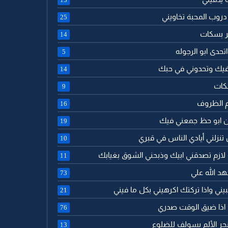
دروب المحبة تخاويني
25
مر بسكات
14
تحدى ابو الرجوله
5
 فيك وتحدوني في حبك
14
كات
9
م الظروف
16
ن ابو حظ جمعني فيك
19
 تنزلني أيادي الناس في قبري
10
 لازم تصدقني ابيك وذبحني الشوق بغيابك
11
هد الله علي
73
حبيني واذا تركتك اكرهيني بكل ما فيني
21
ك اذا ضيق الوقت صدري
76
جر الألم يسولف للضلوع
13