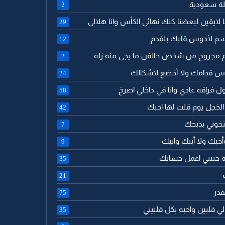
ئلة سعودية
2
نا لايقين لبعضنا كنك نهائي الكأس وانا هلالي
29
سم لأدوس قلبك بلقدم
12
لم مجروح من شخص حالفن ما يجي منه زله
2
راس قدامك ولا أخضع لاشكالك
24
قول فراقه عادي وانا في داخلي اصرخ
58
 الخجل يوم قلت لها احبك
42
تخوني بذبحك
7
أحبك ولا أبيك وابيك
9
امة حبيبي اعمل حسابك
35
21
لقدر
75
 لي قلبين واحبه بكل قلبيني
35