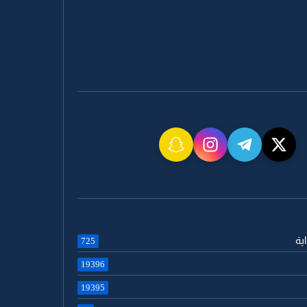
اية
725
19396
19395