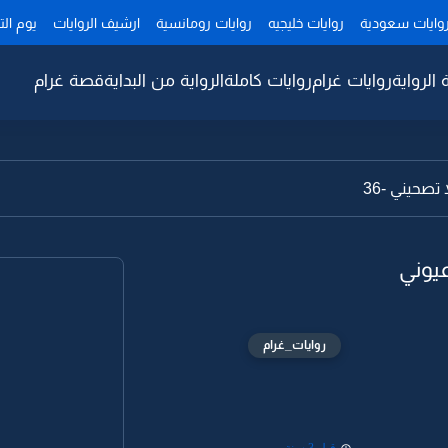
وايات سعودية
روايات خليجيه
روايات رومانسية
ارشيف الروايات
يوم ال
 الرواية
روايات غرام
روايات كاملة
الرواية من البداية
قصة غرام
صحيني -36
عيوني
روايات_غرام