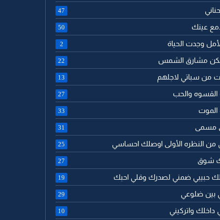
حناني
47
 دمع عينك
50
الأمل وجدت الحياة
2
تسكن مشارق الشمس
22
ت من سباتي لاجلهم
13
 القسوه والحب
27
 الموت
33
ى مسمى
31
 من النظره الأولى اوصلك احساسي
25
لك شوق
27
لك حبيبي ضمني لصدرك وقلي احبك
19
ي بين ضلوعي
29
 داخلك واتركيني
10