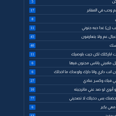
كن
5
جم وحب في المقابر
17
8
لب (ن) غدا حبه جنوني
11
ا عيال عم ولا يتعارفون
45
اسك
40
جيت اباركلك لكن جيت باوصيك
11
كل مافيني ياناس مجنون فيها
6
ن انت داري وانا دارك واوعدك ما اخذلك
6
رني فيك وكسر عنادي
27
 أبوي لو صد عني ماترجيته
10
م بحضنك بس دخيلك لا تصحيني
77
 معي يكبر
6
 يدفيني
13