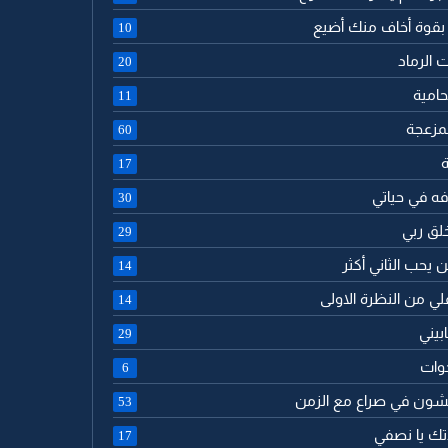
 بقوة أخاف منك أضيع
10
ت الرماد
20
حامية
11
لمزعجة
60
ة
17
فه في حياتي
30
خلق ربي
29
ن يحب الثاني أكثر
14
لي من النظرة الاولى
14
بيني
29
خوات
6
يشون في صراع مع الزمن
53
دتك يا نصفي
17