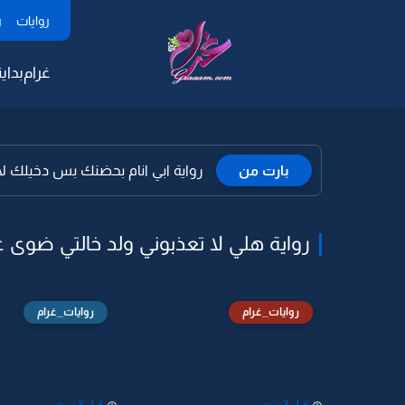
روايات
ر
غرام
بداية
بارت من
رواية ابي انام بحضنك بس دخيلك لا ت
رواية هلي لا تعذبوني ولد خالتي ضوى 
روايات_غرام
روايات_غرام