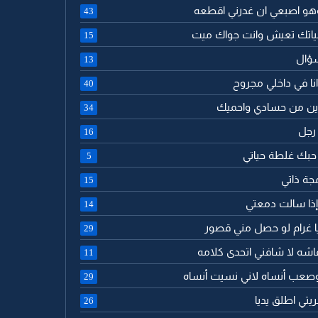
وهو اصبعي ان غدرني اقطعه
43
ياتك تعيش وانت جواك ميت
15
سؤال
13
نا في داخلي مجروح
40
ين من حسادي واحميك
34
 رجل
16
 حبك غلطة حياتي
5
جة ذاتي
15
 إذا سالت دمعتي
14
 يا غرام لو حصل مني قصور
29
اشه لا شافني اتحدى كلامه
11
وصعب أنساه لاني نسيت أنساه
29
يتي اطلق يديا
26