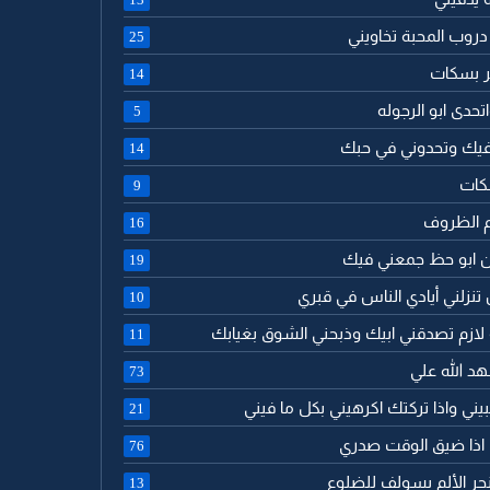
دروب المحبة تخاويني
25
مر بسكات
14
تحدى ابو الرجوله
5
 فيك وتحدوني في حبك
14
كات
9
م الظروف
16
ن ابو حظ جمعني فيك
19
 تنزلني أيادي الناس في قبري
10
 لازم تصدقني ابيك وذبحني الشوق بغيابك
11
هد الله علي
73
حبيني واذا تركتك اكرهيني بكل ما فيني
21
ك اذا ضيق الوقت صدري
76
جر الألم يسولف للضلوع
13