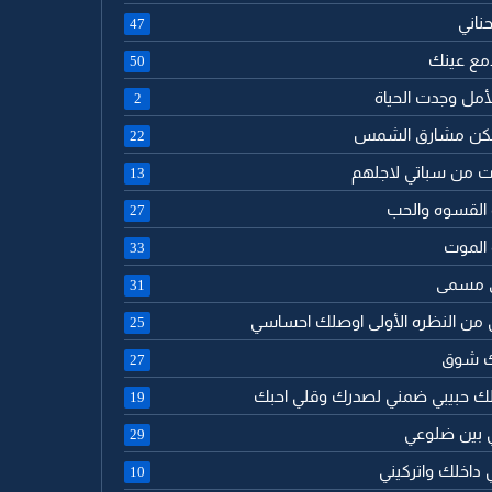
حناني
47
 دمع عينك
50
الأمل وجدت الحياة
2
تسكن مشارق الشمس
22
ت من سباتي لاجلهم
13
 القسوه والحب
27
 الموت
33
ى مسمى
31
 من النظره الأولى اوصلك احساسي
25
لك شوق
27
لك حبيبي ضمني لصدرك وقلي احبك
19
ي بين ضلوعي
29
 داخلك واتركيني
10