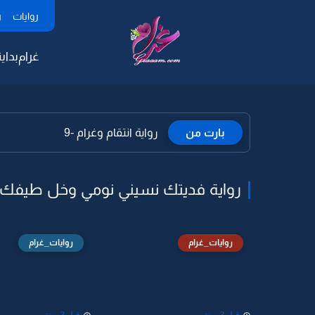
روايات
ر
غرام
بداية
بارت من
رواية انتقام وغرام -9
رواية فديتك نسيني نومي وخل طيفك 
روايات_غرام
روايات_غرام