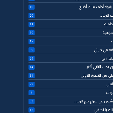
 بقوة أخاف منك أضيع
10
ت الرماد
20
حامية
11
لمزعجة
60
ة
17
فه في حياتي
30
خلق ربي
29
ن يحب الثاني أكثر
14
لي من النظرة الاولى
14
بيني
29
خوات
6
يشون في صراع مع الزمن
53
دتك يا نصفي
17