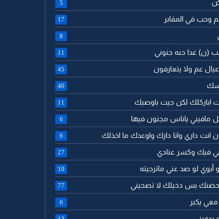
كن
5
جم وحب في المقابر
17
8
لب (ن) غدا حبه جنوني
11
ا عيال عم ولا يتعارفون
45
اسك
40
جيت اباركلك لكن جيت باوصيك
11
كل مافيني ياناس مجنون فيها
6
ن انت داري وانا دارك واوعدك ما اخذلك
6
رني فيك وكسر عنادي
27
 أبوي لو صد عني ماترجيته
10
م بحضنك بس دخيلك لا تصحيني
77
 معي يكبر
6
 يدفيني
13