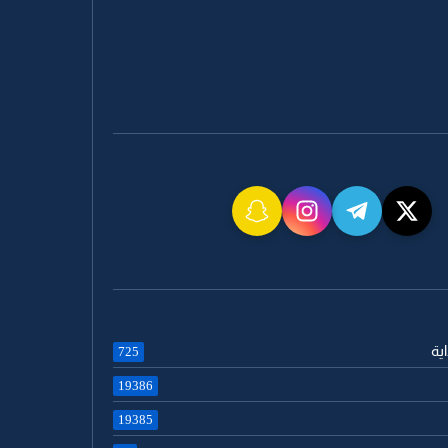
اية
725
19386
19385