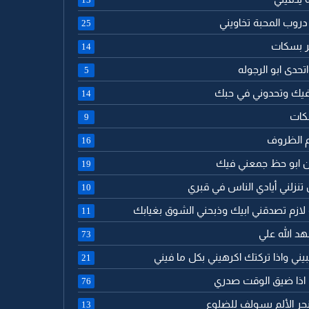
دروب المحبة تخاويني
25
مر بسكات
14
تحدى ابو الرجوله
5
 فيك وتحدوني في حبك
14
كات
9
م الظروف
16
ن ابو حظ جمعني فيك
19
 تنزلني أيادي الناس في قبري
10
 لازم تصدقني ابيك وذبحني الشوق بغيابك
11
هد الله علي
73
حبيني واذا تركتك اكرهيني بكل ما فيني
21
ك اذا ضيق الوقت صدري
76
جر الألم يسولف للضلوع
13