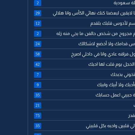
ئلة سعودية
2
نا لايقين لبعضنا كنك نهائي الكأس وانا هلالي
29
سم لأدوس قلبك بلقدم
12
لم مجروح من شخص حالفن ما يجي منه زله
2
راس قدامك ولا أخضع لاشكالك
24
قول فراقه عادي وانا في داخلي اصرخ
58
 الخجل يوم قلت لها احبك
42
تخوني بذبحك
7
أحبك ولا أبيك وابيك
9
امة حبيبي اعمل حسابك
35
21
لقدر
75
 لي قلبين واحبه بكل قلبيني
35