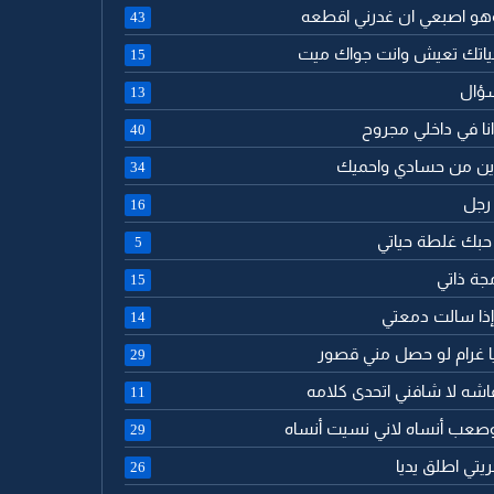
وهو اصبعي ان غدرني اقطعه
43
ياتك تعيش وانت جواك ميت
15
سؤال
13
نا في داخلي مجروح
40
ين من حسادي واحميك
34
 رجل
16
 حبك غلطة حياتي
5
جة ذاتي
15
 إذا سالت دمعتي
14
 يا غرام لو حصل مني قصور
29
اشه لا شافني اتحدى كلامه
11
وصعب أنساه لاني نسيت أنساه
29
يتي اطلق يديا
26