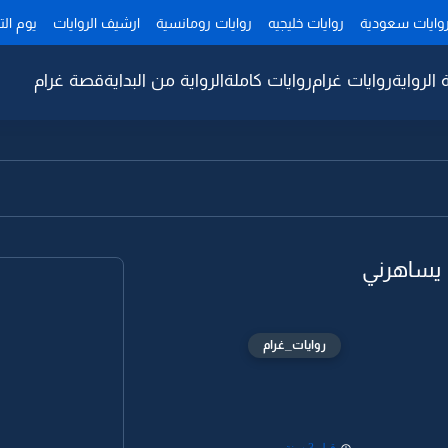
وايات سعودية
روايات خليجيه
روايات رومانسية
ارشيف الروايات
يوم ال
 الرواية
روايات غرام
روايات كاملة
الرواية من البداية
قصة غرام
يساهرني
روايات_غرام