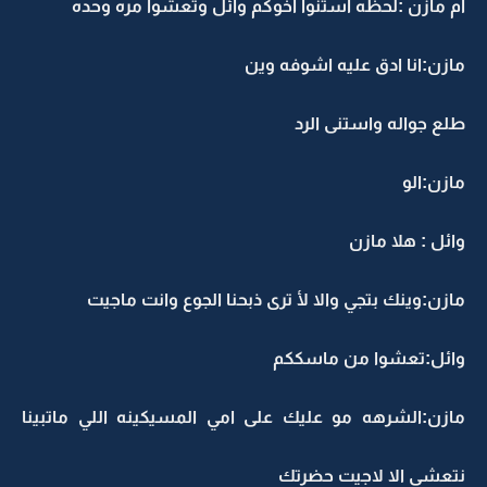
ام مازن :لحظه استنوا اخوكم وائل وتعشوا مره وحده
مازن:انا ادق عليه اشوفه وين
طلع جواله واستنى الرد
مازن:الو
وائل : هلا مازن
مازن:وينك بتجي والا لأ ترى ذبحنا الجوع وانت ماجيت
وائل:تعشوا من ماسككم
مازن:الشرهه مو عليك على امي المسيكينه اللي ماتبينا
نتعشى الا لاجيت حضرتك