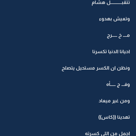
تتقبــــــــــــل هشام
وتعيش بهدوء
مــــ خ ــــــرج
احيانا الدنيا تكسرنا
ونظن ان الكسر مستحيل يتصلح
وفـــ ج ــــــأه
ومن غير ميعاد
تهدينا ((كاس))
اجمل من اللي كسرته