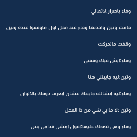
وفاء باصرار:لاتعالي
قامت وتين واخذتها وفاء عند محل اول ماوقفوا عنده وتين
وقفت ماتحركت
وفاء:ايش فيك وقفتي
وتين:ليه جايبتني هنا
وفاء:ليه انشالله جايبتك عشان ابعرف ذوقك بالالوان
وتين :لا ماابي شي من ذا المحل
وفاء وهي تضحك عليها:اقول امشي قدامي بس