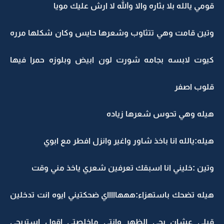
قومي يالله بلا بثاره والا والله لا ارش عليك مويا
وتين قامت وهي تتثاوب وشعرها حايس وكان شكلها مرره
كيوت لابسه بجامه شورت لون ابيض وبلوزه حمرا فيها
قلوب اصفر
هيله وهي تحوس شعرها زياده
هيله:يالله انا باخذ شاور واغير وانزل افطر مع ابوي
وتين :خليني انا اسبقك تعرفين شعري ياخذ مني وقت
هيله تضحك باستهزاء:هههاااااي ضحكتيني ايوه انت تدخلين
قبلي عشان يجي الظهر وانتي ماخلصتي اقول استريحي