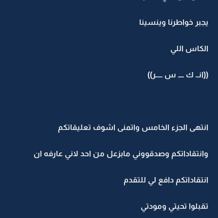
يجبر خواطرنا وينسينا
الكاس اللي
((انــ ك ــــ س ـــــر))
انتهى الجزء الخامس واتمنى اشوف تعليقاتكم
وانتقاداتكم وصدقووني مابزعل من احد لاني عارفه ان
انتقاداتكم دافع لي للتقدم
تقبلوا تحيتي ومودتي