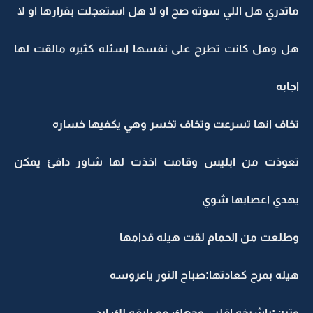
ماتدري هل اللي سوته صح او لا هل استعجلت بقرارها او لا
هل وهل كانت تطرح على نفسها اسئله كثيره مالقت لها
اجابه
تخاف انها تسرعت وتخاف تخسر وهي يكفيها خساره
تعوذت من ابليس وقامت اخذت لها شاور دافئ يمكن
يهدي اعصابها شوي
وطلعت من الحمام لقت هيله قدامها
هيله بمرح كعادتها:صباح النور ياعروسه
وتين:ياشيخه اقلبي وجهك مو رايقه لك ابد