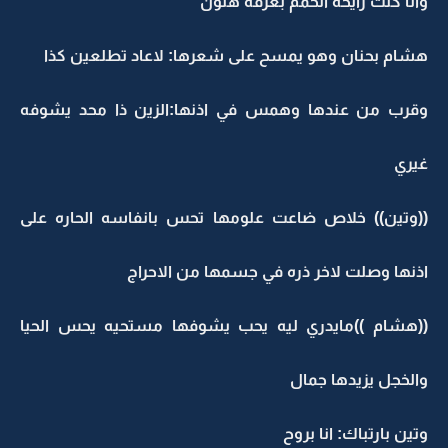
وانا كنت رايحه اتحمم بغرفة هتون
هشام بحنان وهو يمسح على شعرها: لاعاد تطلعين كذا
وقرب من عندها وهمس في اذنها:الزين ذا محد يشوفه
غيري
((وتين)) خلاص ضاعت علومها تحس بانفاسه الحاره على
اذنها وصلت لاخر ذره في جسمها من الاحراج
((هشام ))مايدري ليه يحب يشوفها مستحيه يحس الحيا
والخجل يزيدها جمال
وتين بارتباك: انا بروح