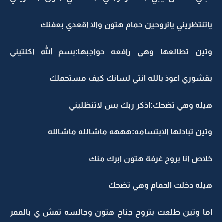
ياتنتظريني ياتروحين حمام هتون والا اقعدي بعفنك
وتين تطالعها وهي رافعه حواجبها:بسم الله اكلتيني
بقشوري اعوذ بالله انتي لسانك كيف مستحملك
هيله وهي تضحك:اذكر ربك بس لاتنظليني
وتين تبادلها الابتسامه:هههه ماشالله ماشالله
خلاص انا بروح غرفة هتون ابرك منك
هيله دخلت الحمام وهي تضحك
اما وتين طلعت بتروح جناح هتون وجالسه تمش ي بالممر