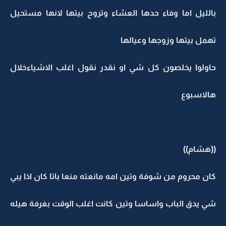
بالليل اما وفاء حدها العشاء وتروح بيتها لانها مستحيل
تهمل بيتها وزوجها وعيالها
حاولوا يخلصون كل شي او نقدر نقول اغلب الاشياءخلال
هالاسبوع
((هشام))
كان محروم من شوفة وتين امه مانعته منعا باتا كان اذا يبي
شي يدق الباب واساسا وتين كانت اغلب الوقت بغرفة هيله