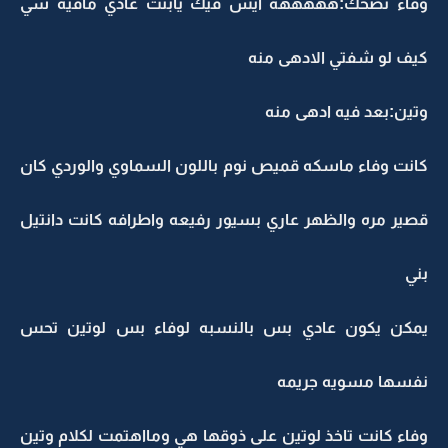
وفاء تضحك:هههههه ايش فيك يابنت عادي مافيه شي
كيف لو شفتي الادهى منه
وتين:بعد فيه ادهى منه
كانت وفاء ماسكه قميص نوم باللون السماوي والوردي كان
قصير مره والظهر عاري بسيور رفيعه واطرافه كانت دانتيل
بني
يمكن يكون عادي بس بالنسبه لوفاء بس لوتين تحس
نفسها مسويه جريمه
وفاء كانت تاخذ لوتين على ذوقها هي ومااهتمت لكلام وتين