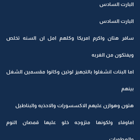
البارت السادس
البارت السادس
سافر هتان واكرم امريكا وكلهم امل ان السنه تخلص
ويفتكون من الغربه
اما البنات انشغلوا بالتجهيز لوتين وكانوا مقسمين الشغل
بينهم
هتون وهوازن عليهم الاكسسورات والاحذيه والبناطيل
اماوفاء ولكونها متزوجه خلو عليها قمصان النوم
والعطورات