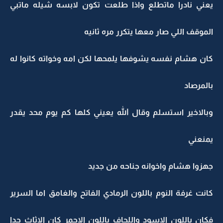
يعني نادرا ماتطلع واذا طلعت تكون لابسه شيله ماتبي
الموقف اللي صار معها يتكرر مره ثانيه
كان هشام نفسه يشوفها يلمحها لكن امه وخواته كانوا له
بالمرصاد
وبالاخير استسلم وقال الله يعيني كلها كم يوم محد يقدر
يمنعني
جهزوا هشام واخوانه جناحه من جديد
كانت غرفة النوم باللون الرمادي الفاتح والغامق اما السرير
فكان باللون الاسود واللحاف باللون الاحمر كان الاثاث جدا