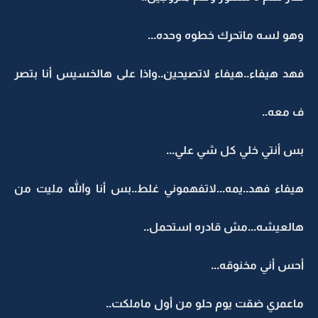
وهو لسه ماتحرك خطوه وحده...
فهد هيفاء..هيفاء لاتصيحين..واذا على هالخسيس أنا بتصر
ف معه..
بس أنتي خلي كل شي علي...
هيفاء فهد..يمه...لاتفهموني غلط..بس أنا والله مليت من
هالعيشه...مش قادره استحمل..
أحس أني مخنوقه...
ماعمري ضقت يوم حلو من أول ماملكت..