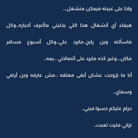
واذا على غيبته فيمكن منشغل...
هيفاء أي أنشغال هذا اللي يخليني ماأعرف أخباره..وكل
ماسألته وين رايح..مايرد علي..وكل أسبوع مسافر
مكان...وغير كذه مايرد على أتصالاتي ..يمه..
أنا ما تزوجت عشان أبقى معلقه ..مش عارفه وين أرضي
وسماي..
حرام عليكم حسوا فيني..
تراني مليت تعبت..