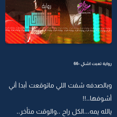
رواية تعبت اشكي -66
وبالصدفه شفت اللي ماتوقعت أبدا أني
أشوفها..!!
يالله يمه...الكل راح ..والوقت متأخر..