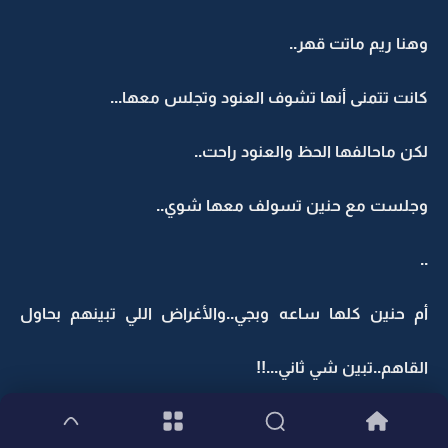
وهنا ريم ماتت قهر..
كانت تتمنى أنها تشوف العنود وتجلس معها...
لكن ماحالفها الحظ والعنود راحت..
وجلست مع حنين تسولف معها شوي..
..
أم حنين كلها ساعه وبجي..والأغراض اللي تبينهم بحاول
القاهم..تبين شي ثاني...!!
حنين لايمه سلامتك..