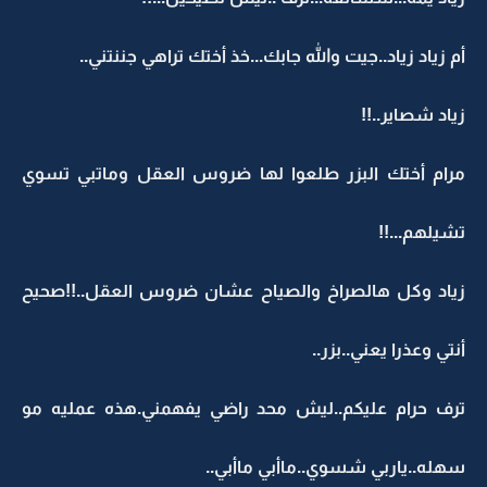
أم زياد زياد..جيت والله جابك...خذ أختك تراهي جننتني..
زياد شصاير..!!
مرام أختك البزر طلعوا لها ضروس العقل وماتبي تسوي
تشيلهم...!!
زياد وكل هالصراخ والصياح عشان ضروس العقل..!!صحيح
أنتي وعذرا يعني..بزر..
ترف حرام عليكم..ليش محد راضي يفهمني.هذه عمليه مو
سهله..ياربي شسوي..ماأبي ماأبي..