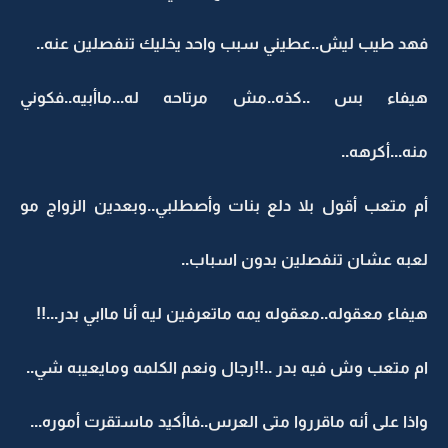
فهد طيب ليش..عطيني سبب واحد يخليك تنفصلين عنه..
هيفاء بس ..كذه..مش مرتاحه له...ماأبيه..فكوني
منه...أكرهه..
أم متعب أقول بلا دلع بنات وأصطلبي..وبعدين الزواج مو
لعبه عشان تنفصلين بدون اسباب..
هيفاء معقوله..معقوله يمه ماتعرفين ليه أنا ماابي بدر...!!
ام متعب وش فيه بدر ..!!رجال ونعم الكلمه ومايعيبه شي..
واذا على أنه ماقرروا متى العرس..فاأكيد ماستقرت أموره...