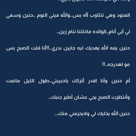
العنود وهي تتثاوب آآه بس..والله فيني النوم ..حنين وسعي
لي أبي أنام..الوالده ماخلتنا ننام زين..
حنين يمه الله يهديك ليه جايين بدري..!!أنا قلت الصبح بس
مو لهدرجه..!!
أم حنين وأنا اقدر أتركك ياحبيبتي..طول الليل مانمت
وأنتظرت الصبح يجي عشان أطير جنبك..
حنين الله يخليك لي ولايحرمني منك...