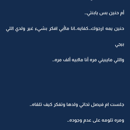
أم حنين بس يابنتي..
حنين يمه ارجوك..كفايه..انا ماأبي افكر بشيء غير ولدي اللي
بيجي
واللي مايبيني مره أنا ماابيه ألف مره..
جلست ام فيصل تحاتي ولدها وتفكر كيف تلقاه..
ومره تلومه على عدم وجوده..