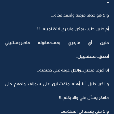
..
والا هو خذها فرصه وأبتعد فجأه...
أم حنين طيب يمكن مايدري لاتظلمينه...!!
حنين أي مايدري يمه..معقوله ماخبروه..تبيني
أصدق..مستحيييل..
أنا أعرف فيصل..والكل عرفه على حقيقته..
و اكبر دليل أنا أهله متفشلين على سوالف ولدهم..حتى
مافكر يسأل عني والا يكلم..!!
والا حتى يتحمد لي السلامه..