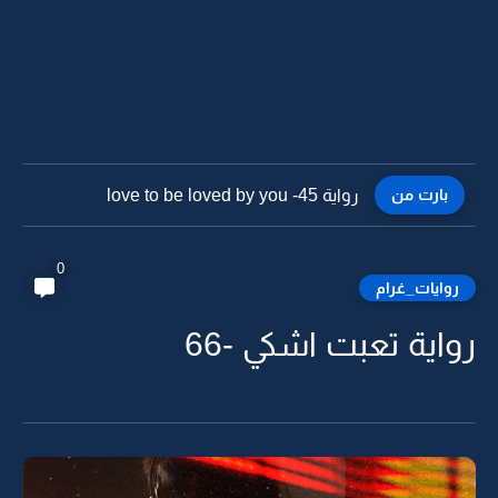
بارت من
رواية love to be loved by you -44
0
روايات_غرام
رواية تعبت اشكي -66