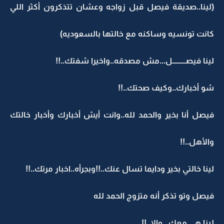
(لينا..صديقة فيصل قبل زواجه وعشان تتذكرون أكثر اللي
كانت تونسيه وساكنه مع خالتها بالسعوديه)
لينا فيصـــــــــل...مش مصدقه..واخيرا شفتك..!!
شو أخبارك..وكيف صحتك..!!
فيصل أنا بخير والحمد لله..وانت أيش أخبارك وأخبار خالتك
والأهل..!!
لينا خالتي بخير ودايما تسال عنك..!!وبجرأه..اخبار مرتك..!!
فيصل وتو تذكر أنه متزوج الحمد لله
لينا هي معك ..والا..!!