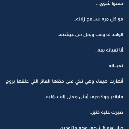
حسوا شوي...
مو كل مره بسامح زلاته..
الواحد له وقت ويمل من عيشته..
أنا تعبانه يمه..
تعبـــانه
أنهارت هيفاء وهي تبكي على حظها العاثر اللي علقها بزوج
مايقدر وولايعرف أيش معنى المسؤليه
صبرت عليه كثير..
صار لهم 5 شهور وهم متزوجين..