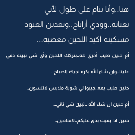
هنا..وأنا بنام على طول لأني
تعبانه..وودي أراتاح..وبعدين العنود
مسكينه أكيد اللحين معصبه...
أم حنين طيب أمري لله..بتركك اللحين وأي شي تبينه دقي
علينا..وان شاء الله بكره نجيك الصباح..
حنين طيب يمه..جيبوا لي شوية ملابس لاتنسون..
أم حنين ان شاء الله ..تبين شي ثاني...
حنين اذا بقيت بدق عليكم..لاتخافين..