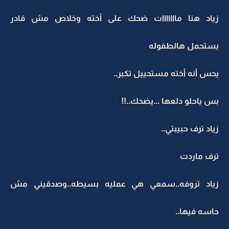
زياد هنا مااااااات ضحك على أخته وخلاص مش قادر
يستحمل هالطفوله
يحس أنه أخته مستحييل تكبر..
بس ياحلو دلعها ...يضحك..!!
زياد ترف حبيبتي..
ترف ماردت
زياد تروفه..سمعي هي عمليه بسيطه..وصدقيني مش
حاسه فيها..