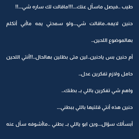
طيب ..فيصل ماسأل عنك...!!!ماقالت لك ساره شي...!!
حنين لايمه..ماقالت شي...ولو سمحتي يمه ماأبي أتكلم
بهالموضوع اللحين..
أم حنين بس ياحنين..لين متى بظلين بهالحال..!!أنتي اللحين
حامل ولازم تفكرين عدل..
واهم شي تفكرين باللي بــ بطنك..
حنين هذه أنتي قلتيها باللي ببطني...
أبسألك سؤال...وين ابو ياللي بــ بطني ..ماأشوفه سأل عنه