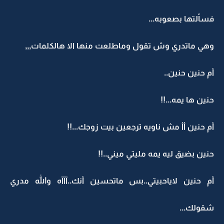
فسألتها بصعوبه...
وهي ماتدري وش تقول وماطلعت منها الا هالكلمات,,,
أم حنين حنين..
حنين ها يمه...!!
أم حنين أأ مش ناويه ترجعين بيت زوجك...!!
حنين بضيق ليه يمه مليتي ميني..!!
أم حنين لاياحبيتي..بس ماتحسين أنك..آآآه والله مدري
شقولك...