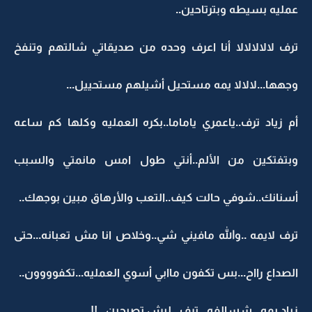
عمليه بسيطه وبترتاحين..
ترف لالالالالا أنا اعرف وحده من صديقاتي شالتهم وتنفخ
وجهها...لالالا يمه مستحيل أشيلهم مستحييل...
أم زياد ترف..ياعمري ياماما..بكره العمليه وكلها كم ساعه
وبتفتكين من الألم..أنتي طول امس مانمتي والسبب
أسنانك..شوفي حالت كيف..التعب والأرهاق مبين بوجهك..
ترف لايمه ..والله مافيني شي..وخلاص انا مش تعبانه...حتى
الصداع رااح...بس تكفون ماابي أسوي العمليه...تكفوووون..
زياد يمه...شسالفه...ترف ..ليش تصيحين...!!