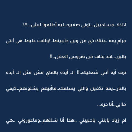
لالالا..مستحييل...توني صغيره..ليه أطلعوا ليش...!!!
مرام يمه ..بنتك ذي من وين جايبينها..!ولفت عليها..هي أنتي
بالبزر...احد يخاف من ضروس العقل..!!
ترف أيه أنتي شعليك..!! الــ أيده بالماي مش مثل الــ أيده
بالنار...يمه تكفين واللي يسلمك..ماأبيهم يشلونهم..كيفي
ماابي..أنا حره...
ام زياد يابنتي ياحبيبتي ..هذا أنا شلتهم..وماعوروني ..هي