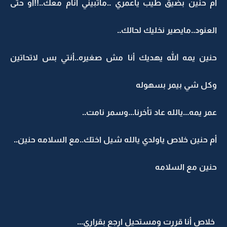
أم حنين بضيق طيب ياعمري ..ماتبيني أنام معك..!!أو حتى
العنود..مايصير نخليك لحالك..
حنين يمه الله يهديك أنا مش صغيره..أنتي بس لاتحاتين
وكل شي بيمر بسهوله
عمر يمه...يالله عاد تأخرنا...وسمر نامت..
أم حنين خلاص ياولدي يالله شيل اختك..مع السلامه حنين..
حنين مع السلامه
خلاص أنا قررت ومستحيل ارجع بقراري...