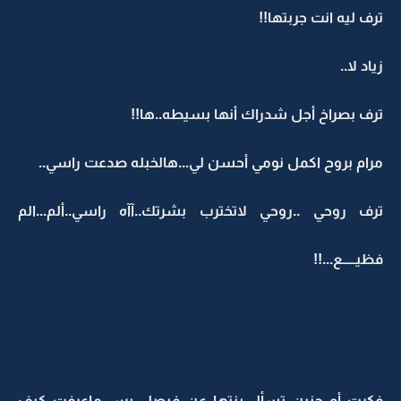
ترف ليه انت جربتها!!
زياد لا..
ترف بصراخ أجل شدراك أنها بسيطه..ها!!
مرام بروح اكمل نومي أحسن لي...هالخبله صدعت راسي..
ترف روحي ..روحي لاتخترب بشرتك..آآه راسي..ألم...الم
فظيـــــع...!!
فكرت أم حنين تسأل بنتها عن فيصل..بس ماعرفت كيف