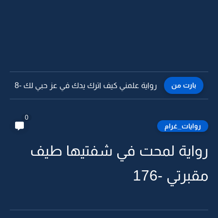
بارت من
رواية علمني كيف اترك يدك في عز حبي لك -7
0
روايات_غرام
رواية لمحت في شفتيها طيف
مقبرتي -176