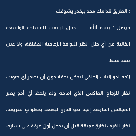
: الطريق قدامك محد بيقدر يشوفك
فيصل : بسم الله . . . دخل ليلتفت للمساحة الواسعة
الخالية من أيَ ظل، نظر للنوافذ الزجاجيَة المغلقة، ولا عينٌ
تنفذ منها.
إتجه نحو الباب الخلفي ليدخل بخفَة دون أن يصدر أيَ صوت،
نظر للزجاج العاكس الذي أمامه ولم يلحظ أيَ أحدٍ يعبر
المجالس الفارغة، إتجه نحو الدرج ليصعد بخطواتٍ سريعة،
نظر للغرف نظرةٍ عميقة قبل أن يدخل أولُ غرفة على يساره،