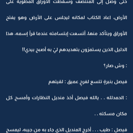
حتى وصل إلى المنتصف وسقطت الأوراق المطوية على
الأرض، اعاد الكتاب لمكانه ليجلس على الأرض وهو يفتح
الأوراق ويتأكد منها، أتسعت إبتسامته عندما قرأ إسمه، هذا
الدليل الذين يستمرَون بتهديدهم ليْ به أصبح بيدي!!
: وش صار؟
فيصل بنبرةٍ تتسع لفرحٍ عميق : لقيتهم
: الحمدلله . . يالله فيصل أخذ منديل النظارات وأمسح كل
مكان مسكته . .
فيصل : طيب . . . أخرج المنديل الذي جاء به من جيبه، ليمسح