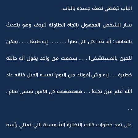
الباب ليُغطي نصف جسدِه بالباب.
سَار الشخص المجهول بإتجاه الطاولة ليُردف وهو يتحدثُ
بالهاتف : أبد هذا كل اللي صار! . . . . . . . إيه طبعًا . . . . يمكن
للحين بالمستشفى! . . . سمعت من واحد يقول أنه حالته
خطيرة . . . إيه وش أقولك من اليوم! نفسه الحبل خنقه عاد
الله أعلم مين نكبه! . . . ههههههه كل الأمور تمشي تمام .
. .
على بُعدِ خطوات كانت النظارة الشمسية التي تعتلي رأسه