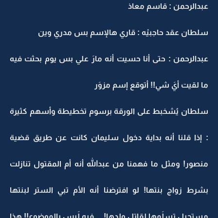
عبدالرحمن : قاسم معاذ
سلطان عقد حاجبيْه : قاري هالإسم بس مدري وين
عبدالرحمن : حتى أنا حسيت أنه مارَ علي بس يوم بحثت فيه
ما لقيت أيَ شي!! أتوقع إسم مزوَر
سلطان يُشخبط على الورقة برسوم تخطيطة وأسهم كثيرة
: إذا قلنا أنه بداية دخول سليمان كانت عن طريق قضية
منصور! ومثل ما فهمنا من عبدالله أنه أم المقتول تنازلت
بشرط زواج بنتها! لو افترضنا أنه الأم تبي الستر لبنتها
مستحيل تسلَمها لقاتل ولدها! . . فيه لَبس بالموضوع!! هذا