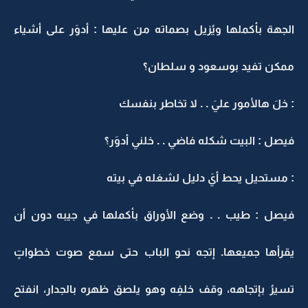
الجهة بأكملها ويُزيل بصماته من عليها : أدوَر على أشياء
ممكن تفيد بوسعود و سلطان؟
: خلَ هالأمور عليَ . . لا تخاطر بنفسك
فيصل : البيت شكله فاضي . . خلني أدوَر؟
: مستحيل يحط أيَ دليل لشغله في بيته
فيصل : طيب . . وضع الأوراق بأكملها في جيبه دون أن
يقرأها جميعها. إتجه نحو الباب حتى سمع صوت خطواتٍ
تسيرُ بإتجاهه، وقف خلفِه وهو يلصق ظهره بالجدار، انفتح