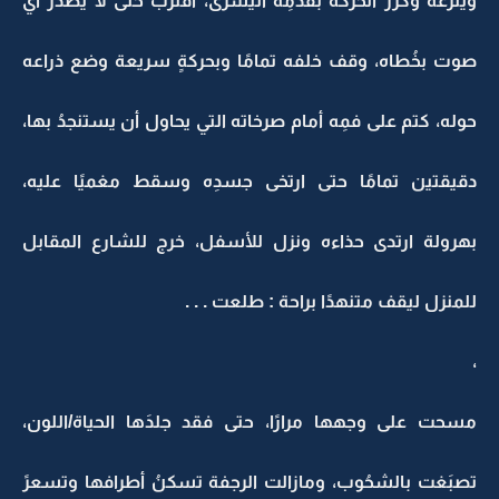
وينزعه وكرر الحركة بقدمِه اليسرى، أقترب حتى لا يصدر أيَ
صوت بخُطاه، وقف خلفه تمامًا وبحركةٍ سريعة وضع ذراعه
حوله، كتم على فمِه أمام صرخاته التي يحاول أن يستنجدُ بها،
دقيقتين تمامًا حتى ارتخى جسدِه وسقط مغميًا عليه،
بهرولة ارتدى حذاءه ونزل للأسفل، خرج للشارع المقابل
للمنزل ليقف متنهدًا براحة : طلعت . . .
،
مسحت على وجهها مرارًا، حتى فقد جلدَها الحياة/اللون،
تصبَغت بالشحُوب، ومازالت الرجفة تسكنُ أطرافها وتسعرً