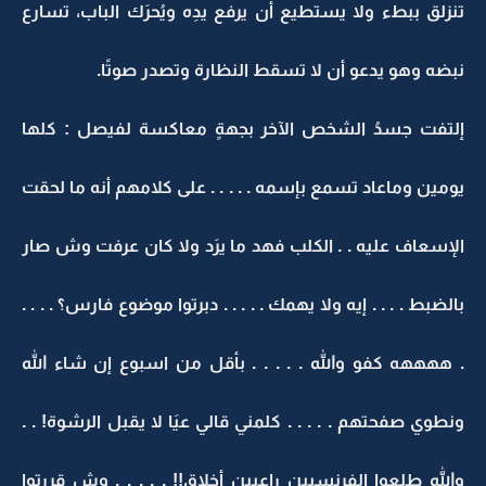
تنزلق ببطء ولا يستطيع أن يرفع يدِه ويُحرَك الباب، تسارع
نبضه وهو يدعو أن لا تسقط النظارة وتصدر صوتًا.
إلتفت جسدُ الشخص الآخر بجهةٍ معاكسة لفيصل : كلها
يومين وماعاد تسمع بإسمه . . . . . على كلامهم أنه ما لحقت
الإسعاف عليه . . الكلب فهد ما يرَد ولا كان عرفت وش صار
بالضبط . . . . إيه ولا يهمك . . . . . دبرتوا موضوع فارس؟ . . . .
. ههههه كفو والله . . . . . بأقل من اسبوع إن شاء الله
ونطوي صفحتهم . . . . . كلمني قالي عيَا لا يقبل الرشوة! . .
والله طلعوا الفرنسيين راعيين أخلاق!! . . . . . وش قررتوا