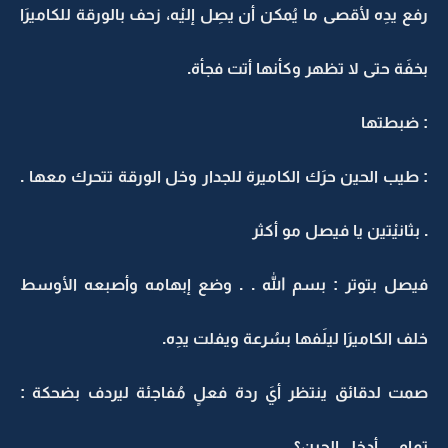
رفع يدِه لأقصى ما يُمكن أن يصِل إليْه، زحف بالورقة للكاميرَا
بخفَة حتى لا تظهر وكأنها أتت فجأة.
: ضبطتها
: طيب الحين حرَك الكاميرة للجدار وخل الورقة تتحرك معها .
. بثانيْتين يا فيصل مو أكثر
فيصل بتوتر : بسم الله . . وضع إبهامه وأصبعه الأوسط
خلف الكاميرَا ليلَفها بسُرعة ويفلت يدِه.
صمت لدقائق ينتظر أيَ ردة فعلٍ مُفاجئة ليردف بضحكة :
تمام . . أدخل الحين؟