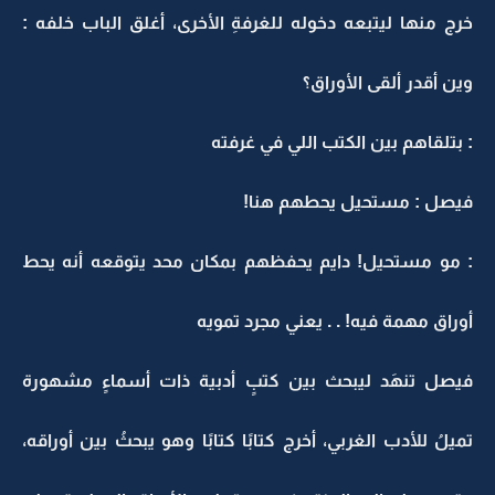
خرج منها ليتبعه دخوله للغرفةِ الأخرى، أغلق الباب خلفه :
وين أقدر ألقى الأوراق؟
: بتلقاهم بين الكتب اللي في غرفته
فيصل : مستحيل يحطهم هنا!
: مو مستحيل! دايم يحفظهم بمكان محد يتوقعه أنه يحط
أوراق مهمة فيه! . . يعني مجرد تمويه
فيصل تنهَد ليبحث بين كتبٍ أدبية ذات أسماءٍ مشهورة
تميلُ للأدب الغربي، أخرج كتابًا كتابًا وهو يبحثُ بين أوراقه،