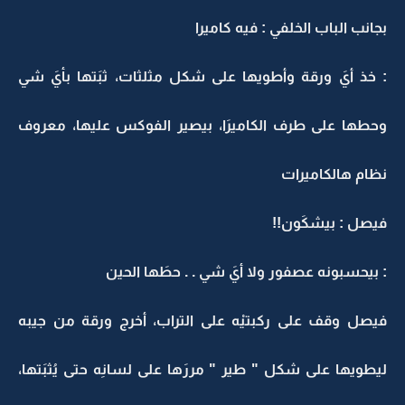
بجانب الباب الخلفي : فيه كاميرا
: خذ أيَ ورقة وأطويها على شكل مثلثات، ثبَتها بأيَ شي
وحطها على طرف الكاميرَا، بيصير الفوكس عليها، معروف
نظام هالكاميرات
فيصل : بيشكَون!!
: بيحسبونه عصفور ولا أيَ شي . . حطَها الحين
فيصل وقف على ركبتيْه على التراب، أخرج ورقة من جيبه
ليطويها على شكل " طير " مررَها على لسانِه حتى يُثبَتها،