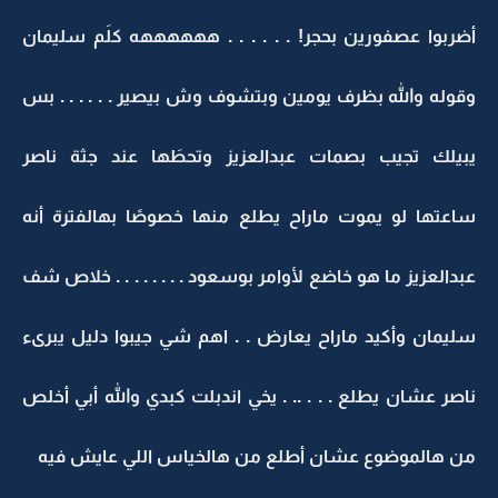
أضربوا عصفورين بحجر! . . . . . . ههههههه كلَم سليمان
وقوله والله بظرف يومين وبتشوف وش بيصير . . . . . . بس
يبيلك تجيب بصمات عبدالعزيز وتحطَها عند جثة ناصر
ساعتها لو يموت ماراح يطلع منها خصوصًا بهالفترة أنه
عبدالعزيز ما هو خاضع لأوامر بوسعود . . . . . . . . خلاص شف
سليمان وأكيد ماراح يعارض . . اهم شي جيبوا دليل يبرىء
ناصر عشان يطلع . . . .. . يخي اندبلت كبدي والله أبي أخلص
من هالموضوع عشان أطلع من هالخياس اللي عايش فيه