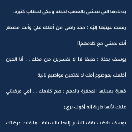
بدماءها التي تنتشي بالغضب لحظة وتبكِي لحظاتٍ كثيرة.
رفعت عينيْها إليْه : محد راضي من أهلك عليَ وأنت مضطر
أنك تمشي مع كلامهم!!
يوسف بحدَة : طبعًا لا! لا تفسرين من مخك . . أنا الحين
أكلمك بموضوع أمك لا تفتحين مواضيع ثانية
مُهرة بعينيْها المحمَرة بالدمع : صح كلامك . . أمي عرضتني
عليك لأنها دارية أنه أخوك بريء
يوسف بغضب يقف ليُشير إليها بالسبابة : ما قلت عرضتك