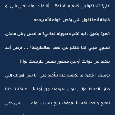
عليَ!!! لا تقوَليني كلام ما قلته!! . . أنا قلت أمك تخبي شي أو
خايفة أنها تقول شي يخص أخوك الله يرحمه
مُهرة بضيق : ليه تشوَه صورته قدامي؟ ما تحس وش ممكن
تسوي فيني لمَا تتكلم عن فهد بهالطريقة؟ . . ترضى أحد
يتكلم عن خواتك أو عن منصور بنفس طريقتك توَ!!!
يوسف : مُهرة ما تكلمت عنه بتأكيد مني، أنا بس أقولك اللي
صار بالضبط واللي يبون يعرفونه من أمك! .. لا تخلينا كلنا
ننحرج ونحط نفسنا بموقف بايخ بسبب أمك . . . بس دقي