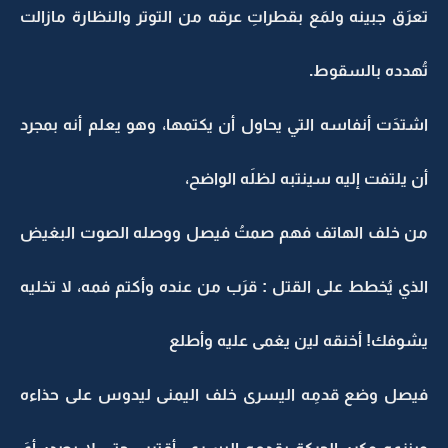
تعرَق جبينه ولمَع بقطراتِ عرقه من التوتر والنظارة مازالت
تُهدده بالسقوط.
اشتدَت أنفاسه التي يحاول أن يكتمها، وهو يعلم أنه بمجرد
أن يلتفت إليه سينتبه لظلَه الواضح،
من خلف الهاتف فهم صمتُ فيصل ووصله الصوت البغيض
الذي يُخطط على القتل : قرَب من عنده وأكتم فمه، لا تخليه
يشوفك! أخنقه لين يغمى عليه وأطلع
فيصل وضع قدمِه اليسرى خلف اليمنى ليدوس على حذاءه