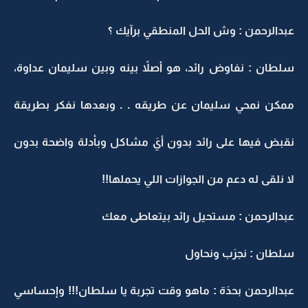
عبدالرحمن : وش الحل المنطقي برآيك ؟
سلطان : نفاوض رائد، هو أصلاً بينه وبين سليمان عداوة،
ممكن نمحي سليمان عن طريقه . . وبعدها نفكر بطريقة
نقبض فيها على رائد بدون أيَ مشاكل وبأدلة واضحة بدون
لا نلقى له دعم من الجوازات اللي يحملها!!
عبدالرحمن : مستحيل رائد بيتعاطى معك
سلطان : نجرَب ونحاول
عبدالرحمن بحدَة : ماهو وقت تجربة يا سلطان!!! وإحساسي