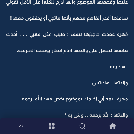
عليها وفهميها الموضوع وأنها لازم تتكلم! على الأقل تقولي
ساعتها أقدر أتفاهم معهم بأنها ماتجي أو يحققون معها!!
مُهرة عقدت حاجبيْها لتقف : طيب مثل ماتبي . . . أخذت
هاتفها لتتصل على والدتها أمام أنظار يوسف المترقبة.
: هلا يمه . .
والدتها : هلابتس . .
مهرة : يمه أبي أكلمك بموضوع يخص فهد الله يرحمه
والدتها : الله يرحمه . . وش به ؟
مُهرة : تعرفين مين كلَم أو مين قابل قبل وفاته؟