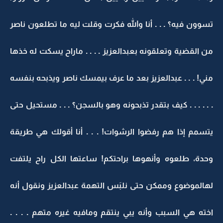
تسوون فيه؟ . . . أنا والله فكرت وقلت ليه ما تطلعون ناصر
من القضية وتعلقونه بعبدالعزيز . . . . ماراح يسكت له خذها
مني! . . . عبدالعزيز بعد ما عرف بيمسك ناصر ويذبحه بنفسه
. . . . . . كيف بتقدر تذبحونه وهو بالسجن؟ . . . مستحيل حتى
يتسمم إذا هم رفضوا الرشوات! . . . أنا أقولك هي طريقة
وحدة، طلعوه وأنهوها براحتكم! ساعتها الكل راح يلتفت
لهالموضوع وممكن حتى نلبَس التهمة عبدالعزيز ونقول أنه
اخته هي السبب وأنه يبي ينتقم ومافيه غيره متهم . . . .