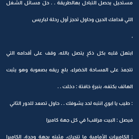
مستحيل يحصل التبادل بهالطريقة . . حلَ مسائل الشغل
اللي قدامك الحين وحاول تحجز أول رحلة لباريس
،
ابتهلَ قلبه بكل ذكرٍ يتصل بالله، وقف على أقدامه التي
تتجمدَ على المساحة الخضراء، بلع ريقه بصعوبة وهو يثبت
الهاتف بكتفه، بنبرةٍ خافتة : دخلت . .
: طيب يا ابوي انتبه لحد يشوفك . . حاول تصعد للدور الثاني
فيصل : البيت مراقب! في كل جهة كاميرا
: الكاميرات الأمامية ما تتحرك، مثبته بجهة وحدة، الكاميرا