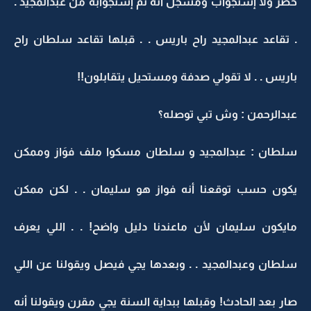
حضر ولا إستجواب ومسجَل أنه تم إستجوابه من عبدالمجيد .
. تقاعد عبدالمجيد راح باريس . . قبلها تقاعد سلطان راح
باريس . . لا تقولي صدفة ومستحيل يتقابلون!!
عبدالرحمن : وش تبي توصله؟
سلطان : عبدالمجيد و سلطان مسكوا ملف فوَاز وممكن
يكون حسب توقعنا أنه فواز هو سليمان . . لكن ممكن
مايكون سليمان لأن ماعندنا دليل واضح! . . اللي يعرف
سلطان وعبدالمجيد . . وبعدها يجي فيصل ويقولنا عن اللي
صار بعد الحادث! وقبلها ببداية السنة يجي مقرن ويقولنا أنه