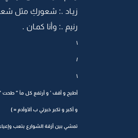
زيـاد .: شعوركِ مثل شعو
رنيم .: وأنا كمـان .
\
/
\
أطيح و أقف ’ و أرتفع كل مآ " طحت "
و أكبر و تكبر خبرتي ب آلآوآدم = )
تمشي بين أزقة الشوارع بتعب وإعياء ش