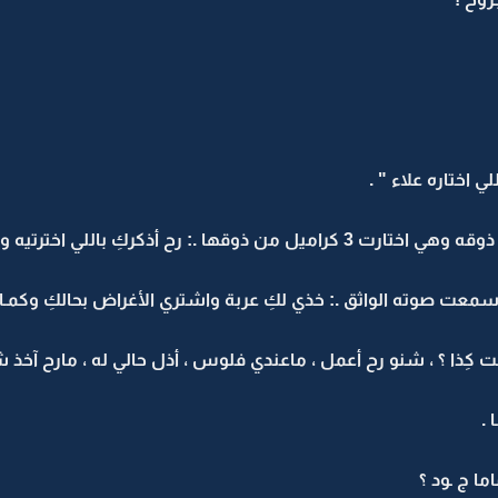
ي اختاره علاء " .
ت صوته الواثق .: خذي لكِ عربة واشتري الأغراض بحالكِ وكمـا
ت كِذا ؟ ، شنو رح أعمل ، ماعندي فلوس ، أذل حالي له ، مارح آخذ ش
 .
ما ج ـود ؟