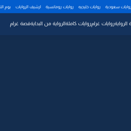
وايات سعودية
روايات خليجيه
روايات رومانسية
ارشيف الروايات
يوم ال
 الرواية
روايات غرام
روايات كاملة
الرواية من البداية
قصة غرام