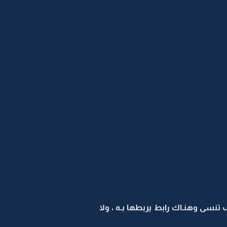
 تنسى وهنـاك رابط يربطها بـه ، ولا