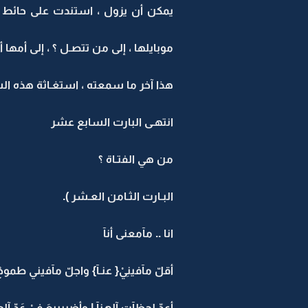
يمكن أن يزول ، استندت على حائط 
موبايلها ، إلى من تتصـل ؟ ، إلى أمها أو 
هذا آخر ما سمعته ، استغـاثة هذه السي
انتهـى البارت السابع عشر
من هي الفتـاة ؟
البـارت الثـامن العـشر ).
انا .. مآمعنى أنآ
أقلّ مآفينِيْ{ عنـآ} واجلّ مآفيني طموحْ
أعِدّ لحظآت آلهنآ | وأضييييعَ فِيْ عَدّ آلج