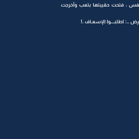
نفس ، فتحت حقيبتها بتعب وأخرجت
رض ..: اطلبــــوا الإسعـاف .!