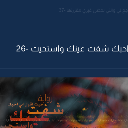
اجج لي وانتي بحضن غيري مقزرتها -37
احبك شفت عينك واستحيت -26