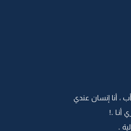
ب ، أنا إنسان عندي
أنـا .!
ية .