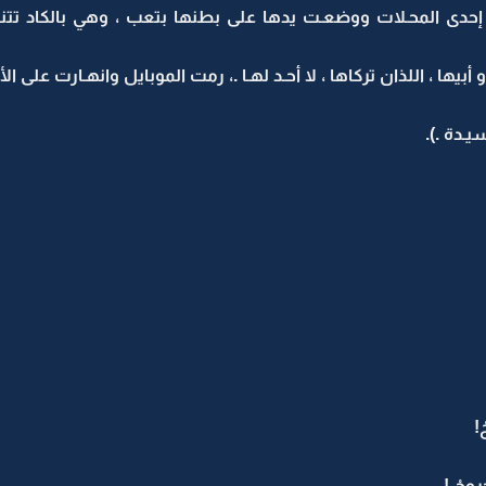
إحدى المحـلات ووضعـت يدها على بطنها بتعب ، وهي بالكاد تت
أبيها ، اللذان تركاها ، لا أحـد لهـا .، رمت الموبايل وانهـارت على الأ
ـدة .).
!
روحْ !