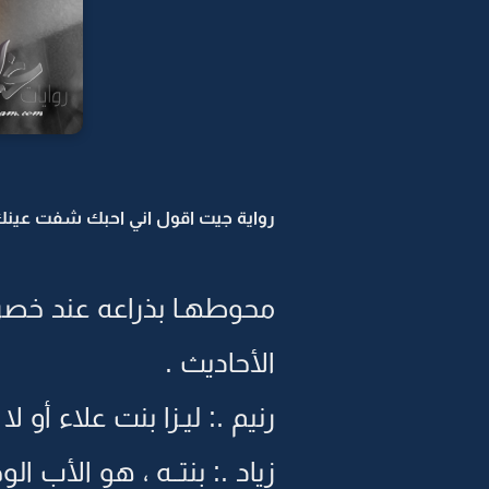
رواية جيت اقول اني احبك شفت عينك 
محوطهـا بذراعه عند خص
الأحاديث .
رنيم .: ليـزا بنت علاء أو لا 
زياد .: بنتــه ، هو الأب 