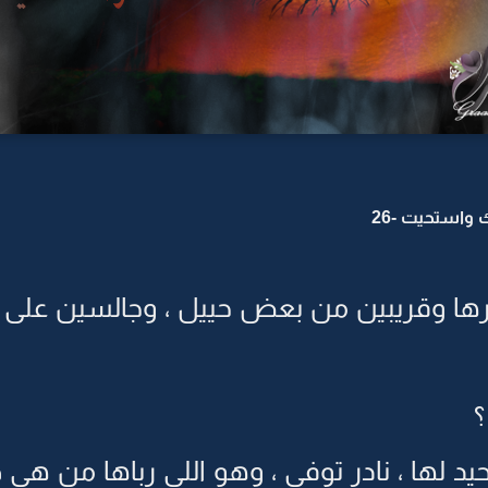
واستحيت -26
رها وقريبين من بعض حييل ، وجالسين على
؟
الوحيد لها ، نادر توفى ، وهو اللي رباها من ه