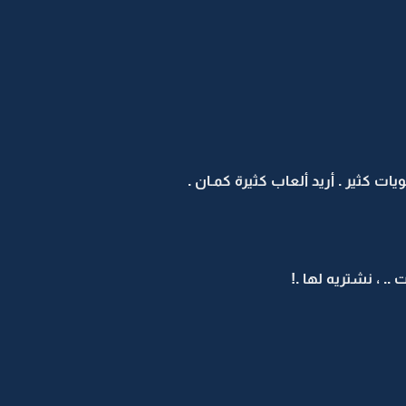
لويات كثير . أريد ألعاب كثيرة كمـان .
 .. ، نشتريه لها .!