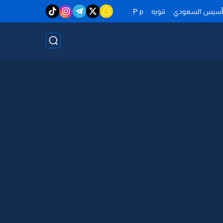
تأسيس السعودي
تنويه
P p