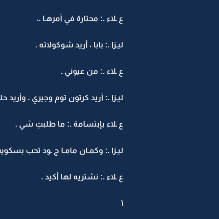
ع ـلاء .: محتارة في أمرهـا .،
ليـزا .: بابا ، أريد شوكولاته .
ع ـلاء .: من عيوني .
ليـزا .: أريد كرتون توم وجيري . وأريد ح
ع ـلاء بإبتسامة .: ما طلبتِ شي .
ليـزا .: وكمـان مامـا ج ـود تحب بسكويت
ع ـلاء .: نشتريه لها أكيد .
\