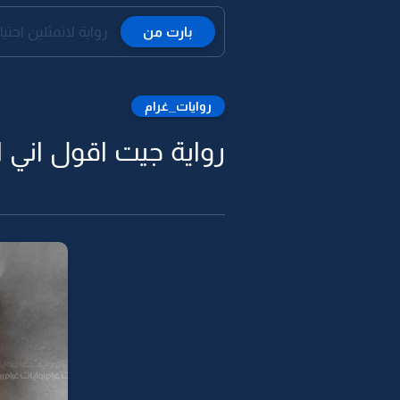
بارت من
رواية لاتمثلين احتي
روايات_غرام
رواية جيت اقول اني 