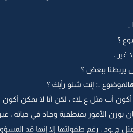
.
ضوع ؟
ا غير .
ل يربطنا ببعض ؟
الموضوع .: إنت شنو رأيك ؟
أكون أب مثل ع ـلاء ، لكن أنا لا يمكن أكون أ
ان يوزن الأمور بمنطقية وجـاد في حياته ، غيري 
ي مثل ج ـود ، رغم طفولتها إلا إنها قد المسؤول