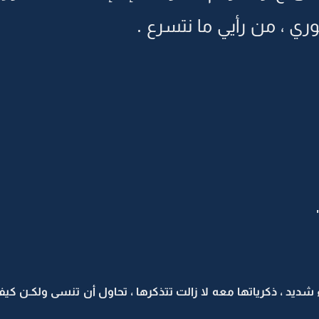
ري ، من رأيي ما نتسرع .
ديد ، ذكرياتها معه لا زالت تتذكرها ، تحاول أن تنسى ولكـن كيف