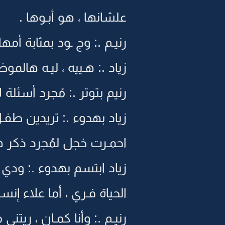
علشانها ، هو أبـوها .
رنيـم .: وج ـود بمثابة أمها 
زياد .: هـييه ، ليـه هالمو
رنيم بتوتر .: مُجرد أسئلة ل
زياد بهدوء .: تريدين طفـ
احمـرت خجل لمُجرد ذكر ه
زياد ابتسم بهدوء .: ودي 
الحياة فـري ، أما علاء إنس
رنيـم .: وأنا كمـان ، ريتن