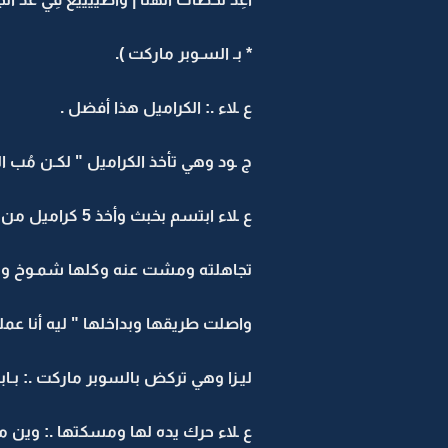
* بـ السـوبر ماركت ).
ع ـلاء .: الكراميل هذا أفضل .
ج ـود وهي تأخذ الكراميل " لكـن مُب الل
ع ـلاء ابتسم بخبث وأخذ 5 كراميل من ذوقه وهي اختارت 3 كراميل من ذوقها .: رح أذكركِ باللي اخترتيه ورح تأكليه غصب عنكِ .
تجاهلته ومشت عنه وكلها شمـوخ وسمع
واصلت طريقها وبداخلها " ليه أنا عمل
ليـزا وهي تركض بالسوبر ماركت .: بـابـا
ع ـلاء حرك يده لها ومسكتها .: وين ما