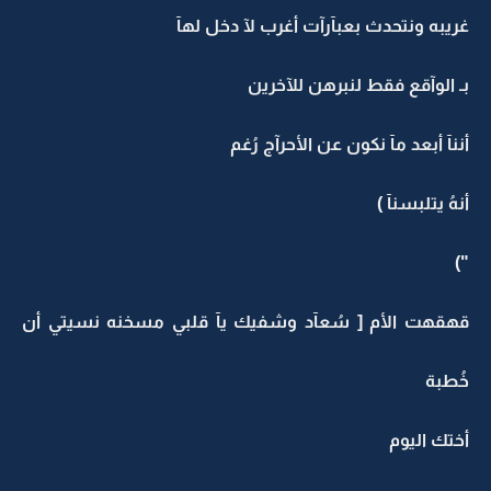
غريبه ونتحدث بعبآرآت أغرب لآ دخل لهآ
بـ الوآقع فقط لنبرهن للآخرين
أننآ أبعد مآ نكون عن الأحرآج رُغم
أنهُ يتلبسنآ )
")
قهقهت الأم [ سُعآد وشفيك يآ قلبي مسخنه نسيتي أن
خُطبة
أختك اليوم