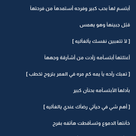
أبتسم لهآ بحب كبير وفرحه أستمدهآ من فرحتهآ
قبًل جبينهآ وهو يهمس
[ لآ تتعبين نفسك يآلغآليه ]
أعتلتهآ أبتسآمه زآدت من أشآرقة وجههآ
[ تعبك رآحه يآ يمه كم مره في العمر بتروح تخطب ]
بآدلهآ الأبتسآمه بحنآن كبير
[ أهم شي في حيآتي رضآك عندي يالغآليه ]
خآنتهآ الدموع وتسآقطت هآتفه بفرح