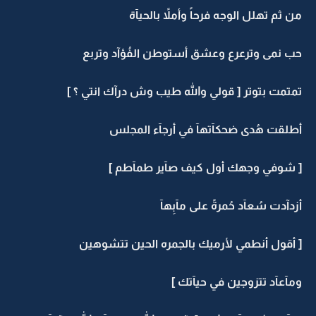
من ثم تهلل الوجه فرحاً وأملاً بالحيآة
حب نمى وترعرع وعشق أستوطن الفُؤآد وتربع
تمتمت بتوتر [ قولي والله طيب وش درآك انتي ؟ ]
أطلقت هُدى ضحكآتهآ في أرجآء المجلس
[ شوفي وجهك أول كيف صآير طمآطم ]
أزدآدت سُعآد حُمرةً على مآبِهآ
[ أقول أنطمي لأرميك بالجمره الحين تتشوهين
ومآعآد تتزوجين في حيآتك ]