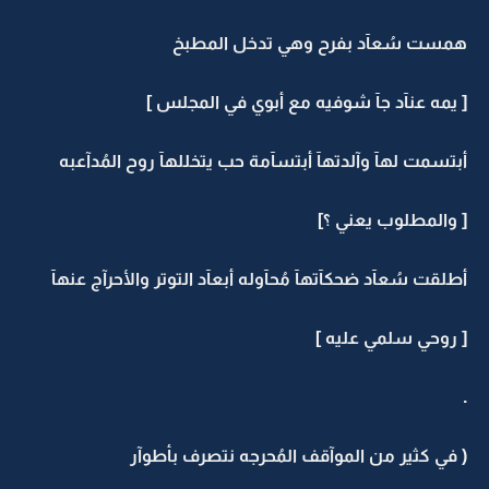
همست سُعآد بفرح وهي تدخل المطبخ
[ يمه عنآد جآ شوفيه مع أبوي في المجلس ]
أبتسمت لهآ وآلدتهآ أبتسآمة حب يتخللهآ روح المُدآعبه
[ والمطلوب يعني ؟]
أطلقت سُعآد ضحكآتهآ مُحآوله أبعآد التوتر والأحرآج عنهآ
[ روحي سلمي عليه ]
.
( في كثير من الموآقف المُحرجه نتصرف بأطوآر