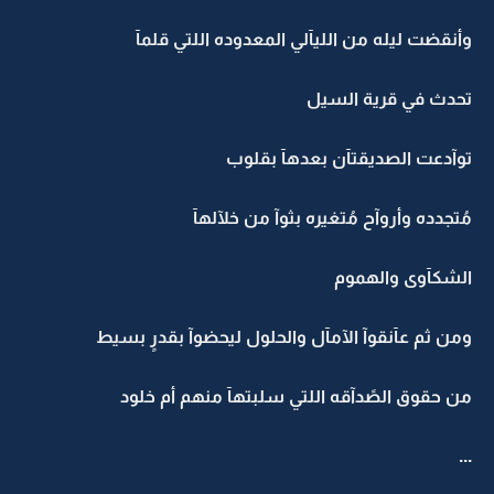
وأنقضت ليله من الليآلي المعدوده اللتي قلمآ
تحدث في قرية السيل
توآدعت الصديقتآن بعدهآ بقلوب
مُتجدده وأروآح مُتغيره بثوآ من خلآلهآ
الشكآوى والهموم
ومن ثم عآنقوآ الآمآل والحلول ليحضوآ بقدرٍ بسيط
من حقوق الصًدآقه اللتي سلبتهآ منهم أم خلود
...