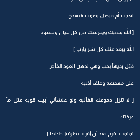
لهجت أم فيصل بصوت مُتهدج
[ الله يحميك ويحرسك من كل عيآن وحسود
الله يبعد عنك كل شر يآرب ]
قبًل يديهآ بحب وهي تدهن العود الفآخر
على معصمه وخلف أذنيه
[ لآ تنزل دموعك الغآليه ولو علشآني أبيك قويه مثل مآ
عرفتك ]
تمتمت بفرح بعد أن أقربت طرف[ جلآلهآ ]