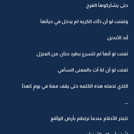
حتى يشآركوهآ الفرح
وتمنت لو أن ذآك الكريه لم يدخل في حيآتهآ
أبد الأبدين
تمنت لو أنهآ لم تتسرع بطرد حنآن من المنزل
تمنت لو أن لهُ أبٌ بالمعنى السآمي
اللذي تحمله هذه الكلمه حتى يقف معهُ في يومٍ كهذآ
...
تتبخر الأحلآم عندمآ نرتطم بأرض الوآقع