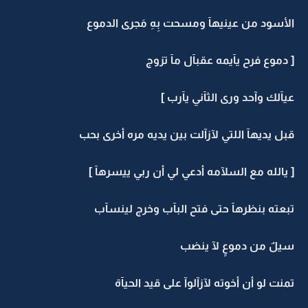
الأسود من عينيهآ ومسحت بِهِ مَجرى الدموع
[ دموع فرح يآيمه عقبآل مآ تزوج
عيآلك وآحد ورى الثآني يآرب ]
قبل يديهآ اللتي لآزآلت بين يديه مره أخرى بحب
[ يالله مع السلآمه أدعي لي أن ربي ييسرهآ ]
تبعته بنظرهآ حتى فتح البآب وخرج لينسآب
سيلٌ من دموعٍ لآ ينضب
تمنت لو أن أخوته لآزآلوآ على قيد الحيآة