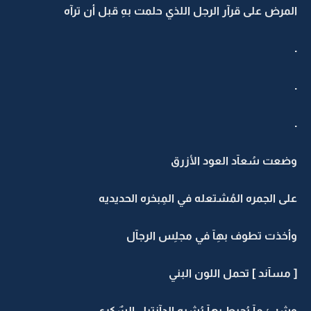
المرض على قرآر الرجل اللذي حلمت بهِ قبل أن ترآه
.
.
.
وضعت سُعآد العود الأزرق
على الجمره المُشتعله في المِبخره الحديديه
وأخذت تطوف بهِآ في مجلِس الرجآل
[ مسآند ] تحمل اللون البني
وشيئ مآ يُحيط بِهآ يُشبه الدآنتيل السٌكري