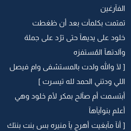
الفآرغين
تمتمت بكلمآت بعد أن ظغطت
خلود على يديهآ حتى ترُد على جملة
وآلدتهآ المُستفزه
[ لآ والله ولدت بالمستشفى وام فيصل
اللي ودتني الحمد لله تيسرت ]
أبتسمت أم صآلح بمكر لأم خلود وهي
أعلم بنوآيآهآ
[ أنآ مآبغيت أهرج يآ منيره بس بنت بنتك