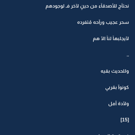
نحتآج للأصدقآء من حينٍ لآخر فـ لوجودهم
سحر عجيب ورآحه مُتفرده
لآيجلبهآ لنآ الآ هم
..
وللحديث بقيه
كونوآ بقربي
ولآدة أمل
[15]