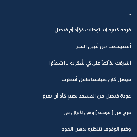
..
فرحه كبيره أستوطنت فؤآد أم فيصل
أستيقضت من قُبيل الفجر
أشرفت بذآتهآ على كي شُكريه لـ [شمآغ]
فيصل كآن صبآحهآ حآفل أنتظرت
عودة فيصل من المسجد بصبرٍ كآد أن يفرغ
خرج من [ غرفته ] وهي لآتزآل في
وضع الوقوف تنتظره بدهن العود