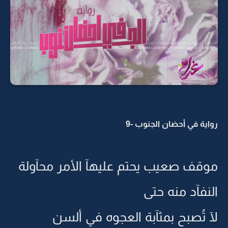
رواية في أحضان الجنوب -9
موقف صعيب يحتم عليهآ الأمر محآولة
النفآد منه حتى
لآ تُصبح بمثآبة العجوه في ألسن