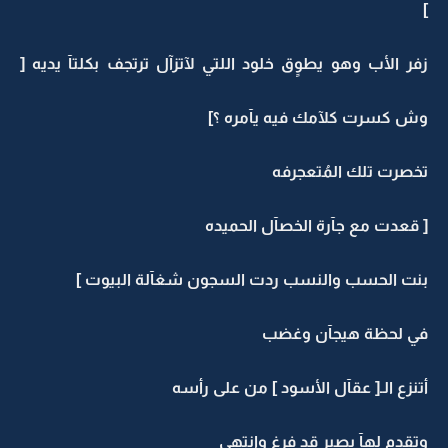
]
زفر الأب وهو يطوٍق خلود اللتي لآتزآل ترتجف بكلتآ يديه [
وش كسرت كلآمك فيه يآمره ؟]
تخصرت تلك المُتعجرفه
[ قعدت مع جآرة الخصآل الحميده
بنت الحسب والنسب ردت السجون شغآلة البيوت ]
في لحظة هيجآن وغضب
أتنزع الـ[ عقآل الأسود ] من على رأسه
وتقدم لهآ بصبرٍ قد فرغ وانتهى