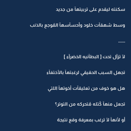
سكنته ليقدم على تربيتهآ من جديد
وسط شهقآت خلود وأحسآسهآ المُوجع بالذنب
......
لآ تزآل تحت [ البطآنيه الخضرآء ]
تجهل السبب الحقيقي لرغبتهآ بالأختفآء
هل هو خوف من تعليقآت أخوتهآ اللتي
تجعل منهآ كُتله مُتحركه من التوتر؟
أو لأنهآ لآ ترغب بمعرفة وقع نتيجة