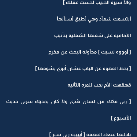
والآ سيرة الحبيب لحست عقلك ]
أبتسمت سُعآد وهي تُطبق أسنآنهآ
الأمآميه على شِفتهآ السُفليه بتأنيب
[ أوووه نسيت ] محآوله البحث عن مخرج
[ بحط القهوه عن البآب عشآن أبوي يشوفهآ ]
قهقهت الأم بحب للمره الثآنيه
[ ربي فكك من لسآن هُدى ولآ كآن يمديك سرتي حديث
الأسبوع ]
بآدلتهآ سعآد القهقه [ أييييه ربي ستر ]