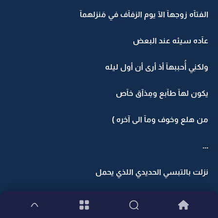
الفتآه زوجهآ الآ يوم الزفآف في مَنزلهمآ
عآده سيئه عند البعض
ولكنِي أُحببهآ أذ أرى أن أول ليله
يكون لهآ طآبع ومِذآق خآص
من هلع وخوف ومآ الى آخره )
...
نزلت بالتبسي الحديدي اللذي يحمل
[الفنآجيل] المُذهبه والتمر الفآخر