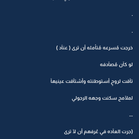
.
.
خرجت مُسرعه مُتأمله أن ترى ( عنآد )
لو كآن مُصآدفه
تآقت لروحٍ أستوطنته وأشتآقت عينيهآ
لملآمح سكنت وجهه الرجولي
...
(جرت العآده في عُرفهم أن لآ ترى