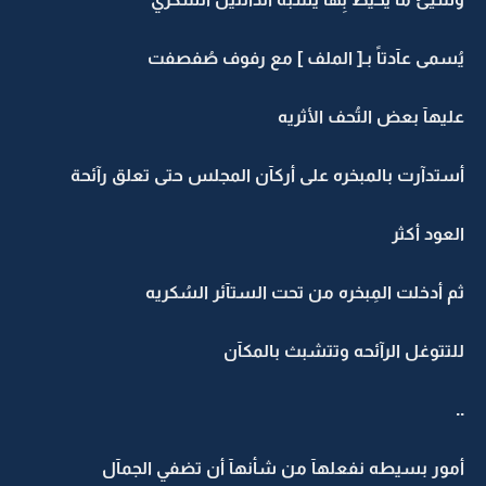
يُسمى عآدتاً بـ[ الملف ] مع رفوف صُفصفت
عليهآ بعض التُحف الأثريه
أستدآرت بالمبخره على أركآن المجلس حتى تعلق رآئحة
العود أكثر
ثم أدخلت المِبخره من تحت الستآئر السُكريه
للتتوغل الرآئحه وتتشبث بالمكآن
..
أمور بسيطه نفعلهآ من شأنهآ أن تضفي الجمآل