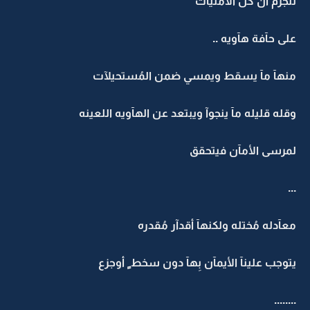
لنُجزم أن كل الأمنيآت
على حآفة هآويه ..
منهآ مآ يسقط ويمسي ضمن المُستحيلآت
وقله قليله مآ ينجوآ ويبتعد عن الهآويه اللعينه
لمرسى الأمآن فيتحقق
...
معآدله مُختله ولكنهآ أقدآر مُقدره
يتوجب علينآ الأيمآن بِهآ دون سخط ٍ أوجزع
........