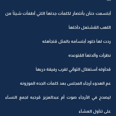
أبتسمت حنآن بأنتصآر لكلمآت جدتهآ اللتي أطفأت شيئاً من
اللهب المُشتعل دآخلهآ
ردت لهآ خلود أبتسآمه بالمثل مُتجآهله
نظرآت وآلدتهآ المُتوعده
مُحآوله أستغلآل الثوآني لقرب رفيقة دربهآ
عم الهدوء أرجآء المجلس بعد كلمآت الجده الموزونه
ليصدح في الأرجآء صوت أم عبدالعزيز مُرحبه لجمع النسآء
على تنآول العشآء