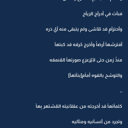
فبآتَ في أدرآج الريآح
وأحترآمٍ قد تلآشى ولم يتبقى منه أيُ ذره
أفترشهآ أرضاً وأخرج حُرقه قد كبتهآ
منذُ زمن حتى لآيُزعزع صورتهآ المُنمقه
والتوشح بالقوه أمآم[بنآتهآ]
..
كلمآتهآ قد أخرجته من عقلآنيته المُشتهر بِهآ
وتجرد من أنسآنيه ومثآليه