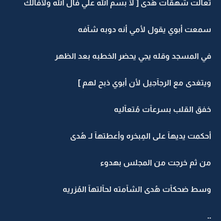
تعآلت شهقآت هُدى [ لآ بسم الله علي فآل الله ولآفآلك
سمعت أبوي يقول لأمي أنه دوبه شآفه
في المسجد وقله يجي يحضر الخطبه بعد الظهر
ويتغدى مع الرجآجيل لأن أبوي ذبح لهم ]
خفق القلب بسرعآت مُتعآليه
أحكمت يديهآ على المِبخره وأعطتهآ لـ هُدى
من ثم خرجت من المجلس بهدوء
وسط ضحكآت هُدى الشآمته لحآلتهآ المُزريه
..