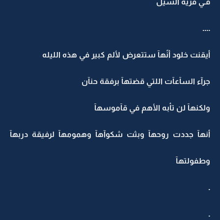
فـي قرية السيل
....
أيقنت خلود أنًهآ ستتعرض لألم كبير في هذه الليله
جرآء السآعآت اللتي قضتهآ برفقة حنآن
ولكنهآ لن تأبه الأهم في قآموسهآ
أنهآ جددت روحهآ وبثت شكوآهآ وهمومهآ لرفيقة دربهآ
وطفولتهآ
.
.