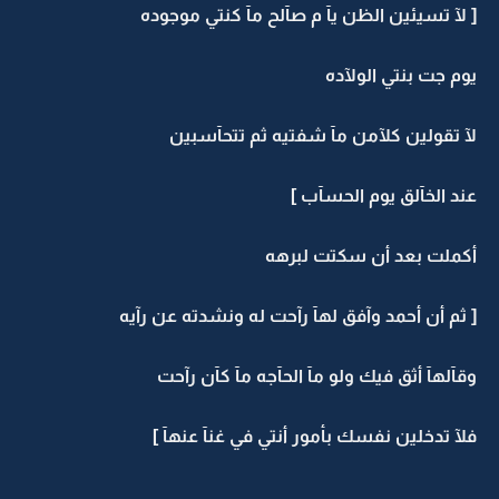
[ لآ تسيئين الظن يآ م صآلح مآ كنتي موجوده
يوم جت بنتي الولآده
لآ تقولين كلآمن مآ شفتيه ثم تتحآسبين
عند الخآلق يوم الحسآب ]
أكملت بعد أن سكتت لبرهه
[ ثم أن أحمد وآفق لهآ رآحت له ونشدته عن رآيه
وقآلهآ أثق فيك ولو مآ الحآجه مآ كآن رآحت
فلآ تدخلين نفسك بأمور أنتي في غنآ عنهآ ]
....