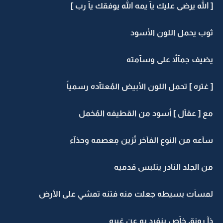
[ الله يرضى عليك يآ يمه الله يوفقك يآ رب ]
ثوب يحمل اللون الأسود
يضيف جمآلاً على وسآمته
[ غتره ] تحمل اللون الأبيض المُعتآده رسمياً
مع [ عقآل ] أسود من القطيفه المُخمل
سآعه من النوع الفآخر تُزين مِعصمه وحذآء
من الجلد النآدر يتلبس قدميه
لمسآت بسيطه جعلت منه فتنه تمشي على الأرض
ذآ رونق خآص ينفرد بهِ عن غيره