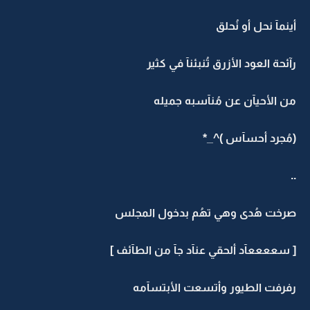
أينمآ نحل أو نُحلق
رآئحة العود الأزرق تُنبئنآ في كثير
من الأحيآن عن مُنآسبه جميله
(مُجرد أحسآس )^_*
..
صرخت هُدى وهي تهُم بدخول المجلس
[ سععععآد ألحقي عنآد جآ من الطآئف ]
رفرفت الطيور وأتسعت الأبتسآمه