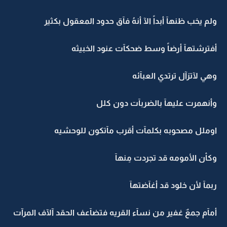
ولم يخب ظنهآ أبداً الآ أنهُ فآق حدود المعقول بكثير
أفترشتهآ أرضاً وسط ضحكآت عنود الخبيثه
وهي لآتزآل ترتدي العبآئه
وأنهمرت عليهآ بالضربآت دون كلل
اوملل مصحوبه بكلمآت أقرب مآتكون للوحشيه
وكأن الأمومه قد تجردت مِنهآ
ربمآ لأن خلود قد أغآضتهآ
أمآم جمعٌ غفير من نسآء القريه فتضآعف الحقد آلآف المرآت