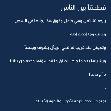
فظحتنآ بين النآس
رآيحه تشتغل وهي حآمل وفوق هذآ رجآلهآ في السجن
وغآيب ومآ أخذت أذنه
وتعيش عند غريب ثم تخلي الرجآل يشوف وجههآ
ويشيلهآ بعد مآ جآهآ الطلق مآ قد سوًتهآ وحده من بنآتنآ
يآ أم خآلد ]
.
تمتمت الجده بحرقه لآحول ولآ قوة الآ بالله