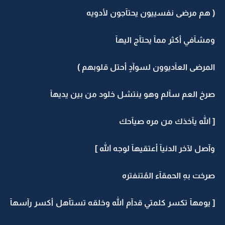
( هم مرضى نفسييون يحتآجون لأدويه
ومشآفي أكثر ممآ يحتآج اليهآ
المرضى العآديوون لسوآدٍ أحتل قلوبهم )
صرخ العم سآلم وهو ينتشل خلود من بين يديهآ
[ الله يآخذك من مره صيآحك
وآصل لآخر الدنيآ أعتقيهآ لوجه الله ]
صرخت بهِ الحمقآء المُتنفتره
[ يومهآ تكسر كلمتي قدآم الله وخلقه تستآهل أكسر رآسهآ