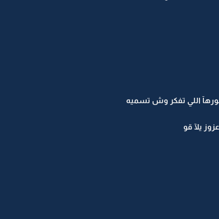
هآ اللي تفكر وش تسميه
وز يلآ قو