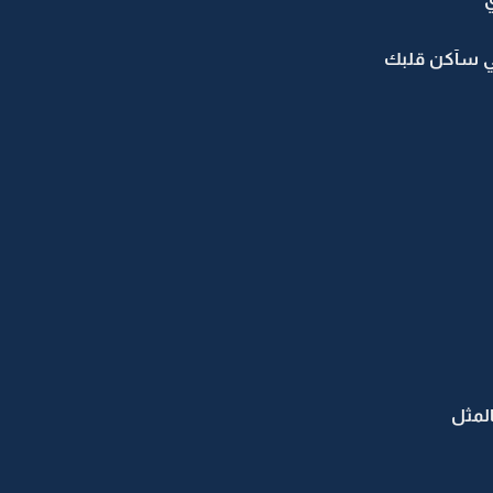
لي سآكن قلبك
لمثل