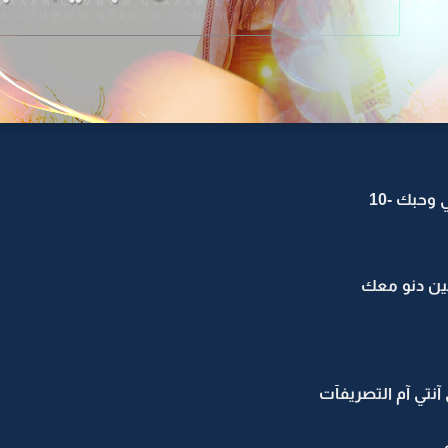
وحبك -10
يبين دنو معك
آنتي آم التصريفآت
ي