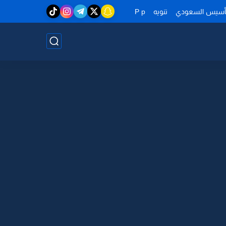
تأسيس السعودي
تنويه
P p