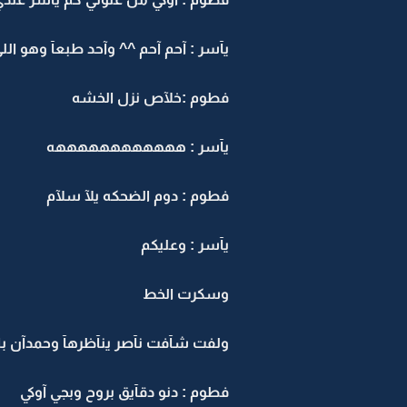
يآسر : آحم آحم ^^ وآحد طبعآ وهو ال
فطوم :خلآص نزل الخشه
يآسر : ههههههههههههه
فطوم : دوم الضحكه يلآ سلآم
يآسر : وعليكم
وسكرت الخط
ولفت شآفت نآصر ينآظرهآ وحمدآن با
فطوم : دنو دقآيق بروح وبجي آوكي