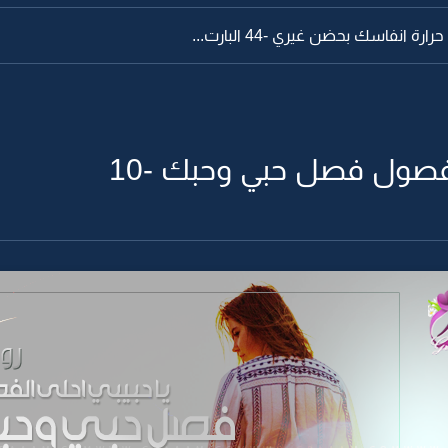
رة انفاسك بحضن غيري -44 البارت...
الفصول فصل حبي وحبك -10