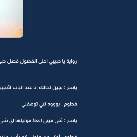
رواية يا حبيبي احلى الفصول فصل حبي 
يآسر : تجين لحآلك آنآ عند البآب لآتج
فطوم : يوووه تبي توهقني
يآسر : ثقي فيني آلغلآ قوليلهآ آي شي 
فطوم : آوكي من عنوني كم يآسر عند