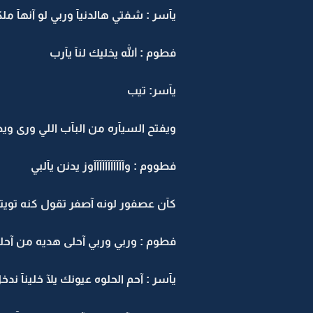
يآسر : شفتي هالدنيآ وربي لو آنهآ مل
فطوم : الله يخليك لنآ يآرب
يآسر: تيب
ويفتح السيآره من البآب اللي ورى و
فطووم : وآآآآآآآآآآآوز يدنن يآلبي
كآن عصفور لونه آصفر تقول كنه تو
فطوم : وربي وربي آحلى هديه من آ
يآسر : آحم الحلوه عيونك يلآ خلينآ ندخ