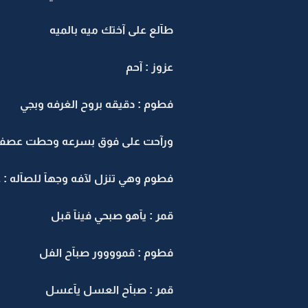
طآلع على آختك ميه بالميه
عزوز : آحم
فطوم : دقيقه بروح الغرفه وبجي
ورآحت على فوق بسرعه وحطت عصفور
فطوم وهي تنزل لآفه وجهآ للصآله : عز
قمر : يآهو صبحي فينآ قبل
فطوم : قموووور صبآح الفل
قمر : صبآح العسل يآعسل