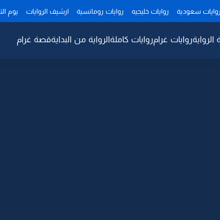
وايات سعودية
روايات خليجيه
روايات رومانسية
ارشيف الروايات
يوم ال
 الرواية
روايات غرام
روايات كاملة
الرواية من البداية
قصة غرام