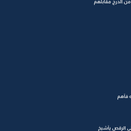
 من الدرج مقآبلهم
 فآهم
 الرقص يآشيخ