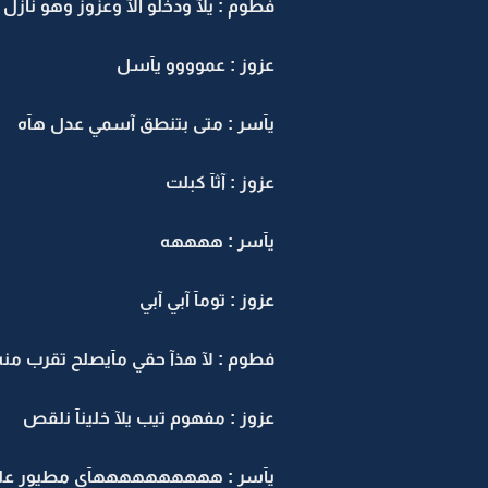
فطوم : يلآ ودخلو الآ وعزوز وهو نآزل
عزوز : عموووو يآسل
يآسر : متى بتنطق آسمي عدل هآه
عزوز : آثآ كبلت
يآسر : ههههه
عزوز : تومآ آبي آبي
فطوم : لآ هذآ حقي مآيصلح تقرب منه
عزوز : مفهوم تيب يلآ خلينآ نلقص
يآسر : ههههههههههآي مطيور على