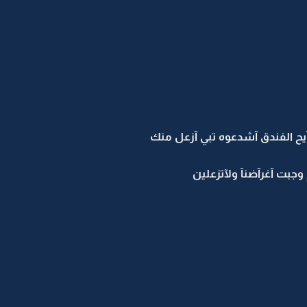
يح الفندق آشدعوه تبي آزعل منك
وجبت آغرآضنآ ولآتزعلين