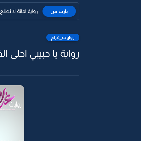
بارت من
رواية امانة لا تطلع حرا
روايات_غرام
رواية يا حبيبي احلى 