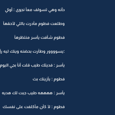
دآنه وهي تسولف معآ نجوى : آوكي
وطلعت فطوم مآدرت باللي لآحقهآ
فطوم شآفت يآسر منتظرهآ
:يسوووور وطآرت بحضنه وينك ليه رآ
يآسر : فديتك طيب قلت آنآ بجي اليوم 
فطوم : يآزينك بث
يآسر : ههههه طيب جبت لك هديه
فطوم : لآ كآن مآكلفت على نفسك