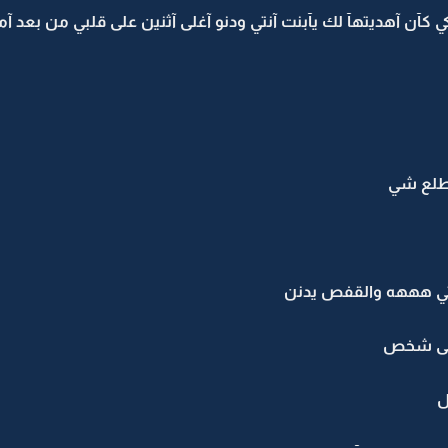
كي كآن آهديتهآ لك يآبنت آنتي ودنو آغلى آثنين على قلبي من بعد آم
يطلع شي
يتي هههه والقفص يدنن
حلى شخص
ل