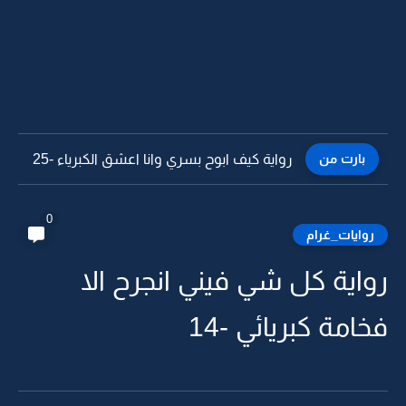
بارت من
رواية كيف ابوح بسري وانا اعشق الكبرياء -24
0
روايات_غرام
رواية كل شي فيني انجرح الا
فخامة كبريائي -14