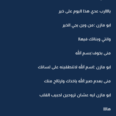
ياااارب عدي هذا اليوم على خير
ابو مازن :من وين يجي الخير
وانتي وبناتك فيهاا
منى بخوف:بسم الله
ابو مازن :اسم الله لاتنطقينه على لسانك
منى بعدم صبر:الله ياخذك وارتااح منك
ابو مازن ليه عشان تروحين لحبيب القلب
هاااا