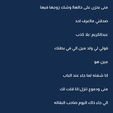
منى بحزن على حالهاا وشك زوجها فيها
صدقني مااعرف احد
عبدالكريم :بلا كذب
قولي لي ولد مين الي في بطنك
مين هو
انا شفته لما جاء عند الباب
منى ودموع تنزل:انا قلت لك
الي جاء ذاك اليوم صاحب البقاله