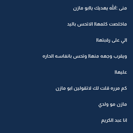
منى :الله يهديك ياابو مازن
ماخلصت كلمهاا الاتحس باليد
الي على رقبتهاا
ويقرب وجهه منهاا وتحس بانفاسه الحاره
عليهاا
كم مرره قلت لك لاتقولين ابو مازن
مازن مو ولدي
انا عبد الكريم