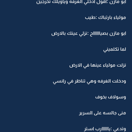
ابو مازن :اقول ادخلي الغرفه وياويلك تخرجين
مولياء بارتباك :طيب
ابو مازن بصيااااااح :نزلي عينك بالارض
لما تكلميني
نزلت مولياء عينها في الارض
ودخلت الغرفه وهي تناظر في رانسي
وسولاف بخوف
منى جالسه على السرير
وتدعي :ياااااارب استر