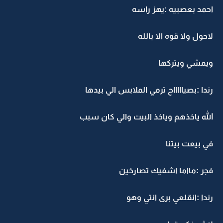
احمد بعصبيه :يهز راسه
لاحول ولا قوه الا بالله
ويمشي ويتركها
رندا :بصياااااح ترمي الملابس الي بيدها
الله ياخذهم وياخذ البيت والي كان سبب
في بيعت بيتنا
فجر :مااما اشفيك تصارخين
رندا :انقلعي برى انتي وهو