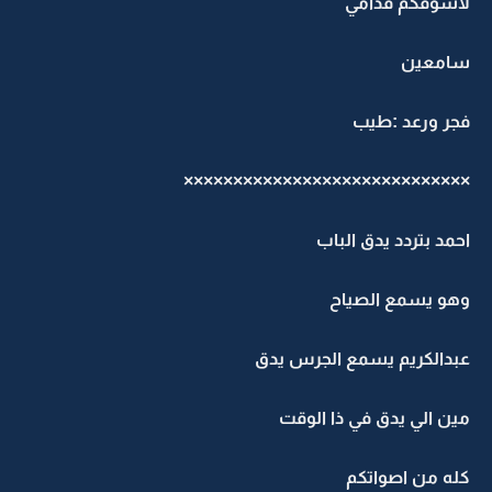
لاشوفكم قدامي
سامعين
فجر ورعد :طيب
×××××××××××××××××××××××××××××
احمد بتردد يدق الباب
وهو يسمع الصياح
عبدالكريم يسمع الجرس يدق
مين الي يدق في ذا الوقت
كله من اصواتكم