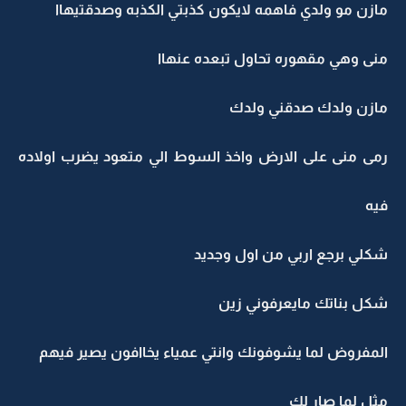
مازن مو ولدي فاهمه لايكون كذبتي الكذبه وصدقتيهاا
منى وهي مقهوره تحاول تبعده عنهاا
مازن ولدك صدقني ولدك
رمى منى على الارض واخذ السوط الي متعود يضرب اولاده
فيه
شكلي برجع اربي من اول وجديد
شكل بناتك مايعرفوني زين
المفروض لما يشوفونك وانتي عمياء يخاافون يصير فيهم
مثل لما صار لك