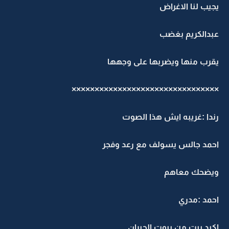
يجيب لنا الاغراض
عبدالكريم بغضب
يقرب منها ويضربها على وجهها
××××××××××××××××××××××××××××××××
رندا :غريبه ايش هذا الصوت
احمد جالس يسولف مع رعد وفجر
ويضحك معاهم
احمد :مدري
اكيد بيت من بيوت الجيران