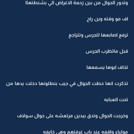
وتدور الجوال من بين زحمة الاغراض الي بشنطتهاا
اف مو وقته وين راح
ترفع اصابعها للجرس وتتراجع
قبل ماتظرب الجرس
تخاف ابوها يسمعها
تذكرت انها حطت الجوال في جيب بنطلونها دخلت يدها من
تحت العبايه
وخرجت الجوال وتدق بيدين مرتعشه على جوال سولاف
مولياء واقفه عند باب غرفتهم وهي خايفه