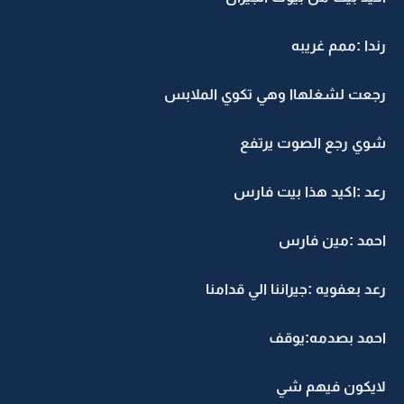
رندا :ممم غريبه
رجعت لشغلهاا وهي تكوي الملابس
شوي رجع الصوت يرتفع
رعد :اكيد هذا بيت فارس
احمد :مين فارس
رعد بعفويه :جيراننا الي قدامنا
احمد بصدمه:يوقف
لايكون فيهم شي