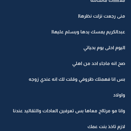
ملااااااك ماشالله
منى رجعت نزلت نظرهاا
عبدالكريم يمسك يدها ويسلم عليهاا
اليوم احلى يوم بحياتي
صح انه ماجاء احد من اهلي
بس انا فهمتك ظروفي وقلت لك انه عندي زوجه
واولاد
وانا مو مرتااح معاها بس تعرفين العادات والتقاليد عندنا
لازم تاخذ بنت عمك