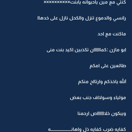
كنتي مع مين ياحيوانه يابنت××××××××××
رانسي والدموع تنزل والكحل نازل على خدهاا
ماكنت مع احد
ابو مازن :كماااااان تكذبين اكيد بنت منى
طالعين على امكم
الله ياخذكم وارتااح منكم
مولياء وسولااف جنب بعض
ويبكون خلاااااااص ارحمنا
كفايه ضرب كفايه ذل واهانـــــــــــــــــــــــه