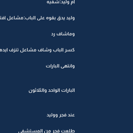
ام وليد:شفيه
وليد يدق بقوه على الباب:مشاعل افتح
وماشاف رد
كسر الباب وشاف مشاعل تنزف ايدها عل
وانتهى البارات
البارات الواحد والثلاثون
عند فجر ووليد
طلعت فجر من المستشفي