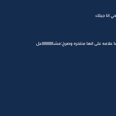
ي انا جيتك
امه على انها منتحره وصرخ:مشاااااااااااعل