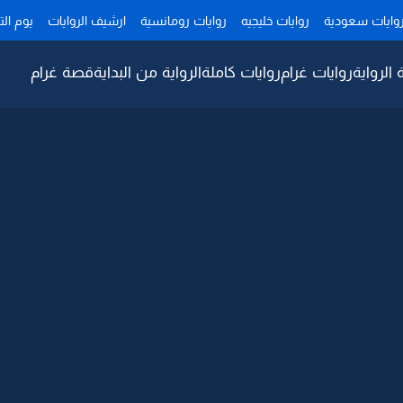
وايات سعودية
روايات خليجيه
روايات رومانسية
ارشيف الروايات
يوم ال
 الرواية
روايات غرام
روايات كاملة
الرواية من البداية
قصة غرام