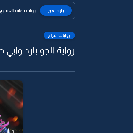
بارت من
رواية نهاية العشق ال
روايات_غرام
رواية الجو بارد وابي حب