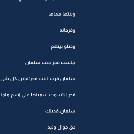
وبنتها معاها
وفرحانه
وصلو بيتهم
جلست فجر جنب سلمان
سلمان قرب لبنت فجر:تجنن كل شي 
فجر ابتسمت:سميتها على اسم ماما 
سلمان:فديتك
دق جوال وليد