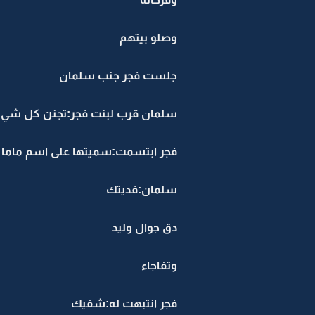
وصلو بيتهم
جلست فجر جنب سلمان
سلمان قرب لبنت فجر:تجنن كل شي 
فجر ابتسمت:سميتها على اسم ماما 
سلمان:فديتك
دق جوال وليد
وتفاجاء
فجر انتبهت له:شفيك