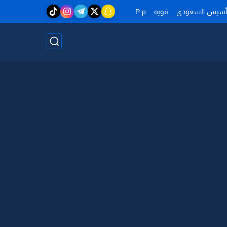
تأسيس السعودي
تنويه
P p