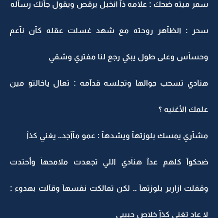
سمر ميته ضحك : علامه ذآ انخبل يرقص ويقول جآتك رسآله
سحر : الظآهر روحته مع شهد غسلت عقله كآن نآعم
وحسآس وعلى طول يبكي رجع لنا مفتري وشقي
هنآدي تسحب جوالهآ وتجلسه قدآمه : تعال ياخالتو مين
علمك الأغنيه ؟
مشآري يمسك بلوزتهآ ويشدهآ : عمو مآآجد.. يغني كذآ
ضحكوآ كلهم عدآ هنآدي اللي تجعدت ملامحهآ وأحتدت
وقفلت ازارير بلوزتهآ .. لكن تمالكت نفسهآ وقآلت بهدوء :
لا عاد تغني كذآ خلاص حبيبي