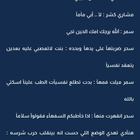
مشاري كشر : لآ .. أبي مآمآ
سمر : الله يرجك امك الحين تجي
سحر ضربتهآ على يدهآ وبحده : بنت لاتعصبي عليه بعدين
يتعقد نفسيآ
سمر ميلت فمهآ : بدت تطلع نفسيآت الطب علينآ اسكتي
بالله
سحر انقهرت منهآ : اذا خآطبكم السفهآء فقولوآ سلآمآ
هنآدي تهدي الوضع اللي حست انه بينقلب حرب شرسه :