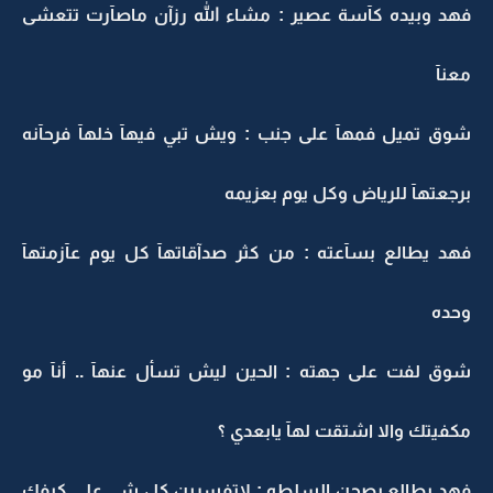
فهد وبيده كآسة عصير : مشاء الله رزآن ماصآرت تتعشى
معنآ
شوق تميل فمهآ على جنب : ويش تبي فيهآ خلهآ فرحآنه
برجعتهآ للرياض وكل يوم بعزيمه
فهد يطالع بسآعته : من كثر صدآقاتهآ كل يوم عآزمتهآ
وحده
شوق لفت على جهته : الحين ليش تسأل عنهآ .. أنآ مو
مكفيتك والا اشتقت لهآ يابعدي ؟
فهد يطالع بصحن السلطه : لاتفسرين كل شي على كيفك