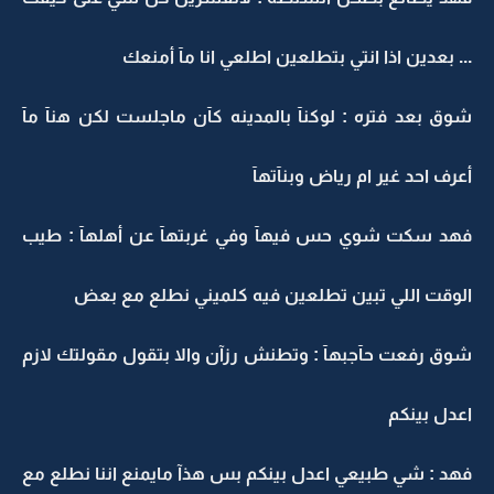
... بعدين اذا انتي بتطلعين اطلعي انا مآ أمنعك
شوق بعد فتره : لوكنآ بالمدينه كآن ماجلست لكن هنآ مآ
أعرف احد غير ام رياض وبنآتهآ
فهد سكت شوي حس فيهآ وفي غربتهآ عن أهلهآ : طيب
الوقت اللي تبين تطلعين فيه كلميني نطلع مع بعض
شوق رفعت حآجبهآ : وتطنش رزآن والا بتقول مقولتك لازم
اعدل بينكم
فهد : شي طبيعي اعدل بينكم بس هذآ مايمنع اننا نطلع مع