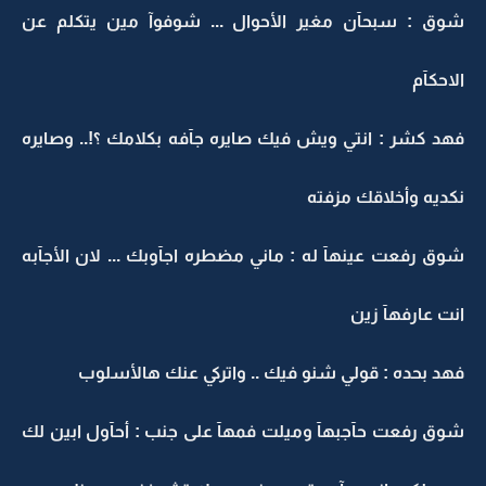
شوق : سبحآن مغير الأحوال ... شوفوآ مين يتكلم عن
الاحكآم
فهد كشر : انتي ويش فيك صايره جآفه بكلامك ؟!.. وصايره
نكديه وأخلاقك مزفته
شوق رفعت عينهآ له : ماني مضطره اجآوبك ... لان الأجآبه
انت عارفهآ زين
فهد بحده : قولي شنو فيك .. واتركي عنك هالأسلوب
شوق رفعت حآجبهآ وميلت فمهآ على جنب : أحآول ابين لك