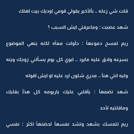
قلت شي زعله .. بآلأخير يقولي قومي اوديك بيت اهلك
شهد عصبت : وماعرفتي ايش السبب ؟
ريم تمسح دموعهآ : حآولت معآه لكنه ينهي الموضوع
بسرعه وادق عليه مايرد .. ابوي كل يوم يسألني زوجك وينه
وليه انتي هنآ .. مدري شلون ارد عليه او ايش اقوله
شهد تضمهآ : يآقلبي عليك ياريومه كل هذآ بقلبك
وماقلتيه لأحد
ريم تتمسك بشهد وتشد نفسهآ لحضنهآ اكثر : نفسي