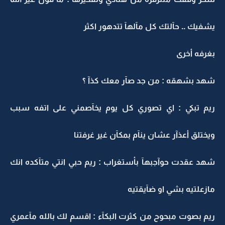
يشفيك .. حآلتك كل مآلهآ تتدهور اكثر
بغرفه أخرى
شهد بشهقه : من جد صآر معك كذآ ؟
ريم تبكي : اي تصوري كل يوم يخآصمني على اتفه سبب
ويختلق أعذآر عشان ينآم بمكآن غير غرفتنا
شهد عقدت حوآجبهآ بأستغراب : ريم حبي انتي متآكده انك
مازعلتيه بشي او ضآيقتيه
ريم بصوت مبحوح من كثرت البكآء : اقسم لك بالله مآعمري