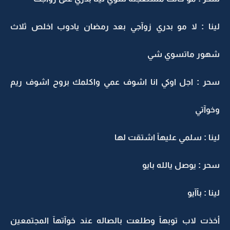
لينا : لا مو بدري زوآجي بعد رمضان يادوب اخلص ثلاث
شهور ماتسوي شي
سحر : اجل اوكي انا اشوف عمي واكلمك بروح اشوف ريم
وخوآتي
لينا : سلمي عليهآ اشتقت لها
سحر : يوصل يالله بايو
لينا : بآآيو
أخذت لاب توبهآ وطلعت بالصاله عند خوآتهآ المجتمعين