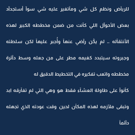
للريآض ونظم كل شي ومآتغير عليه شي سوآ أستجدآد
بعض الأحوآل اللي كآنت من ضمن مخططه الكبير لهذه
الأنتقآله .. لم يكُن رآضي عنهآ وأُجبر عليهآ لكن سلطته
وجبروته سيتبدد كغيمه مطر على من جعله وسط دآئرة
مخططه واتعب تفكيره في التخطيط الدقيق له
كآنوآ على طاولة العشآء فقط هو وهي التي لم تفآرقه ابد
وتبقى ملآزمه لهذه المكآن لحين وقت عودته الذي تجهله
دآئمآ