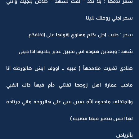
سمر تدقهآ : بلا نكد " لفت لشهد " خلاص بنجيك وانتي
سحر اجلي روحتك للينا
سحر : طيب اجل بكلم مهآوي اقولهآ على اتفاقكم
شهد : وبعدين هنوده انتي تحبين غدير بناديهآ اذا جيتي
هنادي تغيرت ملامحهآ ( غبيه .. اووف ايش هالورطه انا
ماحب عمارة اهل زوجها تغثني دآم فيهآ ذاك الغبي
والمتخلف ماجدوه الله يعين بس على هالروحه ماني مرتآحه
لهآ احس بتصير فيهآ مصيبه )
بآلرياض