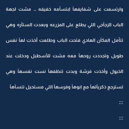
وارتسمت على شفايفهآ ابتسآمه خفيفه .. مشت لجهة
الباب الزجآجي اللي يطلع على المزرعه وبعدت الستآره وهي
تتأمل المكآن الهادي فتحت الباب وطلعت أخذت لهآ نفس
طويل وتجددت روحهآ معه مشت للأسطبل ودخلت عند
الخيول وأخذت فرشة وبدت تنظفهآ نست نفسهآ وهي
تسترجع ذكريآتهآ مع ابوهآ وفرسهآ اللي مستحيل تنسآهآ
:::
:::