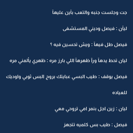
جت وجلست جنبه والتعب بآين عليهآ
ليآن : فيصل وديني المستشفى
فيصل طل فيهآ : ويش تحسين فيه ؟
ليان تحط يدهآ ورآ ظهرهآ اللي بارز مره : ظهري يألمني مره
فيصل يوقف : طيب البسي عبايتك بروح البس ثوبي واوديك
للعياده
ليان : زين اجل بنمر امي تروحي معي
فيصل : طيب بس كلميه تتجهز