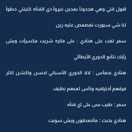
اقول انتي وهي هجدونآ بعدين غيروآ ذي القنآه كئبتني حطوآ
لنا شي سبورت نفصفص عليه زين
سمر لفت على هنآدي : على فكره شريت مكسرآت ويش
رآيك نتآبع الدوري الأيطآلي
هنآدي بحمآس : لالا الدوري الأسباني احسن واكشن اكثر
فرقهم أحترافيه ونآس لعبهم نظيف
سمر : طيب بس على اي قنآه
هنآدي بخبث : مآتصدقون ويش سويت