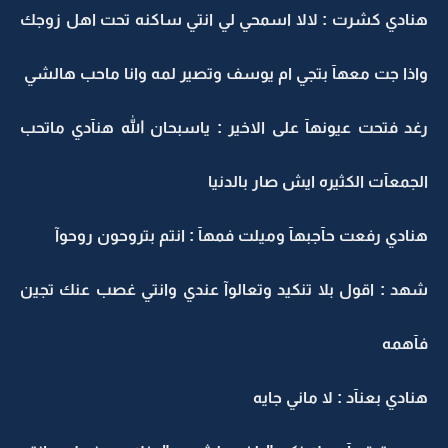
هنادي كشرت : لالا اسمحي لي انتي ساكنه تحت اهل زوجك
واذا جت معهآ بتجي ام يوسف وتصير لمه وانا ماحب هالشي
رغد فتحت عيونهآ على الاخير : ياسبحان الله هنآدي ماتحب
الجمعآت الكثيره ايش صار بالدنيا
هنادي رفعت حآجبهآ وميلت فمهآ : انتم بتروحون روحوآ
شهد : اقول بلا تنكيد وتعالوآ عندي وانتي غصب عنك تجين
فآهمه
هنادي بعنآد : لا ماني جايه