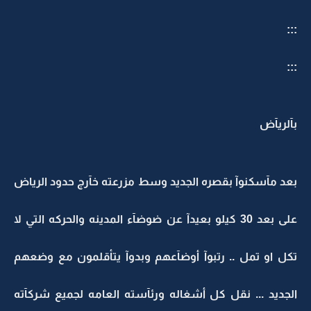
:::
:::
بآلريآض
بعد مآسكنوآ بقصره الجديد وسط مزرعته خآرج حدود الرياض
على بعد 30 كيلو بعيدآ عن ضوضآء المدينه والحركه التي لا
تكل او تمل .. رتبوآ أوضآعهم وبدوآ يتأقلمون مع وضعهم
الجديد ... نقل كل أشغاله ورئآسته العامه لجميع شركآته