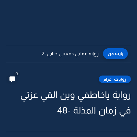
بارت من
رواية غفلتي دفعتني حياتي -1
0
روايات_غرام
رواية ياخاطفي وين القي عزتي
في زمان المذلة -48