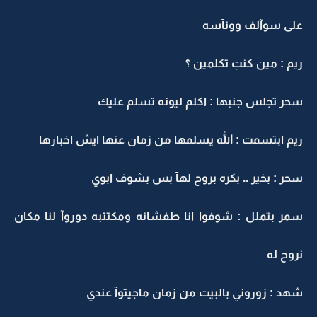
على سوآلف وونآسه
ريم : مين كنتِ تكلمين ؟
سحر تجلس جنبهآ : اكلم ليونه تسلم عليك
ريم ابتسمت : الله يسلمهآ من زمآن عنهآ ايش اخبارها
سحر : بخير .. بكره بروح لهآ بس بشوف ابوي
سمر بتملل : شوفوا انا طفشانه ومكتئبه دوروآ لنا مكان
نروح له
شهد : زوروني بالبيت من زمان ماجيتوآ عندي