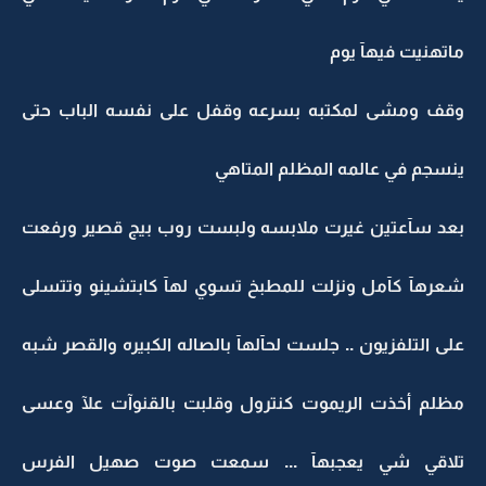
ماتهنيت فيهآ يوم
وقف ومشى لمكتبه بسرعه وقفل على نفسه الباب حتى
ينسجم في عالمه المظلم المتاهي
بعد سآعتين غيرت ملابسه ولبست روب بيج قصير ورفعت
شعرهآ كآمل ونزلت للمطبخ تسوي لهآ كابتشينو وتتسلى
على التلفزيون .. جلست لحآلهآ بالصاله الكبيره والقصر شبه
مظلم أخذت الريموت كنترول وقلبت بالقنوآت علآ وعسى
تلاقي شي يعجبهآ ... سمعت صوت صهيل الفرس