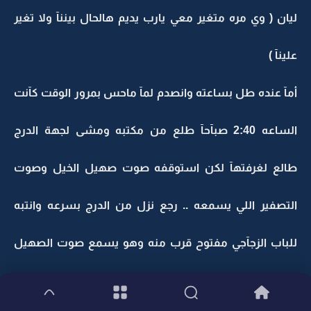
ليان ( وي مره متغير معي يارب يديم هالحال بيننآ ولا تغير
علينآ )
أمآ عنده طل بساعته وانصدم لمآ ماحس بمرور الوقت كآنت
الساعه 2:40 صبآحآ طلع من مكتبه ومشى لجهة الدرج
طالع لغرفتهآ لكن استوقفه صوت صهيل الخيل وصوت
التصفير اللي يسمعه .. رجع نزل من الدرج بسرعه وانتبه
للباب الزجآجي مفتوح قرب منه وهو يسمع صوت الصهيل
يزيد طلع ووقف عند الطآوله الخشبيه وعيونه عليهآ من