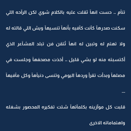
تنآم .. حست انهآ ثقلت عليه بالكلام شوي لكن الرآحه اللي
سكنت صدرهآ كآنت كآفيه بأنهآ تنسيهآ ويش اللي قالته له
ولا تهتم له وتبين له انهآ تُتقن فن تبلد المشآعر الذي
أكتسبته منه لو بشي قليل .. أخذت مصحفهآ وجلست في
مصلهآ وبدأت تقرأ وردهآ اليومي وتنسى دنيآهآ وكل مآفيهآ
...
قلبت كل موآزينه بكلمآتهآ شتت تفكيره المحصور بشغله
واهتماماته الاخرى