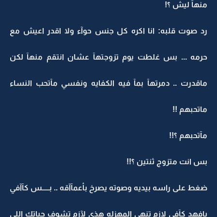
منهآ ليش ؟!
رد صوت قلبه: انا اكره كل جنس حوآء ولا اقدر اعيش مع
حرمه ... بس غلطت يوم تزوجتهآ عشان انتقم منهآ لكن
ماقدرت .. دمرتهآ بمآ فيه الكفايه ونفسي مآتحب النساء
ماتحبهم !!
مآتحبهم ؟!!
بس انت متزوج ثنتين ؟!!
ضغط على راسه بيديه وصوته يصرخ بأعمآآقه .. بـــــس كآآفي
يافهد كآفي لازم تنهي المهزله هذي لآزم تشوف حياتك اللي