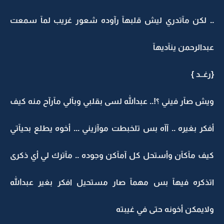
.. لكن مآتدري ليش قلبهآ رآوده شعور غريب لمآ سمعت
عبدالرحمن ينآديهآ
{رغــد }
ويش صآر فيني ؟!.. عبدالله لسى بقلبي وبآلي مآرآح منه كيف
أفكر بغيره .. آآه بس تلخبطت موآزيني ... أخوه يطلع بحيآتي
كيف مآكآن وأستحل كل آمآكن وجوده .. مآترك لي أي ذكرى
اتذكره فيهآ بس مهمآ صار مستحيل افكر بغير عبدالله
ولايمكن أخونه حتى في غيبته