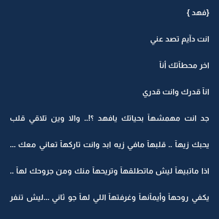
{فهد }
انت دآيم تصد عني
اخر محطآتك أنآ
انآ قدرك وانت قدري
جد انت مهمشهآ بحياتك يافهد ؟!.. والا وين تلاقي قلب
يحبك زيهآ .. قلبهآ مافي زيه ابد وانت تاركهآ تعاني معك ...
اذا ماتبيهآ ليش ماتطلقهآ وتريحهآ منك ومن جروحك لهآ ..
يكفي روحهآ وأيمآنهآ وغرفتهآ اللي لهآ جو ثاني ...ليش تنفر