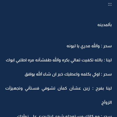
:::
بآلمدينه
سحر : والله مدري يا ليونه
لينا : بالله تكفيت تعالي بكره والله طفشآنه مره اطلبي ابوك
سحر : اوكي بكلمه واعطيك خبر ان شاء الله يوافق
لينا بفرح : زين عشآن كمآن تشوفي فستآني وتجهيزآت
الزوآج
سحر : مو كانك مستعجله شوي لينا بدري على زوآجك