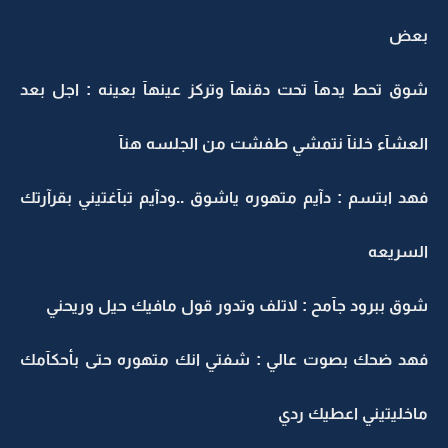
بعض
شوق تحط يدهآ تحت دقنهآ وتركز عينهآ بعينه : اجل بعد
العشآء خلنآ نتمشي طفشت من الجلسه هنآ
فهد ابتسم : دآيم متهوره ياشوق ..ودآيم تبآغتيني بقرآرتك
السريعه
شوق ببرود جآمح : لاتلف وتدور قول مافيك حيل وريحني
فهد ضحك بصوت عالي : شفتي انك متهوره حتى بأحكآمك
ماخليتيني اعطيك ردي