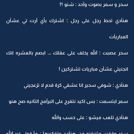
سحر و سمر بصوت وآحد : شنو ؟!
هنآدي تحط رجل على رجل : اشترك بأي آرت تي عشآن
المباريآت
سحر عصبت : الله يخلف على عقلك ... ابصم بالعشره انك
انجنيتي عشآن مباريات تشتركين !
هنآدي : شوفي سحير انا عشقي كرة قدم لا تزعجيني
سمر ابتسمت : بس اكيد نتفرج على البرآمج الثانيه صح هنو
هنآدي تلعب ميشو : على حسب والله
سحر وقفت متنرفزه من هنآدي وتفكيرهآ : مآ قول غير الله