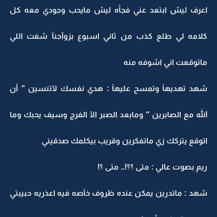
اعرف ليش ابتعد عني فجأه ليش مايحب وجودي معه كل
كلامه لي طلع كذب من ثاني اسبوع بزوآجنآ شفت اللي
ماتوقعت اني اشوفه منه
شهد تهديهآ وتمسح عليهآ : هدي نفسك لآتنسين " أن
الله مع الصابرين " ومابعد الصبر الآ الفرج وسيف يحبك وما
اتوقع يتركك زي ماتفكرين وقريب بيكلمك صدقيني
ريم بصوت عالي : متى ؟؟!.. متى ؟!
شهد : ماتدرين يمكن عنده ظروف خآصه فيه اعذريه حبيبتي