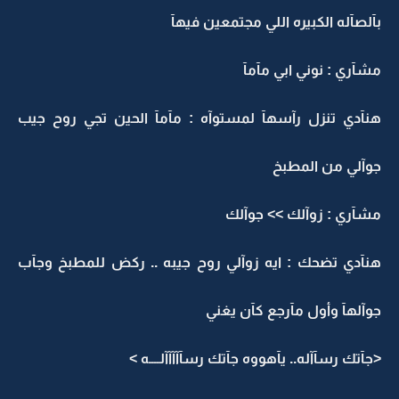
بآلصآله الكبيره اللي مجتمعين فيهآ
مشآري : نوني ابي مآمآ
هنآدي تنزل رآسهآ لمستوآه : مآمآ الحين تجي روح جيب
جوآلي من المطبخ
مشآري : زوآلك >> جوآلك
هنآدي تضحك : ايه زوآلي روح جيبه .. ركض للمطبخ وجآب
جوآلهآ وأول مآرجع كآن يغني
<جآتك رسآآله.. يآهووه جآتك رسآآآآآلــــه >