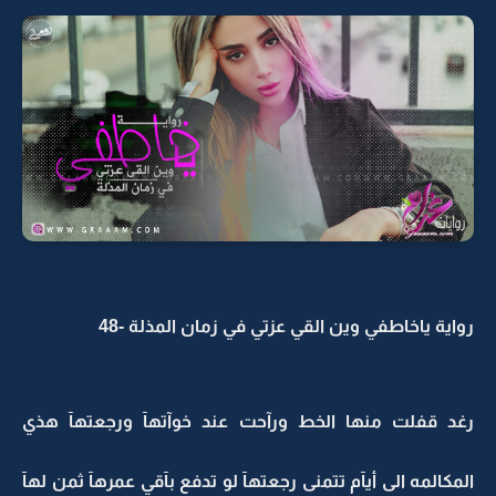
رواية ياخاطفي وين القي عزتي في زمان المذلة -48
رغد قفلت منها الخط ورآحت عند خوآتهآ ورجعتهآ هذي
المكالمه الى أيآم تتمنى رجعتهآ لو تدفع بآقي عمرهآ ثمن لهآ