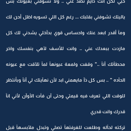
حبي لكن انت دآيم تصد عني .. ولا تشوفني بعيونك بس
ياليتك تشوفني بقلبك ... رغم كل اللي تسويه اظل أحن لك
ومآ أقدر ابعد عنك واحساس قوي بدآخلي يشدني لك كل
مازدت ببعدك عني .. وانت للأسف لآهي بنفسك واخر
محطآتك أنآ .." وقفت ولمعة عيونهآ لمآ تلآقت مع عيونه
الحآده " .. بس كل ذآ مايهمني ابد لأن نهآيتك لي أنآ وبأنتظر
للوقت اللي تعرف فيه قيمتي وحتى آن فآت الأوآن لأني انآ
قدرك وانت قدري
تركته لحآله وطلعت للغرفتهآ تصلي وتبدل ملآبسهآ قبل