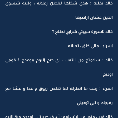
خالد بقلبه : هذي شكلها ليلحين زعلانه ، ولييه شسوي
الحين عشان اراضيها
خالد :اسورة حبيبتي شرايج نطلع ؟
اسراء : مالي خلق ، تعبانه
خالد : سلامتج من التعب ، اي صح اليوم موعدج ؟ قومي
اوديج
اسراء : رحت ما انطرك لما تخلص ريوق و غدا و عشا مع
رفيجك و تيي توديني
خالد قرب منها و بـ ابتسامه : آسف حبيبتي ، اوعدج مرة ثانيه