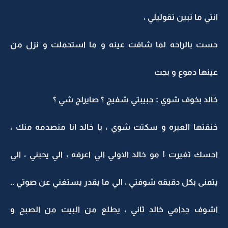
انتي ما تبين تقوليلي ،
حست بالراحه لما شافت عينه و ما استحملت و نزل من
عينها دموع و بجت
خالد بخوف شوي : حبيبتي شفيج ؟ صايرلج شي ؟
خنقتها العبره و سكتت شوي ، يا خالد انا منصدمه منك ،
احسك تغيرت ! مو خالد الاولي الي اعرفه ، الي يحبني ، الي
يتمنى بكل دقيقه شوفتي ، الي ما يقدر يستغني عن صوتي ..
اشوف جدامي خالد ثاني ، يطلع من البيت من الصبح و