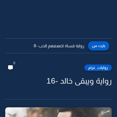
بارت من
رواية قساة اضعفهم الحب -7
0
روايات_غرام
رواية ويبقى خالد -16