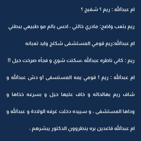
ام عبدالله : ريم ؟ شفيج ؟
ريم بتعب واضح: مادري خالتي ، احس بالم مو طبيعي ببطني
ام عبدالله:ريم قومي المستشفى شكلج وايد تعبانه
ريم : كاني ناطره عبدالله ،سكتت شوي و فجأه صرخت حيل !!
ام عبدالله : ريم ! قومي يمه المستسفى !و دش عبدالله و
شاف ريم بهالحاله و خاف عليها حيل و بسرعه خذاها و
وداها المستشفى ، و سييده دخلت غرفه الولادة و عبدالله و
ام عبدالله قاعدين بره ينطروون الدكتور يبشرهم ،