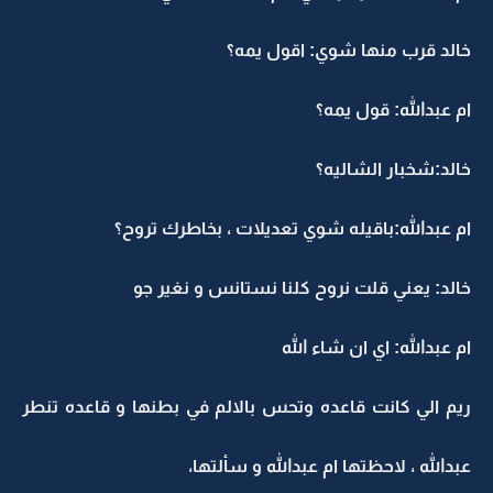
خالد قرب منها شوي: اقول يمه؟
ام عبدالله: قول يمه؟
خالد:شخبار الشاليه؟
ام عبدالله:باقيله شوي تعديلات ، بخاطرك تروح؟
خالد: يعني قلت نروح كلنا نستانس و نغير جو
ام عبدالله: اي ان شاء الله
ريم الي كانت قاعده وتحس بالالم في بطنها و قاعده تنطر
عبدالله ، لاحظتها ام عبدالله و سألتها،