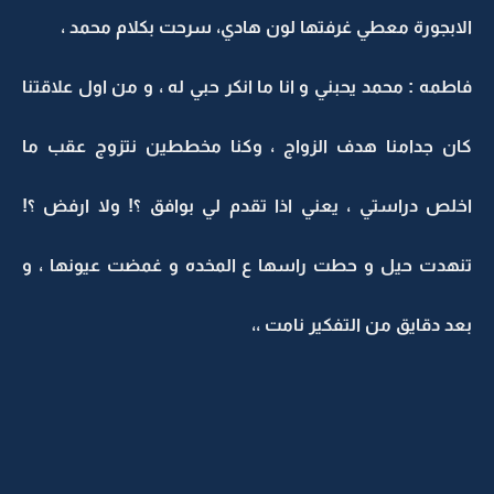
الابجورة معطي غرفتها لون هادي، سرحت بكلام محمد ،
فاطمه : محمد يحبني و انا ما انكر حبي له ، و من اول علاقتنا
كان جدامنا هدف الزواج ، وكنا مخططين نتزوج عقب ما
اخلص دراستي ، يعني اذا تقدم لي بوافق ؟! ولا ارفض ؟!
تنهدت حيل و حطت راسها ع المخده و غمضت عيونها ، و
بعد دقايق من التفكير نامت ،،