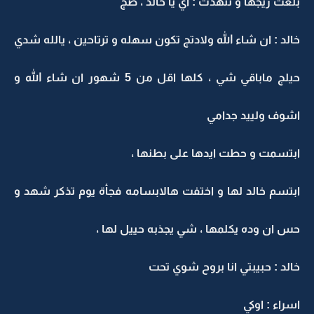
بلعت ريجها و تنهدت : اي يا خالد ، صج
خالد : ان شاء الله ولادتج تكون سهله و ترتاحين ، يالله شدي
حيلج ماباقي شي ، كلها اقل من 5 شهور ان شاء الله و
اشوف ولييد جدامي
ابتسمت و حطت ايدها على بطنها ،
ابتسم خالد لها و اختفت هالابسامه فجأة يوم تذكر شهد و
حس ان وده يكلمها ، شي يجذبه حييل لها ،
خالد : حبيبتي انا بروح شوي تحت
اسراء : اوكي