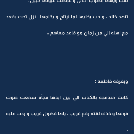
لفت ويهها الصوب الثاني و غمضت عيونها حييل ،
تنهد خالد ، و حب يخليها لما ترتاح و يكلمها ، نزل تحت يقعد
مع اهله الي من زمان مو قاعد معاهم ،،
وبغرفه فاطمه :
كانت مندمجه بالكتاب الي بين ايدها فجأة سمعت صوت
فونها و خذته لقته رقم غريب ، ياها فضول غريب و ردت عليه
،