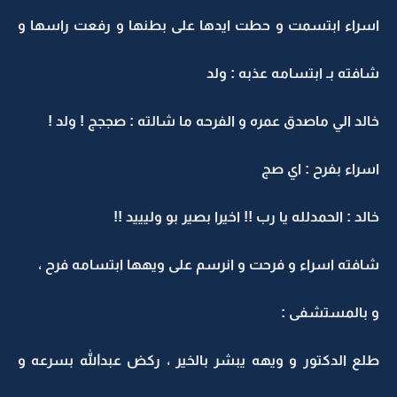
اسراء ابتسمت و حطت ايدها على بطنها و رفعت راسها و
شافته بـ ابتسامه عذبه : ولد
خالد الي ماصدق عمره و الفرحه ما شالته : صججج ! ولد !
اسراء بفرح : اي صج
خالد : الحمدلله يا رب !! اخيرا بصير بو وليييد !!
شافته اسراء و فرحت و انرسم على ويهها ابتسامه فرح ،
و بالمستشفى :
طلع الدكتور و ويهه يبشر بالخير ، ركض عبدالله بسرعه و