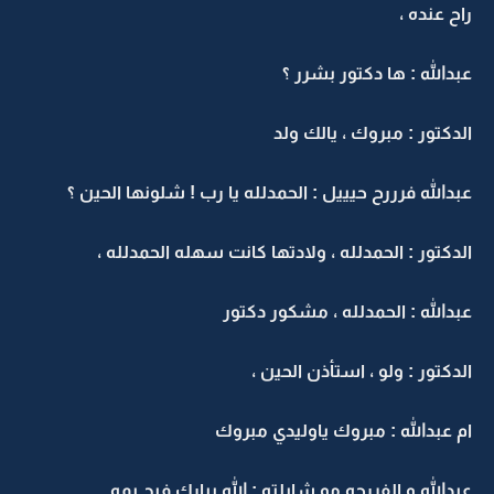
راح عنده ،
عبدالله : ها دكتور بشرر ؟
الدكتور : مبروك ، يالك ولد
عبدالله فرررح حيييل : الحمدلله يا رب ! شلونها الحين ؟
الدكتور : الحمدلله ، ولادتها كانت سهله الحمدلله ،
عبدالله : الحمدلله ، مشكور دكتور
الدكتور : ولو ، استأذن الحين ،
ام عبدالله : مبروك ياوليدي مبروك
عبدالله و الفررحه مو شايلته : الله يبارك فيج يمه