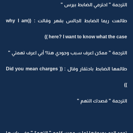
الترجمة " احترمي الضابط بيرس "
طالعت ريما الضابط الجالس بقهر وقالت : ((why I am
here? I want to know what the case ))
الترجمة " ممكن اعرف سبب وجودي هنا؟ أبي اعرف تهمتي "
طالعها الضابط باحتقار وقال : (( Did you mean charges
))
الترجمة " قصدك التهم "
تجمد الدم بعروقها لما سمعت كلمه " التهم؟ " وفي راسها