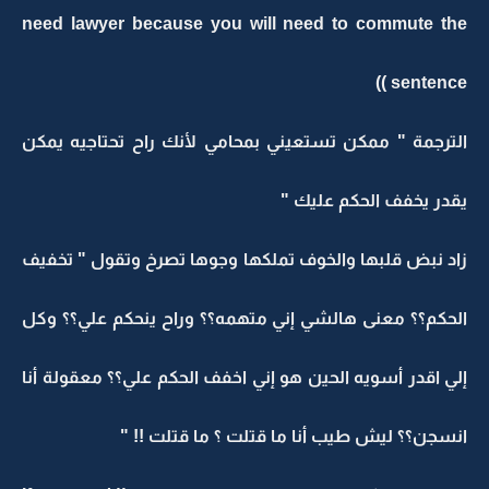
need lawyer because you will need to commute the
sentence ))
الترجمة " ممكن تستعيني بمحامي لأنك راح تحتاجيه يمكن
يقدر يخفف الحكم عليك "
زاد نبض قلبها والخوف تملكها وجوها تصرخ وتقول " تخفيف
الحكم؟؟ معنى هالشي إني متهمه؟؟ وراح ينحكم علي؟؟ وكل
إلي اقدر أسويه الحين هو إني اخفف الحكم علي؟؟ معقولة أنا
انسجن؟؟ ليش طيب أنا ما قتلت ؟ ما قتلت !! "