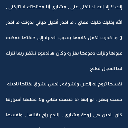
إنت !! إلا انت لا تتخلى عني , مشاري أنا محتاجتك لا تتركني ,
الله يخليك خليك معاي , ما اقدر أتخيل حياتي بدونك ما اقدر
)) ما قدرت تكمل كلامها بسبب العبرة إلي خنقتها غمضت
عيونها ونزلت دموعها بغزاره وكأن هالدموع تنتظر ريما تترك
لها المجال تطلع
نفسها تروح له الحين وتشوفه , تحس بشوق يقتلها ناحيته
حست بقهر , لو إنها ما صدقت تهاني ولا عطتها أسرارها
كان الحين هي زوجة مشاري , الندم راح يقتلها , ونفسها