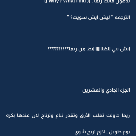
بذهول قالت ريما : (( Why? What i did ))
الترجمه " ليش ايش سويت؟ "
ايش يبي الضاااااااابط من ريما؟؟؟؟؟؟؟؟؟؟
الجزء الجادي والعشرين
ريما حاولت تغلب الأرق وتقدر تنام وترتاح لان عندها بكره
يوم طويل , لازم تريح شوي ...