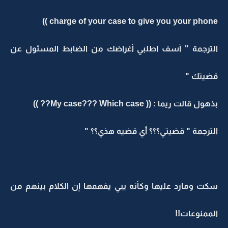
charge of your case to give you your phone ))
الترجمة " أسف اطلبي أغراضك من الضابط المسئول عن
قضيتك "
بذهول قالت ريما : (( My case??? Which case?? ))
الترجمة " قضيتي؟؟؟ أي قضيه هذي؟؟ "
سكت ومارد عليها وكأنه يبي يفهمها إن الكلام بينهم من
الممنوعات!!