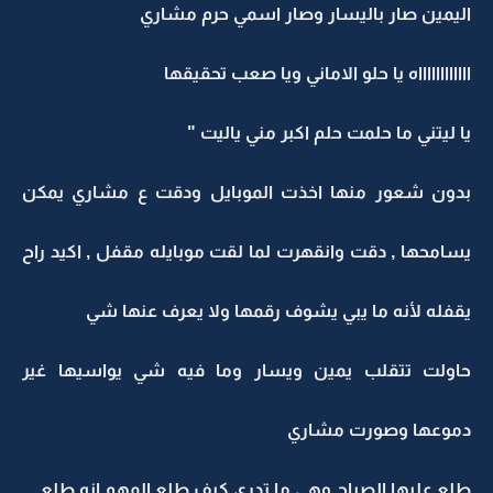
اليمين صار باليسار وصار اسمي حرم مشاري
ااااااااااااه يا حلو الاماني ويا صعب تحقيقها
يا ليتني ما حلمت حلم اكبر مني ياليت "
بدون شعور منها اخذت الموبايل ودقت ع مشاري يمكن
يسامحها , دقت وانقهرت لما لقت موبايله مقفل , اكيد راح
يقفله لأنه ما يبي يشوف رقمها ولا يعرف عنها شي
حاولت تتقلب يمين ويسار وما فيه شي يواسيها غير
دموعها وصورت مشاري
طلع عليها الصباح وهي ما تدري كيف طلع المهم انه طلع ,