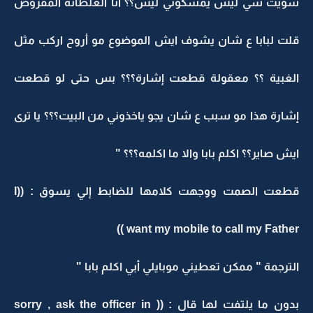
سويت شي ليش يمسكوني ليش؟؟ أنا الغلطانة المفروض
قلت لبابا ع شان يشوف ايش الموضوع مو أروح اركب مثل
الغبية ؟؟ معقولة قطعت إشارة؟؟؟ بس حتى لو قطعت
إشارة هذا مو سبب ع شان يجو ياخذوني من البيت؟؟؟ يا ترى
ايش صاير؟؟ اكلم بابا والا ما اكلمه؟؟؟ "
قطعت الصمت ووجهت كلامها للضابط إلي يسوق : ((I
want my mobile to call my Father ))
الترجمة " ممكن تعطيني موبايلي أبي اكلم بابا "
بدون ما يلتفت لها قال : (( sorry , ask the officer in