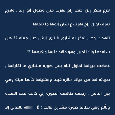
لازم تفكر زين كيف راح تهرب قبل وصول أبو زيد , ولازم
تعرف لوين راح تهرب ع شان أبوها ما يلقاها
تنهدت وهي تفكر بمشاري يا ترى ايش صار معاه ؟؟ هل
سامحها والا للحين وهو حاقد عليها ويكرهها ؟؟
غمضت عيونها تحاول تنام بس صوره مشاري ما تفارقها ,
طردته لها من حياته ماثره فيها ومخليتها كأنها ميتة وهي
بين الناس , رجعت طالعت الصورة إلي كانت تحت المخدة
وبألم وهي تطالع صوره مشاري قالت : (( اااااااااه يالغالي إلا