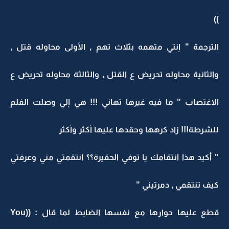
))
الترجمة " إنتي متهمه بثلاث تهم , الأولى محاوله قتل ,
والثانية محاوله تحريض ع القتل , والثالثة محاوله تحريض ع
الاغتصاب " ما فيه غيرها تهاني !!! هي إلي وصلت الفلم
للشرطة!!! زاد كرهها وحقدها عليها أكثر وأكثر
" أكيد هذا انتقامك يا توفي الحقيرة؟؟ انتقمتي مني وعرفتي
كيف تنتقمي , دمرتيني "
قطع عليها حوارها مع نفسها الضابط لما قال : ((You