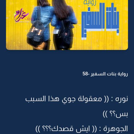
رواية بنات السفير -58
نوره : (( معقولة جوي هذا السبب
بس؟؟ ))
الجوهرة : (( ايش قصدك؟؟؟ ))