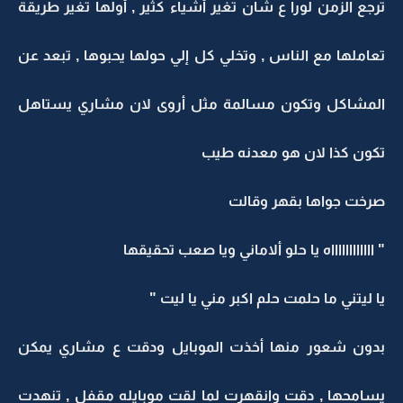
ترجع الزمن لورا ع شان تغير أشياء كثير , أولها تغير طريقة
تعاملها مع الناس , وتخلي كل إلي حولها يحبوها , تبعد عن
المشاكل وتكون مسالمة مثل أروى لان مشاري يستاهل
تكون كذا لان هو معدنه طيب
صرخت جواها بقهر وقالت
" ااااااااااااه يا حلو ألاماني ويا صعب تحقيقها
يا ليتني ما حلمت حلم اكبر مني يا ليت "
بدون شعور منها أخذت الموبايل ودقت ع مشاري يمكن
يسامحها , دقت وانقهرت لما لقت موبايله مقفل , تنهدت