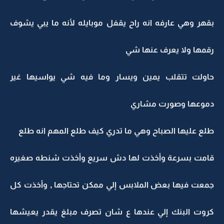
بقهر وهي عارفه انه راح يقفل موبايله لأنه ما يبي يشوف
رقمها ولا يعرف عنها شي
حاولت تتقلب يمين ويسار وما فيه شي يواسيها غير
دموعها وصورت مشاري
طلع عليها الصباح وهي ما تدري كيف طلع المهم انه طلع
قامت بسرعة وأخذت لها دش سريع وأخذت شنطه صغيره
جمعت فيها بعض الملابس إلي ممكن تحتاجها , وأخذت كل
كروت البنك إلي عندها ع شان تصرف مبلغ يقدر يعيشها