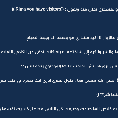
ه ويقول : ((Rima you have visitors ))
لزوار!!! أكيد مشاري هو وعدها انه يجيها الصباح
الشر والكره إلي شافتهم بعينه كانت تكفي عن الكلام , التفتت ع
يش تزورها ليش تصعب عليها الموضوع زيادة ليش؟؟
 أتمنى انك تعفني هنا , طول عمري ادري انك حقيرة وواطيه ب
نها شر؟؟ ))
وحست خلاص إنها ضاعت وضيعت كل الناس معاها , خسرت نفسها 