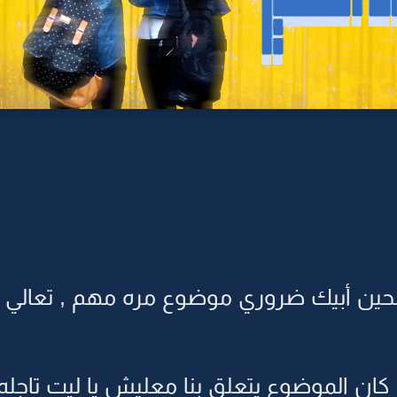
لحين أبيك ضروري موضوع مره مهم , تعالي ل
 كان الموضوع يتعلق بنا معليش يا ليت تاجله ل