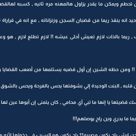
تحطم ويمكن ما يقدر يزاول هالمهنه مره ثانيه , كسبه لهالقضي
يد انه ينقذ ريما من قضبان السجن وزنزاناته , مع انه في قرارا
ب , ريما بالذات لازم تعيش أحلى عيشه !! لازم تطلع لازم , هو وع
!! ومن حظه الشين إن أول قضيه يستلمها من أصعب القضايا و
ن قلبه , البنت الوحيدة إلي بشوفتها يحس بالفرحة ويحس بالشوق ب
ك قضيتها يا إنها ما تبي أي محامي , كان يتمنى إن أبوها عين له
يما ما يدري وين راح يوصلهم!!!
سجن ايش راح يكون مصيره؟؟ راح يكون هو السبب في دخولها لأنه ما