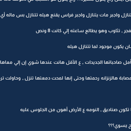
 واجبر مات يتنازل واجبر فراس يقنع هيله تتنازل بس ماله أي يد 
تثاوب وهو يطالع ساعته إلي كانت 8 ونص
 يكون موجود لما تتنازل هيله
وتتأمل صاحباتها الجديدات , ع الأقل هانت عندها شوي إن إلي معا
عصابة هالزنزانه رحمتها وحتى إنها لمحت دمعتها تنزل , وحاولت ت
 تكون صناديق , النومه ع الأرض أهون من الجلوس عليه
اح يسوي؟؟؟