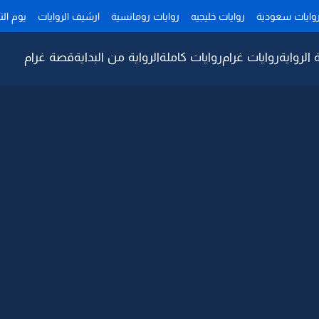
وايات سعودية
روايات خليجيه
روايات رومانسية
ارشيف الروايات
يوم ال
 الرواية
روايات غرام
روايات كاملة
الرواية من البداية
قصة غرام