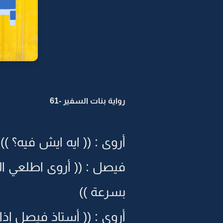
رواية بنات السفير -61
أروى : (( ايه ايش فيه؟ ))
فيصل : (( أروى اطلعي ا
بسرعة ))
أروى : (( أستاذ فيصل إذا