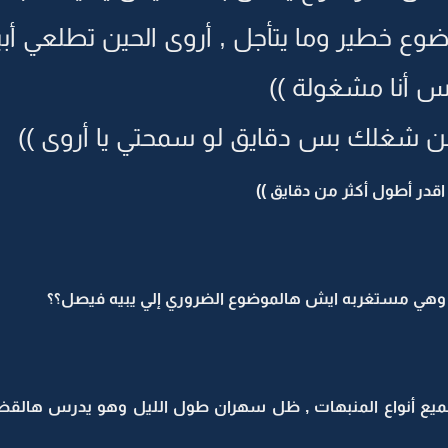
موضوع خطير وما يتأجل , أروى الحين تطلعي أ
س أنا مشغولة ))
من شغلك بس دقايق لو سمحتي يا أروى ))
قدر أطول أكثر من دقايق ))
هي مستغربه ايش هالموضوع الضروري إلي يبيه فيصل؟؟
جميع أنواع المنبهات , ظل سهران طول الليل وهو يدرس هالقض