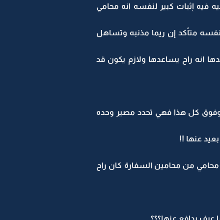
ه فيه إثبات كبير لنفسه انه محامي
ة نفسه متأكد إن ريما مذنبه وتساهل
دها انه راح يساعدها ولازم يكون قد
فوق كل هذا فهي تحدد مصير وحده
عيد عنها !!
ا محامي من محامين السفارة كان راح
 عرف يدافع عنها؟؟؟