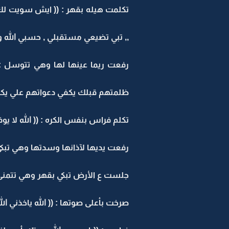
تكلمت هيله بقهر : (( ايش سويت لك ي
,, تبي تضيعي مستقبلي , حسبي الله و
رفعت ريما عينها لها وهي تتوسل : (
ظلمتهم قبلك يكفي دعواتهم علي يكفي ,
تكلم فراس بنفس الكره : (( الله لا ي
رفعت يديها لآذانها وسدتها وهي تبك
جلست ع الأرض تبكي بقهر وهي تتمنى إ
صرخت بأعلى صوتها : (( الله ياخذني الله