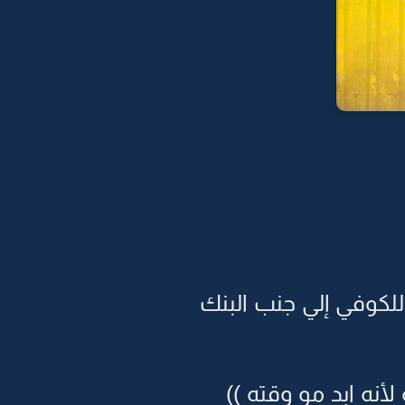
لكوفي إلي جنب البنك
أنه ابد مو وقته ))