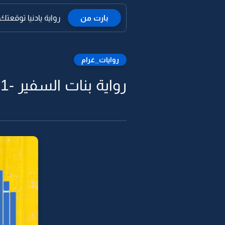
بارت من
رواية يادنيا توقعتك تكره
روايات_غرام
رواية بنات السفير -61