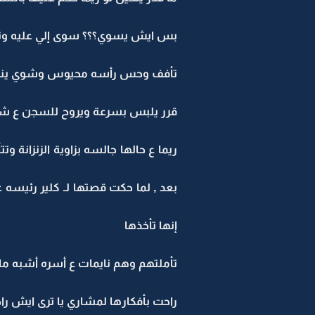
بس ايش يسوي؟؟؟ سوى إلي عليه وتنازل
تأفف وحس رأسه محيوس وشوي ينفجر , 
قرر يلبس بسرعة ويروح للسجن ع شان
ريما ع حالها جالسه بزاوية الزنزانة 
بعد , لما حكت قصتها لـ كلير رئيسه 
إنها تأخذها
تأملتهم وهم نايمات ع أسره أشبه ما
راحت بأفكارها لمشاري يا ترى ايش ر