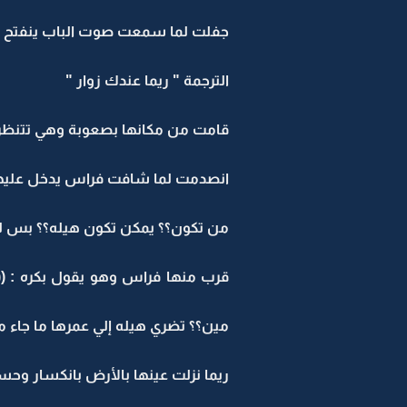
جفلت لما سمعت صوت الباب ينفتح والعسكري يطل من
الترجمة " ريما عندك زوار "
قامت من مكانها بصعوبة وهي تتنظر ها
انصدمت لما شافت فراس يدخل عليها و
من تكون؟؟ يمكن تكون هيله؟؟ بس ل
قرب منها فراس وهو يقول بكره : ((
مين؟؟ تضري هيله إلي عمرها ما جاء م
ريما نزلت عينها بالأرض بانكسار 