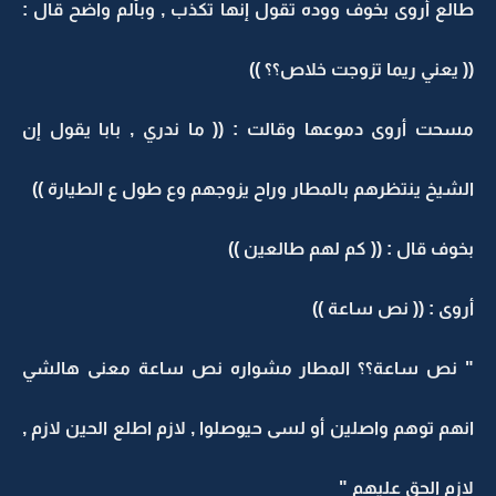
طالع أروى بخوف ووده تقول إنها تكذب , وبألم واضح قال :
(( يعني ريما تزوجت خلاص؟؟ ))
مسحت أروى دموعها وقالت : (( ما ندري , بابا يقول إن
الشيخ ينتظرهم بالمطار وراح يزوجهم وع طول ع الطيارة ))
بخوف قال : (( كم لهم طالعين ))
أروى : (( نص ساعة ))
" نص ساعة؟؟ المطار مشواره نص ساعة معنى هالشي
انهم توهم واصلين أو لسى حيوصلوا , لازم اطلع الحين لازم ,
لازم الحق عليهم "