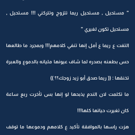
" مستحيل , مستحيل ريما تتزوج وتتركني !!! مستحيل ,
مستحيل تكون لغيري "
التفت ع ريما ع أمل إنها تنفي كلامهم!!! وبمجرد ما طالعها
حس بطعنه بصدره لما شاف عيونها مليانه بالدموع والعبرة
تخنقها : (( ريما صدق أبو زيد زوجك؟؟ ))
ما تكلمت لان الندم يذبحها لو إنها بس تأخرت ربع ساعة
كان تغيرت حياتها كلها!!!
هزت راسها بالموافقة تأكيد ع كلامهم ودموعها ما توقف