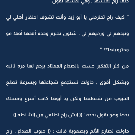
كيف راح يعيشها , وفي نفسها تقول
" كيف راح تحترمني يا أبو زيد وأنت تشوف احتقار أهلي لي
ونبذهم لي ورميهم لي , شلون تحترم وحده أهلها أصلا مو
محترمينها؟؟ "
من كثر التفكير حست بالصداع المعتاد يرجع لها مره ثانيه
وبشكل أقوى , حاولت تستجمع شجاعتها وبسرعة تطلع
الحبوب من شنطتها ولكن يد أبوها كانت أسرع ومسك
يدها وهو يقول بحده : (( ايش راح تطلعي من الشنطه ))
حاولت تصارع الألم وبصعوبة قالت : (( حبوب الصداع , راح