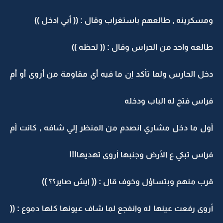
ومسكرينه , طالعهم باستغراب وقال : (( أبي ادخل ))
طالعه واحد من الحراس وقال : (( لحظه ))
دخل الحارس ولما تأكد إن ما فيه أي مقاومة من أروى أو أم
فراس فتح له الباب ودخله
أول ما دخل مشاري انصدم من المنظر إلي شافه , كانت أم
فراس تبكي ع الأرض وجنبها أروى تهديها!!!
قرب منهم وبتساؤل وخوف قال : (( ايش صاير؟؟ ))
أروى رفعت عينها له وانفجع لما شاف عيونها كلها دموع : ((