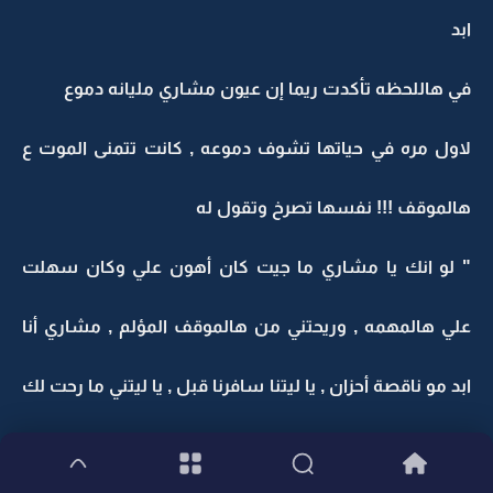
ابد
في هاللحظه تأكدت ريما إن عيون مشاري مليانه دموع
لاول مره في حياتها تشوف دموعه , كانت تتمنى الموت ع
هالموقف !!! نفسها تصرخ وتقول له
" لو انك يا مشاري ما جيت كان أهون علي وكان سهلت
علي هالمهمه , وريحتني من هالموقف المؤلم , مشاري أنا
ابد مو ناقصة أحزان , يا ليتنا سافرنا قبل , يا ليتني ما رحت لك
أصلا , يا ليتك ما رفضتني , يا ليتك ما رجعت تدور علي !!!"