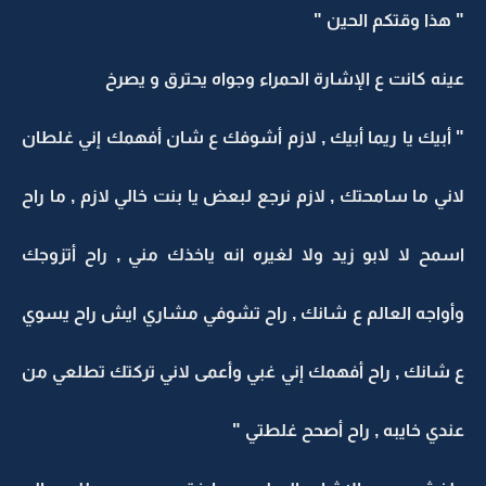
" هذا وقتكم الحين "
عينه كانت ع الإشارة الحمراء وجواه يحترق و يصرخ
" أبيك يا ريما أبيك , لازم أشوفك ع شان أفهمك إني غلطان
لاني ما سامحتك , لازم نرجع لبعض يا بنت خالي لازم , ما راح
اسمح لا لابو زيد ولا لغيره انه ياخذك مني , راح أتزوجك
وأواجه العالم ع شانك , راح تشوفي مشاري ايش راح يسوي
ع شانك , راح أفهمك إني غبي وأعمى لاني تركتك تطلعي من
عندي خايبه , راح أصحح غلطتي "