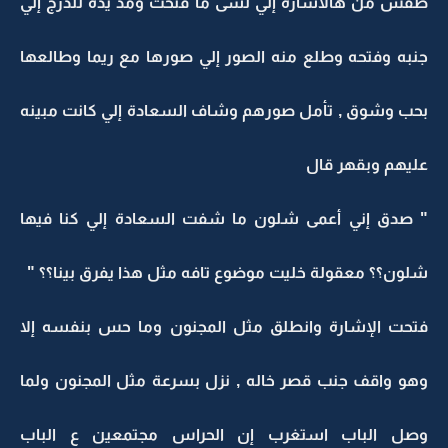
طفش من هالاشاره إلي لسى ما فتحت ومد يده للدرج إلي
جنبه وفتحه وطلع منه الصور إلي صورها مع ريما وطالعها
بحب وشوق , تأمل صورهم وشاف السعادة إلي كانت مبينه
عليهم وبقهر قال
" صدق إني أعمى شلون ما شفت السعادة إلي كنا فيها
شلون؟؟ معقولة خليت موضوع تافه مثل هذا يفرق بينا؟؟ "
فتحت الإشارة وانطلق مثل المجنون وما حس بنفسه إلا
وهو واقف جنب قصر خاله , نزل بسرعة مثل المجنون ولما
وصل الباب استغرب إن الحراس مجتمعين ع الباب