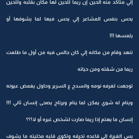
إلي متأكد منه الحين إن ريما للحين لها مكان بقلبه وللحين
يحس بنفس المشاعر إلي يحس فيها لما يشوفها أو
يلمسها !!!
تنهد وقام من مكانه إلي كان جالس فيه من أول ما طلعت
ريما من شقته ومن حياته
توجهت لغرفه نومه وانسدح ع السرير وحاول يغمض عيونه
وينام له شوي يمكن لما ينام ويرتاح يصحى إنسان ثاني !!!
إنسان ما يهتم إذا ريما صارت لشخص غيره أو لا؟؟؟
بس الغيرة إلي قاعده تحرقه وتكوي قلبه مخليته ما يشوف