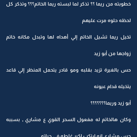
خطوبته من ريما ؟؟ تذكر لما لبسته ريما الخاتم؟؟؟ وتذكر كل
لحظه حلوه مرت عليهم
تخيل ريما تشيل الخاتم إلي أهداه لها وتبدل مكانه خاتم
زواجها من أبو زيد
حس بالغيرة تزيد بقلبه ومو قادر يتحمل المنظر إلي قاعد
يتخيله قدام عيونه
أبو زيد وريما؟؟؟؟؟؟؟
وكان هالخاتم له مفعول السحر القوي ع مشاري , بسببه
حس مشاري انه ارتكب اكبر غلطه في حياته