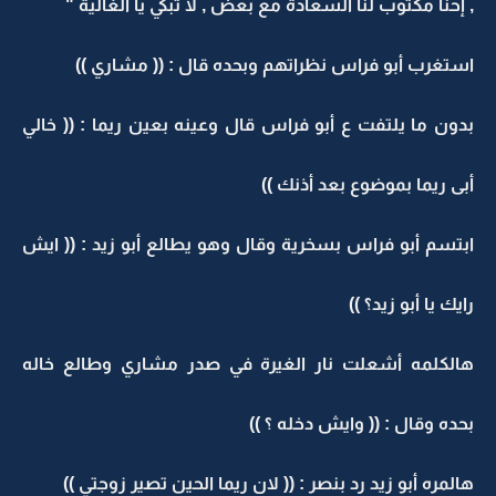
, إحنا مكتوب لنا السعادة مع بعض , لا تبكي يا الغالية "
استغرب أبو فراس نظراتهم وبحده قال : (( مشاري ))
بدون ما يلتفت ع أبو فراس قال وعينه بعين ريما : (( خالي
أبى ريما بموضوع بعد أذنك ))
ابتسم أبو فراس بسخرية وقال وهو يطالع أبو زيد : (( ايش
رايك يا أبو زيد؟ ))
هالكلمه أشعلت نار الغيرة في صدر مشاري وطالع خاله
بحده وقال : (( وايش دخله ؟ ))
هالمره أبو زيد رد بنصر : (( لان ريما الحين تصير زوجتي ))