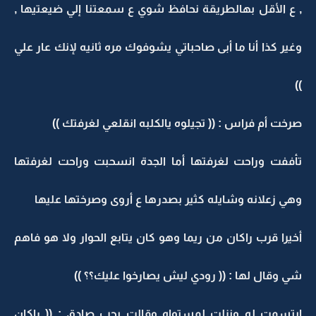
, ع الأقل بهالطريقة نحافظ شوي ع سمعتنا إلي ضيعتيها ,
وغير كذا أنا ما أبى صاحباتي يشوفوك مره ثانيه لإنك عار علي
))
صرخت أم فراس : (( تجيلوه يالكلبه انقلعي لغرفتك ))
تأففت وراحت لغرفتها أما الجدة انسحبت وراحت لغرفتها
وهي زعلانه وشايله كثير بصدرها ع أروى وصرختها عليها
أخيرا قرب راكان من ريما وهو كان يتابع الحوار ولا هو فاهم
شي وقال لها : (( رودي ليش يصارخوا عليك؟؟ ))
ابتسمت له ونزلت لمستواه وقالت بحب صادق : (( راكان