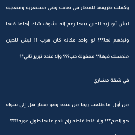
وكملت طريقها للمطار في صمت وهي مستغربه ومتعجبة
ليش أبو زيد للحين يبيها رغم انه يشوف شك أهلها فيها
ونبذهم لها؟؟؟ لو واحد مكانه كان هرب !! ليش للحين
متمسك فيها؟؟ معقولة حب؟؟؟ وإلا عنده تبرير ثاني؟؟
في شقة مشاري
من أول ما طلعت ريما من عنده وهو محتار هل إلي سواه
هو الصح؟؟؟ وإلا غلط غلطه راح يندم عليها طول عمره؟؟؟؟