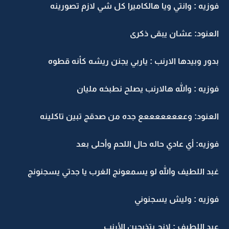
فوزيه : وانتي ويا هالكاميرا كل شي لازم تصورينه
العنود: عشان يبقى ذكرى
بدور وبيدها الارنب : ياربي يجنن ريشه كأنه قطوه
فوزيه : والله هالارنب يصلح نطبخه مليان
العنود: وععععععععع جده من صدقج تبين تاكلينه
فوزيه: أي عادي حاله حال اللحم وأحلى بعد
غبد اللطيف والله لو يسمعونج الغرب يا جدتي يسجنونج
فوزيه : وليش يسجنوني
عبد اللطيف : لانج بتذبجين الأرنب