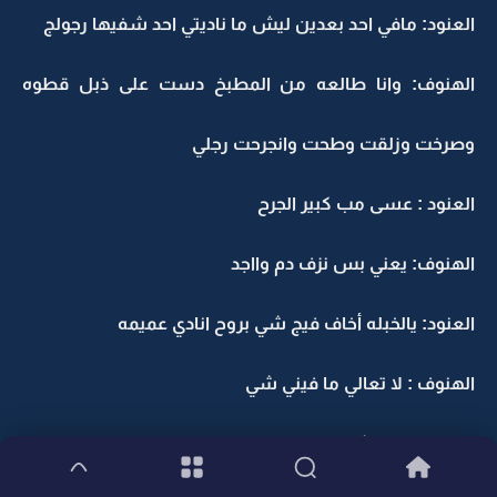
العنود: مافي احد بعدين ليش ما ناديتي احد شفيها رجولج
الهنوف: وانا طالعه من المطبخ دست على ذبل قطوه
وصرخت وزلقت وطحت وانجرحت رجلي
العنود : عسى مب كبير الجرح
الهنوف: يعني بس نزف دم وااجد
العنود: يالخبله أخاف فيج شي بروح انادي عميمه
الهنوف : لا تعالي ما فيني شي
العنود: وانتي شدراج