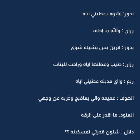
بدور: اشوف عطيني اياه
رزان : والله ما اخاف
بدور : انزين بس بشيله شوي
رزان: طيب وعطتها اياه وراحت للبنات
ريم : وااي فديته عطيني اياه
الهوف : عميمه والي يعافيج وخريه عن وجهي
العنود: ما اقدر على الرقه
دلال : شلون قدرتي تمسكينه ؟؟