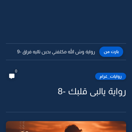
بارت من
رواية وش الله مكلفني بحبن تاليه فراق -8
0
روايات_غرام
رواية يالبى قلبك -8