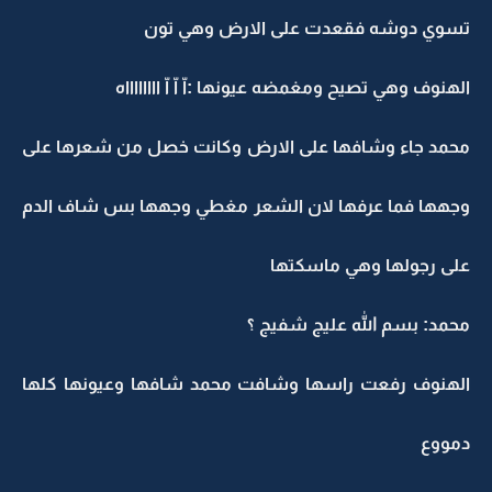
تسوي دوشه فقعدت على الارض وهي تون
الهنوف وهي تصيح ومغمضه عيونها :اّ اّ اّ ااااااااه
محمد جاء وشافها على الارض وكانت خصل من شعرها على
وجهها فما عرفها لان الشعر مغطي وجهها بس شاف الدم
على رجولها وهي ماسكتها
محمد: بسم الله عليج شفيج ؟
الهنوف رفعت راسها وشافت محمد شافها وعيونها كلها
دمووع