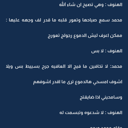
الهنوف : وهي تصيح ان شاء الله
محمد سمع صياحها وتعور قلبه ما قدر لف وجهه عليها :
ممكن اعرف ليش الدموع رجولج تعورج
الهنوف : لا بس
محمد: لا تخافين ما فيج الا العافيه جرح بسييط بس ويلا
اشوف امسحي هالدموع ترى ما اقدر اشوفهم
وسامحيني اذا ضايقتج
الهنوف : لا شدعوه وتبسمت له
وقام محمد ورجع