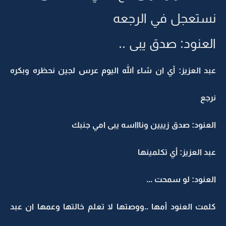
نستعجل في الرجعه
العنود: صدق يبى ..
عبد العزيز: أي ان شاء الله اليوم عرس لجين نحظره وبكره
نرجع
العنود: صدق زييين وناااسه يبى امي جنبك
عبد العزيز: أي تكلمينها
العنود: لو سمحت ...
كلمت العنود أمها ..ووصتها لا تعلم خالتها وعمها ان عبد