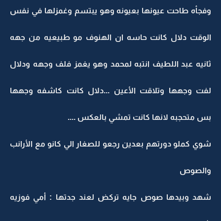
وفجأه طاحت عيونها بعيونه وهو يبتسم وغمزلها في نفس
الوقت دلال كانت حاسه ان الهنوف مو طبيعيه من جهه
ثانيه عبد اللطيف انتبه لمحمد وهو يغمز فلف وجهه ودلال
لفت وجهها وتلاقت الأعين ...دلال كانت كاشفه وجهها
بس متحجبه لانها كانت تمشي بالعكس ....
شوي كملو دورتهم بعدين رجعو للصغار الي كانو مع الأرانب
والصوص
شهد وبيدها صوص جايه تركض لعند جدتها : أمي فوزيه