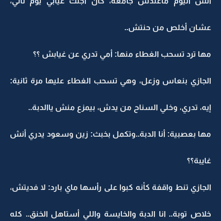
أنش اليوم ماعندش جامعة، كان أجلت غيابي يوم ثاني،
عشان أخلص من حنتش..
مها ترد تسحب الغطاء منها: أمي تدري عن غيابش ؟؟
الجازي بنعاس وزعل، وهي تسحب الغطاء عليها مرة ثانية:
إيه، تدري، وخلي السناح من يدش، بيمزع منش ياالدبة..
مها بعصبية: أنا الدبة..وتكمل بخبث: زين وسعود يدري أنش
غايبة؟؟
الجازي تنط واقفة كأنه كبوا على رأسها ماي بارد: لا فديتش،
خلاص توبة.. انا الدبة والخايسة واللي أستاهل الخنق.. كله