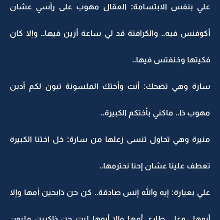
علي بنفس الابتسامة: العقال مهوب على رأسي عشان
أكوفنس فيه.. والكرافتة قد لي ساعة أزين فيها.. وإلا كان
فكيتها وخنفتس فيها..
سارة وهي تضحك: أنت وأختك الملسونة تبون لكم أدبن
مهوب ذا.. ماكني بأختكم الكبيرة..
منيرة وهي تحاول تنسى زعلها من سارة: خل اختنا الكبيرة
تعطف علينا عشان إحنا نحترمها..
علي بعيارة: إيه والله إنس صادقة.. كن حن ذابحين أمها وإلا
أبوها.. وعلى طاري أمها وإلا أبوها ليت حن ذاكرين مليون