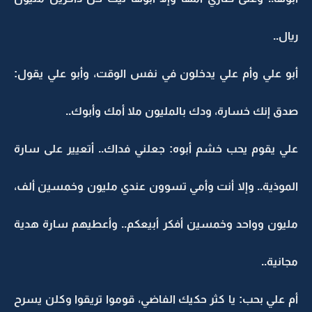
ريال..
أبو علي وأم علي يدخلون في نفس الوقت، وأبو علي يقول:
صدق إنك خسارة، ودك بالمليون ملا أمك وأبوك..
علي يقوم يحب خشم أبوه: جعلني فداك.. أتعيير على سارة
الموذية.. وإلا أنت وأمي تسوون عندي مليون وخمسين ألف،
مليون وواحد وخمسين أفكر أبيعكم.. وأعطيهم سارة هدية
مجانية..
أم علي بحب: يا كثر حكيك الفاضي، قوموا تريقوا وكلن يسرح