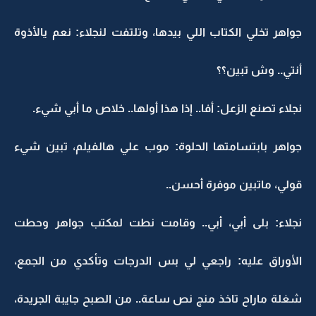
جواهر تخلي الكتاب اللي بيدها، وتلتفت لنجلاء: نعم يالأذوة
أنتي.. وش تبين؟؟
نجلاء تصنع الزعل: أفا.. إذا هذا أولها.. خلاص ما أبي شيء.
جواهر بابتسامتها الحلوة: موب علي هالفيلم، تبين شيء
قولي، ماتبين موفرة أحسن..
نجلاء: بلى أبي، أبي.. وقامت نطت لمكتب جواهر وحطت
الأوراق عليه: راجعي لي بس الدرجات وتأكدي من الجمع،
شغلة ماراح تاخذ منج نص ساعة.. من الصبح جايبة الجريدة،