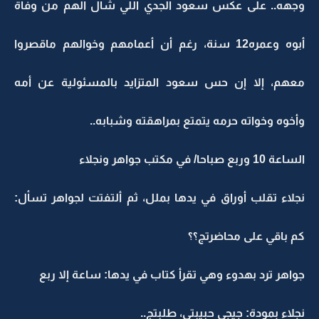
وجهه.. على عكس سعود الجدي اللي شال الهم من وفاة
أبوه وعمره12 سنة، رغم أن أعمامهم وخوالهم ماقصروا
معهم، إلا إن حس سعود المتزايد بالمسئولية عن أمه
وأخوه وخواته حرمه يتمتع بمراهقته وشبابه..
الساعة 10 وربع صباحا/ في مكتب جواهر ونجلاء
نجلاء تقلب أوراق في يدها بملل، ثم ألتفتت لجواهر تسأل:
كم باقي على محاضرتج؟؟
جواهر ترد بهدوء وهي تقرأ كتاب في يدها: ساعة إلا ربع
نجلاء بمودة: جيجي حبيبتي، طلبتج..