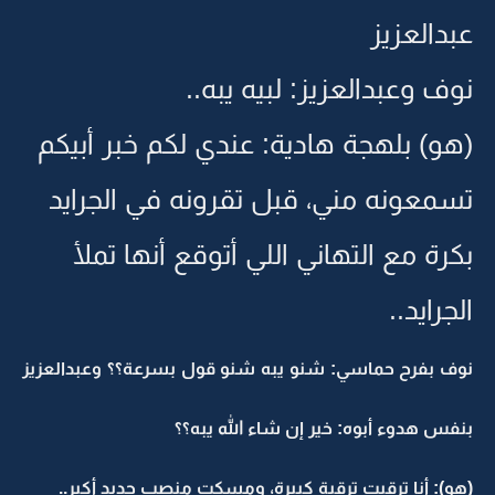
عبدالعزيز
نوف وعبدالعزيز: لبيه يبه..
(هو) بلهجة هادية: عندي لكم خبر أبيكم
تسمعونه مني، قبل تقرونه في الجرايد
بكرة مع التهاني اللي أتوقع أنها تملأ
الجرايد..
نوف بفرح حماسي: شنو يبه شنو قول بسرعة؟؟ وعبدالعزيز
بنفس هدوء أبوه: خير إن شاء الله يبه؟؟
(هو): أنا ترقيت ترقية كبيرة، ومسكت منصب جديد أكبر..