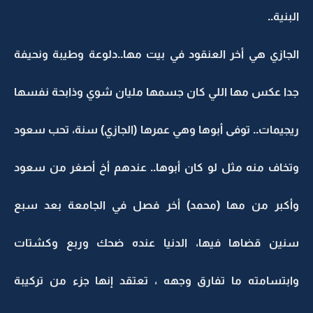
البنية..
الجازي هي أخر العنقود في بيت مها..دلوعة وطيبة ونحيفة
جدا عكس مها اللي كان جسمها مليان شوي وذابحة نفسها
ريجيمات.. توفى أبوها وهي عمرها (الجازي) سنة، تحب سعود
وتخاف منه مثل لو كان أبوها.. عندهم أخ أصغر من سعود
وأكبر من مها (محمد) أخر فصل في الجامعة بعد سبع
سنين قضاها فيها، الدنيا عنده ضحك وربع وكشتات
وابتسامته ما تفارق وجهه ، تعتقد إنها جزء من تركيبة