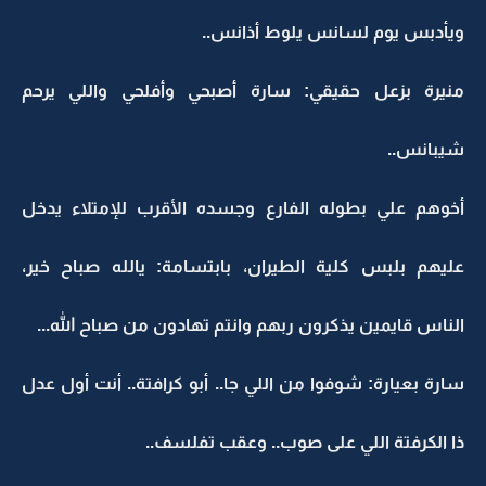
ويأدبس يوم لسانس يلوط أذانس..
منيرة بزعل حقيقي: سارة أصبحي وأفلحي واللي يرحم
شيبانس..
أخوهم علي بطوله الفارع وجسده الأقرب للإمتلاء يدخل
عليهم بلبس كلية الطيران، بابتسامة: يالله صباح خير،
الناس قايمين يذكرون ربهم وانتم تهادون من صباح الله...
سارة بعيارة: شوفوا من اللي جا.. أبو كرافتة.. أنت أول عدل
ذا الكرفتة اللي على صوب.. وعقب تفلسف..