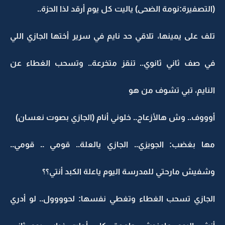
(التصفيرة:نومة الضحى) ياليت كل يوم أرقد لذا الحزة..
تلف على يمينها، تلاقي حد نايم في سرير أختها الجازي اللي
في صف ثاني ثانوي.. تنقز متخرعة.. وتسحب الغطاء عن
النايم، تبي تشوف من هو
أوووف.. وش هالأزعاج.. خلوني أنام (الجازي بصوت نعسان)
مها بغضب: الجويزي.. الجازي يالعلة.. قومي .. قومي..
وشفيش مارحتي للمدرسة اليوم ياعلة الكبد أنتي؟؟
الجازي تسحب الغطاء وتغطي نفسها: لحوووول.. لو أدري