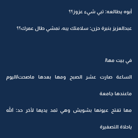
أبوه يطالعه: تبي شيء عزوز؟؟
عبدالعزيز بنبرة حزن: سلامتك يبه، نمشي طال عمرك؟؟
في بيت مها/
الساعة صارت عشر الصبح ومها بعدها ماصحت/اليوم
ماعندها جامعة
مها تفتح عيونها بشويش وهي تمد يديها لأخر حد: الله
ياحلاة التصفيرة