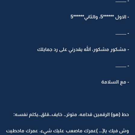
- .........
- الاول ******5، والثاني******5
- .........
- مشكور مشكور، الله يقدرني على رد جمايلك
- .........
- مع السلامة
حط (هو) الرقمين قدامه، متوتر.. خايف..قلق..يكلم نفسه:
وش فيك يا(... )عمرك ماصعب عليك شيء، عمرك ماحطيت