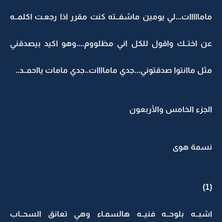
مامااااات...لي يومين ماشفــته كنت مقرر اذا رجعـت اكلمــه
عن اختــك واقول للكل اني مظلووم....وهو اكيد بيصدقني
مثل ماانتوا صدقتوني...جدي ماماااات..جدي مامات يااحمــد..
الجزء الخامس والأربعون
نسمة هوى
(1)
اشبــه بلوحــه فنيــه هالسمـاء وهي تعانق السحــاب