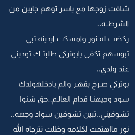
شافت زوجها مع ياسر توهم جايين من
الشرطــه..
ركضت له نور وامسكت ايدينه تبي
تبوسهم تكفى يابوتركي طلبتــك توديني
عند ولدي..
بوتركي صـرخ بقهـر والم بادخلهولدك
سود وجيهنـا قدام العالـم..حق شنوا
تشوفيني..تبين تشوفين سواد وجهه..
نور مااهتمت لكلامه وظلت تترجاه الله