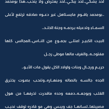
لحد يشكـي..لحد يبكــي..لحد يعتـرض ولا ينحـب..هذا بومحمد
..بومحمد ياقــوم مايستاهل غير دعــوه صادقه ترتفع لأعلى
السمــاء وتدعيله بـرحمــه وجنة الخلــد..
البيـت الكبيــر امتلــى بجمــوع من النــاس..المجالس كلها
مفتوحــه..والغرف مالها موطى رجــل
حريــم ورجــال وبنات واولاد الكل يقول مات الأبــو..
الجده جالسـه بالصاله ومنهــاره..وتنحـب بصـوت يختـرق
القلـب ويوجعــه..دمعه وحده ماقدرت تذرفهــا من هول
مصيبتها..لسانهــا جف ويبـس وهي مو قادره توقف نحيــب