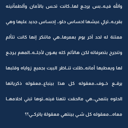
والله فيـه..بس يرجـع لها..كانت تحـس بالأمان وألطمأنينه
بقربـه..تركي عيشها احساس حلو.. إحساس جديد عليها وهي
ممتنة له لحد آخر يوم بعمرها..هي ماتنكر إنها كانت تتألم
وتنجرح بتصرفاته لكن هالألم كله يهـون لأجلــه..المهم يـرجـع
لها ويعطيها أمانه..ظلت تنــاظر البيت بجميع زواياه وقلبها
يرقــع خــوف..معقوله كل هذا بينباع..معقوله ذكرياتها
الحلوه بتنمحي..هي مالحقت تتهنا فينه..توها تبني احلامهــا
معاه...معقوله كل شـي بينتهي معقولة ياتركــي؟؟