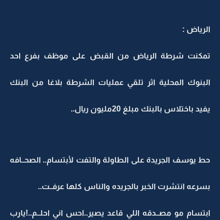
الرياض :
تمكنت شرطة الرياض من القبض على موظف بفرع احد
البنوك المحلية اثر تلقي عمليات الشرطة بلاغا من البنك
يفيد باختلاس بالبنك مبلغ 20مليون ريال..
حط يوسف الجريدة على الطاولة والتفت لأبتسام.. الصحــافه
بسرعه انتشرت الخبر بالجريده والناس كلها عرفــت..
ابتسام مو مصــدقه اللي قاعد يصير..احس اني احلــم..!يارب