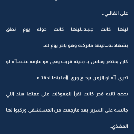
على الغالــي..
ليتها كانت جنبـه..ليتها كانت حوله يوم نطق
بشهادتـه...ليتها ماتركته وهو بآخر يوم له..
كان يحتضر وحاس بـ منيته قربت وهي مو عارفه عنــه..آآه لو
تدري..آآه لو الزمن يرجــع ورى..آآه ليتها لحقتــه..
بجهه ثانيه فجر كانت تقرأ المعوذات على عمتها هند اللي
جالسه على السرير بعد مارجعت من المستشفى وركبوا لها
المغـذي..