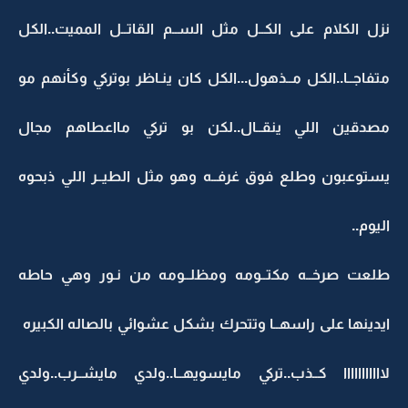
نزل الكلام على الكــل مثل الســم القاتــل المميت..الكل
متفاجــا..الكل مــذهول...الكل كان ينـاظر بوتركي وكأنهم مو
مصدقين اللي ينقــال..لكن بو تركي مااعطاهم مجال
يستوعبون وطلع فوق غرفــه وهو مثل الطيــر اللي ذبحوه
اليوم..
طلعت صرخــه مكتــومه ومظلــومه من نـور وهي حاطه
ايدينها على راسهــا وتتحرك بشكل عشوائي بالصاله الكبيره
لااااااااااا كــذب..تركي مايسويهــا..ولدي مايشــرب..ولدي