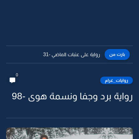
بارت من
رواية على عتبات الماضي -30
0
روايات_غرام
رواية برد وجفا ونسمة هوى -98