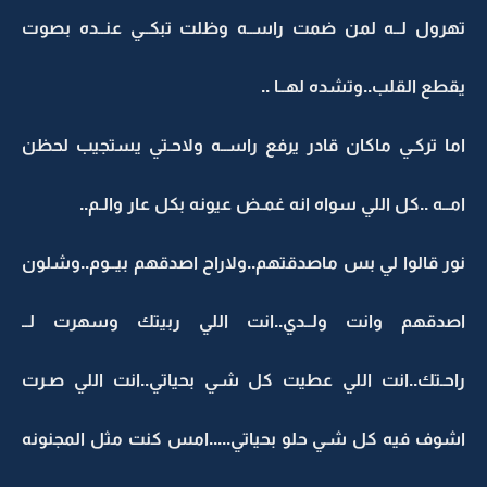
تهرول لــه لمن ضمت راســه وظلت تبكــي عنــده بصوت
يقطع القلب..وتشده لهــا ..
اما تركـي ماكان قادر يرفع راســه ولاحـتي يستجيب لحظن
امــه ..كل اللي سواه انه غمـض عيونه بكل عار والـم..
نور قالوا لي بس ماصدقتهم..ولاراح اصدقهم بيــوم..وشلون
اصدقهم وانت ولــدي..انت اللي ربيتك وسهرت لــ
راحـتك..انت اللي عطيت كل شـي بحياتي..انت اللي صـرت
اشوف فيه كل شـي حلو بحياتي.....امس كنت مثل المجنونه