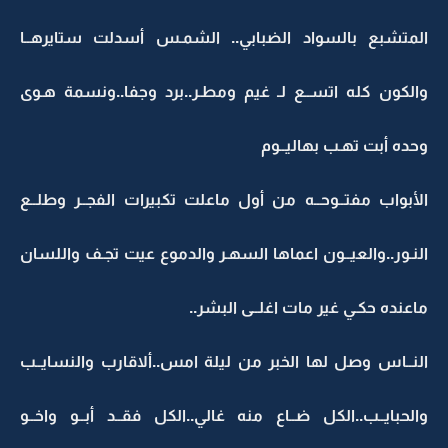
المتشبع بالسواد الضبابي.. الشمـس أسدلت ستايرهــا
والكون كله اتســع لـ غيم ومطـر..برد وجفا..ونسمة هـوى
وحده أبت تهـب بهاليــوم
الأبواب مفتــوحــه من أول ماعلت تكبيرات الفجــر وطلــع
النـور..والعيــون اعماها السهـر والدموع عيت تجـف واللسان
ماعنده حكـي غير مات اغلــى البشر..
النــاس وصل لها الخبر من ليلة امس..ألاقارب والنسايــب
والحبايــب..الكل ضــاع منه غالي..الكل فقــد أبــو واخــو