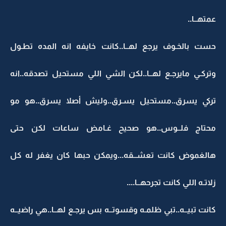
عمتهــا..
حست بالخـوف يرجع لهــا..كانت خايفه انه المده تطـول
وتركـي مايرجـع لهــا..لكن الشي اللي مستحيل تصدقه..انه
تركي يسرق..مستحيل يسـرق..وليش أصلا يسرق..هو مو
محتاج فلــوس..هو صحيح غـامض ساعات لكن حتى
هالغموض كانت تعشــقه...ويمكن حبها كان يغفر له كل
زلاتـه اللي كانت تجرحهــا....
كانت تبيــه..تبي ظلمـه وقسوتــه بس يرجـع لهــا..هي راضيــه