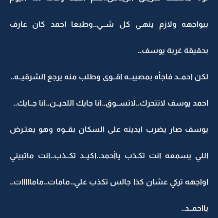
بيواجهه ولازم ينهـي كل شــي..وطبعا احمد كان عارف
بحقيقة غربة يوسف..
لكن احمــد فاجأه بمصيبــه اقــوى وطلب منه يرجع الشرقيــه..
احمد يوسف لاتتحرك..لاتســوق..انا جايك اللحيــن..انا جــايك..
يوسف صار يضرب ايدينه على السكان بقــوه وهو يعتـرض
اللي يسمعه انت تكـذب ياأحمد..اكيــد تكــذب..انت ماتبيني
اواجهه تركي عشان كذا جالس تكذب علي..مامات..مامااااات..
يااحمــد..