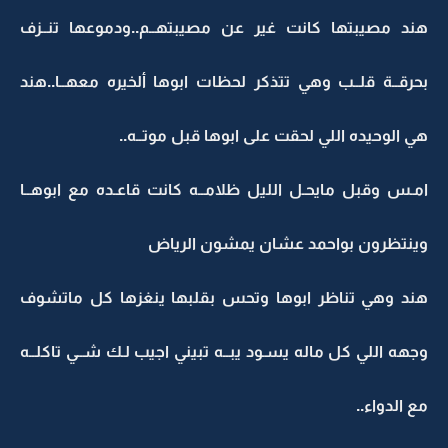
هند مصيبتها كانت غير عن مصيبتهــم..ودموعها تنــزف
بحرقــة قلــب وهي تتذكر لحظات ابوها ألخيره معهــا..هند
هي الوحيده اللي لحقت على ابوها قبل موتــه..
امـس وقبل مايحـل الليل ظلامــه كانت قاعـده مع ابوهــا
وينتظرون بواحمد عشان يمشون الرياض
هند وهي تناظر ابوها وتحس بقلبها ينغزها كل ماتشوف
وجهه اللي كل ماله يسـود يبــه تبيني اجيب لـك شــي تاكلــه
مع الدواء..