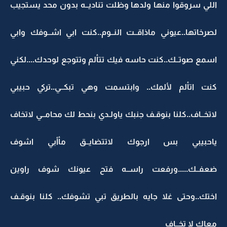
اللي سروقوا منها ولدها وظلت تناديــه بدون محد يستجيب
لصرخاتها..عيوني ماذاقــت النــوم..كنت ابي اشــوفك وابي
اسمع صوتــك..كنت حاسه فيك تتألم وتتوجع لوحدك....لكني
كنت اتألم لألمك.. وابتسمت وهي تبكــي..تركي حبيبي
لاتخــاف..كلنا بنوقـف جنبك ياولـدي بنحط لك محامــي لاتخاف
ياحبيبي بس ارجوك لاتتضايــق مأأبي اشوف
ضعفــك.....ورفعت راســه فتح عيونك شوف راوين
اختك..وحتى غلا جايه بالطريق تبي تشوفك.. كلنا بنوقـف
معاك لا تخــاف