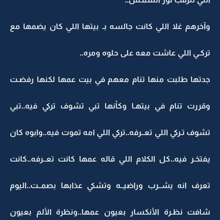
وآخرهم غلا اللي كانت جالسه بـ بيتها اللي كان يضمها مع
تركـي اللي عاشت معه على حلوه ومره..
جدتها طلبت منها تنام معهم في بيت عمها لكنها رفضـت
وقررت تنام في بيتهـا وكأنها تبي تشوف تركي فيه..تبي
تشوف تـركي اللي تعــرفه..تركي اللي امه تموت فيه..وابوه كان
يفتخـر فيه..كل الكلام اللي قاله عمها كانت تعــرفه..كانت
تعرف انه يشــرب وراضيــه وتشكي عذابها بصمــت..اليوم
شافت نظـرة الأنكسار بعيون عمها..ونظرة الألم بعيون