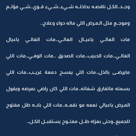
وجــد..الكـل ناقصـه بداخلــه شــيء..شــيء قــوي..شــي مؤلــم
وموجــع مثل الـمـرض اللي ماله دواء وعلاج..
مات العالــي ياعيــال العالــي..مات الغالــي ياعيال
الغالــي..مات الحبيب..مات الصديق ..مات الوفــي..مات اللي
مايرضــى بالذل..مات اللي يمسح دمعة غريــب..مات اللي
بسمته ماتفارق شفاته..مات اللي كان راضي بمرضه ويقول
المـرض ياعيالي نعمه مو نقمــه..مات اللي بابــه ظل مفتوح
للجميع..وحتى بعزاه ظــل مفتــوح يستقبــل الكـل..