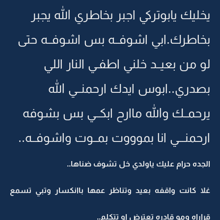
يخليك يابوتركي اجبر بخاطري الله يجبر
بخاطرك.ابي اشوفــه بس اشوفــه حتى
لو من بعيــد خلني اطفـي النار اللي
بصدري..ابوس ايدك ارحمنــي الله
يرحمــك والله ماارح ابكــي بس بشوفه
ارحمنـــي انا بموووت بمــوت واشوفــه..
الجده حرام عليك ياولدي خل تشوف ضناها..
غلا كانت واقفه بعيد وتناظر عمها باانكسار وتبي تسمع
قراراه ومو قادره تعترض او تتكلم..