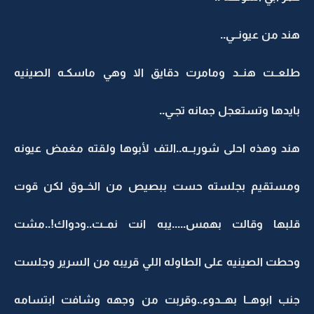
هند من عيونــي..
طلعــت هنــد ومامرت دقايق الا وهي ماسكـه الصينيه
بايدها وتستعجل جمانه تجـي..
هند وهذه احلى شوربــه..التف لأبوها ولقته مغمض عيونه
ومستقيم بجلسته حست ببصيص من الخــوق لكن قوت
قلبها وقالت بهمس.....يبه انت نمــت..ودواك!..مشت
وحطت الصينيه على الطاوله اللي قريبه من السرير وجلست
جنب ابوهــا بهــدوء..وقربت من وجهه وشافت ابتسامه