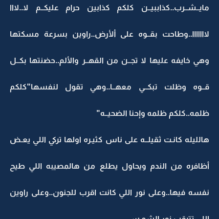
مايــشــرب..كذاببيــن كلكم كذابين حرام عليكــم لا..لااا
لااااااا..وطاحت بقــوه على ألأرض..راوين بسرعة مسكتها
وهي خايفه عليها لا تجــن من القهــر والألم..حضنتها بكــل
قــوه وظلت تبكــي معهــا..وهي تقول لنفسها"كلكم
ظلمه..كلكم ظلمه وإحنا الضحيــه"
هالليله كانـت ثقيلــه على ناس كثيـره اولها تركي اللي يعـض
أظافره من الندم ويحاول يطلع من هالمصيبه اللي طيح
نفسه فيها..وعلى نور اللي كانت اقرب للجنون..وعلى راوين
اللي تترقب نور الشمـس..