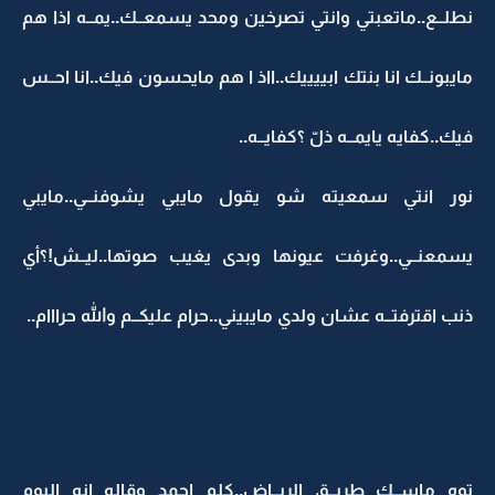
نطلــع..ماتعبتي وانتي تصرخين ومحد يسمعــك..يمــه اذا هم
مايبونــك انا بنتك ابييييك..ااذ ا هم مايحسون فيك..انا احــس
فيك..كفايه يايمــه ذلّ ؟كفايــه..
نور انتي سمعيته شو يقول مايبي يشوفنــي..مايبي
يسمعنــي..وغرفت عيونها وبدى يغيب صوتها..ليــش!؟أي
ذنب اقترفتــه عشان ولدي مايبيني..حرام عليكــم والله حرااام..
توه ماســك طريــق الريــاض..كلم احمد وقاله انه اليوم