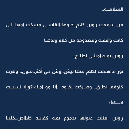
السلامـــه..
من سمعت راوين كلام اخــوها القاســي مسكت امها اللي
كانت واقفــه ومصدومه من كلام ولدهــا
راوين يمــه امشي نطلــع..
نور مااهتمت لكلام بنتها ليش..وش تبي أكثر..قــول.. وهزت
كتوفه..انطــق.. وصــرخت بقــوه ..أنا مو امـك!؟وإلا نسيـــت
امـــك!؟
راوين امتلت عيونها بدموع يمـه كفايــه خلاااص..خلينا