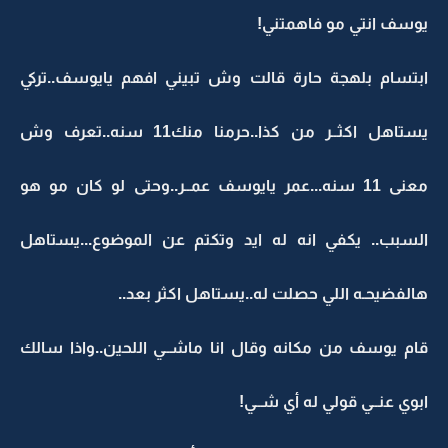
يوسف انتي مو فاهمتني!
ابتسام بلهجة حارة قالت وش تبيني افهم يايوسف..تركي
يستاهل اكثــر من كذا..حرمنا منك11 سنه..تعرف وش
معنى 11 سنه...عمر يايوسف عمــر..وحتى لو كان مو هو
السبب.. يكفي انه له ايد وتكتم عن الموضوع...يستاهل
هالفضيحـه اللي حصلت له..يستاهل اكثر بعد..
قام يوسف من مكانه وقال انا ماشــي اللحين..واذا سالك
ابوي عنــي قولي له أي شــي!