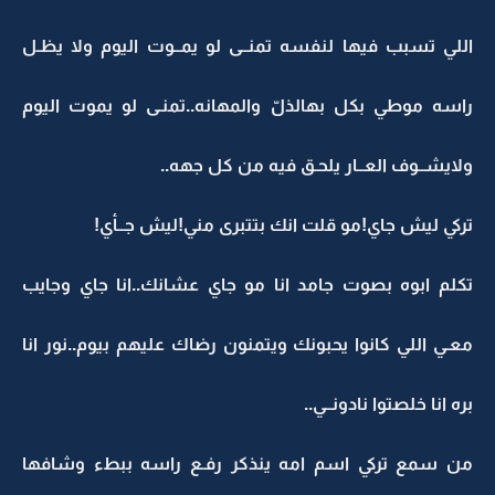
اللي تسبب فيها لنفسه تمنــى لو يمــوت اليوم ولا يظـل
راسه موطي بكل بهالذلّ والمهانه..تمنـى لو يموت اليوم
ولايشــوف العــار يلحـق فيه من كل جهه..
تركي ليش جاي!مو قلت انك بتتبرى مني!ليش جــأي!
تكلم ابوه بصوت جامد انا مو جاي عشانك..انا جاي وجايب
معـي اللي كانوا يحبونك ويتمنون رضاك عليهم بيوم..نور انا
بره انا خلصتوا نادونــي..
من سمع تركي اسم امه ينذكر رفـع راسه ببطء وشافها