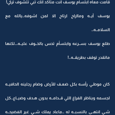
قامت معاه ابتسام يوسف انت متأكد انك تبي تتشوف تركي!
يوسف أيــه ومااراح ارتاح الا لمن اشوفه..يالله مع
السلامــه..
طلع يوسف بســرعه وابتسأم تحس بالخــوف عليــه...لكنها
ماتقدر توقف بطريقــه..!
كان موطـي رأسه بكل ضعـف للأرض وضام رجلينه الحافيــه
لجسمه ويناظر الفراغ اللي قــدامــه بدون هـدف وضيــاع..كل
شـي انتهــى بالنسبــه له ..ماعاد يملك شــي غير الفضيحــه