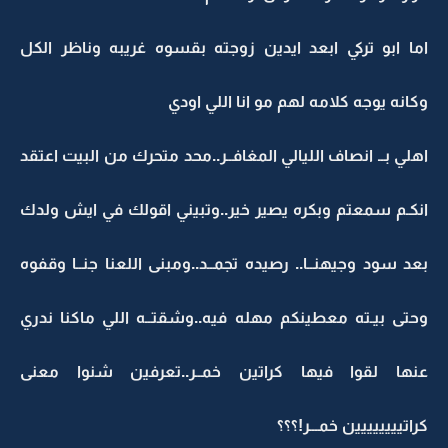
اما ابو تركي ابعد ايدين زوجته بقسوه غريبه وناظر الكل
وكانه يوجه كلامه لهم مو انا اللي اودي
اهلي بــ انصاف الليالي المغافــر..محد متحرك من البيت اعتقد
انكـم سمعتم وبكره يصير خير..وتبيني اقولك في ايش ولدك
بعد سود وجيهنــا.. رصيده تجمــد..ومبنى اللعنا جنــا وقفوه
وحتى بيـته معطينكم مهله فيه..وشقتــه اللي ماكنا ندري
عنها لقوا فيها كراتين خمــر..تعرفين شنوا معنى
كراتيييييييين خمـــر!؟؟؟