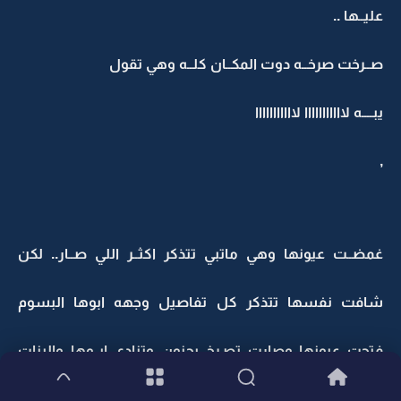
عليــها ..
صــرخت صرخــه دوت المكــان كلــه وهي تقول
يبــــه لااااااااااا لااااااااااا
,
غمضــت عيونها وهي ماتبي تتذكر اكثــر اللي صــار.. لكن
شافت نفسها تتذكر كل تفاصيل وجهه ابوها البسوم
فتحت عيونها وصارت تصـرخ بجنون وتنادي ابــوها والبنات
يحاولون يهدأونها لكن خلاص القلب مااات بعد ابــوها..