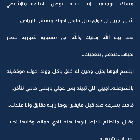
مسك بومحمد ايد بنتــه بوهن لاياهند..مااشتهي
شــي..جيبي لي دواي قبل مايجي اخوك ونمشي الرياض..
هند يبـه الله يخليك والله اني مسويه شوربه خضار
تحبهــا..صدقني بتعجبك..
ابتسم ابوها بحزن ومين له خلق ياكل وولد اخوك موقفينه
بالشرطــه..!جيبي اللي تبينه بس عجلي يابنتــي مانبي نتأخر..
قامت بسرعه هند قبل مايغير ابوها رأيــه دقايق وانا عنـدك..
وقبل ماتطلع ناداها ابوها هند..نادي جمانه وخليها تجيب
عمر ابي اشوفــه ..