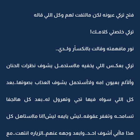
فتح تركي عيونه لكن مالتفت لهم وكل اللي قاله
تركي خلصتي كلامــك!
نور مافهمته وقالت باانكسأر ولــدي..
تركي بعكــس اللي يخفيه مااستحمــل يشوف نظرات الحنان
وألألم بعيون امه ولاأستحمل يشوف العذاب بصوتها..بعد
كل اللي سواه فيها تجي وتهرول له..بعد كل هالجفا
تسامحــه وتغفر عقوقه..ليش يايمه ليش!انا مااستاهل كل
هذا ماأبي أشوف احــد..وابعد وجهه عنهم..الزياره انتهت..مع