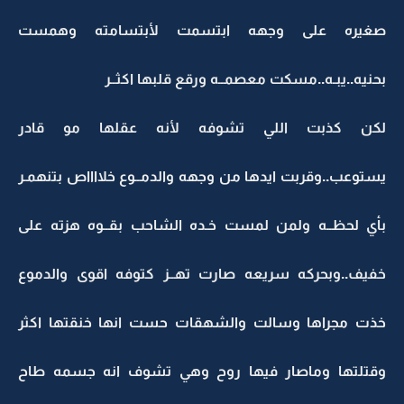
صغيره على وجهه ابتسمت لأبتسامته وهمست
بحنيه..يبـه..مسكت معصمــه ورقع قلبها اكثــر
لكن كذبت اللي تشوفه لأنه عقلها مو قادر
يستوعب..وقربت ايدها من وجهه والدمــوع خلااااص بتنهمـر
بأي لحظــه ولمن لمست خـده الشاحب بقــوه هزته على
خفيف..وبحركه سريعه صارت تهــز كتوفه اقوى والدموع
خذت مجراها وسالت والشهقات حست انها خنقتها اكثر
وقتلتها وماصار فيها روح وهي تشوف انه جسمه طاح