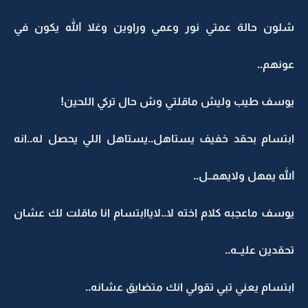
شلون حالة عمتي نور وعمي وراوين وغلا الله يكون في
عونهم..
يوسف طيب وليش ماقلتي وش حال تركي اللحين!
ابتسام بحقد خفيف يستاهل..يستاهل اللي يحصل له..انه
الله يمهل ولايهمــل..
يوسف ماعجبه كلام اخته لا..لاياابتسام انا ماقلت لك عشان
تحقدين عليــه..
ابتسام يعني تبي تقولي انك متضايق عشانه..