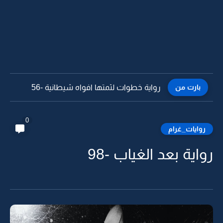
بارت من
رواية خطوات لثمتها افواه شيطانية -55
0
روايات_غرام
رواية بعد الغياب -98