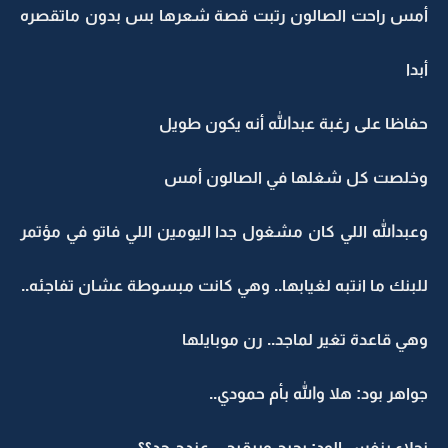
أمس راحت الصالون رتبت قصة شعرها بس بدون ماتقصره
أبدا
حفاظا على رغبة عبدالله أنه يكون طويل
وخلصت كل شغلها في الصالون أمس
وعبدالله اللي كان مشغول جدا اليومين اللي فاتو في مؤتمر
للبنك ما انتبه لغيابها.. وهي كانت مبسوطة عشان تفاجئه..
وهي قاعدة تغير لماجد.. رن موبايلها
جواهر بود: هلا والله بأم حمودي..
نجلاء بنفس الود: يحيج ويبقيج... عندج حد؟؟