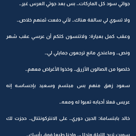
جواتي سود كل الماركات.. بس بعد جوتي العرس غير..
ولا تسوي لي سالفة هناك.. لأني دفعت ثمنهم خلاص..
وعقب كمل بعيارة: ولاتنسون كلكم أن عرسي عقب شهر
ونص.. وماعندي مانع ترجعون جمايلي لي..
خلصوا من الصالون الأزرق.. وخذوا الأغراض معهم..
سعود زهق منهم بس مبتسم وسعيد بإحساسه إنه
عريس فعلا أحبابه تعبوا له ومعه..
خالد بابتسامة: الحين دوري.. على الانتركونتنال.. حجزت لك
سويت تريح الليلة وتدلل.. واحنا طبعا فوق رأسك..