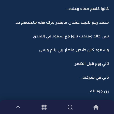
كانوا كلهم معاه وعنده..
محمد رجع للبيت عشان مايقدر يترك هله ماعندهم حد
بس خالد ومتعب باتوا مع سعود في الفندق
وسعود كان خلاص منهار يبي ينام وبس
ثاني يوم قبل الظهر
ثاني في شركته..
رن موبايله..
ابتسم ورد: هلا والله