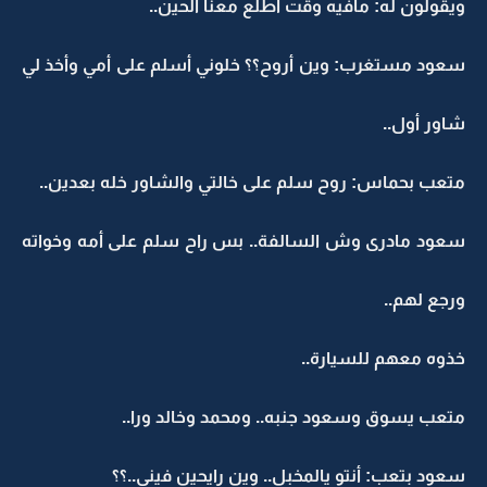
ويقولون له: مافيه وقت اطلع معنا الحين..
سعود مستغرب: وين أروح؟؟ خلوني أسلم على أمي وأخذ لي
شاور أول..
متعب بحماس: روح سلم على خالتي والشاور خله بعدين..
سعود مادرى وش السالفة.. بس راح سلم على أمه وخواته
ورجع لهم..
خذوه معهم للسيارة..
متعب يسوق وسعود جنبه.. ومحمد وخالد ورا..
سعود بتعب: أنتو يالمخبل.. وين رايحين فيني..؟؟