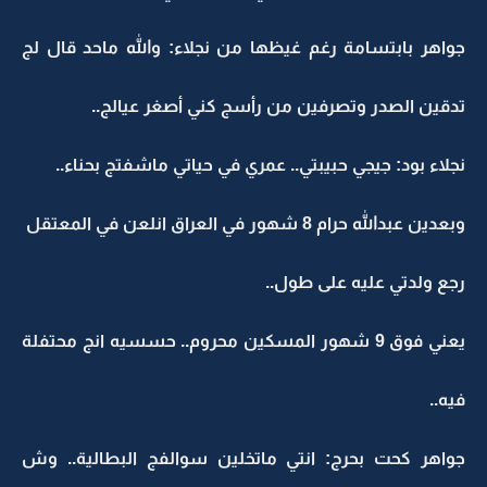
جواهر بابتسامة رغم غيظها من نجلاء: والله ماحد قال لج
تدقين الصدر وتصرفين من رأسج كني أصغر عيالج..
نجلاء بود: جيجي حبيبتي.. عمري في حياتي ماشفتج بحناء..
وبعدين عبدالله حرام 8 شهور في العراق انلعن في المعتقل
رجع ولدتي عليه على طول..
يعني فوق 9 شهور المسكين محروم.. حسسيه انج محتفلة
فيه..
جواهر كحت بحرج: انتي ماتخلين سوالفج البطالية.. وش