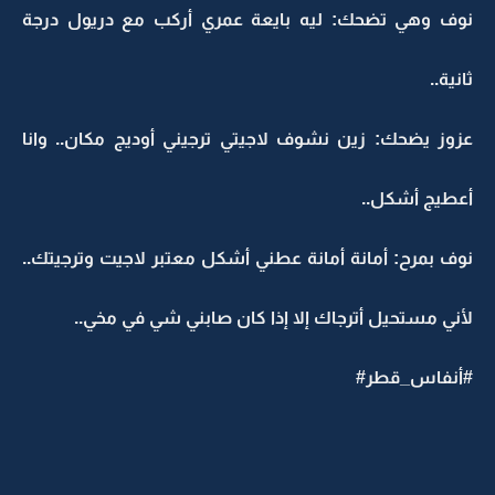
نوف وهي تضحك: ليه بايعة عمري أركب مع دريول درجة
ثانية..
عزوز يضحك: زين نشوف لاجيتي ترجيني أوديج مكان.. وانا
أعطيج أشكل..
نوف بمرح: أمانة أمانة عطني أشكل معتبر لاجيت وترجيتك..
لأني مستحيل أترجاك إلا إذا كان صابني شي في مخي..
#أنفاس_قطر#