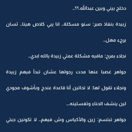
دخلج بيني وبين عبدالله.؟؟..
زبيدة بنفاذ صبر: سنو مسكلة.. انا يبي كلاص هينا.. ئسان
يرجء مهل..
نجلاء بمرح: مافيه مشكلة عمتي زبيدة يالله ابدي..
جواهر غصبا عنها مدت رجولها عشان تبدأ فيهم زبيدة
ونجلاء تقول لها: لا تحاتين أنا قاعدة عندج وبأشوف مجودي
لين ينشف الحناء وتغسلينه...
جواهر تبتسم: زين والأكياس وش فيهم.. لا تكونين جبتي