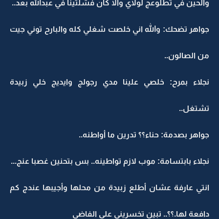
والحين في تطلوعج لولاي والا كان فشلتينا في عبدالله بعد..
جواهر تضحك: والله اني خلصت شغلي كله والبارح توني جيت
من الصالون..
نجلاء بمرح: خلصي علينا مدي رجولج وايديج خلي زبيدة
تشتغل..
جواهر بصدمة: حناء؟؟ تدرين ما أواطنه..
نجلاء بابتسامة: موب لازم تواطينه.. بس بتحنين غصبا عنج...
انتي عارفة عشان أطلع زبيدة من محلها وأجيبها عندج كم
دافعة لها.؟؟.. تبين تخسريني على الفاضي