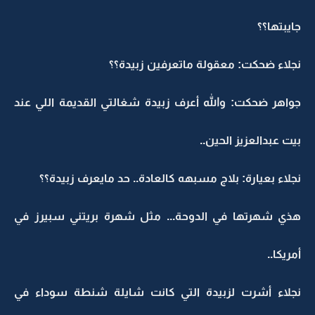
جايبتها؟؟
نجلاء ضحكت: معقولة ماتعرفين زبيدة؟؟
جواهر ضحكت: والله أعرف زبيدة شغالتي القديمة اللي عند
بيت عبدالعزيز الحين..
نجلاء بعيارة: بلاج مسبهه كالعادة.. حد مايعرف زبيدة؟؟
هذي شهرتها في الدوحة... مثل شهرة بريتني سبيرز في
أمريكا..
نجلاء أشرت لزبيدة التي كانت شايلة شنطة سوداء في