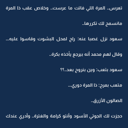
تعرس.. المرة اللي فاتت ما عرست.. وخلاص عقب ذا المرة
مانسمح لك تكررها..
سعود نزل غصبا عنه: راح لمحل البشوت وقاسوا عليه...
وقال لهم محمد أنه بيرجع يأخذه بكرة..
سعود بتعب: وين بنروح بعد..؟؟
متعب بمرح: ذا المرة دوري...
الصالون الأزرق..
حجزت لك الجوتي الأسود وأنتو كرامة والغترة.. وأدري عندك