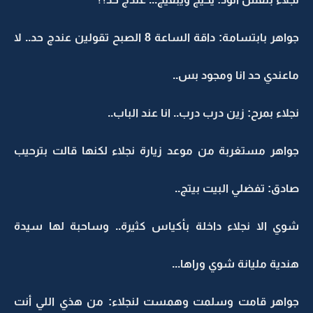
جواهر بابتسامة: داقة الساعة 8 الصبح تقولين عندج حد.. لا
ماعندي حد انا ومجود بس..
نجلاء بمرح: زين درب درب.. انا عند الباب..
جواهر مستغربة من موعد زيارة نجلاء لكنها قالت بترحيب
صادق: تفضلي البيت بيتج..
شوي الا نجلاء داخلة بأكياس كثيرة.. وساحبة لها سيدة
هندية مليانة شوي وراها...
جواهر قامت وسلمت وهمست لنجلاء: من هذي اللي أنت