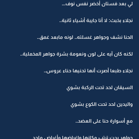
لي بعد فستان أخضر نفس نوف...
نجلاء بخبث: لا أنا جايبة أشياء ثانية..
الحنا نشف وجواهر غسلته.. لونه مابعد غمق..
لكنه كان آيه على لون ونعومة بشرة جواهر المخملية..
نجلاء طبعا أصرت أنها تحنيها حناء عروس..
السيقان لحد تحت الركبة بشوي
واليدين لحد تحت الكوع بشوي
مع أسوارة حنا على العضد..
جواهر بدت ترتب مكانها واغراضها وأغراض ماجد