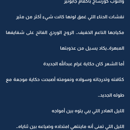
والتوب كورساج بأكمام جابونيز
نقشات الحناء اللي غمق لونها كانت شيء أكثر من مثير
مكياجها الناعم الخفيف.. الروج الوردي الفاتح على شفايفها
المبهرة..يكاد يسيل من عذوبتها
أما الشعر كان حكاية غرام عبدالله الجديدة
كثافته وتدرجاته وسواده ونعومته أصبحت حكاية موجعة مع
طوله الجديد..
الليل الهادر اللي يبي يتوه بين أمواجه
الليل اللي تمنى أنه ماينتهي امتداده وضياعه بين ثناياه..