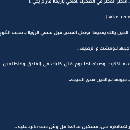
نتظر المطر في الصحـراء..أصحي ياريماا ماراح يجي..!
 بـ عينهاا..
ين يالله يمديهاا توصل الفندق قبل تختفي الرؤياا بـ سبب الثلوج و
جيبهاا..ومشت ع الرصيف..
.تذكرت وصيته لها يوم قـال خليك في الفندق ولاتطلعين..س
بوبهاا..والحين هذي النتيجه..
 لاتنااظره حتى..مسكين هـ العاامل وش ذنبه ماترد عليه ...