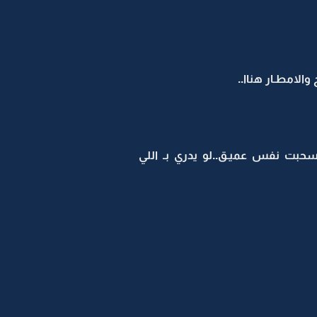
الامطـار هناا..
حبت نفس عميـق..لو يدري بـ اللي