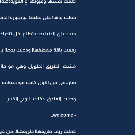
كلمت نفسها وعيونهاا ع المويه:هـه!..ا
حطت يدهاا على بطنهاا..وتبلورة الدمعـه
حست ان الدنيا بدت تطلم..خل تتحرك الح
رفعت ياقة معطفهاا ودخلت يدهاا بـ 
مشت الطريق الطويل وهي مو حااسه.
صار..هي من الاول كانت مومنتظمه بـ ح
وصلت الفندق..دخلت اللوبي الكبير..
- welcome..
كملت ريمـا طريقهاا طريقهـاا..من غير