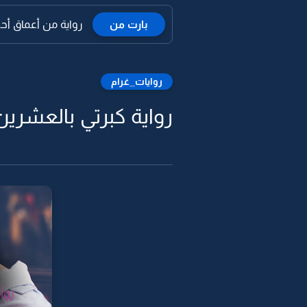
بارت من
رواية من أعماق أحض
روايات_غرام
رواية كبرتي بالعشرين 