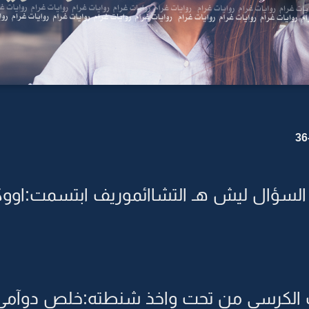
السؤال ليش هـ التشاائموريف ابتسمت:اووكي
ب الكرسي من تحت واخذ شنطته:خلص دوآمي ل