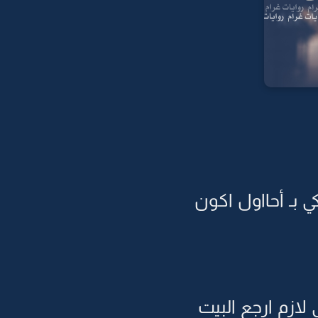
 بـ أحااول اكون
ازم ارجع البيت