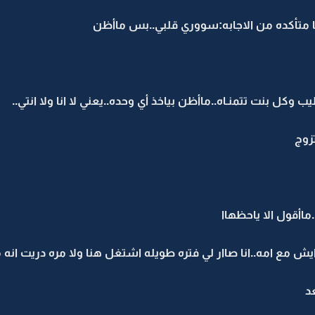
 متأكده من الاجابه:سووري قلبي..بس ماأظن
ل بنت تتمنـاه..ماأظن بياخذ أي وحده..يعني لا انا ولا انتي..
تزوج
ماأقول الا ياحظهاا
يش مع امه..انا صاار لي فتره طويله اشتغل هنا ولا مره دريت انه 
عد