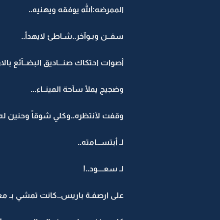
الممرضه:الله يوفقه ويهنيه..
سفــن وبـوآخر..شـاطئ لايهدأ..
أصوات احتكاك صنـــاديق البضــآئع بالا
وضجيج يملأ سآحة المينــاء...
وقفت لآنتظره..وكلي شوقاً وحنين له.
لـ أبتســـامته..
لـ سعــــود..!
على ارصفـة باريس..كانت تمشي بـ معطف