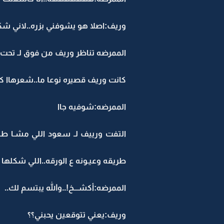
وريف:اصلا هو يشوفني بزره..لاني شك
الممرضه تناظر وريف من فوق لـ تحت:
كانت وريف قصيره نوعا ما..شعرهاا كا
الممرضه:شوفيه جاا
التفت ورييف لـ سعود اللي مشـا طـ
طريقه وعيـونه ع الورقه..اللي شكلها
الممرضه:أكشـــخ!..والله يبتسم لك..
وريف:يعني تتوقعين يحبني؟؟