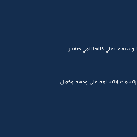
وسيعه..يعني كأنها انمي صغيـر...
.ارتسمت ابتسـامه على وجهه وكمـل