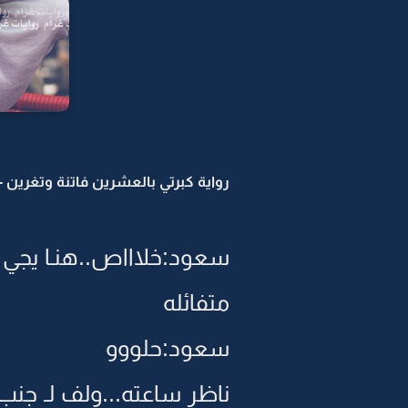
رواية كبرتي بالعشرين فاتنة وتغرين -36
سعود:خلاااص..هنـا يجي 
متفائله
سعود:حلووو
ناظر ساعته...ولف لـ جن