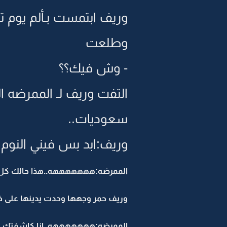
وريف ابتمست بـألم يوم تذ
وطلعت
- وش فيك؟؟
التفت وريف لـ الممرضه ا
سعوديات..
وريف:ابد بس فيني النوم 
الممرضه:هههههههه..هذا حالك كل م
وريف حمر وجهها وحدت يدينها على خده
الممرضه:هههههههه..انا كاشفتك