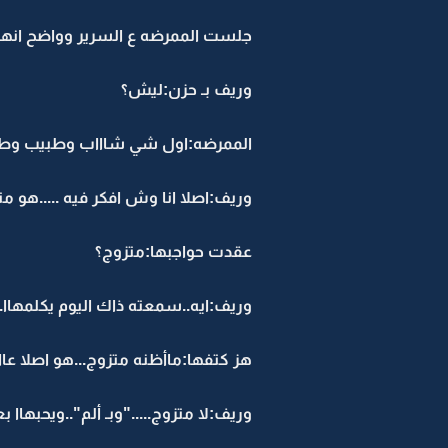
جلست الممرضه ع السرير وواضح انها
وريف بـ حزن:ليش؟
الممرضه:اول شي شاااب وطبيب وطيب وك
وريف:اصلا انا وش افكر فيه .....هو م
عقدت حواجبها:متزوج؟
وريف:ايه..سمعته ذاك اليوم يكلمهاا..
هز كتفها:ماأظنه متزوج...هو اصلا عاا
وريف:لا متزوج....."وبـ ألم"..ويحبهاا ب