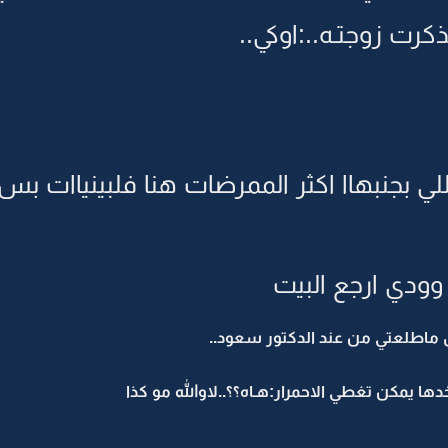
كرت زوجتـه..:اوكي..
للي بجنبهاا اكثر الممرضات هنا فلبينياات ب
وودي ارجع البيت
اطلعتي من عند الدكتور سعود..
ا يمكن تغطي الاحمرار:هـاه؟؟..لاوالله مو كذا