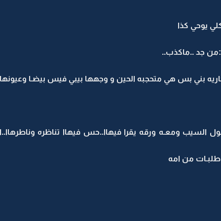
لي يوحي كذا
من جد ..ماكذب..
ريه بني بس هي متحجبه الحين و وجهها بيبي فيس بيضـا وعيونهاا 
ول السيب ومعـه ورقه يقرا فيهاا..حس فيهاا تناظره وناطرهاا.
 طلبـات من امه