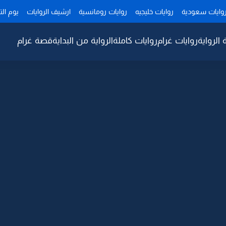
وايات سعودية
روايات خليجيه
روايات رومانسية
ارشيف الروايات
يوم ال
 الرواية
روايات غرام
روايات كاملة
الرواية من البداية
قصة غرام