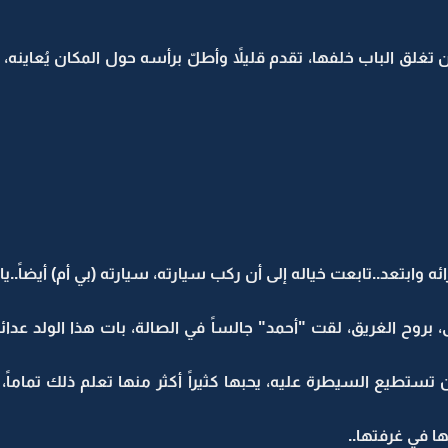
غلق الباب خلفها، تقدم قليلاً وأطلّ برأسه حول المكان يُعاينه، ع
ائه وابتعد..تابعت خياله إلى أن ركب سيارته، سيارته (بي أم) أيضاً..ي
روح الغريق، لقت "أحمد" جالساً في الصالة، بات هذا الولد عدائي
تطيع السيطرة عليه، يحبها كثيراً أكثر منها تعلم ذلك تماماً، هذ
ا في غرفتها..