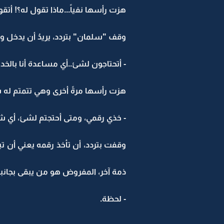
هزت رأسها نفياً...ماذا تقول له؟! أتقول
وقف "سلمان" بتردد، يريدُ أن يدخل وف
- أتحتاجون لشئ..أي مساعدة أنا بالخدم
هزت رأسها مرةً أخرى وهي تتمتم له شاكرةً، تأملها وكأنها كبرت 5 س
- خذي رقمي، ومتى أحتجتم لشئ، أي شئ
وقفت بتردد، أن تأخذ رقمه يعني أن تب
ذمة آخر، المفروض هو من يبقى بجانبه
- لحظة.