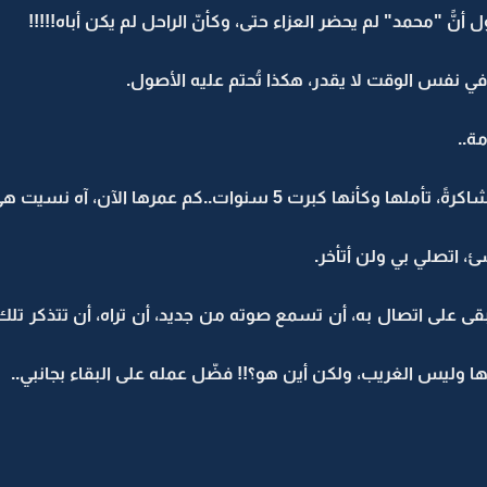
 أنًّ "محمد" لم يحضر العزاء حتى، وكأنّ الراحل لم يكن أباه!!!!!
ي نفس الوقت لا يقدر، هكذا تُحتم عليه الأصول.
ة..
نوات..كم عمرها الآن، آه نسيت هي تصغرني بعامين!!
، اتصلي بي ولن أتأخر.
قى على اتصال به، أن تسمع صوته من جديد، أن تراه، أن تتذكر تلك ا
ا وليس الغريب، ولكن أين هو؟!! فضّل عمله على البقاء بجانبي..