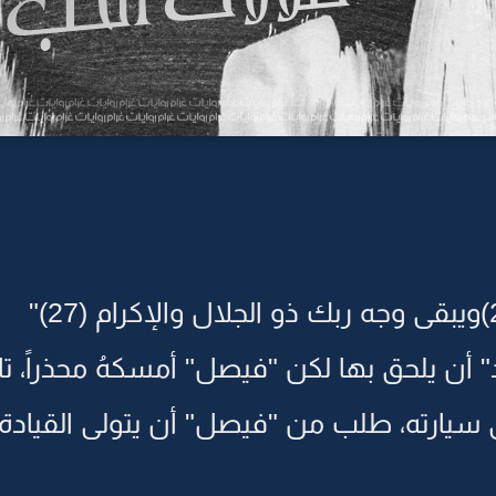
" أن يلحق بها لكن "فيصل" أمسكهُ محذراً، تا
إلى سيارته، طلب من "فيصل" أن يتولى القياد