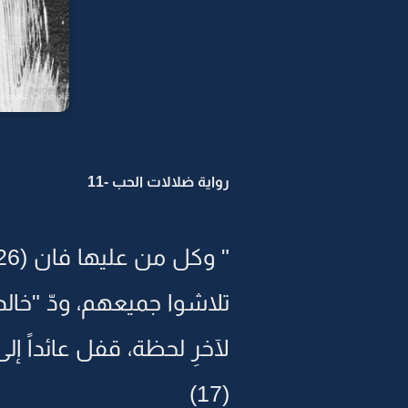
رواية ضلالات الحب -11
" وكل من عليها فان (26)ويبقى وجه ربك ذو الجلال والإكرام (27)"
تلاشوا جميعهم، ودّ "خالد
لآخرِ لحظة، قفل عائداً 
(17)