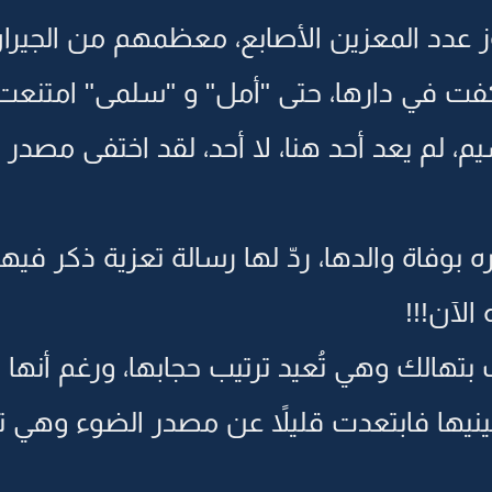
اوز عدد المعزين الأصابع، معظمهم من الجيران..
تكفت في دارها، حتى "أمل" و "سلمى" امتنعت
سيم، لم يعد أحد هنا، لا أحد، لقد اختفى مصد
 بوفاة والدها، ردّ لها رسالة تعزية ذكر فيه
الآن!!!
هالك وهي تُعيد ترتيب حجابها، ورغم أنها 
عينيها فابتعدت قليلاً عن مصدر الضوء وهي