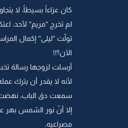
كان عزاءاً بسيطاً، لا يتج
لم تخرج "مريم" لأحد، اع
تولّت "ليلى" إكمال المرا
الآن؟!!
أرسلت لزوجها رسالة تخبره
لأنه لا يقدر أن يترك عمله 
سمعت دق الباب، نهضت بت
إلا أنّ نور الشمس بهر 
مصراعيه.