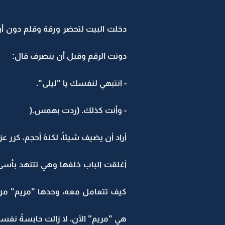
دخلت البيت لتحضر ورقة وقلم دون أن ت
دونت الرقم وقبل أن ينصرف قال:
- انتبهي لنفسك يا "ليلى".
- وأنت كذلك. (ردت بهمس.(
أراد أن يضيف شيئاً، لكنهُ أحجم، كرر عز
أغلقت الباب خلفها وهي تتنهد بأسى، ب
كيف تتعامل معه، وحدها "مريم" من تس
هي "مريم" الآن، لا زالت حابسةً نفسه