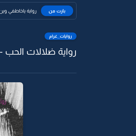
بارت من
رواية ياخاطفي وين ا
روايات_غرام
رواية ضلالات الحب -11