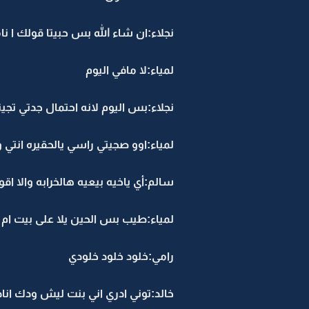
نجلاء:ان شاء الله بس حبيتا قولك ا نا
لمياء:لا مافي اليوم
نجلاء:بس اليوم لانه احتمال جدتي تجينا
لمياء:اوو صجيتي راسي يالحقيره انتي 
سالم:أي ياخيه بيعيه هالخرابه والا اق
لمياء:طيب بس الحين يلا على بيت ام
رامي:خلود خلود خلودي
خالد:توني ادري اني بنت ليش ودك انا