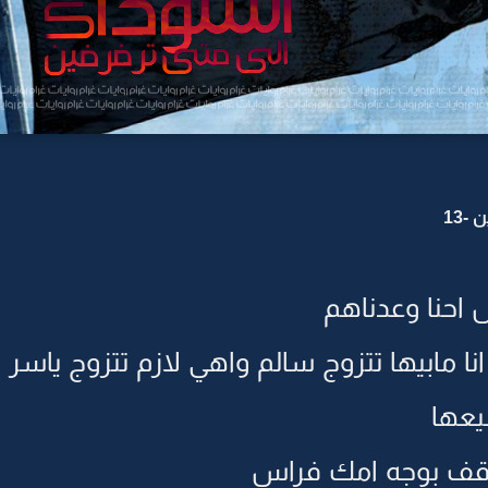
-13
احنا وعدناهم
ا مابيها تتزوج سالم واهي لازم تتزوج ياسر ا
يعها
توقف بوجه امك فراس