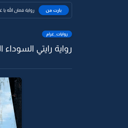
بارت من
رواية فمان الله يا غال
روايات_غرام
رواية رايتي السوداء ا