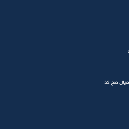
يال صح كذا