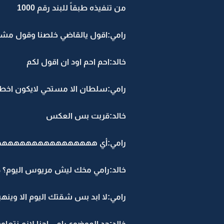
من تنفيذه طبقاً للبند رقم 1000
رامي:اقول يالقاضي خلصنا وقول مش
خالد:احم احم اود ان اقول لكم
رامي:سلطان الا مستحي لايكو
خالد:قربت بس العكس
رامي:أي هههههههههههههههههههه ب
خالد:رامي مخك ليش مريوس اليوم؟ ضا
رامي:لا ابد بس شقتك اليوم الا
خالد:جد الموضوع رامي احنا لازم نتعاو