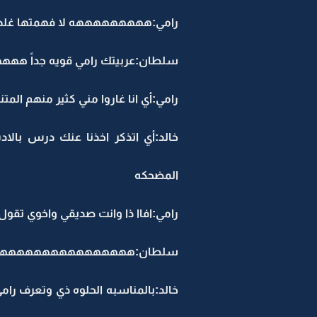
رامي:هههههههههه لا فهمتها غلط ان
سلطان:عربيتك رامي قويه جداً 
رامي:أي انا غاروا مني كثير منهم المت
خالد:أي اتذكر اخذنا عنك درس بالا
المضحكه
رامي:افاا ذا وانت صديقي واخوي تقول 
سلطان:هههههههههههههههههه
خالد:بالمناسبه الحلوه ذي وتعرف رام