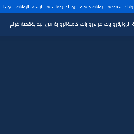
وايات سعودية
روايات خليجيه
روايات رومانسية
ارشيف الروايات
يوم ال
 الرواية
روايات غرام
روايات كاملة
الرواية من البداية
قصة غرام