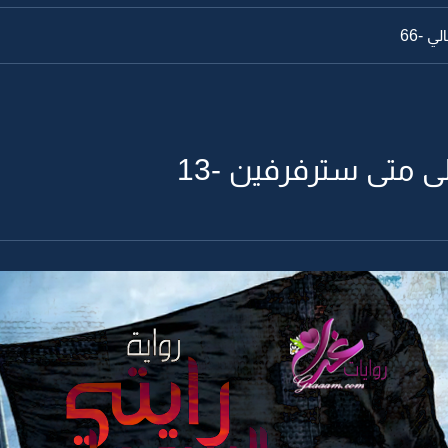
ي -66
لى متى سترفرفين -13