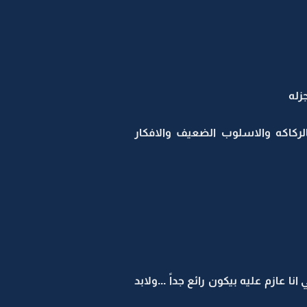
زله
لركاكه والاسلوب الضعيف والافكار
ازم عليه بيكون رائع جداً ...ولابد