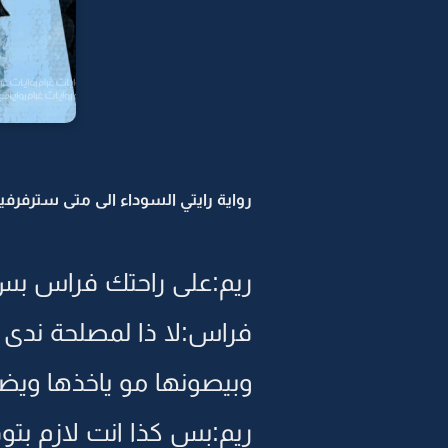
رواية رايتي السوداء الى متى سترفرفين 
ريم:على راحتك فراس بس 
فراس:لا ذا لمصلحة ندى ان
وبيصونها مو ياخذها ويض
ريم:بس كذا انت لازم ب