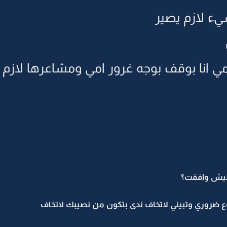
ء لازم يصير
ي انا بوقف بوجه غرور امي ومشاعرها لازم تت
ش وافقت؟
وع ضروري وتبيني لاتخاف ندى بتكون من نصيبك لاتخاف