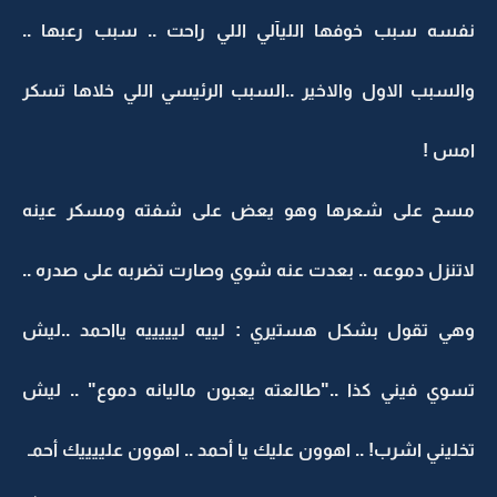
نفسه سبب خوفها الليآلي اللي راحت .. سبب رعبها ..
والسبب الاول والاخير ..السبب الرئيسي اللي خلاها تسكر
امس !
مسح على شعرها وهو يعض على شفته ومسكر عينه
لاتنزل دموعه .. بعدت عنه شوي وصارت تضربه على صدره ..
وهي تقول بشكل هستيري : لييه ليييييه يااحمد ..ليش
تسوي فيني كذا .."طالعته يعبون ماليانه دموع" .. ليش
تخليني اشرب! .. اهوون عليك يا أحمد .. اهوون علييييك أحمـ