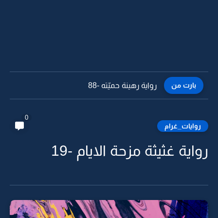
بارت من
رواية رهينة حميّته -87
0
روايات_غرام
رواية غثيثة مزحة الايام -19