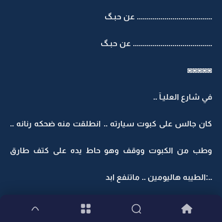
...................................... عن حبـگ
........................................ عن حبـگ
◙◙◙◙◙
في شارع العليـآ ..
كان جالس على كبوت سيارته .. انطلقت منه ضحكه رنانه ..
وطب من الكبوت ووقف وهو حاط يده على كتف طارق
..:الطيبه هاليومين .. ماتنفع ابد
طارق يوخر يد ناصر:اقول لا يكثـر .. اللي يسمع يقول مرره