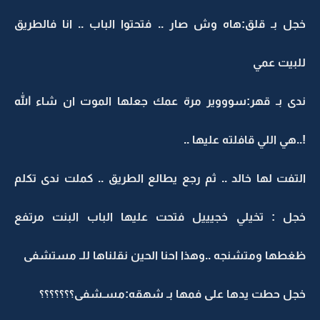
خجل بـ قلق:هاه وش صار .. فتحتوا الباب .. انا فالطريق
للبيت عمي
ندى بـ قهر:سوووير مرة عمك جعلها الموت ان شاء الله
!..هي اللي قافلته عليها ..
التفت لها خالد .. ثم رجع يطالع الطريق .. كملت ندى تكلم
خجل : تخيلي خجيييل فتحت عليها الباب البنت مرتفع
ظغطها ومتشنجه ..وهذا احنا الحين نقلناها للـ مستشفى
خجل حطت يدها على فمها بـ شهقه:مسـشفى؟؟؟؟؟؟؟