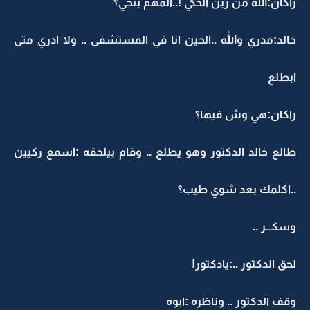
راكان:الله من زين الحكي !..المهم بتجي؟
خالد:مدري والله ..الحين انا في المستشفى .. ولا ادري متى
ابطلع
راكان:هي وش فيها؟
طالع خالد الدكتور وهو يطلع .. وقام بيلحقه :اسمع ركيين
..اكلمك بعد شوي طيب؟
وسكـــر ..
لحق الدكتور ..:يادكتور!
وقف الدكتور .. وناظره :ايوه