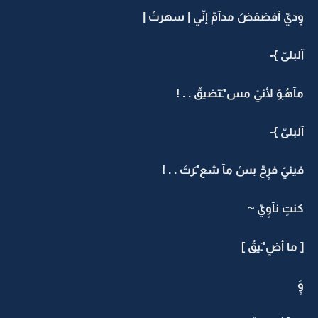
وٍديّ آفضفضُ مدآمّ إنّي | سهرتُ |
آلبلىّ }-
مآهُـِوّ لأنيّ مس'ـَتضيقُ . . !
آلبلىّ }-
فينيّ فرٍحّ بسُ مآ شع'ـَرتُ . . !
كنتٍ نآوٍيّ ~
[ مآ أضٍ'ـَيقُ ]
وٍَ