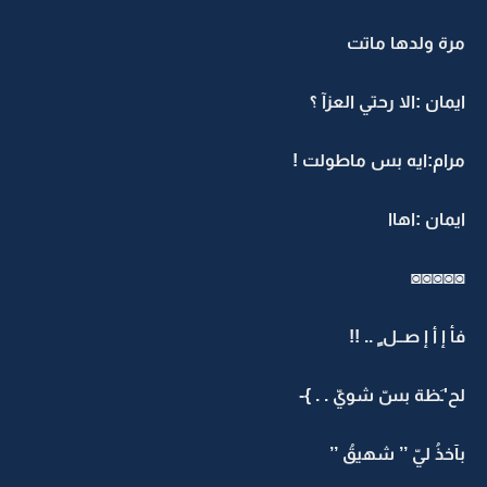
مرة ولدها ماتت
ايمان :الا رحتي العزآ ؟
مرام:ايه بس ماطولت !
ايمان :اهاا
◙◙◙◙◙
فأ إ أ إ صــل ٍ .. !!
لح'ـَظة بسّ شويّ . . }-
بآخذُ ليّ ’’ شهيقُ ’’