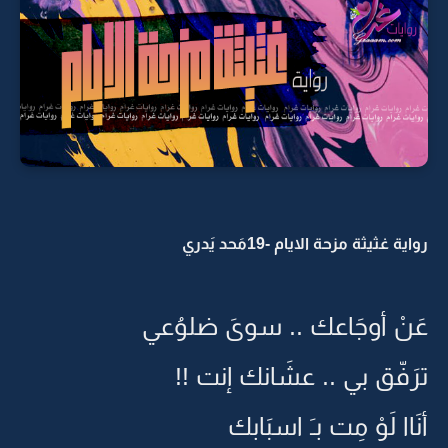
رواية غثيثة مزحة الايام -19مَحد يَدري
عَنْ أوجَاعك .. سوىَ ضلوُعي
ترَفّق بي .. عشَانك إنت !!
أنَاا لَوْ مِت بـَ اسبَابك