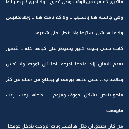
ماتدري كم مره من الوقت وهي تصيح .. ولا تدري كم صار لها
وهي جالسه هنا بالسيب .. ولا كم نامت هنا .. وبهالملابس
ولا عليها شي يسترها ولا يغطي حتى شعرها ..
كانت تحس بخوف كبيير يسيطر على كيانها كله .. شعور
بعدم الامان زااد عندها لدرجه انها تبي تموت ولا تحس
بهالعذاب .. تحس قلبها بيوقف او بيطلع من محله من كثر
ماهو ينبض بشكل يخووف ومزعج ! .. داخلها رعب ..رعب
مايوصف
من كان يصدق ان مثل هالمشروبات الروحيه بتدخل جوفها