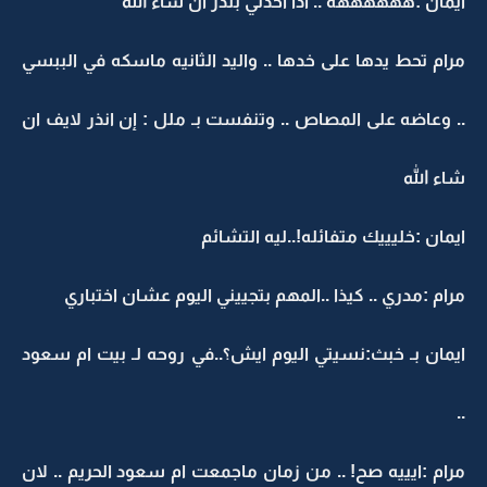
ايمان :ههههههه .. اذا اخذتي بندر ان شاء الله
مرام تحط يدها على خدها .. واليد الثانيه ماسكه في الببسي
.. وعاضه على المصاص .. وتنفست بـ ملل : إن انذر لايف ان
شاء الله
ايمان :خليييك متفائله!..ليه التشائم
مرام :مدري .. كيذا ..المهم بتجييني اليوم عشان اختباري
ايمان بـ خبث:نسيتي اليوم ايش؟..في روحه لـ بيت ام سعود
..
مرام :ايييه صح! .. من زمان ماجمعت ام سعود الحريم .. لان