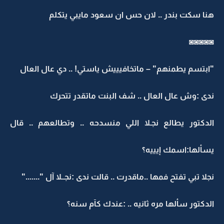
هنا سكت بندر .. لان حس ان سعود مايبي يتكلم
◙◙◙◙◙
"ابتسم يطمنهم" – ماتخافيييش ياستي! .. دي عال العال
ندى :وش عال العال .. شف البنت ماتقدر تتحرك
الدكتور يطالع نجـلا اللي منسدحه .. وتطالعهم .. قال
يسألها:اسمك إيييه؟
نجلا تبي تفتح فمها ..ماقدرت .. قالت ندى :نجــلا آل "......."
الدكتور سألها مره ثانيه .. :عندك كآم سنه؟