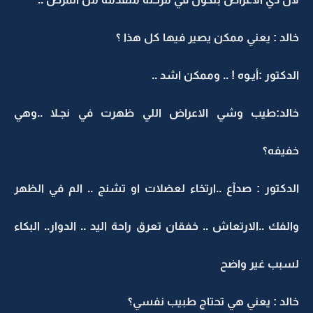
خالد : يعني ممكن يصير فيها كل هذا ؟
الدكتور :أيـوه ! .. وممكن اشد ..
خالد:طيب وشي الاعراض اللي ظهرت في نجـلا ..وهي
خفيفه؟
الدكتور : صدآع ..ارتخاء لعضلات او تشنج .. الم في الظهر
والفك ..الارتعاش .. خفقان تعرق راحة اليد .. الدوار.. البكاء
لسبب غير واضح
خالد : يعني هي تحتاج طبيب نفسي؟