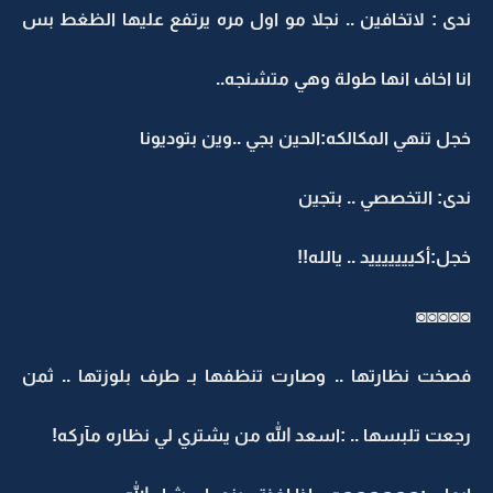
ندى : لاتخافين .. نجلا مو اول مره يرتفع عليها الظغط بس
انا اخاف انها طولة وهي متشنجه..
خجل تنهي المكالكه:الحين بجي ..وين بتوديونا
ندى: التخصصي .. بتجين
خجل:أكيييييييد .. يالله!!
◙◙◙◙◙
فصخت نظارتها .. وصارت تنظفها بـ طرف بلوزتها .. ثمن
رجعت تلبسها .. :اسعد الله من يشتري لي نظاره مآركه!