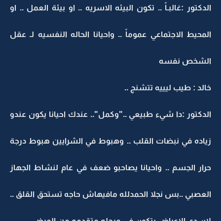
الدكتور :غالبـاً .. تكون البيئه الاسريه .. او بيئة العمل .. او
المحيط الاجتماعي عموماً .. واحيانا الحاله النفسيه لـ عقل
الشخص نفسه
خالد : طيب ليييه تتشنج ..
الدكتور :دا شيء طبيعي .."وكمل".. عندك احيانا يكون عندو
زياده في نبضات القلب .. وهبوط في الشرايين هبوط درجة
حرار الجسم .. واحيانا يصاحبو ضعف في عام لنشاط الجهاز
العصبي ..بس نجلا الحمدلله مافيهاش حاجه تستحق القلق ..
لان دي الاعراض بتكون في مرحله متقدمه من المرض ..