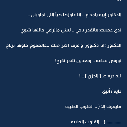
الدكتور:إييه يامدام .. انا عاوزها هيآ اللي تجاوبني ..
ندى عصبت:ماتقدر ياخي .. ليش ماتراعي حالتها شوي
الدكتور :انا دكتوور واعرف اكتر منك ..عالعموم خلوها ترتاح
نووص ساعه .. وبعدين تقدر تخرج!
لله دره هـ [ الحزن ] .. !
دايم / أنيق
مايعرف إلا { .. القلوب الطيبه
............. { .. القلوب الطيبه