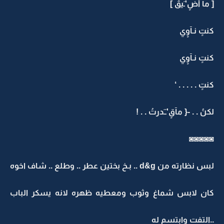
[ مآ أضٍ'ـَيقُ ]
كنتٍ نـآوٍي
كنتٍ نـآوٍي
كنتٍ . . . . . ‘
لكنُ . . -{ مآقٍ'ـَـَدرتُ . . !
◙◙◙◙◙
لبس نظارته من d&g .. بـخ بختين عطر .. وطلع .. شاف اخوه
كان لابس شماغ وثوب ومعطيه ظهره لانه يسكر الباب
..التفت وابتسم له