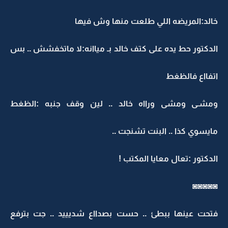
خالد:المريضه اللي طلعت منها وش فيها
الدكتور حط يده على كتف خالد بـ مياانه:لا ماتخفشش .. بس
اتفااع فالظغط
ومشـى ومشى ورااه خالد .. لين وقف جنبه :الظغط
مايسوي كذا .. البنت تشنجت ..
الدكتور :تعال معايا المكتب !
◙◙◙◙◙
فتحت عينها ببطئ .. حست بصدااع شديييد .. جت بترفع