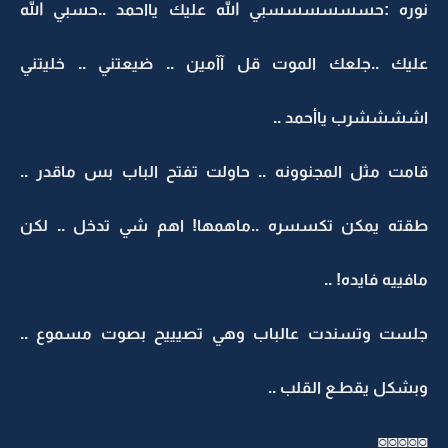
نوره :حسسسسسسبي الله عليك يااحمد ..حسبي الله
عليك ..جلعك الموت قل آآمين .. ضيعتني .. خليتني
اششششرب ياأحمد ..
قامت مثل المجنوونه .. حاولت تفتح الباب بس ماقدر ..
طقته يمكن تكسسره ..ماهمها! اهم شي تدخل .. لكن
مافييه فايده! ..
جلست وتسندت عالباب وهي تصيييح بصوت مسموع ..
وبشكل يقطـع القلب ..
◙◙◙◙◙