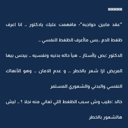
◙◙◙◙◙
"عقد مابين حواجبه"- مافهمت عليك يادكتور .. انا اعرف
ظغط الدم ..بس ماأعرف الظغط النفسي ..
الدكتور :بص ياأستاز .. هيآ حاله بدنيه ونفسيه .. بيحس بيها
المريض ازا شعر بالخطر .. و عدم الامان .. وهو الأنهاك
النفسي والبدني والشعوري المستمر
خالد :طيب وش سبب الظغط اللي تعاني منه نجلا ؟ .. ليش
هالشعور بالخطر