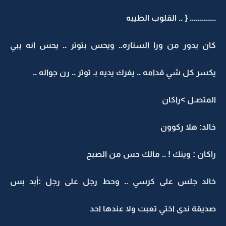
............. { .. القلوب الطيبه
كان يدور من ورا الستاره.. ويحس بتوتر .. يحس انه يبي
يكسر كل شي قدامه .. يفرك يديه بـ توتر .. رن جواله ..
المتصـل >راكان
خالد: هلا ركوون
راكان : وينك ! .. مالك حس من الصبح
خالد جلس على كرسي .. وحط رجل على رجل :أبد بس
صديقة ندى اختي تعبت ولا عندها احد