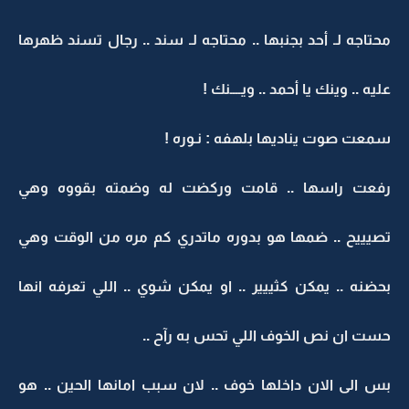
محتاجه لـ أحد بجنبها .. محتاجه لـ سند .. رجال تسند ظهرها
عليه .. وينك يا أحمد .. ويــــنك !
سمعت صوت يناديها بلهفه : نـوره !
رفعت راسها .. قامت وركضت له وضمته بقووه وهي
تصيييح .. ضمها هو بدوره ماتدري كم مره من الوقت وهي
بحضنه .. يمكن كثييير .. او يمكن شوي .. اللي تعرفه انها
حست ان نص الخوف اللي تحس به رآح ..
بس الى الان داخلها خوف .. لان سبب امانها الحين .. هو