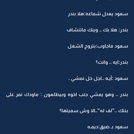
سعود يعدل شماغه:هلا بندر
بندر: هلا بك .. وينك ماتنشاف
سعود ماجاوب:بتروح الشغل
بندر:ايه .. وانت؟
سعود :أيـه ..اجل خل نمشي .
بندر .. وهو يمشي جنب اخوه وبيطلعون : ماودك نمر على
بنتك .."لف له"..الا وش سميتها؟
سعود بـ ضيق:ديمـه