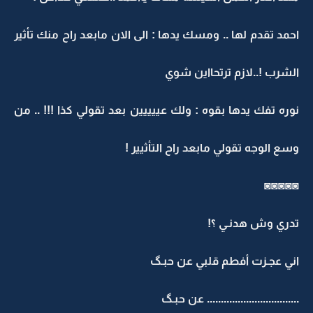
احمد تقدم لها .. ومسك يدها : الى الان مابعد راح منك تأثير
الشرب !..لازم ترتحااين شوي
نوره تفك يدها بقوه : ولك عييييين بعد تقولي كذا !!! .. من
وسع الوجه تقولي مابعد راح التأثيير !
◙◙◙◙◙
تدري وش هدنـي ؟!
اني عجـزت أفطم قلبي عن حبـگ
................................. عن حبـگ