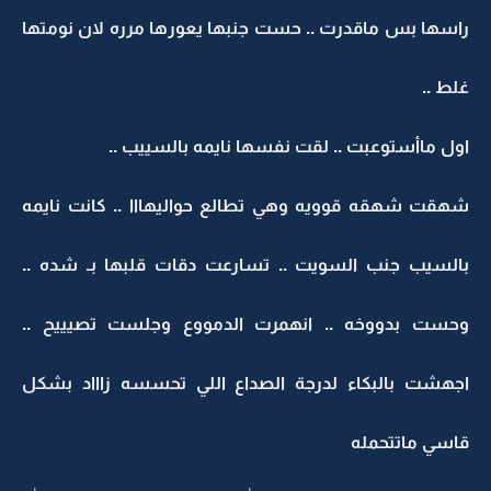
راسها بس ماقدرت .. حست جنبها يعورها مرره لان نومتها
غلط ..
اول ماأستوعبت .. لقت نفسها نايمه بالسييب ..
شهقت شهقه قوويه وهي تطالع حواليهااا .. كانت نايمه
بالسيب جنب السويت .. تسارعت دقات قلبها بـ شده ..
وحست بدووخه .. انهمرت الدمووع وجلست تصيييح ..
اجهشت بالبكاء لدرجة الصداع اللي تحسسه زاااد بشكل
قاسي ماتتحمله