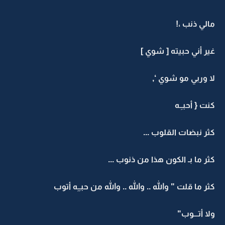
مالي ذنب ،!
غير أني حبيته [ شوي ]
لا وربي مو شوي ‘,
كنت { أحبـِـه
كثر نبضات القلوب ...
كثر ما بـ الكون هذا من ذنوب ...
كثر ما قلت " والله .. والله .. والله من حبـِـِه أتوب
ولا أتـــوب"