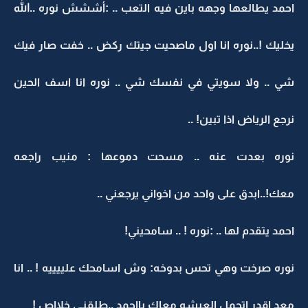
احمد يطالعها وجهه باين فيه التعب .. :أششش نوره ..الله
يخليك !..نوره انا اول ماصحيت جيتك ركض .. خفت صار فيك
شي .. ولا سويتي في نفسك شي .. نوره انا اسف الحين
نرجع الرياض اذا تبين! ..
نوره بعدت عنه .. مسحت دموعها : منيب راجعه
معك!..ابدق على واحد من اخواني يرجعني ..
احمد يتقدم لها .. :نوره ! .. سامحيني!
نوره صرخت وهي تحس بدوخه: وش اسامحك علييييه ! .. انا
معد اقدر اتحمل العيشه معاك يااحمد ..طلقنـي خلااص !