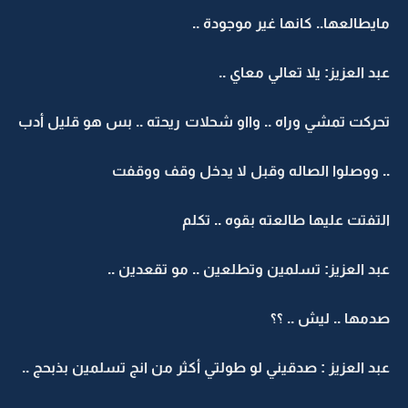
مايطالعها.. كانها غير موجودة ..
عبد العزيز: يلا تعالي معاي ..
تحركت تمشي وراه .. وااو شحلات ريحته .. بس هو قليل أدب
.. ووصلوا الصاله وقبل لا يدخل وقف ووقفت
التفتت عليها طالعته بقوه .. تكلم
عبد العزيز: تسلمين وتطلعين .. مو تقعدين ..
صدمها .. ليش .. ؟؟
عبد العزيز : صدقيني لو طولتي أكثر من انج تسلمين بذبحج ..