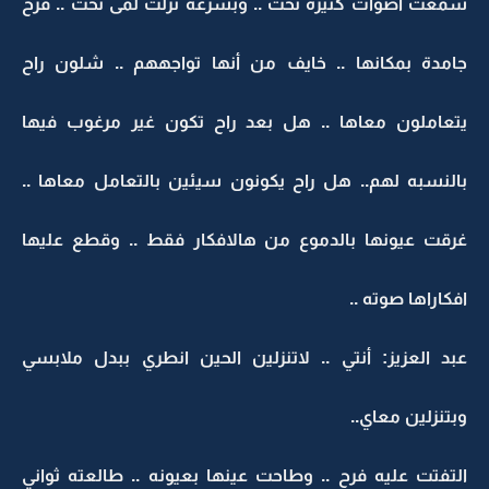
سمعت أصوات كثيرة تحت .. وبسرعه نزلت لمى تحت .. فرح
جامدة بمكانها .. خايف من أنها تواجههم .. شلون راح
يتعاملون معاها .. هل بعد راح تكون غير مرغوب فيها
بالنسبه لهم.. هل راح يكونون سيئين بالتعامل معاها ..
غرقت عيونها بالدموع من هالافكار فقط .. وقطع عليها
افكاراها صوته ..
عبد العزيز: أنتي .. لاتنزلين الحين انطري ببدل ملابسي
وبتنزلين معاي..
التفتت عليه فرح .. وطاحت عينها بعيونه .. طالعته ثواني