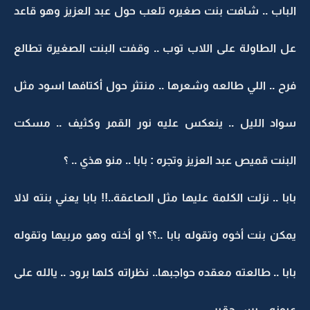
الباب .. شافت بنت صغيره تلعب حول عبد العزيز وهو قاعد
عل الطاولة على اللاب توب .. وقفت البنت الصغيرة تطالع
فرح .. اللي طالعه وشعرها .. منتثر حول أكتافها اسود مثل
سواد الليل .. ينعكس عليه نور القمر وكثيف .. مسكت
البنت قميص عبد العزيز وتجره : بابا .. منو هذي .. ؟
بابا .. نزلت الكلمة عليها مثل الصاعقة..!! بابا يعني بنته لالا
يمكن بنت أخوه وتقوله بابا ..؟؟ او أخته وهو مربيها وتقوله
بابا .. طالعته معقده حواجبها.. نظراته كلها برود .. يالله على
عيونه .. بس حقير