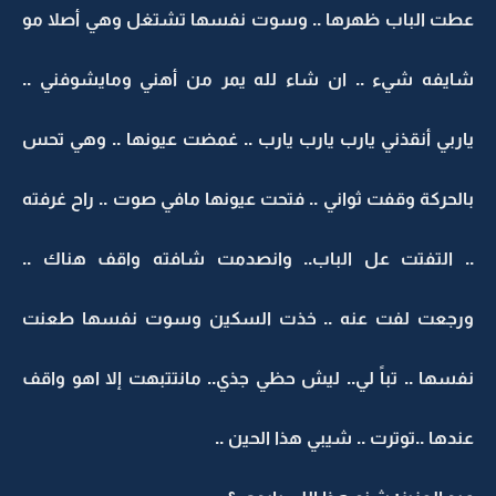
عطت الباب ظهرها .. وسوت نفسها تشتغل وهي أصلا مو
شايفه شيء .. ان شاء لله يمر من أهني ومايشوفني ..
ياربي أنقذني يارب يارب يارب .. غمضت عيونها .. وهي تحس
بالحركة وقفت ثواني .. فتحت عيونها مافي صوت .. راح غرفته
.. التفتت عل الباب.. وانصدمت شافته واقف هناك ..
ورجعت لفت عنه .. خذت السكين وسوت نفسها طعنت
نفسها .. تباً لي.. ليش حظي جذي.. مانتتبهت إلا اهو واقف
عندها ..توترت .. شيبي هذا الحين ..