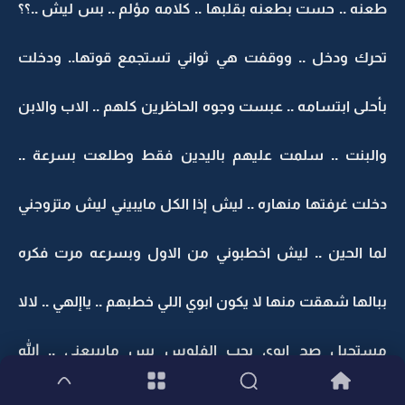
طعنه .. حست بطعنه بقلبها .. كلامه مؤلم .. بس ليش ..؟؟
تحرك ودخل .. ووقفت هي ثواني تستجمع قوتها.. ودخلت
بأحلى ابتسامه .. عبست وجوه الحاظرين كلهم .. الاب والابن
والبنت .. سلمت عليهم باليدين فقط وطلعت بسرعة ..
دخلت غرفتها منهاره .. ليش إذا الكل مايبيني ليش متزوجني
لما الحين .. ليش اخطبوني من الاول وبسرعه مرت فكره
ببالها شهقت منها لا يكون ابوي اللي خطبهم .. ياإلهي .. لالا
مستحيل صج ابوي يحب الفلوس بس مايبيعني .. الله
يسامحج يمه رحتي وخليتيني بين هالأسود .. وانهارت ..