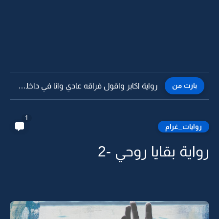
بارت من
رواية اكابر واقول فراقه عادي وانا في داخلي اصرخ -31
1
روايات_غرام
رواية بقايا روحي -2