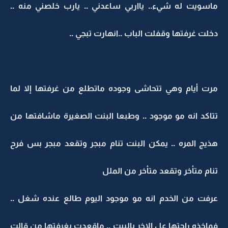
ماسويت له شيء.. يااربي ساعدني .. يارب خلصني منه ..
دخلت غرفتها وقفلت الباب ..انهارت تبجي ..
مرت أيام وهي تتحاشى وجوده ماتطلع من غرفتها إلا لما
تتاكد انه مو موجود .. وطبعا البنت الصغيرة ماشافتها من
هذيج المره .. يمكن البنت تنام مبجر وتقعد مبجر بس فرح
تنام متأخر وتقعد متأخر من الملل
عرفت من الخدم انه مو موجود اليوم طالع عنده شغل ..
فماخذه راحتها عل الاخر بالبيت .. ماقعدت بغرفتها من قالت