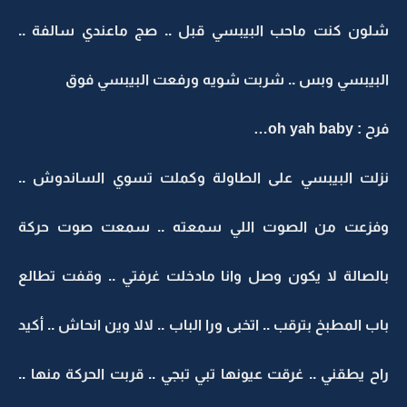
شلون كنت ماحب البيبسي قبل .. صج ماعندي سالفة ..
البيبسي وبس .. شربت شويه ورفعت البيبسي فوق
فرح : oh yah baby…
نزلت البيبسي على الطاولة وكملت تسوي الساندوش ..
وفزعت من الصوت اللي سمعته .. سمعت صوت حركة
بالصالة لا يكون وصل وانا مادخلت غرفتي .. وقفت تطالع
باب المطبخ بترقب .. اتخبى ورا الباب .. لالا وين انحاش .. أكيد
راح يطقني .. غرقت عيونها تبي تبجي .. قربت الحركة منها ..