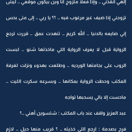
إلهي أنقذني .. وإذا فعلا متزوج أنا وين بيكون موقعي .. ليش
تزوجني إذا ضيف غير مرغوب فيه .. ؟؟ يا ربي .. إلى متى بحس
إني ضايعه بالدنيا .. الله كريم .. تنهدت عمق .. قررت ترجع
الرواية قبل لا يعرف الرواية اللي ماخذتها شنو .. لبست
الروب على بجامتها الورديه .. وطلعت بهدوء ونزلت لغرفة
المكتب وحطت الرواية بمكانها .. وبسرعه سكرت الليت ..
ماحست إلا بالي يسحبها تواجه
عبد العزيز واقف عند باب المكتب : شتسوين أهني ..؟
فرح بصدمة : ارجع اللي خذيته .. ؟ قريب منها حيل .. لازم