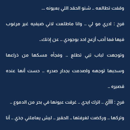
وقفت تطالعه .. شنو الحقد اللي بعيونه ...
فرح : ادري مو لي .. وانا ماطلعت لاني ضيفيه غير مرغوب
فيها فما أحب أزعج احد بوجودي .. عن إذنك..
وتوجهت لباب تبي تطلع .. وفجأه مسكها من ذراعها
وسحبها توجهه واصدمت بجدار صدره .. حست أنها عنده
قصيره ..
فرح : آآآآي .. اترك ايدي .. غرقت عيونها في بحر من الدموع ..
وتركها .. وركضت لغرفتها .. الحقير .. ليش يعاملني جذي .. أنا