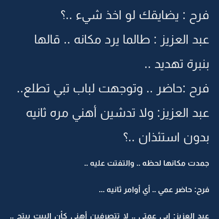
فرح : يضايقك لو اخذ شيء ..؟
عبد العزيز : طالما يرد مكانه .. قالها
بنبرة تهديد ..
فرح :حاضر .. وتوجهت لباب تبي تطلع..
عبد العزيز: ولا تدشين أهني مره ثانيه
بدون استئذان ..؟
جمدت مكانها لحظه .. والتفتت عليه ..
فرح: حاضر عمي .. أي أوامر ثانيه ...
عبد العزيز: ايي عمتي .. لا تتصرفين أهني كأن البيت بيتج ..