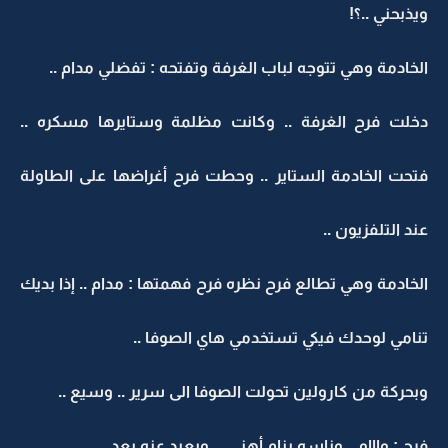
ويذبحني ..؟!
الخادمة وهي تتوجه لباب الغرفة وتفتحه : تفضلي مدام ..
دخلت فرح الغرفة .. وكانت مظلمة وستايرها مسكره ..
فتحت الخادمة الستاير .. وحطت فرح أغراضها على الطاولة
عند التلفزيون ..
الخادمة وهي تطالع فرح نظره فرح فهمتها : مدام .. إذا بديك
تنامي لوحدك فيكي تستخدمي هاي الصوفا ..
وبحركة من كارولين تحولت الصوفا الى سرير .. وسيع ..
فرح : واااو .. وناسه بنام أهني ... وبعيد عنه بعد ..