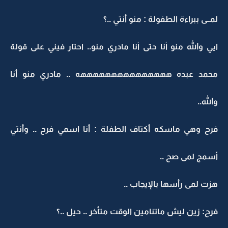
لمــى ببراءة الطفولة : منو أنتي ..؟
ايي والله منو أنا حتى أنا مادري منو.. احتار فيني على قولة
محمد عبده هههههههههههههههه .. مادري منو أنا
والله..
فرح وهي ماسكه أكتاف الطفلة : أنا اسمي فرح .. وأنتي
أسمج لمى صح ..
هزت لمى رأسها بالإيجاب ..
فرح: زين ليش ماتنامين الوقت متأخر .. حيل ..؟