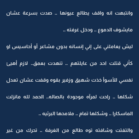
وانتبهت انه واقف يطالع عيونها .. صدت بسرعة عشان
مايشوف الدموع .. ودخل غرفته ..
ليش يعاملني على إني إنسانه بدون مشاعر أو أحاسيس او
كأني قتلت احد من عايلتهم .. تنهدت بعمق.. لازم أهيئ
نفسي للأسوأ خذت شهيق وزفير بقوه وقفت عشان تعدل
شكلها .. راحت لمرآه موجودة بالصاله.. الحمد لله مانزلت
الماسكارا .. وشكلها تمام .. ملامحها البرئيه ..
والتفتت وشافته توه طالع من الغرفة .. تحرك من غير