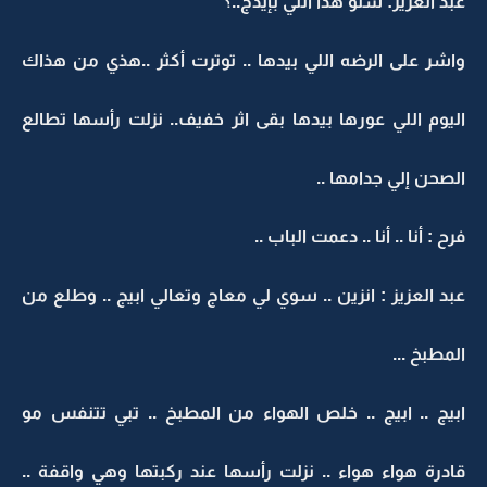
عبد العزيز: شنو هذا اللي بإيدج..؟
واشر على الرضه اللي بيدها .. توترت أكثر ..هذي من هذاك
اليوم اللي عورها بيدها بقى اثر خفيف.. نزلت رأسها تطالع
الصحن إلي جدامها ..
فرح : أنا .. أنا .. دعمت الباب ..
عبد العزيز : انزين .. سوي لي معاج وتعالي ابيج .. وطلع من
المطبخ ...
ابيج .. ابيج .. خلص الهواء من المطبخ .. تبي تتنفس مو
قادرة هواء هواء .. نزلت رأسها عند ركبتها وهي واقفة ..