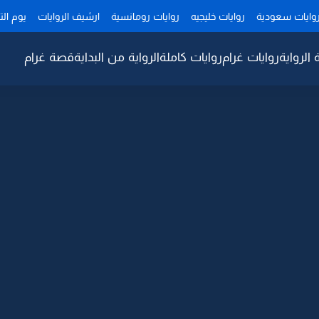
وايات سعودية
روايات خليجيه
روايات رومانسية
ارشيف الروايات
يوم ال
 الرواية
روايات غرام
روايات كاملة
الرواية من البداية
قصة غرام