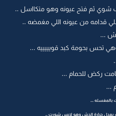
ب شوي ثم فتح عيونه وهو متكااسل ..
 قدامه من عيونه اللي مغمضه ..
ش ...
هي تحس بحومة كبد قويييييه ...
ت ركض للحمام ...
...
بالمغسله ...
ف يعدل حرارة الدش وهو لابس شورت ..