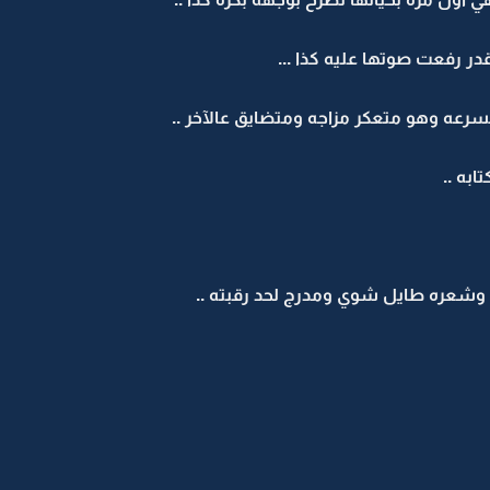
ر رفعت صوتها عليه كذا ...
عه وهو متعكر مزاجه ومتضايق عالآخر ..
به ..
. وشعره طايل شوي ومدرج لحد رقبته ..