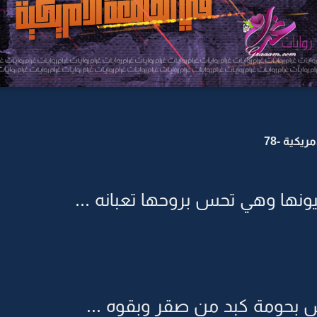
يكية -78
 فتحت عيونها وهي تحس بروحها تعبانه ...
حومة كبد من صقر وبقوه ...