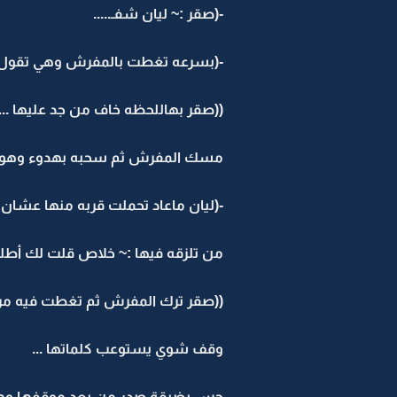
-(صقر :~ ليان شفـ.....
-(بسرعه تغطت بالمفرش وهي تقول :~ 
((صقر بهاللحظه خاف من جد عليها ...
مسك المفرش ثم سحبه بهدوء وهو ي
-(ليان ماعاد تحملت قربه منها عشا
من تلزقه فيها :~ خلاص قلت لك أطلع برآ 
((صقر ترك المفرش ثم تغطت فيه مره ثا
وقف شوي يستوعب كلماتها ...
حس بضيقة صدر من بعد موقفها وهي أو