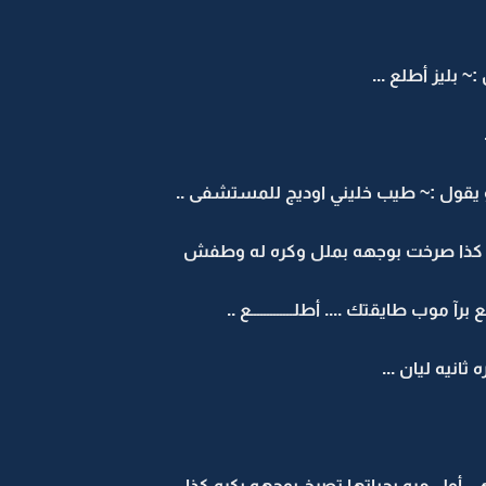
بليز أطلع ...
قول :~ طيب خليني اوديج للمستشفى ..
ن كذا صرخت بوجهه بملل وكره له وطفش
موب طايقتك .... أطلـــــــــــــع ..
نيه ليان ...
ل مره بحياتها تصرخ بوجهه بكره كذا ..