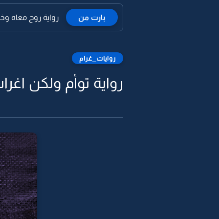
بارت من
رواية روح معاه وخلن
روايات_غرام
رواية توأم ولكن اغراب