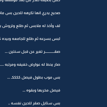
صحيح يدري انها تكرهه للحين بس ماقد
لف وأخذ له ملابس ثم طلع وتروش بسر
لبس بسرعه ثم طلع للجامعه وبيده كتا
صقـــــــــــــر تغير عن قبل سنتين ...
صار يحط له عوارض خفيفه ومرتبه ...
بس موب بطول فيصل ككككـ ...
فيصل مخربها وبقوه ...
بس ستايل صقر للحين نفسه ..