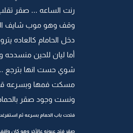
رنت الساعه ... صقر تقل
وقف وهو موب شايف اللي
دخل الحامام كالعاده يترو
أما ليان للحين منسدحه و
شوي حست انها بترجع ...
مسكت فمها وبسرعه قام
ونست وجود صقر بالحمام 
فتحت باب الحمام بسرعه ثم استفرغت 
صقر فتح عيونه عالأخر وهو كان واق