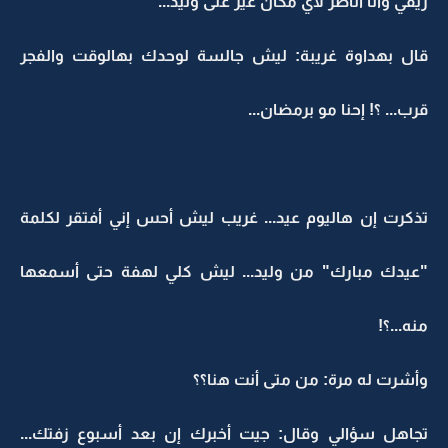
ريقي وأنا أناظر لأي مكان غير على وليد...
قال بهداوة غريبة: ليش جالسة لوحدك بهالوقت والفجر
قرب... ؟! إحنا مو برمضان...
تذكرت إن هاليوم عيد... غريب ليش أحس إني أفتقر لكلمة
"عيدك مبارك" من وليد... ليش كلي لهفة حتى أسمعها
منه...؟!
وأشرت له مرة: من متى أنت هنا؟؟
تجاهل سؤالي وقال: جيت أخبرك إن بعد أسبوع زفتك...