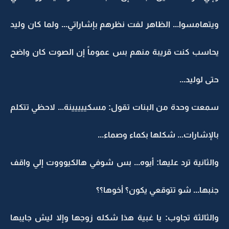
ويتهامسوا... الظاهر لفت نظرهم بإشاراتي... ولما كان وليد
يحاسب كنت قريبة منهم بس عموماً إن الصوت كان واضح
حتى لوليد...
سمعت وحدة من البنات تقول: مسكييييينة... لاحظي تتكلم
بالإشارات... شكلها بكماء وصماء...
والثانية ترد عليها: أيوه... بس شوفي هالكيوووت إلي واقف
جنبها... شو تتوقعي يكون؟ أخوها؟؟
والثالثة تجاوب: يا غبية هذا شكله زوجها وإلا ليش جايبها