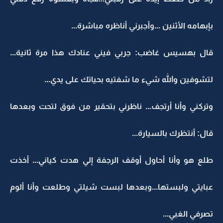
بإبهامه الأثنين ...وأجبرني أناظره مباشرة...
قال بهسيس غاضب: جربي فيني عنادك هذا مرة ثانية...
لتشوفين والله شيء ما شفتيه بحياتك على يدي...
وتركني وأنا أرتجف... ناظرني بتحقير من فوق لتحت وبعدها
قال: أنتظرك بالسيارة...
طلع هو وأنا أحاول أوقف الرجفة إلي هدت كياني... أخذت
عبايتي ولبستها...وبعدها لبست شيلتي وطلعت وأنا ألوم
تصرفي الغبي...