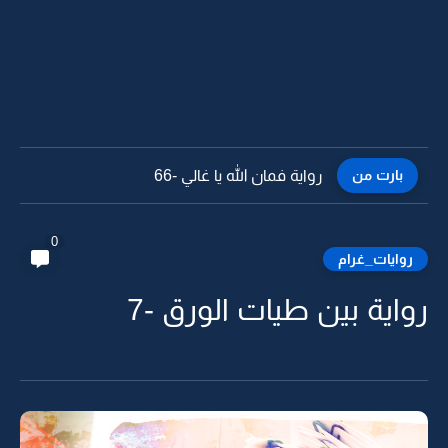
بارت من
رواية فمان الله يا غالي -65
0
روايات_غرام
رواية بين طيات الورق -7