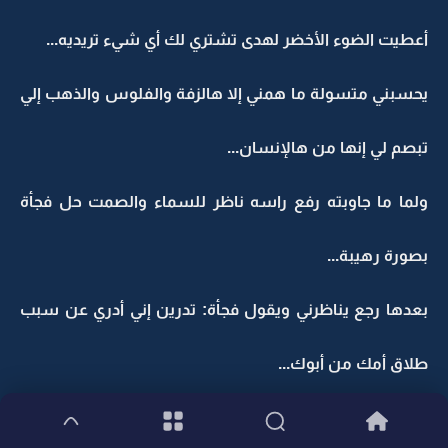
أعطيت الضوء الأخضر لهدى تشتري لك أي شيء تريديه...
يحسبني متسولة ما همني إلا هالزفة والفلوس والذهب إلي
تبصم لي إنها من هالإنسان...
ولما ما جاوبته رفع راسه ناظر للسماء والصمت حل فجأة
بصورة رهيبة...
بعدها رجع يناظرني ويقول فجأة: تدرين إني أدري عن سبب
طلاق أمك من أبوك...
أستغربت ليش يتكلم عن هالموضوع لكني سكت ولا