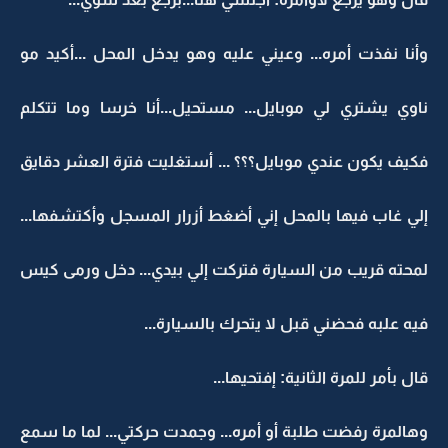
وأنا نفذت أمره... وعيني عليه وهو يدخل المحل ...أكيد مو
ناوي يشتري لي موبايل... مستحيل...أنا خرسا وما تتكلم
فكيف يكون عندي موبايل؟؟؟ ... أستغليت فترة العشر دقايق
إلي غاب فيها بالمحل إني أضغط أزرار المسجل وأكتشفها...
لمحته قريب من السيارة فتركت إلي بيدي... دخل ورمى كيس
فيه علبه فحضني قبل لا يتحرك بالسيارة...
قال بأمر للمرة الثانية: إفتحيها...
وهالمرة رفضت طلبة أو أمره... وجمدت حركتي... لما ما سمع