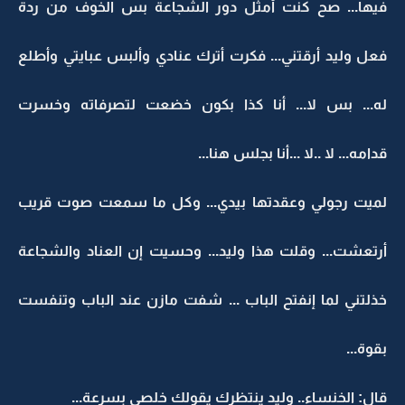
فيها... صح كنت أمثل دور الشجاعة بس الخوف من ردة
فعل وليد أرقتني... فكرت أترك عنادي وألبس عبايتي وأطلع
له... بس لا... أنا كذا بكون خضعت لتصرفاته وخسرت
قدامه... لا ..لا ...أنا بجلس هنا...
لميت رجولي وعقدتها بيدي... وكل ما سمعت صوت قريب
أرتعشت... وقلت هذا وليد... وحسيت إن العناد والشجاعة
خذلتني لما إنفتح الباب ... شفت مازن عند الباب وتنفست
بقوة...
قال: الخنساء.. وليد ينتظرك يقولك خلصي بسرعة...