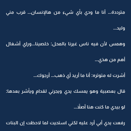
مترددة... أنا ما ودي بأي شيء من هالإنسان... قرب مني
وليد...
وهمس لأن فيه ناس غيرنا بالمحل: خلصينا...وراي أشغال
أهم من هذي...
أشرت له متوتره: أنا ما أريد أي ذهب... أرجوك...
قال بعصبية وهو يمسك يدي ويجرني لقدام ويأشر بعدها:
لو بيدي ما كنت هنا أصلاً...
رفعت يدي أبي أرد عليه لكني استحيت لما لاحظت إن البنات