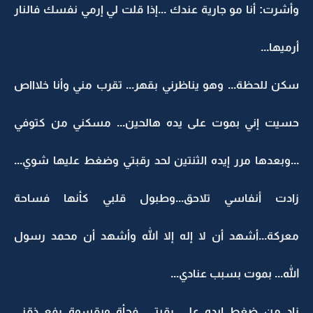
وأشرت: أنا مو جارية عندك ...إذا قلت لي إرمي نفسك فالنار
أرميها...
سكن للحظة... وهو يناظرني بقهر... تقرب مني وأنا خلاااص
حسيت إني بموت على يده هالحين... مسكني من كتوفي
...وبعدها مرر إيده الثنتين لحد رقبتي وضغط عليها شوي...
زادت أنفاسي تلاحق...وطبول قلبي كأنها فساحة
معركة...أشهد أن لا إله إلا الله وأشهد أن محمد رسول
الله... بموت بسبب عنادي...
زاد من ضغط إيده على رقبتي...فجأة وبقسوة رفع ذقني