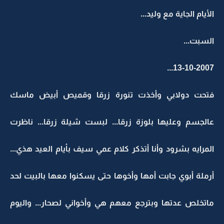
الأيام الجاية مع وليد...
السبت...
13-10-2007...
فتحت دولابي وأخذت تنورة زرقا وقميص أبيض ماسك
عالجسم وعليها بلوزة زرقا... لبست شيلة زرقا... ناظرت
المرايه بشرود وأنا أتذكر كلام عمي سيف بأيام العيد هذي...
أرملة أبوي جابت أمها وأخوها حتى يسكنوا معها بالبيت لحد
ماتخلص عدتها وبترجع معهم هي وأخواني لصحار... واليوم