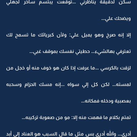
سكن لدقيقة يناظرني ...توقعت يبتسم ساخر لجهلي
ويضحك علي...
إلا إنه صرخ وهو يميل علي: ولأن كبريائك ما تسمح لك
تعترفي بهالشيء... حطيتي نفسك بموقف غبي...
لزقت بالكرسي ...ما عرفت إذا كان هو خوف منه أو خجل من
لمسته... لكن كل إلي سواه ...إنه مسك الحزام وسحبه
بعصبية ودخله فمكانه...
تمتم بكلام ما فهمت منه إلا: مو من صعوبة تركيبه...
أدري... والله أدري بس مثل ما قال السبب هو العناد إلي أبد