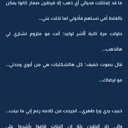
ما قد إمتلكت فحياتي أي ذهب إلا قرطين صغار كانوا يمكن
بالغلط أمي نستهم فأذوني لما تخلت عني...
حاولت مرة ثانية أأشر لوليد: أنت مو ملزوم تشتري لي
هالذهب...
قال بصوت خفيف: كل هالشكليات هي من أبوي وجدتي...
مو لرضاك...
خبيت يدي ورا ظهري... انجرحت من كلامه رغم إني ما بينت...
وإلي زاد الطين بلة إن البنات قاموا يأشروا علي