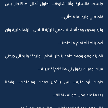
جلست فالسارة وأنا شاردة... أحاول أحلل هالألغاز بس
قاطعني وليد لما فاجأني...
وليد بهدوء وفجأة: لا تسمعي لثرثرة الناس... تراها كثيرة وإن
أعطيناها أهتمام ما خلصنا...
ناظرته وهو وجهه جامد يناظر لقدام... وليد؟؟ وليد إلي جرحني
مرات ومرات يقول لي هالكلام؟؟ غريبة...
حاولت أرد عليه... بس بالأخير جمدت وماعلقت... وقفنا
بعدها عند محل هواتف نقالة...
قال وهو يرجع لأوامره: أجلسي هنا...برجع بعد شوي...