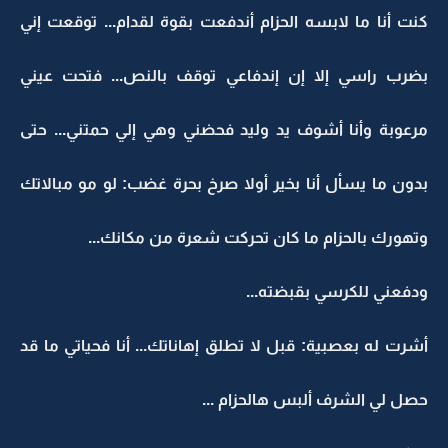
كنت أنا ما لابسه الحزام أندفعت بقوة لقدام... توقعت إني
بضرب راسي إلا إن إندفاعي توقف بالنص... فتحت عيني
مرعوبة وأنا أشوف يد وليد فحضني وهي إلي حمتني... حتى
بدون ما يسأل أنا بخير أولا صرخ بحرة غضب: لو مو مبالاتك
وتهورك بالحزام ما كان تحركت شعرة من مكانك...
ودفعني للكرسي بقبضته...
أشرت له بعصبية: قبل لا تطلق إهاناتك... أنا فحياتي ما قد
حصل لي الشرف ألبس هالحزام ...