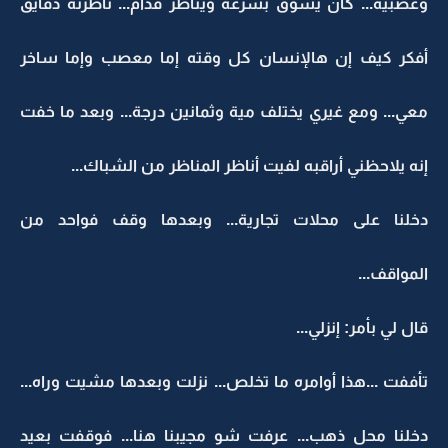
وعصبية... كان يسوق بسرعة ويناظر قدام... ناظرته دقايق
أفكر كيف إن هالإنسان كل وقته إما معصب وإما ساخر
معي... ومع غيري يختلف مية وثمانين درجة... وبعد ما خفت
إنه يلاحظني أراقبه لفيت أناظر المناظر من الشباك...
دخلنا على محلات تجارية... وبعدها وقف فواحد من
المواقف...
قال لي بأمر: إنزلي...
تأففت ...هذا أوامره ما تخلص... نزلت وبعدها مشيت وراه...
دخلنا محل ذهب... عرفت شو مجيبنا هنا... فوقفت بعيد