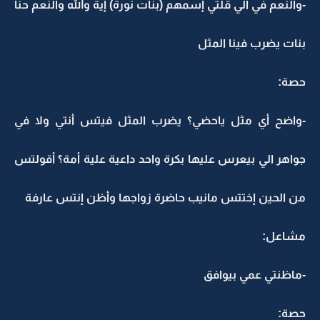
-والنعم في الي قلتي إسمهم (بنات نورة) إية والله والنعم حنا
بنات يضرب فينا المثل
حصة:
-واضح أي مثل ياحضي؟ يضرب المثل فيتس أنتي ولا في
جواهر الي بيعرس عليها بكرة واحد داعية علية أمة؟ أقولتس
من الحين إختتس مانيب حاضرة زواجها وأظن إنتس عارفة
مشاعل:
-ماظنتي عمي بيوافق
حصة: