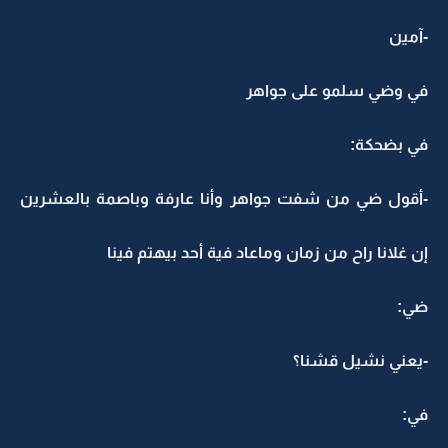
-آمين
في وضي سلمو على جواهر
في بضحكة:
-أقول ضي من شفت جواهر وأنا عارفة وباصمة بالعشرين
إن غلانا راح من زمان وماعاد فية أحد بيهتم فينا
ضي:
-يعني نشيل قشنا؟
في: