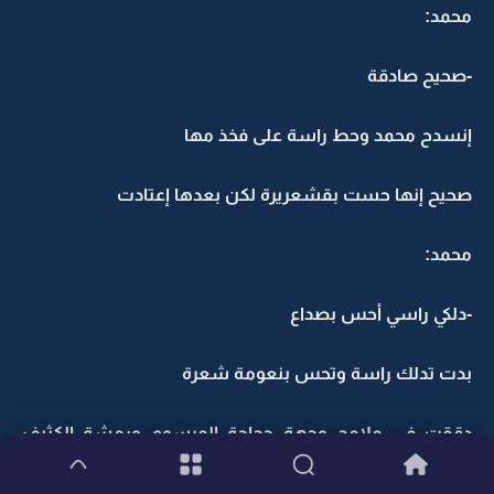
محمد:
-صحيح صادقة
إنسدح محمد وحط راسة على فخذ مها
صحيح إنها حست بقشعريرة لكن بعدها إعتادت
محمد:
-دلكي راسي أحس بصداع
بدت تدلك راسة وتحس بنعومة شعرة
دققت في ملامح وجهة حجاجة المرسوم ورمشة الكثيف
وأنفة المستقيم وشفايفة الي على شكل خط مستقيم