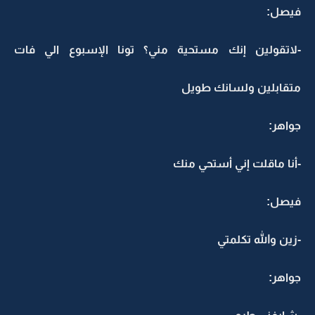
فيصل:
-لاتقولين إنك مستحية مني؟ تونا الإسبوع الي فات
متقابلين ولسانك طويل
جواهر:
-أنا ماقلت إني أستحي منك
فيصل:
-زين والله تكلمتي
جواهر: