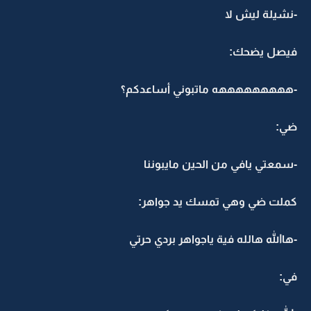
-نشيلة ليش لا
فيصل يضحك:
-هههههههههه ماتبوني أساعدكم؟
ضي:
-سمعتي يافي من الحين مايبوننا
كملت ضي وهي تمسك يد جواهر:
-هاالله هالله فية ياجواهر بردي حرتي
في: