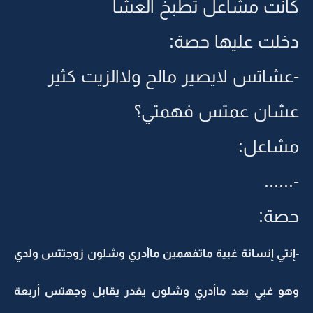
كانت مشاعل تطبخ العشا
دخلت عليها حصة:
-عشاتس لايصير مالح ولاالزيت كثير
عشان عمتس فهمتي؟
مشاعل:
‏-......
حصة:
-إنتي إنسانة غبية ماتفهمين ماأدري وشلون زوجتتس ولدي
وهو غبي بعد ماأدري وشلون يقدر يقابل وجهتس أربعة