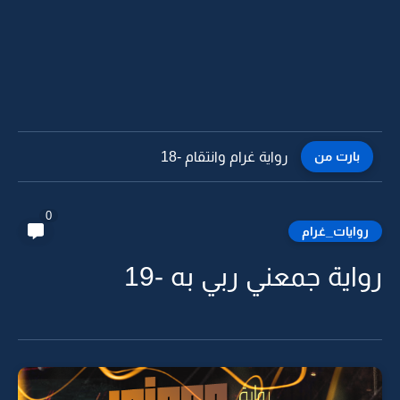
بارت من
رواية غرام وانتقام -17
0
روايات_غرام
رواية جمعني ربي به -19