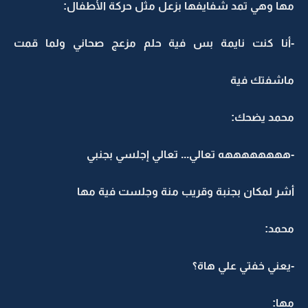
مها وهي تمد شفايفها بزعل مثل حركة الأطفال:
-أنا كنت نايمة بس فية حلم مزعج صحاني ولما قمت
ماشفتك فية
محمد يضحك:
-ههههههههه تعالي... تعالي إجلسي بجنبي
أشر لمكان بجنبة وقريب منة وجلست فية مها
محمد:
-يعني خفتي علي هاة؟
مها: