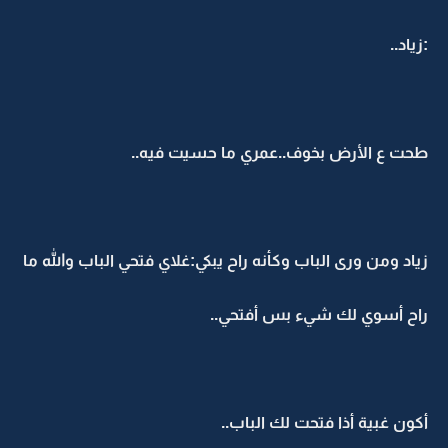
:زياد..
طحت ع الأرض بخوف..عمري ما حسيت فيه..
زياد ومن ورى الباب وكأنه راح يبكي:غلاي فتحي الباب والله ما
راح أسوي لك شيء بس أفتحي..
أكون غبية أذا فتحت لك الباب..