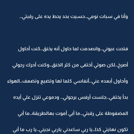
وأنا في سبات نومي..حسيت بحد يحط يده على رقبتي..
فتحت عيوني..وانصدمت لما حاول أنه يخنق..كنت أحاول
أصرخ..لكن صوتي أختفى من كثر الخنق..وكنت أحرك رجولي
وأحاول أبعده عني..أنفاسي كلما لها وتضيع وتضعف..الهواء
بدأ يختفي..جلست أرفس برجولي.. ودموعي تنزل علي أيده
المضغوطة على رقبتي..ما أبي أموت بهالطريقة..ما أبي
تكون نهايتي كذا..يا ربي ساعدني ياربي نجيني..يا رب ما أبي