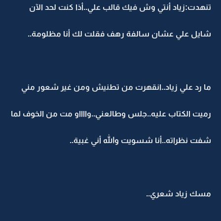
تنهدت:زياد أنتي وش فيك قالب علي..أذا كنت لحد الآن
شايل علي عشان سالفة رهف فقلت لك أنا مظلومة..
ما رد علي زياد..انقهرت من تطنيش ومن غير شعور مني
رميت الكتاب عليه..جلس وطالعني..وااااو مت من الخوف لما
شفت نظراته..أنا شسويت والله أني غبية..
مسك زياد شعري..