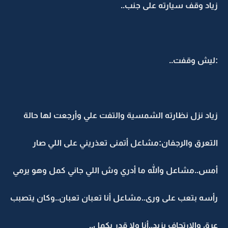
زياد وقف سيارته على جنب..
:ليش وقفت..
زياد نزل نظارته الشمسية والتفت علي وأرجعت لها حالة
التعرق والرجفان:مشاعل أتمنى تعذريني على اللي صار
أمس..مشاعل والله ما أدري وش اللي جاني كمل وهو يرمي
رأسه بتعب على ورى..مشاعل أنا تعبان تعبان..وكان يتصبب
عرق والارتجاف يزيد..أنا ولا قدر يكمل..