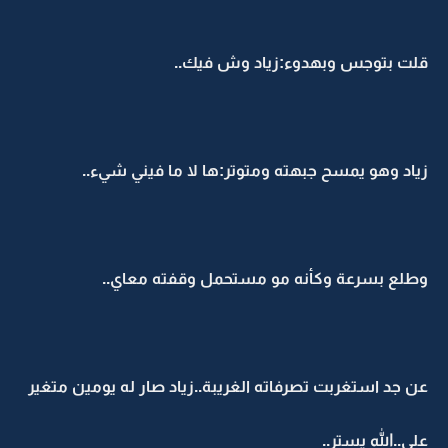
قلت بتوجس وبهدوء:زياد وش فيك..
زياد وهو يمسح جبهته ومتوتر:ها لا ما فيني شيء..
وطلع بسرعة وكأنه مو مستحمل وقفته معاي..
عن جد استغربت تصرفاته الغريبة..زياد صار له يومين متغير
علي..الله يستر..