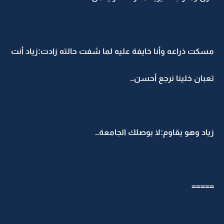
مسكت ذراعه وأنا خايفة عليه لما شفت حالته زادت:زياد أنت
تعبان خلينا نرجع أحسن..
زياد وهو يقاوم:لا بوصلك الجامعة..
=====