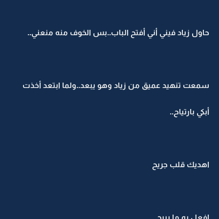
حاول زياد فيني أني أفتح الباب..بس الخوف منه منعني..
سمعت تنهيد عميق من زياد وهو يبعد..ولما ابتعد أخذت
أبكي بارتياح..
اهديك قلب جريح
افعل به ما يبيح