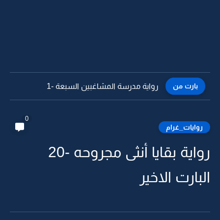
بارت من
رواية عيونك ذبحتني وبسمتك دوختني تعجبني -44 البارت الاخير
0
روايات_غرام
رواية بقايا أنثى مجروحه -20
البارت الاخير