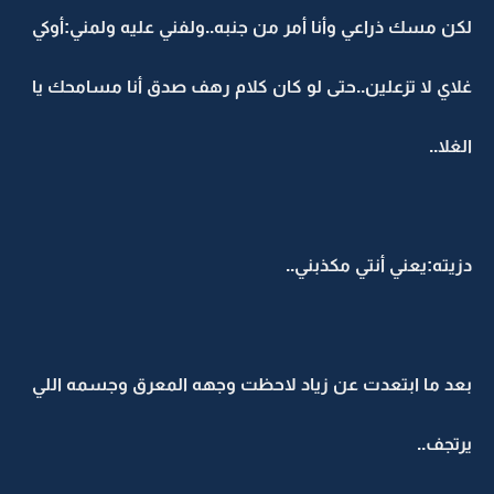
لكن مسك ذراعي وأنا أمر من جنبه..ولفني عليه ولمني:أوكي
غلاي لا تزعلين..حتى لو كان كلام رهف صدق أنا مسامحك يا
الغلا..
دزيته:يعني أنتي مكذبني..
بعد ما ابتعدت عن زياد لاحظت وجهه المعرق وجسمه اللي
يرتجف..