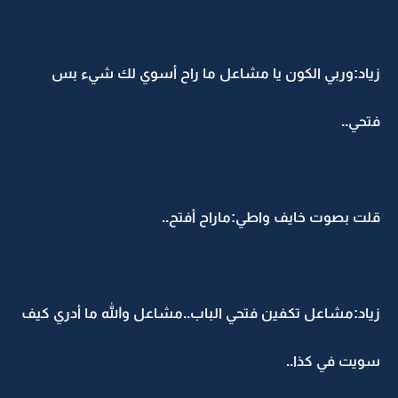
زياد:وربي الكون يا مشاعل ما راح أسوي لك شيء بس
فتحي..
قلت بصوت خايف واطي:ماراح أفتح..
زياد:مشاعل تكفين فتحي الباب..مشاعل والله ما أدري كيف
سويت في كذا..