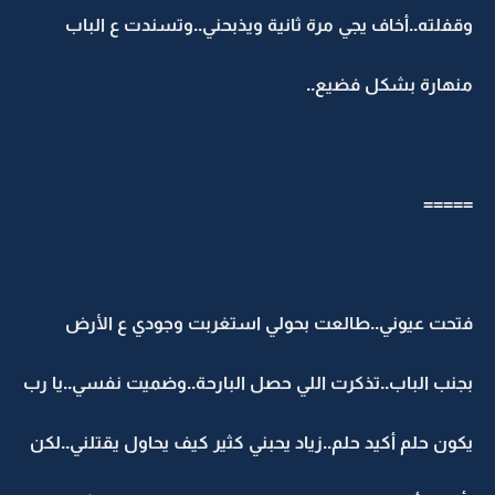
وقفلته..أخاف يجي مرة ثانية ويذبحني..وتسندت ع الباب
منهارة بشكل فضيع..
=====
فتحت عيوني..طالعت بحولي استغربت وجودي ع الأرض
بجنب الباب..تذكرت اللي حصل البارحة..وضميت نفسي..يا رب
يكون حلم أكيد حلم..زياد يحبني كثير كيف يحاول يقتلني..لكن