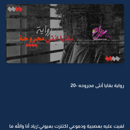
رواية بقايا أنثى مجروحه -20
لفيت عليه بعصبية ودموعي اكتنزت بعيوني:زياد أنا والله ما