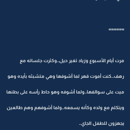
======
مرت أيام الأسبوع وزياد تغير حيل..وكثرت جلساته مع
رهف..كنت أموت قهر لما أشوفها وهي متشبثه بأيده وهو
ميت على سوالفها..ولما أشوفه وهو حاط رأسه على بطنها
ويتكلم مع ولده وكأنه يسمعه..ولما أشوفهم وهم طالعين
يجهزون للطفل الجاي..