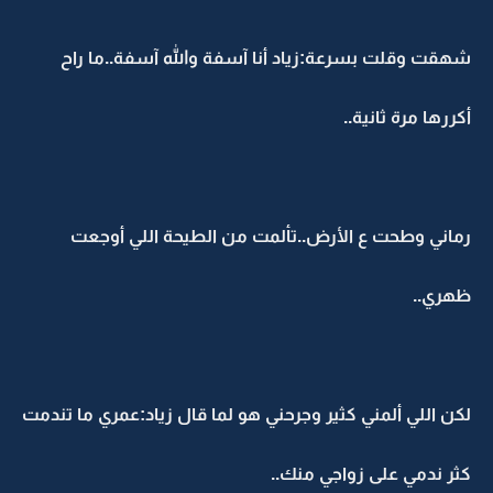
شهقت وقلت بسرعة:زياد أنا آسفة والله آسفة..ما راح
أكررها مرة ثانية..
رماني وطحت ع الأرض..تألمت من الطيحة اللي أوجعت
ظهري..
لكن اللي ألمني كثير وجرحني هو لما قال زياد:عمري ما تندمت
كثر ندمي على زواجي منك..