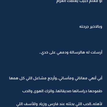
أو معلم حبيب يعلمك الغرام
وبالاخير جرحته
أرسلت له هالرسالة ودمعي على خدي..
أبي أنهي معاناتي ومآساتي..وأرجع مشاعل اللي كل همها
طموحها دراساتها صديقاتها..واترك الهوى والحب
لأهله..الحب اللي بحثته عند فارس وزياد وللأسف اللي