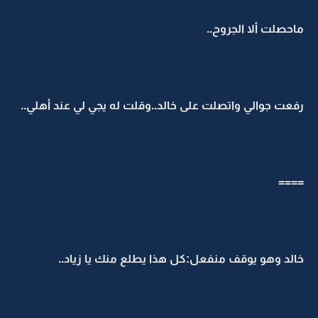
ماحصلت ألا الجروح..
رفعت جوالي واتصلت على خالد..وقلت له يجي لي عند أهلي..
====
خالد وهو يوقف منفعل:كل هذا يطلع منك يا زياد..