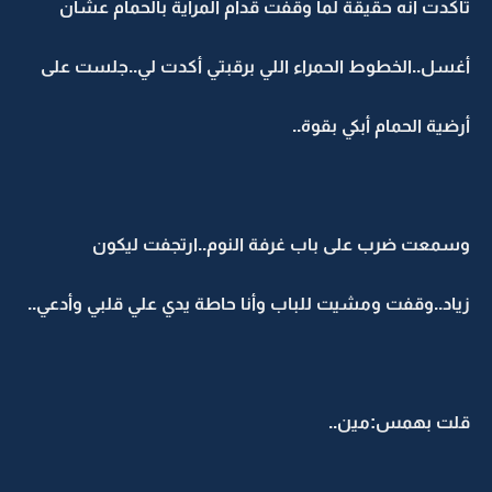
تأكدت أنه حقيقة لما وقفت قدام المراية بالحمام عشان
أغسل..الخطوط الحمراء اللي برقبتي أكدت لي..جلست على
أرضية الحمام أبكي بقوة..
وسمعت ضرب على باب غرفة النوم..ارتجفت ليكون
زياد..وقفت ومشيت للباب وأنا حاطة يدي علي قلبي وأدعي..
قلت بهمس:مين..