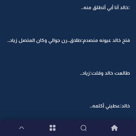
:خالد أنا أبي أتطلق منه..
فتح خالد عيونه منصدم:طلاق..رن جوالي وكان المتصل زياد..
طالعت خالد وقلت:زياد..
خالد:عطيني أكلمه..