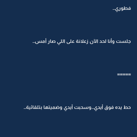
فطوري..
جلست وأنا لحد الآن زعلانة على اللي صار أمس..
=====
حط يده فوق أيدي..وسحبت أيدي وضميتها بتلقائية..