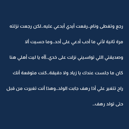
رجع وتغطى ونام..رفعت أيدي أبدعي عليه..لكن رجعت نزلته
مرة ثانية لأني ما أحب أدعي على أحد..وما حسيت ألا
وصديقتي اللي تواسيني نزلت على خدي..آآه يا ليت أهلي هنا
كان ما جلست عندك يا زياد ولا دقيقة..كنت متوقعة أنك
راح تتغير علي أذا رهف جابت الولد..وهذا أنت تغيرت من قبل
حتى تولد رهف..