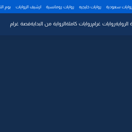
وايات سعودية
روايات خليجيه
روايات رومانسية
ارشيف الروايات
يوم ال
 الرواية
روايات غرام
روايات كاملة
الرواية من البداية
قصة غرام