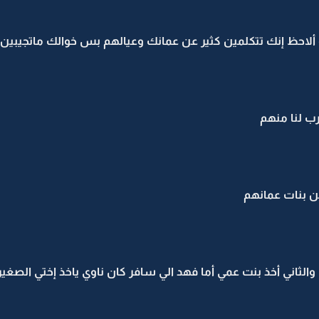
لله ألاحظ إنك تتكلمين كثير عن عمانك وعيالهم بس خوالك ماتجيبين
رب لنا منهم
من بنات عمانهم
ي والثاني أخذ بنت عمي أما فهد الي سافر كان ناوي ياخذ إختي الص