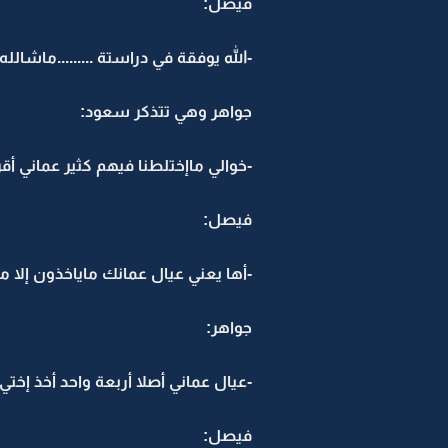
فيصل:
-الله يوفقة في دراستة .........ماشا
جواهر وهي تتذكر سعود:
-خوالي ماإختلطنا فيهم كثير عماني أق
فيصل:
-أها يعني عيال عمانك ماياخذون إلا 
جواهر:
-عيال عماني أصلا أربعة واحد أخذ إخت
فيصل: