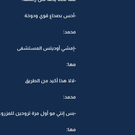
-أحس بصداع قوي ودوخة
محمد:
-إمشي أوديتس المستشفى
مها:
-لالا هذا أكيد من الطريق
محمد:
-بس إنتي مو أول مرة تروحين للمزروع
مها: