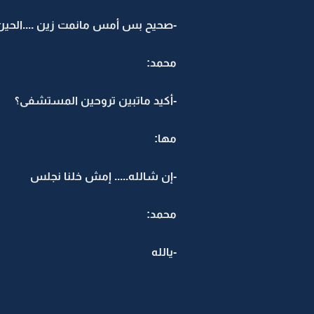
-صحيح بس أمس مانمت زين ....الحي
محمد:
-أكيد ماتبين تروحين المستشفى؟
مها:
-إن شالله..... إمش خلنا نجلس
محمد:
-يالله