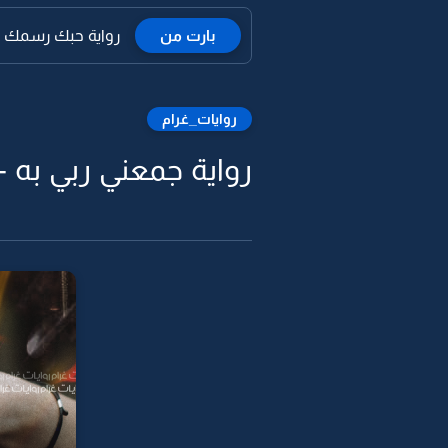
بارت من
رواية حبك رسمك في 
روايات_غرام
رواية جمعني ربي به -24