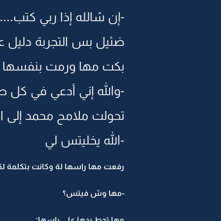
-إن شالله إذا ربي كتب....
ضئيل بس التجربة دليل 
بكت مها ورمت بنفسها ب
-والله إني أدعي في كل ص
تحولت ملامح محمد إلى ال
-الله يخليتس لي
رفعت مها راسها لة وكانت بتكلمة ل
-مها وش فيتس؟
مها تحط يدها على راسها: