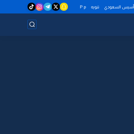
تأسيس السعودي
تنويه
P p