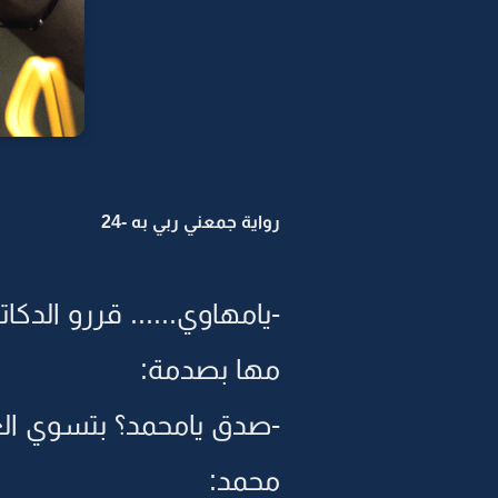
رواية جمعني ربي به -24
-يامهاوي...... قررو الدك
مها بصدمة:
-صدق يامحمد؟ بتسوي الع
محمد: