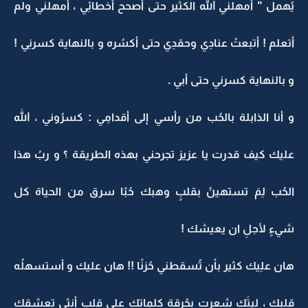
يُهمل " أمهلني الله الكثير حتى أُصحح أخطائِي ، أمهلني ولم
أتعلم ! أتبعتُ عنادِي وحقدِي حتى أكسُره و بالنهاية كسرنِي !
و بالنهاية كسرني حتى أبي .
و أنا الذابلة بالحُب من رأسي إلى أقدامِي : كسرُوني ، الله
عليك كيف قدرت يا عزيز تجرحني بهذه الطريقة ؟ و ربُ هذا
الحُب لِمَ تستهينُ بقلبٍ وهبك حُبًا سرق من الحياة كل
شيءٍ لأجلِ ان يعيشك !
هان علِيك كثير بأن تُسقطني حُزنًا !! هان عليك و أستسهلُه
قلبك ، ليتَك شعرت بحُرقة كلماتك على قلب أنثى تعشقك