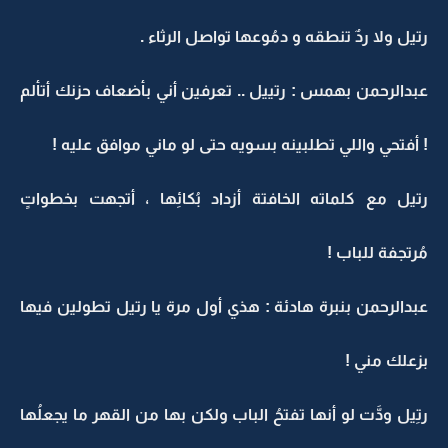
رتيل ولا ردٌ تنطقه و دمُوعها تواصل الرثاء .
عبدالرحمن بهمس : رتييل .. تعرفين أني بأضعاف حزنك أتألم
! أفتحي واللي تطلبينه بسويه حتى لو ماني موافق عليه !
رتيل مع كلماته الخافتة أزداد بُكائِها ، أتجهت بخطواتٍ
مُرتجفة للباب !
عبدالرحمن بنبرة هادئة : هذي أول مرة يا رتيل تطولين فيها
بزعلك مني !
رتِيل ودَّت لو أنها تفتحُ الباب ولكن بها من القهر ما يجعلُها