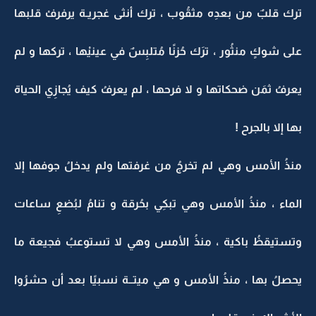
ترك قلبٌ من بعدِه مثقُوب ، ترك أنثى غجريـة يرفرفْ قلبها
على شوكٍ منثُور ، ترَك حُزنًا مُتلبِسٌ في عينيْها ، تركها و لم
يعرفُ ثمَن ضحكاتها و لا فرحها ، لم يعرفُ كيف يُجازِي الحياة
بها إلا بالجرح !
منذُ الأمس وهي لم تخرجُ من غرفتها ولم يدخلُ جوفها إلا
الماء ، منذُ الأمس وهي تبكِي بحُرقة و تنامُ لبُضعِ ساعات
وتستيقظُ باكية ، منذُ الأمس وهي لا تستوعبُ فجيعة ما
يحصلُ بها ، منذُ الأمس و هي ميتــة نسبيًا بعد أن حشرُوا