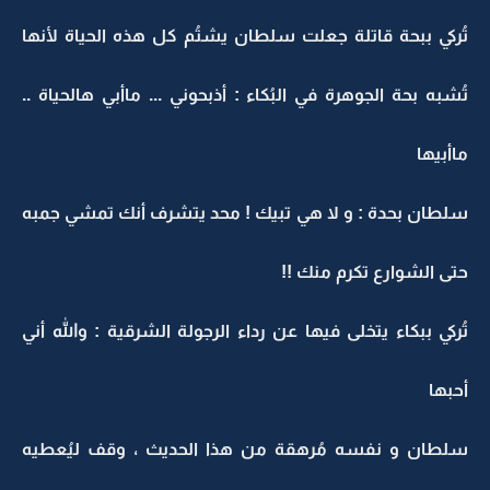
تُركي ببحة قاتلة جعلت سلطان يشتُم كل هذه الحياة لأنها
تُشبه بحة الجوهرة في البُكاء : أذبحوني ... ماأبي هالحياة ..
ماأبيها
سلطان بحدة : و لا هي تبيك ! محد يتشرف أنك تمشي جمبه
حتى الشوارع تكرم منك !!
تُركي ببكاء يتخلى فيها عن رداء الرجولة الشرقية : والله أني
أحبها
سلطان و نفسه مُرهقة من هذا الحديث ، وقف ليُعطيه