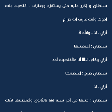
سلطان و يُكرر عليه حتى يستفزه ويعترف : أغتصبت بنت
أخوك وأنت عارف أنه حراام
تُركي : لأ .. والله لأ
سلطان : أغتصبتها
تُركي ببكاء : لآآآآ أنا ماأغتصبت أحد
سلطان صرخ : أغتصبتها
تُركي : لأ
سلطان : جيتها في آخر سنة لها بالثانوي وأغتصبتها لأنك