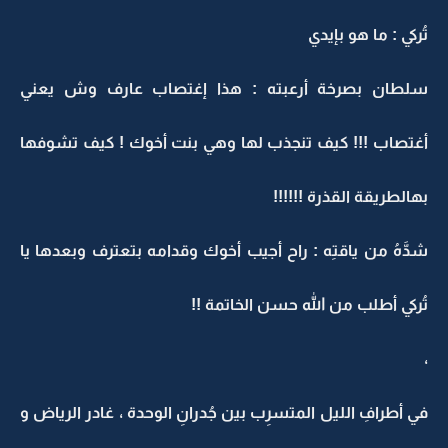
تُركي : ما هو بإيدي
سلطان بصرخة أرعبته : هذا إغتصاب عارف وش يعني
أغتصاب !!! كيف تنجذب لها وهي بنت أخوك ! كيف تشوفها
بهالطريقة القذرة !!!!!!
شدَّهُ من ياقتِه : راح أجيب أخوك وقدامه بتعترف وبعدها يا
تُركي أطلب من الله حسن الخاتمة !!
،
في أطرافِ الليل المتسرِب بين جُدرانِ الوحدة ، غادر الرياض و