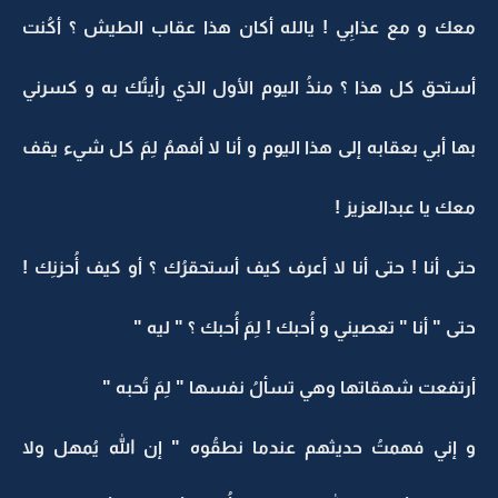
معك و مع عذابِي ! يالله أكان هذا عقاب الطيش ؟ أكُنت
أستحق كل هذا ؟ منذُ اليوم الأول الذي رأيتُك به و كسرني
بها أبي بعقابه إلى هذا اليوم و أنا لا أفهمُ لِمَ كل شيء يقف
معك يا عبدالعزيز !
حتى أنا ! حتى أنا لا أعرف كيف أستحقرُك ؟ أو كيف أُحزنِك !
حتى " أنا " تعصيني و أُحبك ! لِمَ أُحبك ؟ " ليه "
أرتفعت شهقاتها وهي تسألُ نفسها " لِمَ تُحبه "
و إني فهمتُ حديثهم عندما نطقُوه " إن الله يُمهل ولا