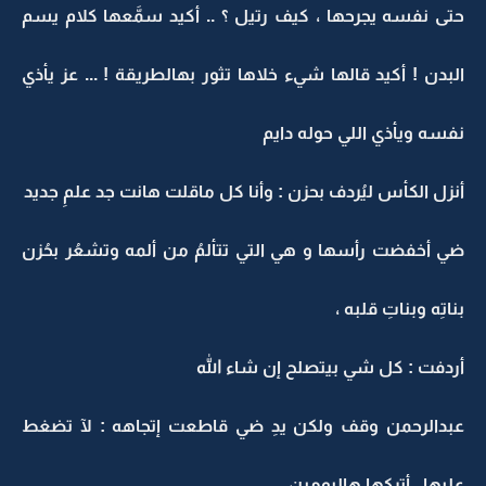
حتى نفسه يجرحها ، كيف رتيل ؟ .. أكيد سمَّعها كلام يسم
البدن ! أكيد قالها شيء خلاها تثور بهالطريقة ! ... عز يأذي
نفسه ويأذي اللي حوله دايم
أنزل الكأس ليُردف بحزن : وأنا كل ماقلت هانت جد علمِ جديد
ضي أخفضت رأسها و هي التي تتألمُ من ألمه وتشعُر بحُزن
بناتِه وبناتِ قلبه ،
أردفت : كل شي بيتصلح إن شاء الله
عبدالرحمن وقف ولكن يدِ ضي قاطعت إتجاهه : لآ تضغط
عليها ، أتركها هاليومين