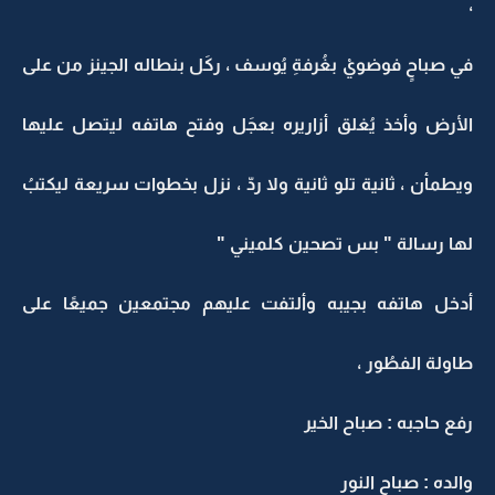
،
في صباحٍ فوضويْ بغُرفةِ يُوسف ، ركَل بنطاله الجينز من على
الأرض وأخذ يُغلق أزاريره بعجَل وفتح هاتفه ليتصل عليها
ويطمأن ، ثانية تلو ثانية ولا ردّ ، نزل بخطوات سريعة ليكتبُ
لها رسالة " بس تصحين كلميني "
أدخل هاتفه بجيبه وألتفت عليهم مجتمعين جميعًا على
طاولة الفطُور ،
رفع حاجبه : صباح الخير
والده : صباح النور