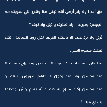
حق أحد ! ولا راح أرضى أنك تبقى هنا وتكرر اللي سويته مع
الجوهرة بغيرها !! راح تعترف يا تُركي ولا كيف ؟
تُركي ولا يردُ عليه الا بالبكاء المُزعج لكل روح إنسانية ، بُكاء
يُفكِك قسوة الحجر .
سلطان عقد حاجبيه : أعترف لأن خلاص محد راح يفيدك لا
عبدالمحسن ولا عبدالرحمن ! كلهم يدورون عليك و
عبدالمحسن أكيد ماراح يسكت والله يعلم وش مخطط
يسوي فيك !