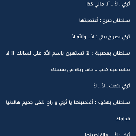
تُركي : لأ .. أنا ماني كذا
سلطان صرخ : أغتصبتها
تُركي بصراخ يبكي : لأ .. والله لأ
سلطان بعصبية : لآ تستهين بإسم الله على لسانك !! لا
تحلف فيه كذب .. خاف ربك في نفسك
تُركي بتعبْ : لأ .. لأ
سلطان بهدُوء : أغتصبتها يا تُركي و راح تلقى جحيم هالدنيا
قدامك
تُركي : لأ . . ماأغتصبتها