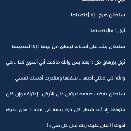
سلطان صرخ : إلا أغتصبتها
تُركي : ماأغتصبتها
سلطان يشد على أسنانه لينطق من بينها : إلأا أغتصبتها
تُركي بإرهاقٍ بكى : أيهه بس والله ماكنت أبي أسوي كذا .. هي
والله اللي خلتني أحبها .. شفتها ومقدرت أمسك نفسي
سلطان بغضب صفعه ليرتمي على الأرض ، إعترافه وإن كان
متوقعًا إلا أنه شطر كل ذرة رحمة في قلبه : هان عليك
أخوك !! هان عليك ربك قبل كل شيء !