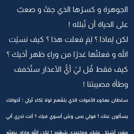
الجوهرة و كسرُها الذي جفَّ و صعبٌ
على الحياة أن تُبلله !
لكن لِماذا ؟ لِمَ فعلت هذا ؟ كيف نسيْت
الله و فعلتُها غدرًا من وراءِ ظهر أخيك ؟
كيف فقط قُل ليْ أيُّ الأعذار ستُخفف
وطأة مصيبتنا !
سلطان بهدُوء الأموات الذي يلفُهم لولا بُكاء تُركي : أخوانك
يسألون عنك ! قولي بس وش أسوي فيك ؟ أنت تدرِي أني
مقدر أشتكي عليك وماعندي شهُود ! لكن الله ماراح يضيِّع