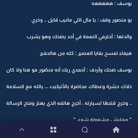
يوسف : هههههه
بو منصور وقف : يا مال اللي مانيب قايل .. وخرج.
والدتها : أحترمي النعمة في أحد يضحك وهو يشرب
هيفاء تمسح بقايا العصير : كله من هالحقير
يوسف ضحك وأردف : أحمدي ربك أنه منصُور مو هنا ولا كان
خلاك حشرة وعطاك محاضرة بالأتيكيت ... يالله مع السلامة
.. وخرج مُتجهًا لسيارته ، أخرج هاتفه الذي يهتز وفتح الرسالة
" معليش مشغولة شوي "
شد على شفتيْه و بقيْ متوقفًا لثوانِي طويلة ، أرسَل " كنت