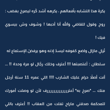
يكرهُ هذا التشابه بأفعالهم ، يكرهه أشد كُره ليصرخ بغضب :
روح وقول للقاضي والله أنا أحبها ! وشوف وش بيسوي
فيك !
تُركي مازال واضع كفوفه ليسدُ إذنه وهو يرفضُ الإستماع له
سلطان : أغتصبتها !!! أعترف وخلك رجَّال لو مرة وحدة !! ...
أنت أصلاً حرام عليك الشارب !!!! اللي عمره 11 سنة أرجل
منك ... *صرخ به* أعترررررررررررررف لأن لو وصلت أمورك
للمحكمة صدقني ماراح تفلت من العقاب !! أعترف باللي