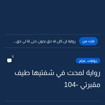
بارت من
رواية ان كان له حق يخون حتى انا لي حق...
0
روايات_غرام
رواية لمحت في شفتيها طيف
مقبرتي -104