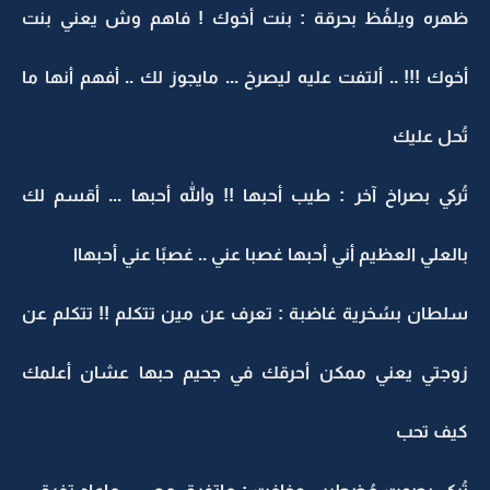
ظهره ويلفُظ بحرقة : بنت أخوك ! فاهم وش يعني بنت
أخوك !!! .. ألتفت عليه ليصرخ ... مايجوز لك .. أفهم أنها ما
تُحل عليك
تُركي بصراخ آخر : طيب أحبها !! والله أحبها ... أقسم لك
بالعلي العظيم أني أحبها غصبا عني .. غصبًا عني أحبهاا
سلطان بسُخرية غاضبة : تعرف عن مين تتكلم !! تتكلم عن
زوجتي يعني ممكن أحرقك في جحيم حبها عشان أعلمك
كيف تحب