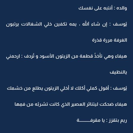
والده : أنتبه على نفسك
يُوسف : إن شاء الله ، يمه تكفين خلي الشغالات يرتبون
الغرفة مررة قذرة
هيفاء وهي تأخذُ قطعة من الزيتون الأسود و تُردف : ارحمني
يالنظيف
يُوسف : أقول كملي أكلك لا أخلي الزيتون يطلع من خشمك
هيفاء ضحكت ليتناثر العصير الذي كانت تشربُه من فمِها
ريم بتقزز : يا مقرفــــــــــــة