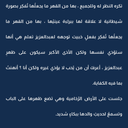
تكره النظر له وللجميع ، بها من القهر ما يجعلُها تُفكِر بصورة
شيطانية لا علاقة لها ببراءة عينيْها ، بها من القهر ما
يجعلُها تُفكِر بفعلٍ خبيث توجهه لعبدالعزيز تعلم هي أنها
ستؤذي نفسها ولكن الأذى الأكبر سيكون على ظهرِ
عبدالعزيز ، أعرفُ أن من يُحب لا يؤذي غيره ولكن أنا ؟ أنهنتُ
بما فيه الكفاية.
جلست على الأرض الرُخامية وهي تضع ظهرها على الباب
وتسمعُ لحديثِ والدها ببكاءٍ شديد.