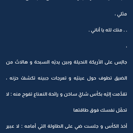
مثلي ،
. . منك لله يا أناني .
،
جالِس على الأريكة النحيلة وبين يديْه السبحة و هالاتٌ من
الضيق تطوف حول عينيْه و تعرجات جبينه تكشفُ حزنه ،
تقدَّمت إليْه بكأس شايْ ساخن و رائحة النعناع تفوح منه : لا
تحمِّل نفسك فوق طاقتها
أخذ الكأس و جلست ضي على الطاولة التي أمامه : لا عبير