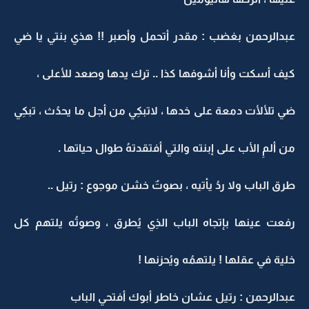
عبدالرحمن بغضب : مقدر أتحمل وأصبر !! هذي بنتي يا ضي
كيف أسكت وأنا أشوفها كذا .. ترك يدها وصعد للأعلى ،
ضي تلألأت دمعة على خدها ، لاتبكِي من أجل ما يحدُث ، تبكِي
من ألمِ الأب على إبنته والتي أفتقدتهُ طوال حياتها .
طرق الباب ولا ردُ يأتيه ، بصوتٌ خشن موجوع : رتيل ..
رفعت عينها بإتجاه الباب الذِي يُطرق ، وصوتُه يلتهم كل
خلية في عقلها ! يلتهمُه ويُحزنها !
عبدالرحمن : رتيل عشان خاطر أبوك أفتحي الباب