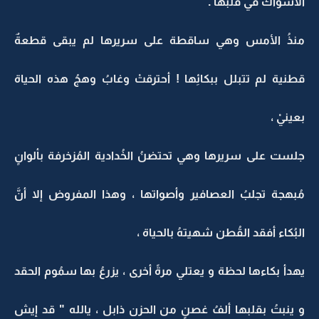
الأشواك في قلبها .
منذُ الأمس وهي ساقطة على سريرها لم يبقى قطعةٌ
قطنية لم تتبلل ببكائِها ! أحترقتْ وغابُ وهجُ هذه الحياة
بعينيْ ،
جلست على سريرها وهي تحتضنُ الخُدادية المُزخرفة بألوانٍ
مُبهجة تجلبُ العصافير وأصواتها ، وهذا المفروض إلا أنَّ
البُكاء أفقد القُطن شهيتهُ بالحياة ،
يهدأ بكاءها لحظة و يعتلي مرةً أخرى ، يزرعُ بها سمُوم الحقد
و ينبتُ بقلبها ألفُ غصنٍ من الحزن ذابل ، يالله " قد إيش