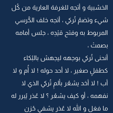
الخشبية و أتجه للغرفة العارية من كُل
شيء وتضمُ تُركي ، أتجه خلف الكُرسي
المربوط به وفتح قيْدِه ، جلس أمامه
بصمتْ ،
أنحنى تُركي بوجهه ليجهش بالبُكاء
كطفلٍ صغير ، لا أحد حوله ! لا أُم و لا
أب ! لا أحَد يشعُر بألمِ تُركي الذي لا
نفهمه ، أو كيف يشعُر ؟ لا عُذر يُبرر له
ما فعَل و الله لا عُذر يشفي حُزن