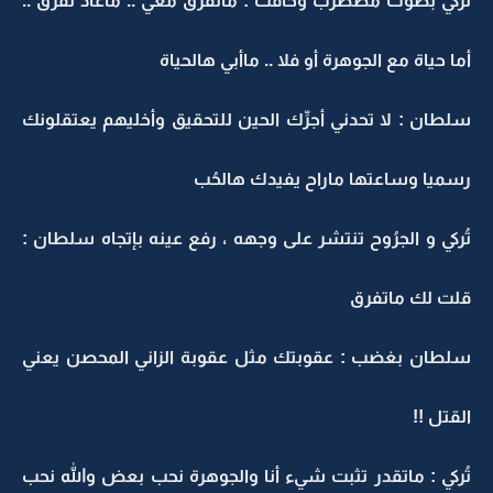
تُركي بصوت مُضطرب وخافت : ماتفرق معي .. ماعاد تفرق ..
أما حياة مع الجوهرة أو فلا .. ماأبي هالحياة
سلطان : لا تحدني أجرِّك الحين للتحقيق وأخليهم يعتقلونك
رسميا وساعتها ماراح يفيدك هالحُب
تُركي و الجرُوح تنتشر على وجهه ، رفع عينه بإتجاه سلطان :
قلت لك ماتفرق
سلطان بغضب : عقوبتك مثل عقوبة الزاني المحصن يعني
القتل !!
تُركي : ماتقدر تثبت شيء أنا والجوهرة نحب بعض والله نحب