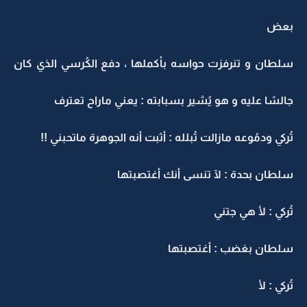
بعض
سلطان و تنرفزت حواسه بأكملها ، دفع الكُرسي الذي كان
جالسًا عليه و هو يُشير بسبابته : يعني ماراح تعترف
تُركي ودمُوعه مازالت تُبلله : أثبت أنه الجوهرة ماتحبني !!
سلطان بحدة : لآ تنسى أنك أغتصبتها
تُركي : لأ هي جتني
سلطان بغضب : أغتصبتها
تُركي : لأ