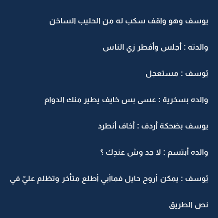
يوسف وهو واقف سكب له من الحليب الساخن
والدته : أجلس وأفطر زي الناس
يُوسف : مستعجل
والده بسخرية : عسى بس خايف يطير منك الدوام
يوسف بضحكة أردف : أخاف أنطرد
والده أبتسم : لا جد وش عندِك ؟
يُوسف : يمكن أروح حايل فماأبي أطلع متأخر وتظلم عليّ في
نص الطريق