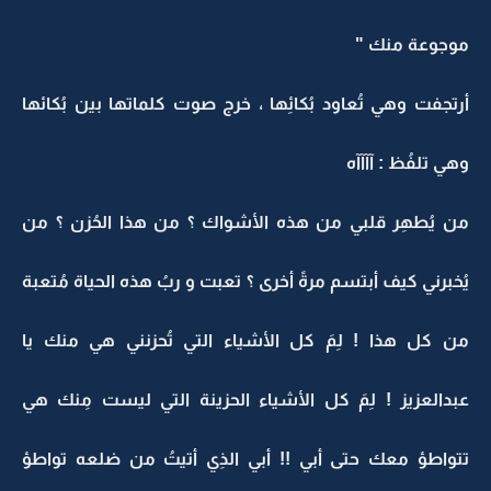
موجوعة منك "
أرتجفت وهي تُعاود بُكائِها ، خرج صوت كلماتها بين بُكائها
وهي تلفُظ : آآآآه
من يُطهِر قلبي من هذه الأشواك ؟ من هذا الحُزن ؟ من
يُخبرني كيف أبتسم مرةً أخرى ؟ تعبت و ربُ هذه الحياة مُتعبة
من كل هذا ! لِمَ كل الأشياء التي تُحزنني هي منك يا
عبدالعزيز ! لِمَ كل الأشياء الحزينة التي ليست مِنك هي
تتواطؤ معك حتى أبي !! أبي الذِي أتيتُ من ضلعه تواطؤ