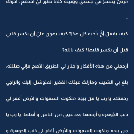
مرضٌ ينتشرُ في جسدي ويُميته كلما نطق ليَ أحدهم ـ أخُوك
ـ.
كيف يفعلُ أخٌ بأخيه كل هذا؟ كيف يهون عليَ أن يكسر قلبي
قبل أن يكسر قلبها؟ كيف يالله؟
أرحمني من هذه الأفكار وأختار لي الطريق الأصح فإني ضللته،
بلغ بي الشيب ومازلتُ عبدُك الفقير المتوسَل إليك والراجي
رحمتك، يا رب يا من بيدِه ملكوت السموات والأرض أغفر لي
ذنب الجُوهرة و أرحمها بعد عيني من الناس و أهلها، يا رب يا
من بيدِه ملكوت السمواتِ والأرض أغفر لي ذنب الجوهرة و