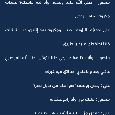
منصور : صلى الله عليه وسلم، وأنا ليه مآخذك؟ عشانه
مكروه أسافر بروحي
علي يحصرُه بالزاوية : طيب ومكروه بعد إثنين، جب لنا ثالث
خلنا نطقطق عليه بالطريق
منصور : وأنت ذا همَك! يخي خلنا نتوكَل إحنا لأنه الموضوع
عائلي بعد وماعندي أحد أثق فيه غيرك
علي : يخص يوسف؟ هو اهله من حايل صح؟
منصور : عليك نور، وأنا رايح عشانه
علي : خلاص مرَني الليلة الله يسهَل طريقنا