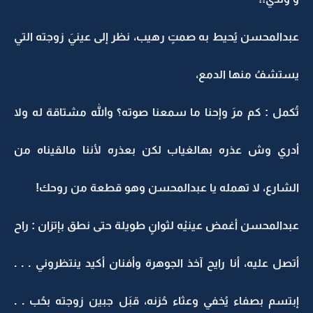
عبدالمحسن يُحيط به صمتٍ رهيب، نظر إلى عينيَ زوجته التي
يستشفُ منها الدمع،
تُكمل : كم مرَ وإحنا ما سمعنا صوته؟ والله مشتاقة له ولا
أدري وش عذره بهالغياب لكن بعذره لأننا مالقيناه من
الشارع، لا تهمله يا عبدالمحسن وهو قطعة من روحك!
عبدالمحسن أغمض عينيْه لثوانٍ طويلة حتى نطق بإتزان : راح
أتصل عليه، أنا رايح آخذ الجوهرة وأفنان أكيد ينتظروني . . .
إبتسم بصفاء يُخفي وعثاء حُزنه، قبَل جبين زوجته بحُب . .