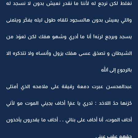
نغلط لكن نرجع له لأننا ما نقدر نعيش بدون لا نسجد له
واللي يعيش بدون هالسجود تلقاه طول ليله يفكَر ويتمنى
يسجد ويرجع لربَه! أنا ما أدري وشهو همَك لكن تعوَذ من
الشيطان و تصدَق عسى همَك يزول وأنساه ولا تتذكره الا
بالرجوع إلى الله
عبدالمحسن عبرت دمعة رقيقة على ملامحه الذي أمتلى
حُزنها حدُ اللاحَد : تدري يا عمَ! أخاف يجيني الموت مو لأني
أخاف الموت، أنا أخاف على بناتي . . أخاف ما يقدرون يآخذون
حقهم عقب عيني