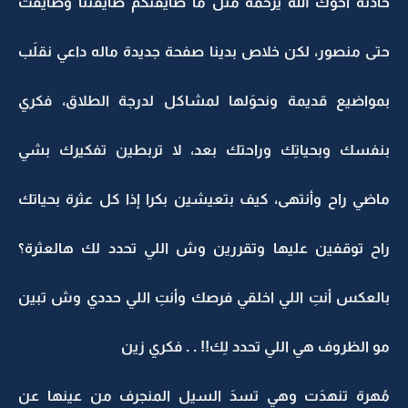
حادثة أخوك الله يرحمه مثل ما ضايقتكم ضايقتنا وضايقت
حتى منصور، لكن خلاص بدينا صفحة جديدة ماله داعي نقلَب
بمواضيع قديمة ونحوَلها لمشاكل لدرجة الطلاق، فكري
بنفسك وبحياتِك وراحتك بعد، لا تربطين تفكيرك بشي
ماضي راح وأنتهى، كيف بتعيشين بكرا إذا كل عثرة بحياتك
راح توقفين عليها وتقررين وش اللي تحدد لك هالعثرة؟
بالعكس أنتِ اللي اخلقي فرصك وأنتِ اللي حددي وش تبين
مو الظروف هي اللي تحدد لِك!! . . فكري زين
مُهرة تنهدَت وهي تسدَ السيل المنجرف من عينها عن