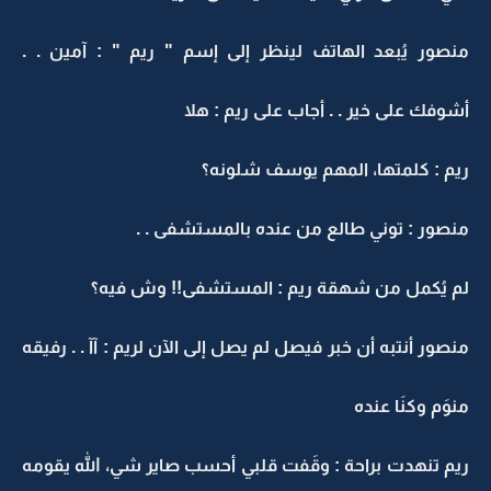
منصور يُبعد الهاتف لينظر إلى إسم " ريم " : آمين . .
أشوفك على خير . . أجاب على ريم : هلا
ريم : كلمتها، المهم يوسف شلونه؟
منصور : توني طالع من عنده بالمستشفى . .
لم يُكمل من شهقة ريم : المستشفى!! وش فيه؟
منصور أنتبه أن خبر فيصل لم يصل إلى الآن لريم : آآ . . رفيقه
منوَم وكنَا عنده
ريم تنهدت براحة : وقَفت قلبي أحسب صاير شي، الله يقومه