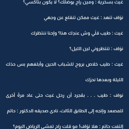
غيث بسخرية : ومين راح يوصَلك؟ لا يكون بتاكسي؟
نوَاف تنهد : غيث ممكن تنقلع عن وجهي
غيث : طيب قلَي وش عندِك هنا؟ وإحنا ننتظرك
نوَاف : تنتظروني لين الليل؟
غيث : طيب خلاص بروح للشباب الحين وأبلغهم بس حدَك
الليلة وبعدها نحرَك
نواف : طيب . . . بمُجرد أن رحل غيث حتى عاد مرةً أخرى
للمصعد وإتجه إلى الطابق الثالث، نادى صديقه الدكتور : حاتم
إلتفت حاتم : هلا نوَاف! مو قلت راح تمشي الرياض اليوم؟