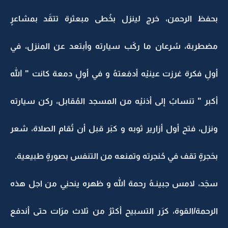
بحفظ الرحمن، خرج لينزل بخُطى مبعثرة تتقَد بمشاعرٍ
مضطربة، سُرعان ما ركَب سيارته وأبتعد عن المنزل، في
أولِ فكرة غرزت عينيْه أدمَعتهُ و في أولِ دمعة كانت " الله
أكبر " تنسابُ إلى أذنيْه من المسجد المُقابل، ركن سيارته
ونزل، فتح أول أزارير ثوبه و كبَر قبل أن تُقام الصلاة، شعر
بحَجرةٍ تقف في حُنجرته وتمنعه من التنفس بصورةٍ طبيعية.
سجَد، لامس جبينـهُ رحمة الله و ظهره ينحنِي من اجل هذه
الرحمة/القوة، كرَر التسبيح أكثرُ من ثلاث مرَات حتى أندفع