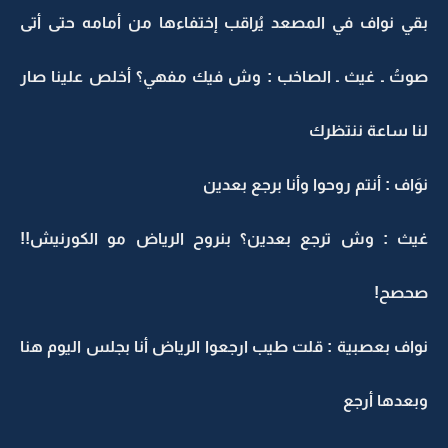
بقي نواف في المصعد يُراقب إختفاءها من أمامه حتى أتى
صوتُ ـ غيث ـ الصاخب : وش فيك مفهي؟ أخلص علينا صار
لنا ساعة ننتظرك
نوَاف : أنتم روحوا وأنا برجع بعدين
غيث : وش ترجع بعدين؟ بنروح الرياض مو الكورنيش!!
صحصح!
نواف بعصبية : قلت طيب ارجعوا الرياض أنا بجلس اليوم هنا
وبعدها أرجع