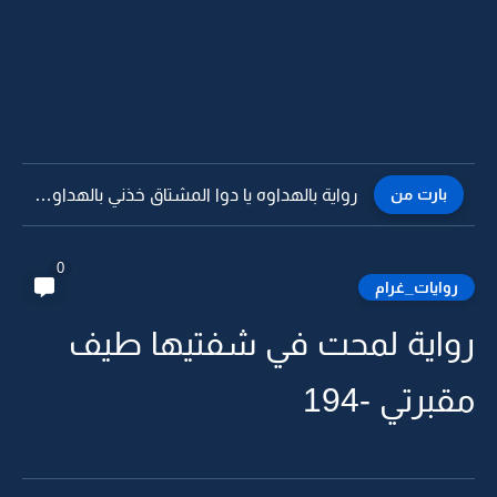
بارت من
رواية بالهداوه يا دوا المشتاق خذني بالهداوه -21
0
روايات_غرام
رواية لمحت في شفتيها طيف
مقبرتي -194