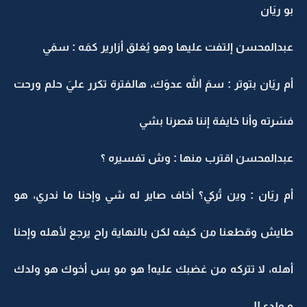
بو ريَان
عبدالمحسن إلتفت عليها وهو يُغلق أزارير كمَه : سمَي
أم ريَان بتوتر : سمَ الله عدوَك، هالفترة تكرر عليَ حلم ورحت
فسَرته وأنا خايفة إننا قصرنا بشي
عبدالمحسن اقترب منها : وش تفسيره ؟
أم ريَان : وين تُركي؟ أخاف صاير له شي وإحنا ما ندري، هو
طايش وقطعنا من كيفه لكن بالنهاية راح يرجع لأهله وإحنا
أهله، لا تتركه من غضبك عليه! هو مو بس أخوك هو ولدك
و ولدي!!