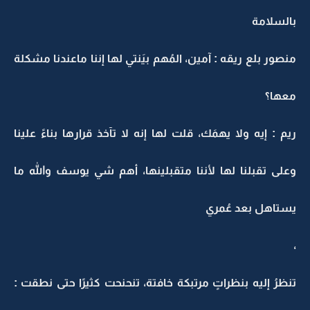
بالسلامة
منصور بلع ريقه : آمين، المُهم بيَنتي لها إننا ماعندنا مشكلة
معها؟
ريم : إيه ولا يهمَك، قلت لها إنه لا تآخذ قرارها بناءً علينا
وعلى تقبلنا لها لأننا متقبلينها، أهم شي يوسف والله ما
يستاهل بعد عُمري
،
تنظرُ إليه بنظراتٍ مرتبكة خافتة، تنحنحت كثيرًا حتى نطقت :