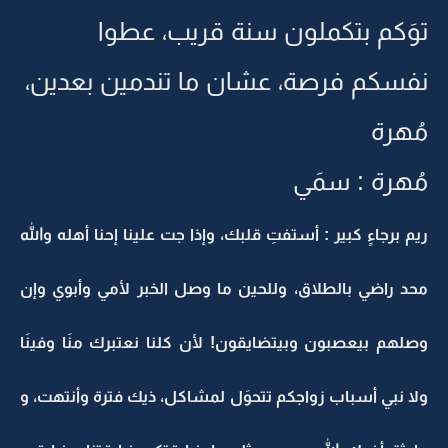
توَكم بتكملون سنة قريب، عطوا
نفسكم فرصة، عشان ما تندمين بعدين،
مُهرة
مُهرة : سمَي
ريم برجاءٍ كبير : أستفتِ قلبك، وإذا جت علينا إحنا أهله والله
محد راضي بالطلاق، وللحين ما وصل الخبر لأمي وأبوي وإن
وصلهم بيعصبون وبيتضايقون! لأن كلنا نعتبرك منَا وفينَا
ولا نبي أسباب زواجكم تتحوَل لمشاكل، ذيك فترة وأنتهت، و