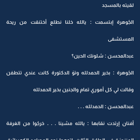
لقيته بالمسجد
الجُوهرة إبتسمت : يالله خلنا نطلع أختنقت من ريحة
المستشفى
عبدالمحسن : شلونك الحين؟
الجُوهرة : بخير الحمدلله وتوَ الدكتورة كانت عندي تتطمَن
وقالت لي كل أموري تمام والجنين بخير الحمدلله
عبدالمحسن : الحمدلله . . .
أفنان إرتدت نقابها : يالله مشينا . . . خرجُوا من الغرفة