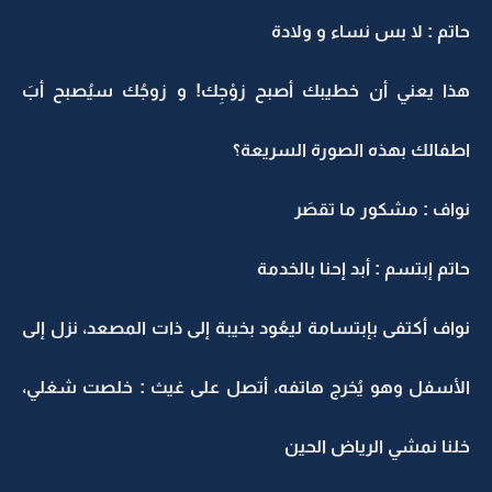
حاتم : لا بس نساء و ولادة
هذا يعني أن خطيبك أصبح زوْجِك! و زوجُك سيُصبح أبَ
اطفالك بهذه الصورة السريعة؟
نواف : مشكور ما تقصَر
حاتم إبتسم : أبد إحنا بالخدمة
نواف أكتفى بإبتسامة ليعُود بخيبة إلى ذات المصعد، نزل إلى
الأسفل وهو يُخرج هاتفه، أتصل على غيث : خلصت شغلي،
خلنا نمشي الرياض الحين