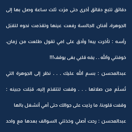
دقائق تتبع دقائق أخرى حتى مرَت ثلث ساعة وصل بها إلى
الجوهرة، أفنان الجالسة رفعت عينها وتقدَمت نحوه لتقبَل
رأسه : تأخرت يبه! وأدق على امي تقول طلعت من زمان،
خوفتني والله . . يمَه قلبي بغى يوقف!!!
عبدالمحسن : بسم الله عليك . . . نظر إلى الجوهرة التي
تُسلَم من صلاتها . . . وقفت لتتقدَم إليه، قبَلت جبينه :
وقفت قلوبنا، ما ردَيت على جوالك حتى أمي أنشغل بالها
عبدالمحسن : رحت أصلي وخذتني السوالف بعدها مع واحد