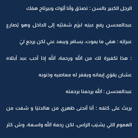
الرجل الكبير بالسن : تصدَق وأنا أبُوك وبيرتاح همَك
عبدالمحسن رفع عينِه ليزَم شفتيْه إلى الداخل وهو يُصارع
عبراتِه : همَي ما يموت، يسافر ويبعد عني لكن يرجع ليْ
: هذا تكفيرة لك من الله ورحمة، الله إذا أحب عبد أبتلاه
عشان يقوَي إيمانه ويغفر له معاصيه وذنوبه
عبدالمحسن : الله يرحمنا برحمته
يربتُ على كتفه : أنا أنحنى ظهري من هالدنيَا و شفت من
الهموم اللي يشيَب الراس، لكن رحمة الله واسعة، وش كثر