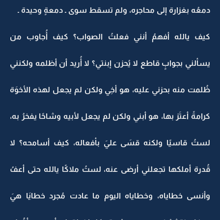
دمعُه بغزارة إلى محاجره، ولم تسقط سوى ـ دمعةٍ وحيدة ـ
كيف يالله أفهمُ أنني فعلتُ الصواب؟ كيف أُجاوب من
يسألني بجوابٍ قاطع لا يُحزن إبنتي؟ لا أُريد أن أظلمه ولكنني
ظُلمت منه بحزني عليه، هو أخِي ولكن لم يجعل لهذه الأخوَة
كرامةً أعتَز بها، هو أبني ولكن لم يجعل لأبيه وشاحًا يفخرُ به،
لستُ قاسيًا ولكنه قسَى عليَ بأفعاله، كيف أسامحه؟ لا
قُدرة أملكها تجعلني أرضى عنه، لستُ ملاكًا يالله حتى أعفُ
وأنسى خطاياه، وخطاياه اليوم ما عادت مُجرد خطايَا هيَ