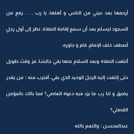
أرحمها بعد عيني من الناس و أهلها، يا رب . . . رفع من
السجود ليسلَم بعد أن سمع إقامة الصلاة. نظر إلى أول رجلٍ
أصطف خلف الإمام، قام و جاوره.
أنتهت الصلاة وبعد السلام منها بقيَ جالِسًا، مرَ وقتٌ طويل
حتى إلتفت إليه الرجلُ الوحيد الذي بقي، أقترب منه : من يقدر
يضيق و لنا رب ما يرَد فيه دعوة العاصي؟ فما بالك بالمؤمن
المُصلي؟
عبدالمحسن : والنعم بالله