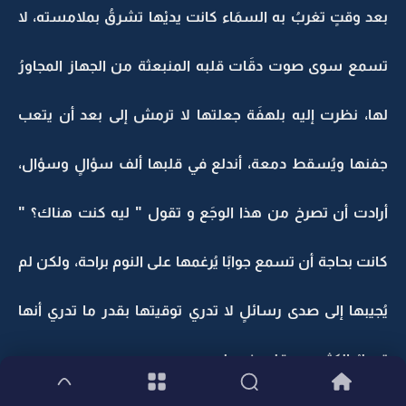
بعد وقتٍ تغربُ به السمَاء كانت يديْها تشرقُ بملامسته، لا
تسمع سوى صوت دقَات قلبه المنبعثة من الجهاز المجاورُ
لها، نظرت إليه بلهفَة جعلتها لا ترمش إلى بعد أن يتعب
جفنها ويُسقط دمعة، أندلع في قلبها ألف سؤالٍ وسؤال،
أرادت أن تصرخ من هذا الوجَع و تقول " ليه كنت هناك؟ "
كانت بحاجة أن تسمع جوابًا يُرغمها على النوم براحة، ولكن لم
يُجيبها إلى صدى رسائلٍ لا تدري توقيتها بقدر ما تدري أنها
تحملُ الكثير من قلب فيصل.