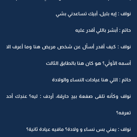
نواف : إيه بليل، أبيك تساعدني بشي
حاتم : أبشر باللي أقدر عليه
نواف : كيف أقدر أسأل عن شخص مريض هنا وما أعرف الا
أسمه الأولَي؟ هو كان هنا بالطابق الثالث
حاتم : اللي هنا عيادات النساء والولادة
نواف وكأنه تلقى صفعة بيدٍ حارقة، أردف : ليه؟ عندِك أحد
تعرفه؟
نواف : يعني بس نساء و ولادة؟ مافيه عيادة ثانية؟