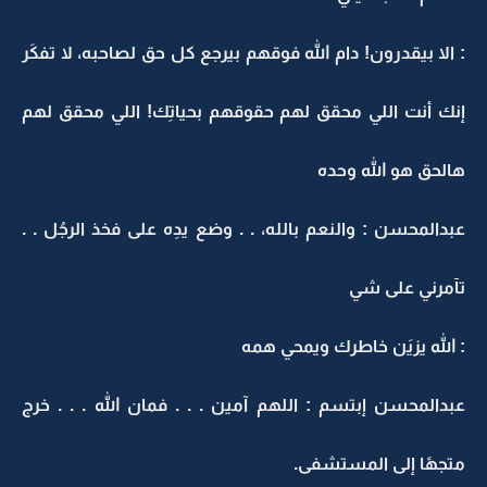
: الا بيقدرون! دام الله فوقهم بيرجع كل حق لصاحبه، لا تفكَر
إنك أنت اللي محقق لهم حقوقهم بحياتِك! اللي محقق لهم
هالحق هو الله وحده
عبدالمحسن : والنعم بالله، . . وضع يدِه على فخذ الرجُل . .
تآمرني على شي
: الله يزيَن خاطرك ويمحي همه
عبدالمحسن إبتسم : اللهم آمين . . . فمان الله . . . خرج
متجهًا إلى المستشفى.