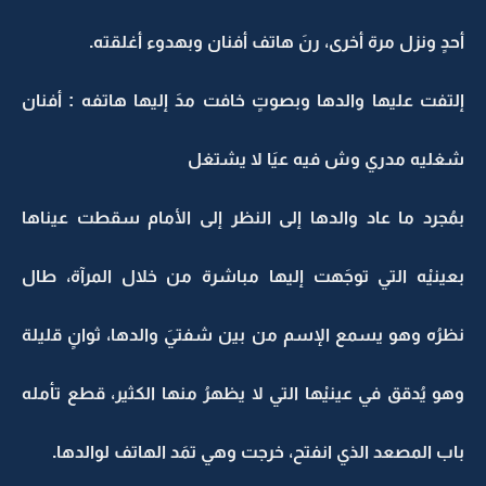
أحدٍ ونزل مرة أخرى، رنَ هاتف أفنان وبهدوء أغلقته.
إلتفت عليها والدها وبصوتٍ خافت مدَ إليها هاتفه : أفنان
شغليه مدري وش فيه عيَا لا يشتغل
بمُجرد ما عاد والدها إلى النظر إلى الأمام سقطت عيناها
بعينيْه التي توجَهت إليها مباشرة من خلال المرآة، طال
نظرُه وهو يسمع الإسم من بين شفتيَ والدها، ثوانٍ قليلة
وهو يُدقق في عينيْها التي لا يظهرُ منها الكثير، قطع تأمله
باب المصعد الذي انفتح، خرجت وهي تمَد الهاتف لوالدها.