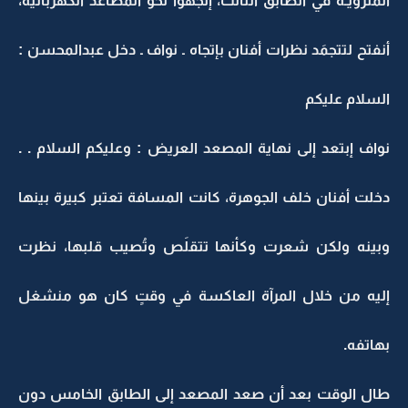
المنزويَـة في الطابق الثالث، إتجهوا نحو المصاعد الكهربائية،
أنفتح لتتجمَد نظرات أفنان بإتجاه ـ نواف ـ دخل عبدالمحسن :
السلام عليكم
نواف إبتعد إلى نهاية المصعد العريض : وعليكم السلام . .
دخلت أفنان خلف الجوهرة، كانت المسافة تعتبر كبيرة بينها
وبينه ولكن شعرت وكأنها تتقلَص وتُصيب قلبها، نظرت
إليه من خلال المرآة العاكسة في وقتٍ كان هو منشغل
بهاتفه.
طال الوقت بعد أن صعد المصعد إلى الطابق الخامس دون