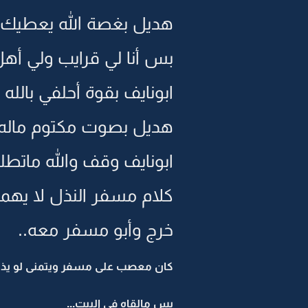
هديل بغصة الله يعطيك ال
بس أنا لي قرايب ولي أهل ه
ابونايف بقوة أحلفي بالله
هديل بصوت مكتوم ماله دا
ابونايف وقف والله ماتطل
كلام مسفر النذل لا يهم
خرج وأبو مسفر معه..
كان معصب على مسفر ويتمنى لو يذبح
بس مالقاه في البيت...