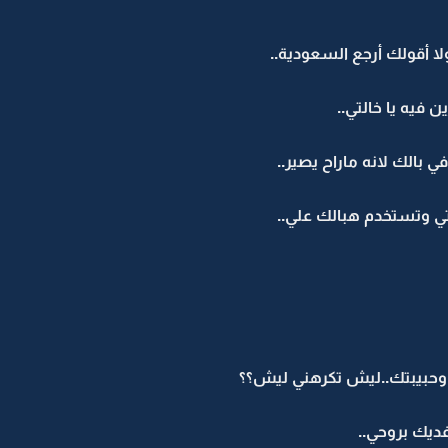
ا أقولك أرجع السعودية..
فيه يا خالتي..
 بالك لانه ماراح يصير..
تي وتستخدم هبالك علي..
 وحبيبتك..ليش تكرهني ليش؟؟
ديك بروحي..