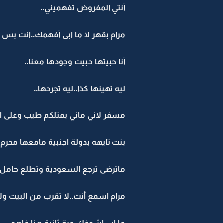
أنتي المفروض تفهميني..
مرام بقهر لا ما ابى أفهمك..انت بس ت
أنا حبيتها حبيت وجودها معنا..
ليه تهينها كذا..ليه تجرحها..
مسفر لاني ماني بمثلكم طيب وعلى ال
بنت تايهه بدولة اجنبية مامعها محرم 
ماترضى ترجع السعودية وتطلع حامل و
مرام اسمع أنت..لا تقرب من البيت ولا 
ما ابى اشوفك مرة ثانية هنا فاهم..