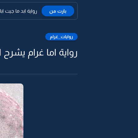
بارت من
رواية ابد ما جيت ا
روايات_غرام
رواية اما غرام يشرح ا