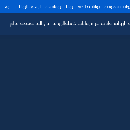
وايات سعودية
روايات خليجيه
روايات رومانسية
ارشيف الروايات
يوم ال
 الرواية
روايات غرام
روايات كاملة
الرواية من البداية
قصة غرام