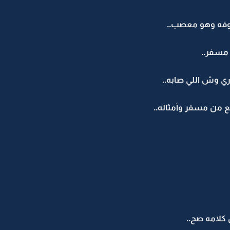
شوفه وهو معصب..
 مسفر..
ري وش اللي صابه..
 من مسفر وأمثاله..
 كلامه صح..