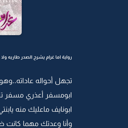
رواية اما غرام يشرح الصدر طاريه ولا ص
تجهل أحواله عاداته..وهو
ابومسفر أعذري مسفر تراه
ابونايف ماعليك منه يابنتي
وأنا وعدتك مهما كانت ظ