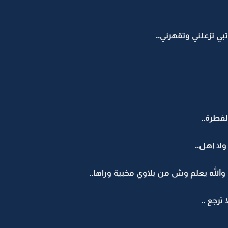
بي تزعلني وتقهرني..
فطرة..
ولا اهل..
الله يعلم وش من بلاوي مخبية وراها..
ترجع ..