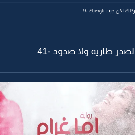
باركلك لكن جيت باوصيك -9
لصدر طاريه ولا صدود -41