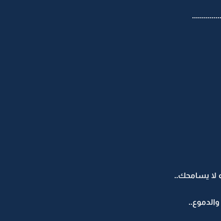
.........
ه لا يسامحك..
الدموع..