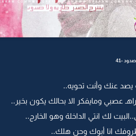
دود -41
 يصد عنك وأنت تحويه..
ـ عصبي ومايفكر الا بحالك يكون بخير..
..البيت لك انتي الداخلة وهو الخارج..
روفك انا أبوك وحن هلك..