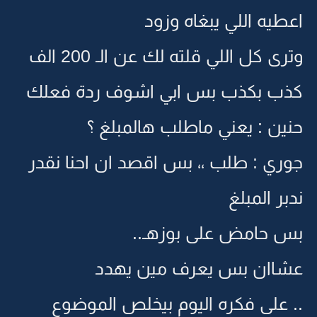
عطيه اللي يبغاه وزود
ترى كل اللي قلته لك عن الـ 200 الف
ذب بكذب بس ابي اشوف ردة فعلك
نين : يعني ماطلب هالمبلغ ؟
وري : طلب ،، بس اقصد ان احنا نقدر
دبر المبلغ
س حامض على بوزهـ..
شاان بس يعرف مين يهدد
. على فكره اليوم بيخلص الموضوع