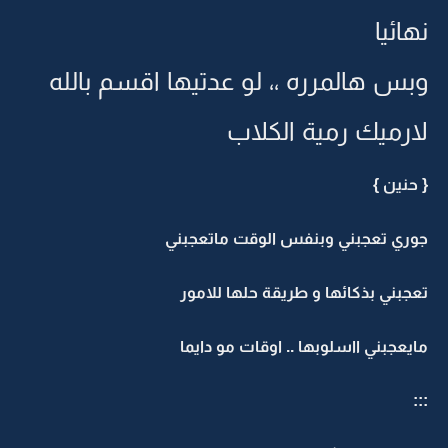
هائيا
بس هالمرره ،، لو عدتيها اقسم بالله
ارميك رمية الكلاب
 حنين }
وري تعجبني وبنفس الوقت ماتعجبني
عجبني بذكائها و طريقة حلها للامور
ايعجبني ااسلوبها .. اوقات مو دايما
: