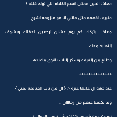
عاذ : الحين ممكن افهم الكلاام اللي توك قلته ؟
نيره : افهمه مثل ماتبي انا مو ملزومه اشرح
عاذ : بتركك كم يوم عشان ترجعين لعقلك وبشوف
لنهايه معك
طلع من الغرفه وسكر الباب باقوى ماعندهـ
+++++++++++++
ند جهه ال عليها غبره ~. { ال من باب المبالغه يعني }
ما تكلمنا عنهم من زماااان ..
وره > عمة شجون < : لا وش تبون بالجوال ؟