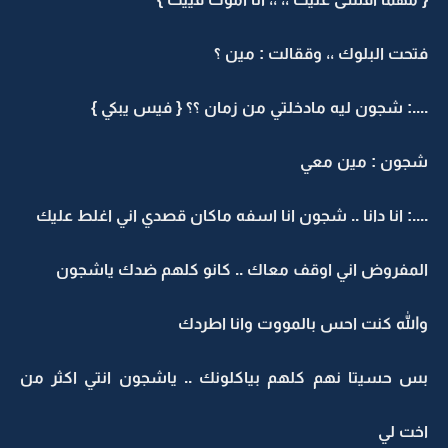
تحت البلوك ،، وققالت : مين ؟
...: شجون ليه مادخلتي من زمان ؟؟ { فيس يبكي }
جون : مين معي
...: انا دانا .. شجون انا اسفه ماكان قصدي اني اغلط عليك
لمفروض اني اوقف معاك .. كانو كلهم ضدك ياشجون
الله كنت احس بالمووت وانا اطردك
س حسيتا نهم كلهم بياكلونك .. ياشجون انتي اكثر من
خت لي