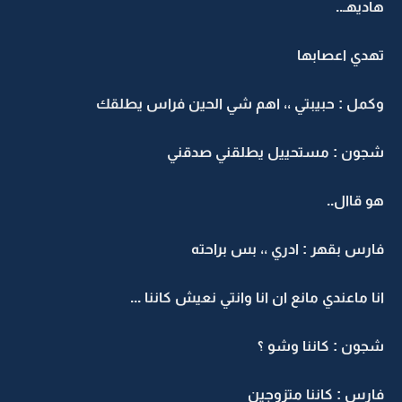
اديهـ..
هدي اعصابها
كمل : حبيبتي ،، اهم شي الحين فراس يطلقك
جون : مستحييل يطلقني صدقني
و قاال..
ارس بقهر : ادري ،، بس براحته
نا ماعندي مانع ان انا وانتي نعيش كاننا ...
جون : كاننا وشو ؟
ارس : كاننا متزوجين