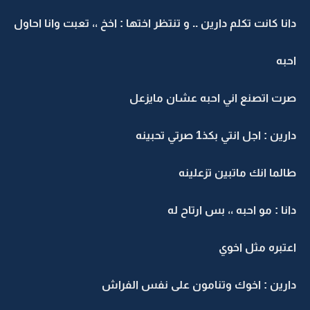
انا كانت تكلم دارين .. و تنتظر اختها : اخخ ،، تعبت وانا احاول
حبه
رت اتصنع اني احبه عشان مايزعل
رين : اجل انتي بكذ1 صرتي تحبينه
الما انك ماتبين تزعلينه
انا : مو احبه ،، بس ارتاح له
عتبره مثل اخوي
ارين : اخوك وتنامون على نفس الفراش