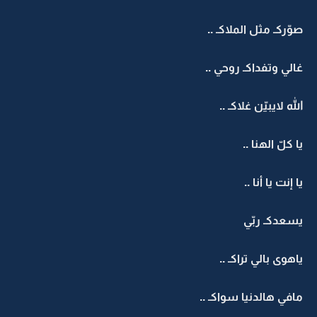
وّركـ مثل الملاكـ ..
الي وتفداكـ روحي ..
له لايبيّن غلاكـ ..
 كلّ الهنا ..
 إنت يا أنا ..
سعدكـ ربّي
اهوى بالي تراكـ ..
افي هالدنيا سواكـ ..