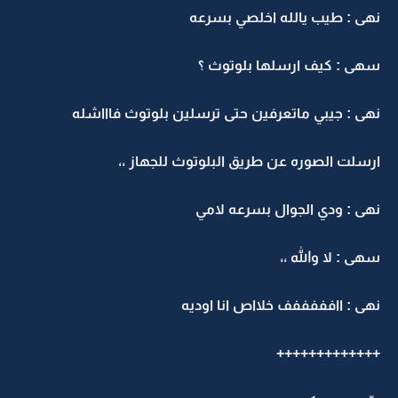
هى : طيب يالله اخلصي بسرعه
هى : كيف ارسلها بلوتوث ؟
هى : جيبي ماتعرفين حتى ترسلين بلوتوث فاااشله
رسلت الصوره عن طريق البلوتوث للجهاز ،،
هى : ودي الجوال بسرعه لامي
هى : لا والله ،،
هى : اافففففف خلااص انا اوديه
++++++++++++