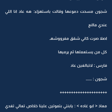
جون مسحت دموعها وقالت باستهزاء: هه عاد انا اللي
ندي ماانع
صلا صرت كاني شقق مفرووشهـ
ل من يستعملها ثم يرميها
ارس : لاتبالغين عاد
جون : ......
++++++++++++++++++++
عاذ < ابو غاده > : يابنتي بتموتين علينا خلااص تعالي تغدي