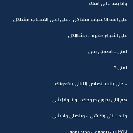
انا بعد ،، ابي افتك
لى اتفه الاسباب مشاكل ،، على اغبى الاسباب مشاكل
لى اشيااء حقيره .. مشاااكل
متى .. فهمني بس
متى ؟
، خلي بنات انصاص الليالي ينفعونك
م اللي يداون جروحك ،، وانا ولاا شي
ليد : انتي ولا شي ،، وبتضلي ولا شي
اتظنين بيوووم ،، مجرد يووم