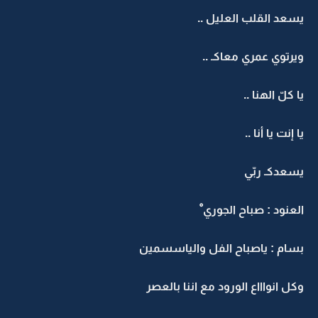
سعد القلب العليل ..
يرتوي عمري معاكـ ..
 كلّ الهنا ..
 إنت يا أنا ..
سعدكـ ربّي
لعنود : صباح الجوري ْ
سام : ياصباح الفل والياسسمين
كل انواااع الورود مع اننا بالعصر