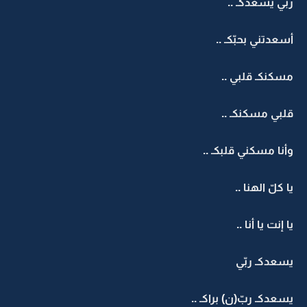
بّي يسعدكـ ..
سعدتني بحبّكـ ..
سكنكـ قلبي ..
لبي مسكنكـ ..
أنا مسكني قلبكـ ..
 كلّ الهنا ..
 إنت يا أنا ..
سعدكـ ربّي
سعدكـ ربّ(ن) براكـ ..