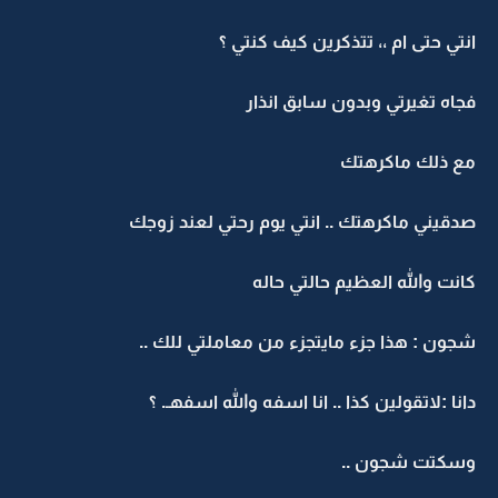
نتي حتى ام ،، تتذكرين كيف كنتي ؟
جاه تغيرتي وبدون سابق انذار
ع ذلك ماكرهتك
دقيني ماكرهتك .. انتي يوم رحتي لعند زوجك
انت والله العظيم حالتي حاله
جون : هذا جزء مايتجزء من معاملتي للك ..
انا :لاتقولين كذا .. انا اسفه والله اسفهـ. ؟
سكتت شجون ..