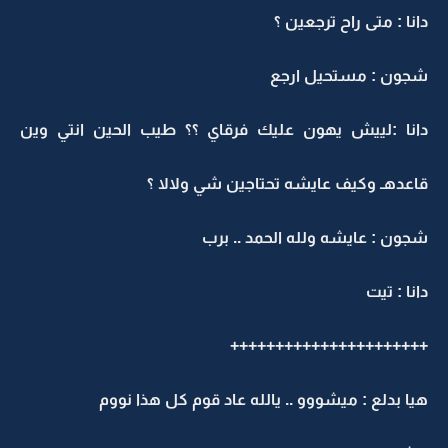
انا : متى راح ترجعين ؟
جون : مستحيل ارجع
انا :لييش يهون عليك فرقاي ؟؟ طيب الحين انتي وين
اعدهـ وكيف عايشه تحتاجين شي ولالا ؟
جون : عايشه ولله الحمد .. برب
انا : تيت
+++++++++++++++++++++
يا بدلع : ميشووو .. يالله عاد قوم كل هذا نووم