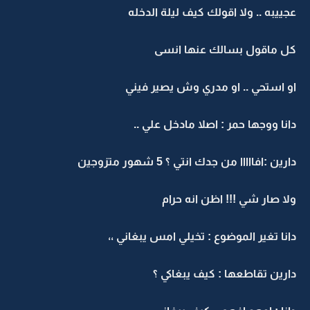
جييبه .. ولا اقولك كيف ليلة الدخله
ل ماقول بسالك عنها انسى
و استحي .. او مدري وش يصير فيني
انا ووجها حمر : اصلا مادخل علي ..
رين :افااااا من جدك انتي ؟ 5 شهور متزوجين
لا صار شي !!! اظن انه حرام
انا تغير الموضوع : تخيلي امس يبغاني ،،
ارين تقاطعها : كيف يبغاكي ؟