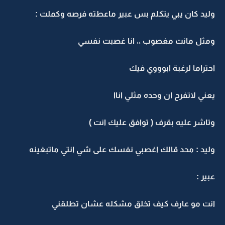
ليد كان يبي يتكلم بس عبير ماعطته فرصه وكملت :
مثل مانت مغصوب ،، انا غصبت نفسي
حتراما لرغبة ابوووي فيك
عني لاتفرح ان وحده مثلي اناا
تاشر عليه بقرف ( توافق عليك انت )
ليد : محد قالك اغصبي نفسك على شي انتي ماتبغينه
بير :
نت مو عارف كيف تخلق مشكله عشان تطلقني