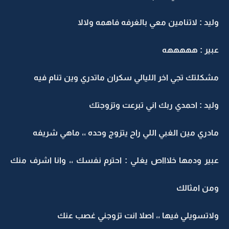
ليد : لاتنامين معي بالغرفه فاهمه ولالا
بير : هههههه
شكلتك تجي اخر الليالي سكران ماتدري وين تنام فيه
ليد : احمدي ربك اني تبرعت وتزوجتك
ادري مين الغبي اللي راح يتزوج وحده ،، ماهي شريفه
بير ودمها خلاااص يغلي : احترم نفسك ،، وانا اشرف منك
من امثالك
لاتسويلي فيها ،، اصلا انت تزوجني غصب عنك