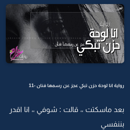
واية انا لوحة حزن تبكي عجز عن رسمها فنان -11
عد ماسكتت ،، قالت : شوفي ،، انا اقدر
ننفسي