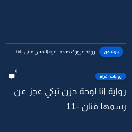
بارت من
رواية غرورك صادف عزة النفس فيني -64
0
روايات_غرام
واية انا لوحة حزن تبكي عجز عن
سمها فنان -11