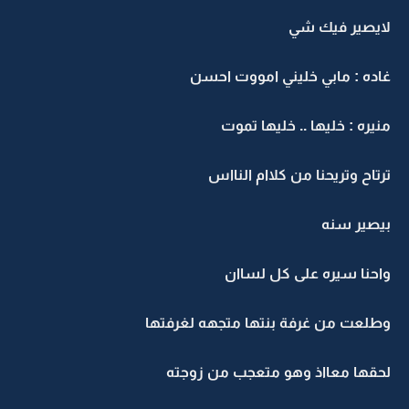
ايصير فيك شي
اده : مابي خليني امووت احسن
نيره : خليها .. خليها تموت
رتاح وتريحنا من كلاام النااس
يصير سنه
احنا سيره على كل لساان
طلعت من غرفة بنتها متجهه لغرفتها
حقها معااذ وهو متعجب من زوجته