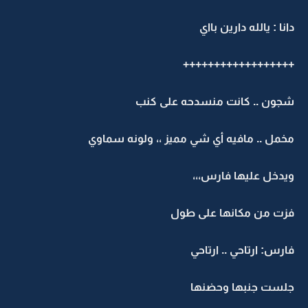
انا : يالله دارين بااي
+++++++++++++++++
جون .. كانت منسدحه على كنب
خمل .. مافيه أي شي مميز ،، ولونه سماوي
يدخل عليها فارس،،،
زت من مكانها على طول
ارس: ارتاحي .. ارتاحي
لست جنبها وحضنها