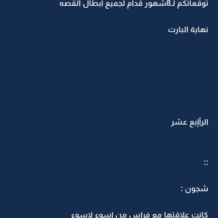
اتكم لـ8شهور قدام لجميع ابطال القصه
هاية البارت
لرأإبع عشر
جون :
انت علاقتها مع فراس من اسوء لاسوء