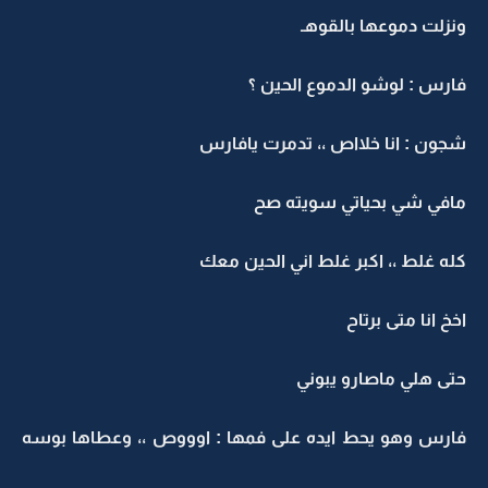
نزلت دموعها بالقوهـ
ارس : لوشو الدموع الحين ؟
جون : انا خلااص ،، تدمرت يافارس
افي شي بحياتي سويته صح
له غلط ،، اكبر غلط اني الحين معك
خخ انا متى برتاح
تى هلي ماصارو يبوني
ارس وهو يحط ايده على فمها : اوووص ،، وعطاها بوسه