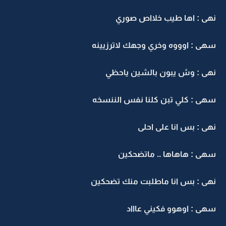
هى : اها طيب خلااص صوري
هى : اوووه وخري وجهك لاترزيينه
هى : وش يبون بالشين ياحظي
هى : كلي تبن كلنا نفس الننسخه
هى : بس انا على احلى
هى : هاهاها .. ماتضحكين
هى : بس انا ماطلبت منك تضحكين
هى : اوهوو فكيني عاااد