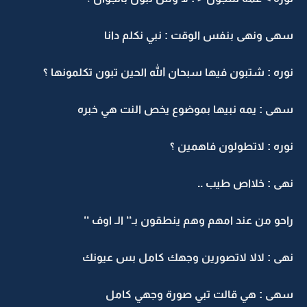
هى ونهى بنفس الوقت : نبي نكلم دانا
وره : شتبون فيها سبحان الله الحين تبون تكلمونها ؟
هى : يمه نبيها بموضوع يخص النت هي خبره
وره : لاتطولون فاهمين ؟
هى : خلااص طيب ..
احو من عند امهم وهم ينطقون بـ‘‘ الـ اوف ‘‘
هى : لالا لاتصورين وجهك كامل بس عيونك
هى : هي قالت تبي صورة وجهي كامل