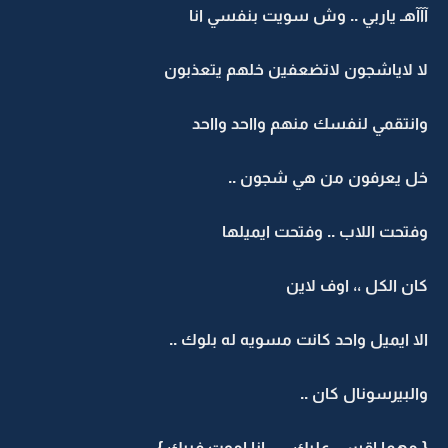
آآهـ ياربي .. وش سويت بنفسي انا
ا لاياشجون لاتضعفين خلهم يتعذبون
انتقمي لنفسك منهم وااحد وااحد
ل يعرفون من هي شجون ..
فتحت اللاب .. وفتحت ايميلها
ان الكل ،، اوف لاين
لا ايميل واحد كانت مسويه له بلوك ..
البيرسونال كان ..
 مهما اقسى عليك ،، ،، انا اموت فييك }