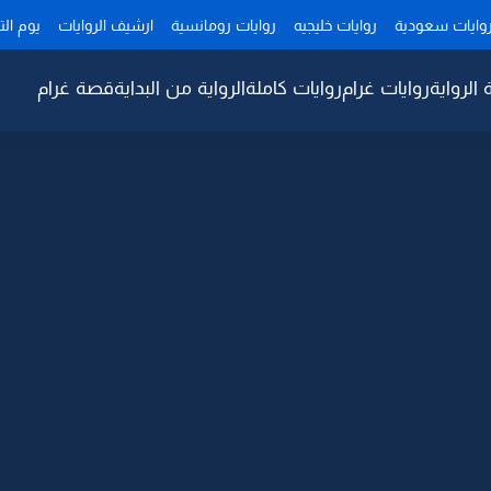
وايات سعودية
روايات خليجيه
روايات رومانسية
ارشيف الروايات
يوم ال
 الرواية
روايات غرام
روايات كاملة
الرواية من البداية
قصة غرام