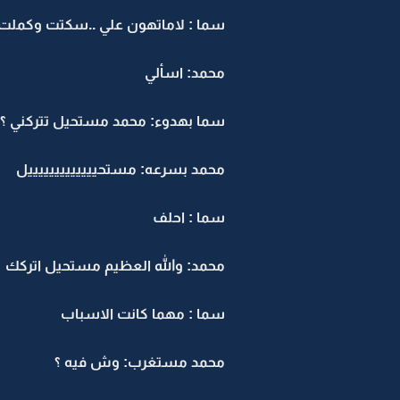
سما : لاماتهون علي ..سكتت وكملت
محمد: اسألي
سما بهدوء: محمد مستحيل تتركني ؟
محمد بسرعه: مستحيييييييييييييل
سما : احلف
محمد: والله العظيم مستحيل اتركك
سما : مهما كانت الاسباب
محمد مستغرب: وش فيه ؟