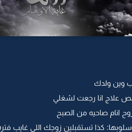
يب وين ولدك
خلص علاج انا رجعت لشغلي
وح انام صاحيه من الصبح
 اسلوبها: كذا تستقبلين زوجك اللي غايب فت