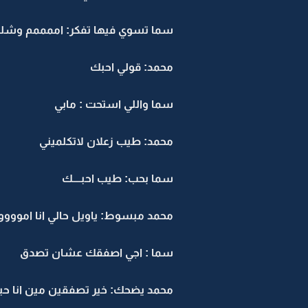
سما تسوي فيها تفكر: اممممم وشل
محمد: قولي احبك
سما واللي استحت : مابي
محمد: طيب زعلان لاتكلميني
سما بحب: طيب احبــــك
محمد مبسوط: ياويل حالي انا امووو
سما : اجي اصفقك عشان تصدق
محمد يضحك: خير تصفقين مين انا حب