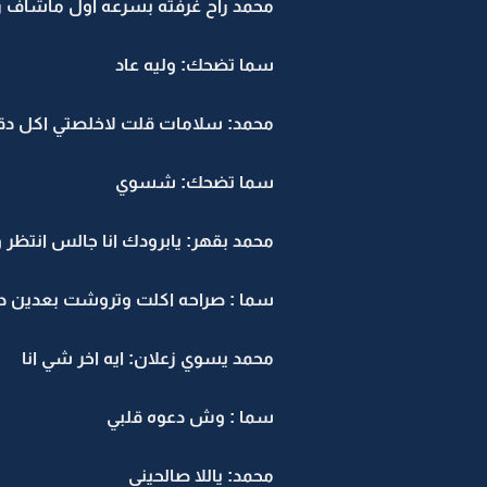
محمد راح غرفته بسرعه اول ماشاف رق
سما تضحك: وليه عاد
محمد: سلامات قلت لاخلصتي اكل دق
سما تضحك: شسوي
محمد بقهر: يابرودك انا جالس انتظر و
سما : صراحه اكلت وتروشت بعدين د
محمد يسوي زعلان: ايه اخر شي انا
سما : وش دعوه قلبي
محمد: ياللا صالحيني