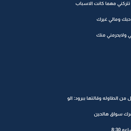
تتركني مهما كانت الاسباب
احبك ومالي غيرك
ي ولايحرمني منك
ن الطاوله وقالتها ببرود: الو
مرك سواق هالحين
8:30