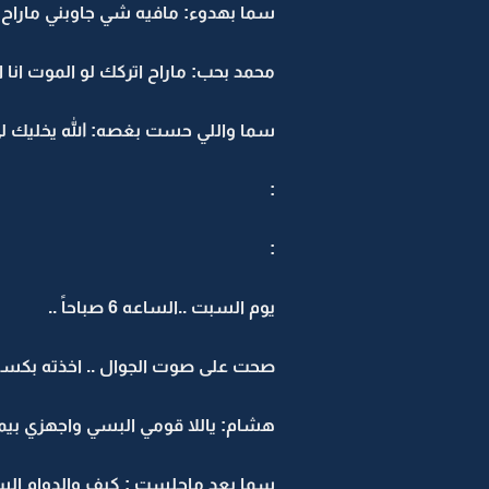
سما بهدوء: مافيه شي جاوبني ماراح 
محمد بحب: ماراح اتركك لو الموت انا 
سما واللي حست بغصه: الله يخليك ل
:
:
يوم السبت ..الساعه 6 صباحاً ..
صحت على صوت الجوال .. اخذته بكسل م
هشام: ياللا قومي البسي واجهزي بي
سما بعد ماجلست : كيف والدوام الساعه 