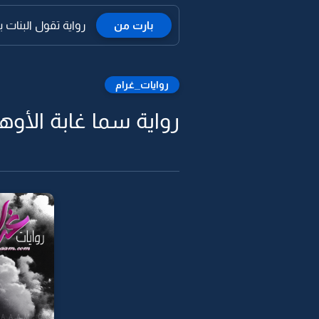
بارت من
رواية تقول البنات 
روايات_غرام
رواية سما غابة الأوهام