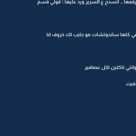
مها .. انسدح ع السرير ورد عليها : قولي قسم
ي كلها ساندوتشات مو جايب لك خروف انا
انتي تاكلين اكل عصافير
قيت