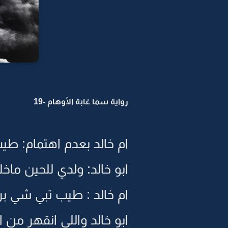
رواية سما غابة الأوهام -19
ام خالد بعدم اهتمام: ط
ابو خالد: ولدي للحين ما
ام خالد : طيب تبي شي بر
ابو خالد واللي انقهر من