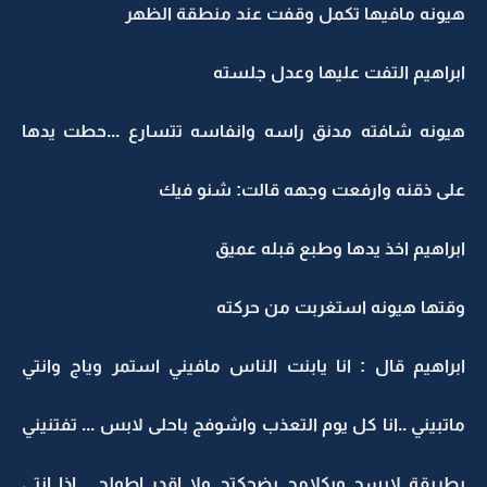
هيونه مافيها تكمل وقفت عند منطقة الظهر
ابراهيم التفت عليها وعدل جلسته
هيونه شافته مدنق راسه وانفاسه تتسارع ...حطت يدها
على ذقنه وارفعت وجهه قالت: شنو فيك
ابراهيم اخذ يدها وطبع قبله عميق
وقتها هيونه استغربت من حركته
ابراهيم قال : انا يابنت الناس مافيني استمر وياج وانتي
ماتبيني ..انا كل يوم التعذب واشوفج باحلى لابس ... تفتنيني
بطريقة لابسج وبكلامج بضحكتج ولا اقدر اطولج ...اذا انتي