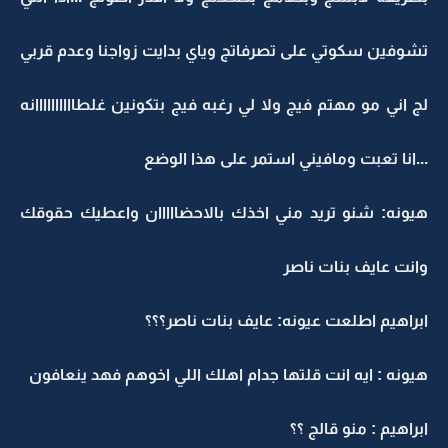
تشوفين سكوتي على تصرفاتج وياي بدايت زواجنا وعدم قربي
لج اني مو مهتم فيج ولا لي رغبه فيج بتكونين غلطاااااااااانه
...انا تعبت ومافيني استمر على هذا الوضع
هيونه: شنو تريد مني اخذك بالاحضااااان واعطيك حقوقك
وانت عايف بنات ناصر
ابراهيم اطلعت عيونه: عايف بنات ناصر؟؟؟
هيونه : ايه انت قلتها جدام اهلك اللي اخوهم فهد ينعافون
ابراهيم : منو قالج ؟؟