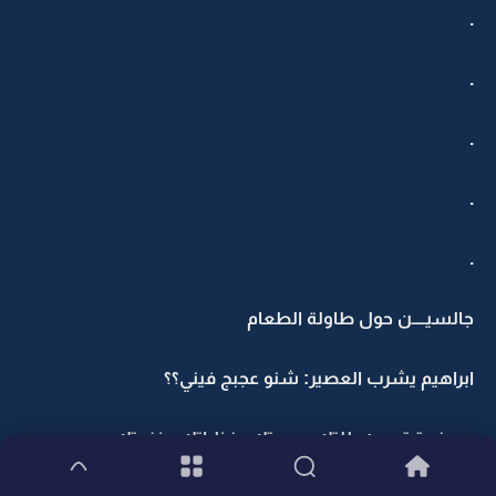
.
.
.
.
.
جالسيــــن حول طاولة الطعام
ابراهيم يشرب العصير: شنو عجبج فيني؟؟
هيونه تبتسم: طلتك وهيبتك ونظراتك وفزعتك..