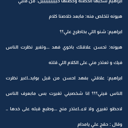
ابراهيم سحبها الحضنه وحضنها حيييييييييل: من قلبي
هيونه تتخلص منه: مابعد خلاصنا كلام
ابراهيم: شنو اللي بخاطرج علي؟؟
هيونه: تحسن علاقتك باخوي فهد ...وتغير نظرت الناس
فيك و تعتذر مني على الكلام اللي قلته
ابراهيم: علاقتي بفهد احسن من قبل بوايد..اغير نظرت
الناس فيني؟؟؟ انا شخصيني تغيرت بس مابعرف الناس
لاحظو تغيري ولا لاء..اعتذر منج ...وطبع قبله على خدها ..
وقال : حقج علي يامدام