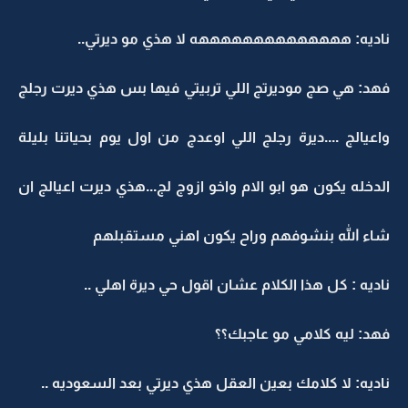
ناديه: ههههههههههههههه لا هذي مو ديرتي..
فهد: هي صج موديرتج اللي تربيتي فيها بس هذي ديرت رجلج
واعيالج ....ديرة رجلج اللي اوعدج من اول يوم بحياتنا بليلة
الدخله يكون هو ابو الام واخو ازوج لج...هذي ديرت اعيالج ان
شاء الله بنشوفهم وراح يكون اهني مستقبلهم
ناديه : كل هذا الكلام عشان اقول حي ديرة اهلي ..
فهد: ليه كلامي مو عاجبك؟؟
ناديه: لا كلامك بعين العقل هذي ديرتي بعد السعوديه ..