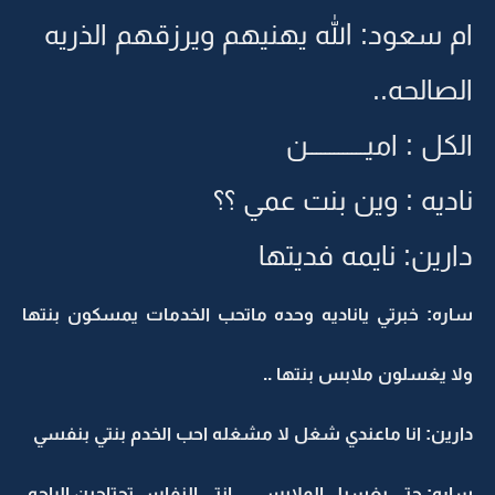
ام سعود: الله يهنيهم ويرزقهم الذريه
الصالحه..
الكل : اميـــــــــــــن
ناديه : وين بنت عمي ؟؟
دارين: نايمه فديتها
ساره: خبرتي ياناديه وحده ماتحب الخدمات يمسكون بنتها
ولا يغسلون ملابس بنتها ..
دارين: انا ماعندي شغل لا مشغله احب الخدم بنتي بنفسي
ساره: حتى بغسيل الملابس .... انتي النفاس تحتاجين الراحه