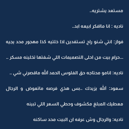
مستعد يشتريه..
ناديه : انا ماافكر ابيعه ابد..
فواز: انتي شنو راح تستفدين اذا خلتيه كذا مهجور محد يجيه
...حرام بيت من احلى التصميمات اللي شفتها تخلينه مسكر ..
ناديه: انامو محتاجه حق الفلوس الحمد الله ماقصرني شي ..
سعود: الله يزيدك ..بس هذي فرصه ماتعوض و الرجال
معطيك المبلغ مكشوف وحطي السعر اللي تبينه
ناديه: والرجال وش عرفه ان البيت محد ساكنه