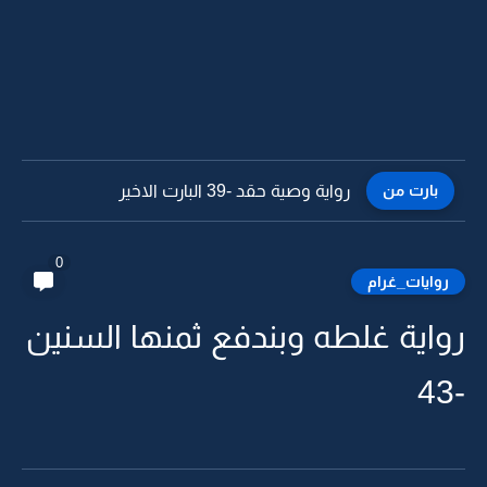
بارت من
رواية وصية حقد -38
0
روايات_غرام
رواية غلطه وبندفع ثمنها السنين
-43