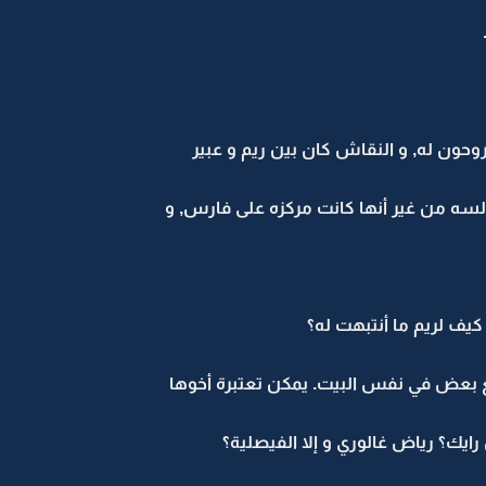
روحون له, و النقاش كان بين ريم و عبير
سه من غير أنها كانت مركزه على فارس, و
كيف لريم ما أنتبهت له؟
عض في نفس البيت. يمكن تعتبرة أخوها
يك؟ رياض غالوري و إلا الفيصلية؟