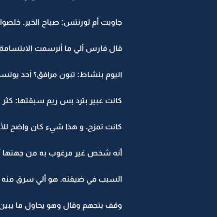
جاوبت أم لورنتس: صباح الخير. خلصوا
قال فارس ألي ما أنرسمت الابتسامة 
اليوم بنشاط: تبون مرافق؟ أحد يونسك
كانت عبير بترد بس ريم سبقتها: كثر
كانت تمزح, و هذا شيء كان واضح ل
أنه شخص غير مرغوب به من جهتها أبد,
السبب في ضيقته. هو ألي سرق منه ال
وقف بتجهم وقال وهو يحاول ما يبين أ