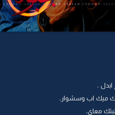
بدل .
 لك ميك اب وسشوار.
تك معاي.