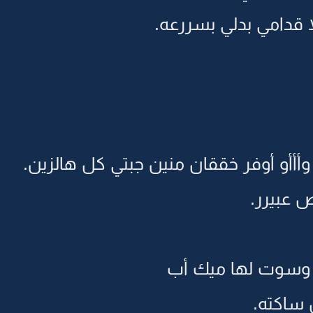
ا قدامي بدلي بسررعه.
وأأأو أوفر خققان منين جبتي كل هالزين.
 عبيرر.
وسوت لها ميك أب
ساكته.