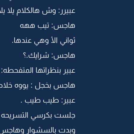
عبيرر: وش هالكلام يلا يل
هاجس: تيب ههه
ثواني الأ وهي عندها.
هاجس: شرايك.؟
عبير بنظراتها المتفحطه: 
هاجس بخجل : يووه خلاص
عبير: طيب طيب .
جلست بكرسي التسريحه 
وبدت بالسشوار وهاجس 