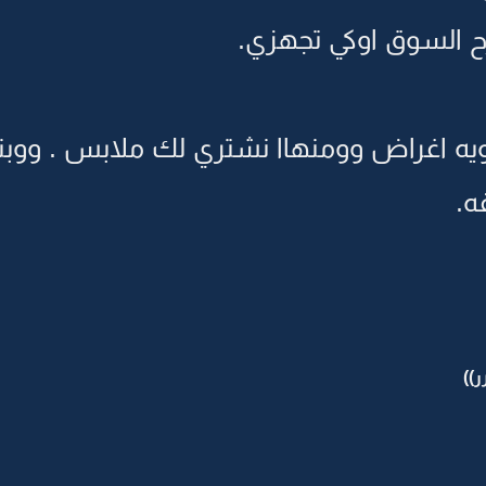
ح السوق اوكي تجهزي.
يه اغراض وومنهاا نشتري لك ملابس . ووبن
ه.
))