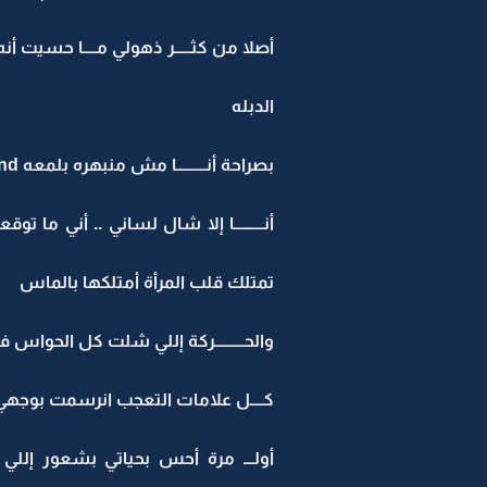
أصلا من كثـــــر ذهولي مــــا حسيت 
الدبله
بصراحة أنـــــــــا مش منبهره بلمعه Diamond الألمــــــــــــــــاسه الكبيرة ..
أنـــــــــا إلا شال لساني .. أني ما
تمتلك قلب المرأة أمتلكها بالماس
والحـــــــــركة إللي شلت كل الحواس فيني .
كــــل علامات التعجب انرسمت بوجهي 
أولـــ مرة أحس بحياتي بشعور إللي ت