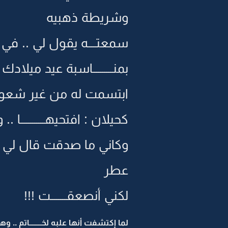
وشريطة ذهبيه
سمعتــــه يقول لي .. في
بمنــــــــــاسبة عيد ميلادك
ابتسمت له من غير شعور .. 
كحيلان : افتحيهــــــــــــا 
وكاني ما صدقت قال لي أفت
عطر
لكني أنصعقــــــــت !!!
لما إكتشفت أنها علبه لخــــــــاتم .. و