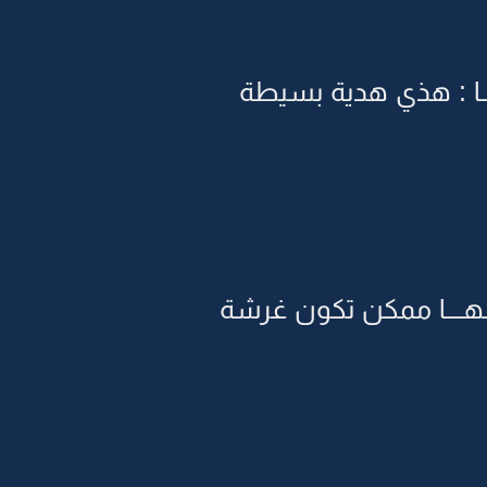
ــا : هذي هدية بسيطة
إنهــــا ممكن تكون غرشة