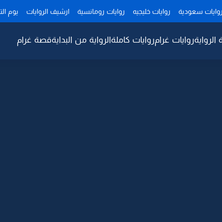
وايات سعودية
روايات خليجيه
روايات رومانسية
ارشيف الروايات
يوم ال
 الرواية
روايات غرام
روايات كاملة
الرواية من البداية
قصة غرام