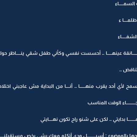
السمـــــاء
لمــــا ء
لشفـــــاء
انقة عينهـــــا .. أحسست نفسي وكأني طفل شقي ينـــــاظر حواء
التناقض ..
ح أسمح لأي أحد يقرب منهــــــا .. أنــــا من البداية مش عاجبني اخت
ـــــــــاء الوقت المناسب
ــــــــا بدايتي .. لكن على شنو راح تكون نهــــايتي
حها بالموضوع : أسيـــــــــل ودي أتكلم معك بشي يخص مستقبلنــــــــ