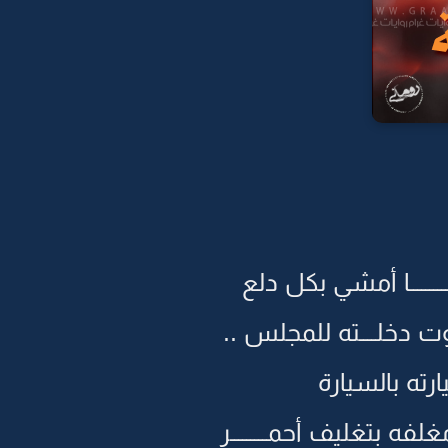
ــــا أمشي بكل دلع
 دخلــــته للمجلس ..
ارته بالسيارة
غلفه بتغليف أحمـــــــــر