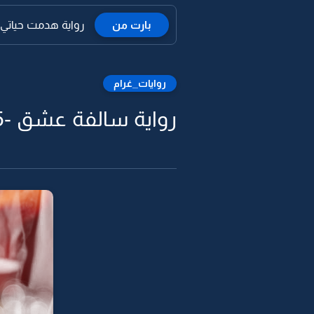
بارت من
رواية هدمت حياتي 
روايات_غرام
رواية سالفة عشق -25