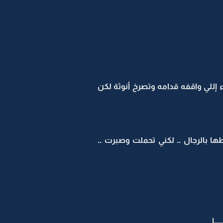
 إللي واقفه قدامه وتصرخ أنوثة لكن
لاطها بالرجال .. لكني تحملت وصبرت ..
ــا