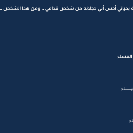
 بحياتي أحس أني خجلانه من شخص قدامي .. ومن هذا الشخص .. كحي
 المساء
ــــاء
اء