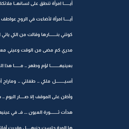
أيـــــــا امرأة تنطق على لسانهــا ملائكة 
أيــــــا امرأة لأضاءت في الروح عواطف ظ
كوتني بنــــــــارها وقالت من الكي ياتي ا
مدري كم مضى من الوقت وعيني معـــــ
بعينيهــــــــــا لؤم وطهر .. مـــــــا هذا 
أسيــــــــــل ملكي .. طفلتي .. ومارا
وأظن على الموقف إلا صـــــار اليوم .. جـ
هدأت ثـــــــــورة العيون ... فــ في عينيه
ها المرة جلست جنبهـــــا ، وقررت أفات