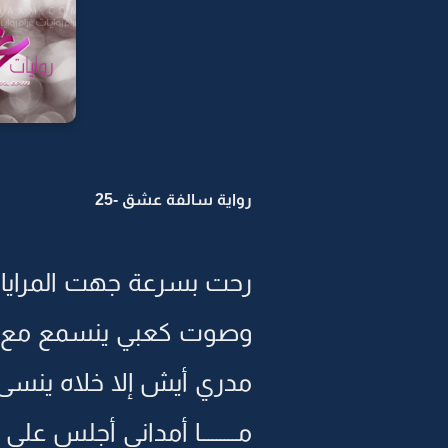
رواية سالفة عشق -25
رحت بسرعة جهت المرايا أع
وصوت كعبي ينسمع مع كل م
مدري أيش إلا خلاه ينسى اشيـ
مـــــــــا أمداني أجلس على 