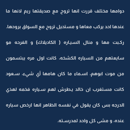
دوامها مختلف قررت انها تروح مع صديقتها ريم لانها ما
عندها احد يركب معاها و مستحيل تروح مع السواق بروحها.
ركـبت مها و منال السيـاره ( الكاديلاك) و الفرحه مو
سايعتهم من السياره الكشخه، كانت اول مره يبتسمون
من موت ابوهم، اسـماء ما كان هامها أي شيء، سـعود
كانت مستغرب ان خالد يـطرش لهم سـياره فخمه لهذي
الدرجه بس كان يقول في نفسه الظاهر انها ارخص سياره
عنده، و مشى كل واحد لمدرسـته.