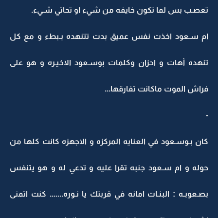
تعصـب بس لما تكون خايفه من شيء او تحاتي شـيء.
ام سـعود اخذت نفس عميق بدت تتنهده بـبطء و مع كل
تنهده أهات و احزان وكلمات بوسـعود الاخيـره و هو على
فراش الموت ماكانت تفارقها...
-
كان بـوسـعود في العنايه المركزه و الاجهزه كانت كلها من
حوله و ام سـعود جنبه تقرا عليه و تدعي له و هو يتنفس
بصـعوبـه : البنـات امانه في قربتك يا نـوره....... كنت اتمنى