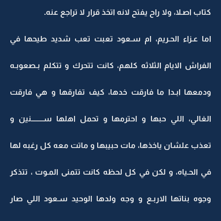
كتاب اصـلا، ولا راح يفتح لانه اتخذ قرار لا تراجع عنه.
اما عـزاء الحـريم، ام سـعود تعبت تعب شديد طيحها في
الفراش الايام الثلاثه كلهم، كانت تتحرك و تتكلم بـصعوبـه
ودمعها ابـدا ما فارقت خدها، كيف تفارقها و هي فارقت
الغالي، اللي حبها و احترمها و تحمل اهلها ســــــــنين و
تعذب علشان ياخذها، مات حبيبها و ماتت معه كل رغبه لها
في الحـياه، و لكن في كل لحظه كانت تتمنى المـوت ، تتذكر
وجوه بناتها الاربـع و وجه ولدها الوحيد سـعود اللي صار