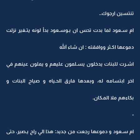
تنتسين ارجوك..
ام سـعود لما بدت تحس ان بـوسـعود بدأ لونه يتـغير نزلت
دموعها اكـثر ووافقته : ان شاء الله
اشـرت للبنات يدخلون يسـلمون عليهم و يملون عينهم في
اخر ابتسامه له، وبعدها فارق الحـياه و صياح البنات و
بكاءهم ملا المـكان.
-
ام سـعود و دموعها رجعت من جديد: هذا الي راح يـصير، حتى