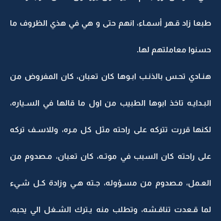
طبعا زاد قـهر أسمـاء، انهم حتى و هي في هذي الظروف ما
حسنوا معاملتهم لها.
هنـادي تحـس بالذنـب ابـوها كان تعبان، كان المفروض من
البـدايـه تاخذ ابوها الطبيب من اول ما قالها في السـياره،
لكنها قررت تتركه على راحته مثل كل مـره، وللاسـف تركه
على راحته كان السبب في موتـه، كان تعبان، مـصدوم من
العـمل، مـصدوم من مسـؤوله، جـته هـي وزادة كـل شـيء
لما قـعدت تناقـشه، وتطلب منه يـترك الشـغل الي يحبه،