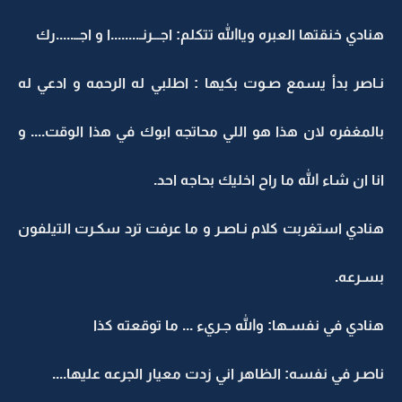
هنادي خنقتها العبره وياالله تتكلم: اجـــرنـ........ا و اجــ.....رك
نـاصر بدأ يسمع صـوت بكيها : اطلبي له الرحمه و ادعي له
بالمغفره لان هذا هو اللي محاتجه ابوك في هذا الوقت.... و
انا ان شاء الله ما راح اخليك بحاجه احد.
هنادي استغربت كلام نـاصـر و ما عرفت ترد سكـرت التيلفون
بسـرعه.
هنادي في نفسـها: والله جـريء ... ما توقعته كذا
ناصـر في نفسه: الظاهر اني زدت معيار الجرعه عليها....