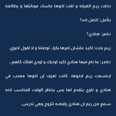
دخلت ريـم الغرفه و لقت اخوها ماسك موبايلها و يطالعه
بتأمل: اتصل احد؟
نـاصر: هنادي؟
ريـم بخث: اكيـد علشان امرها بكرا،، توصلنا و لا اقول لابوي.
نـاصـر: ما دام فيها هنادي اكيد اوديك و اودي اهلك كلهم...
ابـتسمت ريـم لاخوها، كانت تعرف ان اخوها معجب في
هنادي و ناوي يتقدم لها بس ينتظر الوقت المناسب لانه
سـمع من ريم ان هنادي رافضـه تتزوج وهي تدرس.