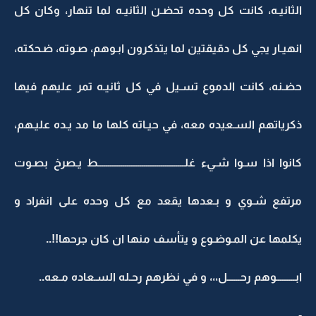
الثانيـه، كانت كل وحده تحضـن الثانيـه لما تنهار، وكان كل
انهيـار يجي كل دقيقتين لما يتذكرون ابـوهم، صـوته، ضـحكته،
حضـنه، كانت الدموع تسـيل في كل ثانيـه تمر عليهم فيها
ذكرياتهم السـعيده معه، في حيـاته كلها ما مد يـده عليـهم،
كانوا اذا سـوا شـيء غلـــــــــــــــــــــــــــــــــــــــــط يـصرخ بصـوت
مرتفع شـوي و بـعدها يقعد مع كل وحده على انفراد و
يكلمها عن المـوضـوع و يتأسف منها ان كان جرحها!!..
ابـــــــــوهم رحــــــل،،، و في نظرهم رحـله السـعاده مـعه..
-