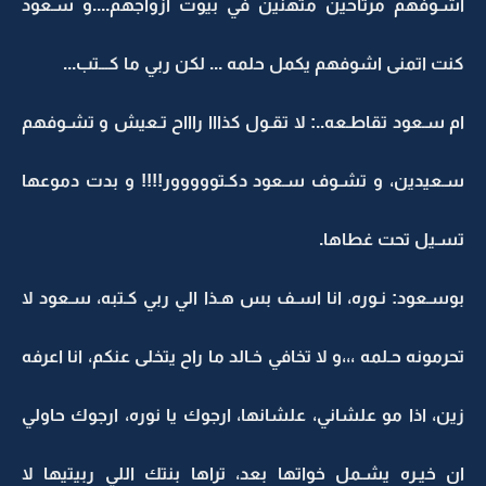
اشـوفهم مرتاحين متهنين في بيوت ازواجهم....و سـعود
كنت اتمنى اشوفهم يكمل حلمه ... لكن ربي ما كـــتب...
ام سـعود تقاطـعه..: لا تقـول كذااا راااح تـعيش و تشـوفهم
سـعيدين، و تشـوف سـعود دكـتووووور!!!! و بدت دموعها
تسـيل تحت غطاها.
بوسـعود: نـوره، انا اسـف بس هـذا الي ربي كـتبه، سـعود لا
تحرمونه حـلمه ،،،و لا تخافي خـالد ما راح يتخلى عنكم، انا اعرفه
زين، اذا مو علشاني، علشانها، ارجوك يا نوره، ارجوك حاولي
ان خيـره يشـمل خواتها بعد، تراها بنتك اللي ربيتيها لا