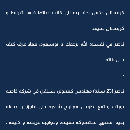
كريستال عكس اخته ريم الي كانت عباتها فيها شرايط و
كريستال خفيف.
نـاصر في نفسـه: الله يرحمك يا بوسـعود، فعلا عرف كيف
يربي بناته...
-
نـاصر (23 سـنه) مهندس كمبيوتر، يشتغل في شركه خاصـه
بمرتب مرتفع، طويـل ممـلوح شـعره بـني غامق و عيـونه
بنـيه، مسوي سكسوكه خفيفه، وحواجبه عريضه و كثيفه ،