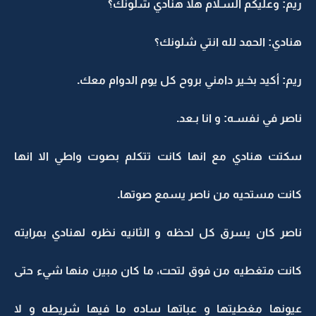
ريم: وعليكم السـلام هلا هنادي شلونك؟
هنادي: الحمد لله انتي شلونك؟
ريم: أكيد بخـير دامني بروح كل يوم الدوام معك.
ناصر في نفسـه: و انا بـعد.
سكتت هنادي مع انها كانت تتكلم بصوت واطي الا انها
كانت مستحيه من ناصر يسمع صوتها.
ناصر كان يسرق كل لحظه و الثانيه نظره لهنادي بمرايته
كانت متغطيه من فوق لتحت، ما كان مبين منها شيء حتى
عيونها مغطيتها و عباتها ساده ما فيها شريطه و لا