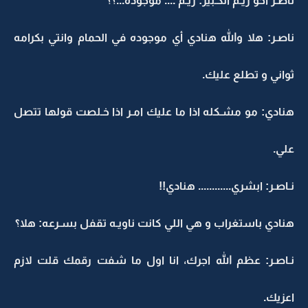
ناصـر اخو ريـم الكـبير: ريـم .... موجوده...؟؟
ناصـر: هلا والله هنادي أي موجوده في الحمام وانتي بكرامه
ثواني و تطلع عليك.
هنادي: مو مشـكله اذا ما عليك امـر اذا خـلصت قولها تتصل
علي.
نـاصـر: ابشري............ هنادي!!
هنادي باستغراب و هي اللي كانت ناويـه تقفل بسـرعه: هلا؟
نـاصـر: عظم الله اجرك، انا اول ما شفت رقمك قلت لازم
اعزيك.