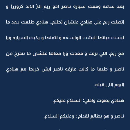
بعد ساعه وقفت سياره نـاصر اخو ريم الـ( الاند كروزر) و
اتصلت ريم على هنادي علشان تطلع.. هنادي طلعت بـعد ما
لبست عباتها البشت الواسـعه و لثمتها و ركبت السياره ورا
مع ريم، اللي نزلت و قعدت ورا معاها علشان ما تنحرج من
ناصـر و طبعا ما كانت عارفه ناصـر ايش خربط مع هنادي
اليوم اللي قبله.
هنـادي بصوت واطي: السـلام عليكم.
نـاصر و هو يطالع لقدام : وعليكم السلام.