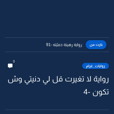
بارت من
رواية رهينة حميّته -91
0
روايات_غرام
رواية لا تغيرت قل لي دنيتي وش
تكون -4