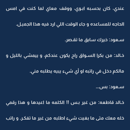
عندي، كان بحسبه ابـوي، ووقف معاي لما كنت في امس
الحاجه للمساعده و جاء الوقت اللي ارد فيه هذا الجميـل.
سـعود: خيرك سابق ما تقـصر.
خـالد: من بكرا السـواق راح يكون عندكم، و ييمشي بالليل و
مالكم دخل في راتبه او أي شيء يبيه يطلبه مني.
سـعود: بس...
خـالد قاطعه: من غير بـس !! الكلمه ما اعيدها و هذا رقمي
خله معك متى ما بغيت شيء اطلبه من غير ما تفكـر. و راتب