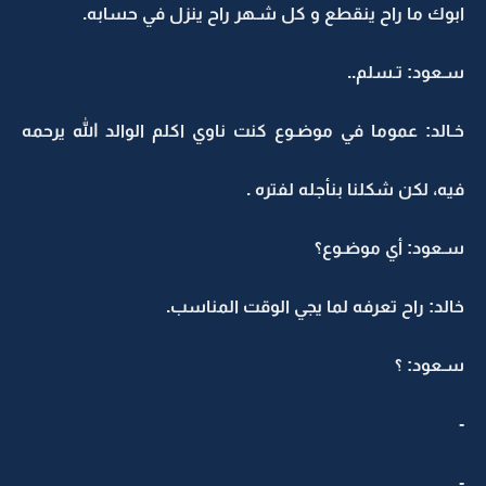
ابوك ما راح ينقطع و كل شـهر راح ينزل في حسابه.
سـعود: تـسلم..
خـالد: عموما في موضـوع كنت ناوي اكلم الوالد الله يرحمه
فيه، لكن شكلنا بنأجله لفتره .
سـعود: أي موضـوع؟
خالد: راح تعرفه لما يجي الوقت المناسب.
سـعود: ؟
-
-