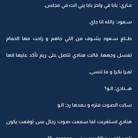
مـاري: بابا في واحز بابا يبي انت في مجلس.
سـعود: يالله انا جاي.
طــلع سـعود يشـوف من اللي جاهم و راحت مها الحمام
تغسل وجهها، قالت هنادي تتصل على ريم تأكد عليها انها
تمـرا بكـرا و ما تنسى.
هـــنادي: الـو؟
سكت الصـوت فتره و بـعدها رد: الـو
هنادي استغربت لما سمعت صـوت رجال بس توقعت يكون