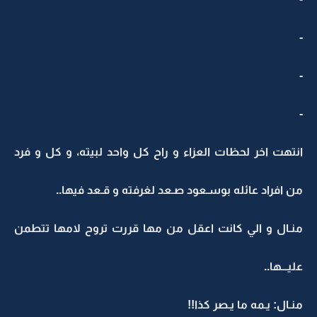
-
-
-
انتهت اخر لحظات العزاء و راح كل واحد لبيته، و كل و فرد
من افراد عائله بوسـعود صـعد لغرفته و قـعد فيها..
منـال و الي كانت اعقل من مها قررت تروح لامها تتطمن
عليـــها..
منـال: يـمه ما يـصر كذا!!