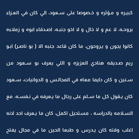
كبيـره و مـؤثره و خـصوصا على سـعود، الي كان في العـزاء
بروحـه، لا عم و لا خال و لا اخو جنبـه، اصـدقاء ابوه و زملاءه
كانوا يجون و يـروحون، ما كان قاعد جنبه الا ( بو ناصـر) ابـو
ريم صـديقه هنادي العزيزه و اللي يعرف بو سـعود من
سـنين و كان دايما معاه في المجالـس و الدوانيات، سـعود
كان يـقول كل ما سـلم على رجال ما يـعرفه في نـفسـه، مع
السـلامه يالدراسه ، مستحيل اكمل، كان ما يـعرف احد لانه
اغلب وقته كان يـدرس و طبعا الحين ما في مجال يفتح