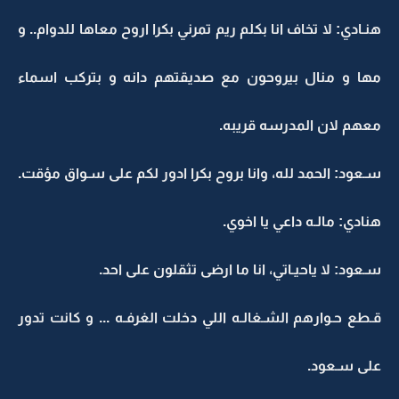
هنـادي: لا تخاف انا بكلم ريم تمرني بكرا اروح معاها للدوام.. و
مها و منال بيروحون مع صديقتهم دانه و بتركب اسماء
معهم لان المدرسه قريبه.
سـعود: الحمد لله، وانا بروح بكرا ادور لكم على سـواق مؤقت.
هنادي: مالـه داعي يا اخوي.
سـعود: لا ياحيـاتي، انا ما ارضى تثقلون على احد.
قـطع حـوارهم الشـغالـه اللي دخلت الغرفـه ... و كانت تدور
على سـعود.