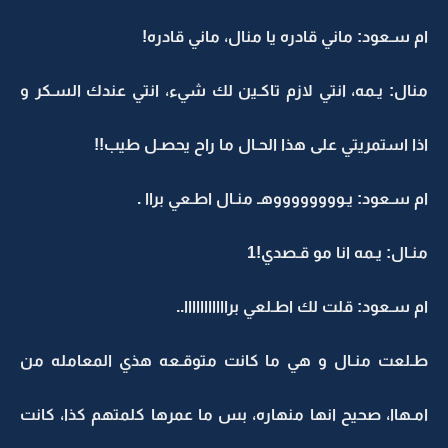
ام سـعود: ماني قادره يا منال، ماني قادره!
منال: يـمه، انتي لازم تاكـين لك شيء، انتي عندك السـكر و
اذا استمريتي على هذا الحـال ما راح يحصـل طيب!!
ام سـعود: يـووووووووهـ منـال اطـعي براا .
منـال: يـمه انا مو قـصدي!1
ام سـعود: قلت لك اطـلعي برااااااااااا..
طـلعت منـال و هي ما كانت متوقـعه هذي المعامله من
امـهاا، صحيح انها منهاره، بس ما عمرها كلمتهم كذا، كانت