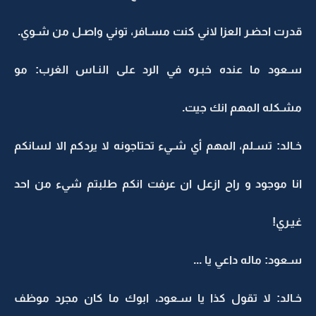
قدرت احضـر العزا لاني كنت مسـافر، توني واصـل من شـوي.
سـعود ما عنده خبـره في الرد على النـاس الغرب: مو
مشـكله المهم انك جيت.
خـالد: تسـلم، المهم أي شـيء تحتاجونه لا يردكم الا لسانكم
انا موجود و راح ازعل ان عرفت انكم طلبتم شيء من احد
غيـري!
سـعود: ماله داعي يا ...
خـالد: لا تقول كذا يا سـعود، ابوك ما كان مجرد موظف