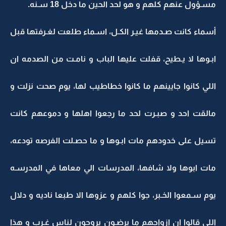
مسـؤول عنهم كلهم و هو لحد الحين ما دخل 18 سـنه.
أسماء كانت صـدمها غيـر الكـل، اسـماء طلعت لغـرفتها قبل
ابـوها لا يـطيح، قفلت عليها الباب و نامـت من الصدمه ان
اللي كانوا جايينهم ما كانوا خطاطيب لها، يوم صحت نزلت و
مالقت احد و صبـرت لحد ما رجعوا اهلها و دموعهم كانت
تسيل على خدودهم مات ابـوها و ما حصـلت الفرصه تودعه،
مات ابوها ولا شافها، المدرسات الي معاها في المدرسـه
يوم سـمعوا الخـبر، جوا كلهم و عزوها الا طبعا ناديه و دلال
اللي قالوا ان ازواجهم ما يرضـون يروحون لناس غـرب و هذا