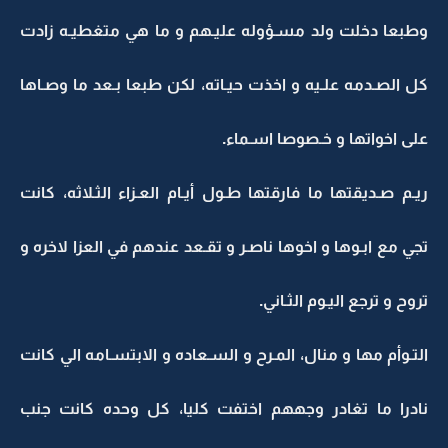
وطبعا دخلت ولد مسـؤوله عليـهم و ما هي متغطيـه زادت
كل الصـدمه علـيه و اخذت حيـاته، لكن طبعا بـعد ما وصـاها
على اخواتها و خـصوصا اسـماء.
ريـم صـديقتها ما فارقتها طـول أيـام العـزاء الثـلاثه، كانت
تجي مع ابـوها و اخوها ناصـر و تقـعد عندهم في العزا لاخره و
تروح و ترجع اليـوم الثـاني.
التـوأم مها و منال، المـرح و السـعاده و الابتسـامه الي كانت
نادرا ما تغادر وجههم اختفت كليا، كل وحده كانت جنب