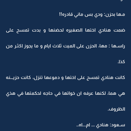
مـها بحزن: ودي بس ماني قادره!!
ضمت هنادي اختها الصغيره لحضنها و بدت تمسح على
راسـها : مها، الحزن على الميت ثلاث ايام و ما يجوز اكثـر من
كذا.
كانت هنادي تمسح على اختها و دموعها تنزل، كانت حزيـــنه
هي هما، لكنها عرفه ان خواتها في حاجه لحكمتها في هذي
الظروف.
سـعود: هنادي ... ام...اه..