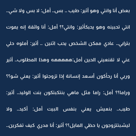
بعض أنا وانتي وهو أثير: طيب .. بس.. أمل: لا بس ولا شي..
انتي تحبينه وهو يحبكأثير: وانتي؟؟ أمل: أنا وائقة إنه يموت
بترابي.. عادي ممكن الشخص يحب اثنين .. أثير: أملوه حلي
عني لا تقنعيني الحين أمل:هههههه وهذا المطلوب.. أثير
وربي أنا رحأكون أسعد إنسانة إذا تزوجتوا أثير: يعني شو؟؟
وراما؟؟ أمل: راما مثل ماهي بنتكبتكون بنت الوليد.. أثير:
طيب.. بنعيش يعني بنفس البيت أمل: أكيد.. ولا
ليشبتتزوجون يا حظي المايل؟؟ أثير: أنا مدري كيف تفكرين..