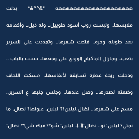
ههههههههههههههههههههه *&^^&* بدلت
ملابسها.. ولبست روب أسود طوييل.. وله ذيل.. وأكمامه
بعد طويله وحره.. فتحت شعرها.. وتمددت على السرير
بتعب.. ومازال الماكياج الوردي على وجهها.. حست بالباب ..
ودخلت ريحة عطره تسابقه لأنفاسها.. مسكت اللحاف
وضمته لصدرها.. وصل عندها.. وجلس جنبها ع السرير..
مسح على شعرها.. نضال:ليلين؟؟ ليلين: عيونها؟ نضال: ما
نمتي؟ ليلين: نو.. نضال:آآ..آ.. ليلين: شو؟؟ فيك شي؟؟ نضال: