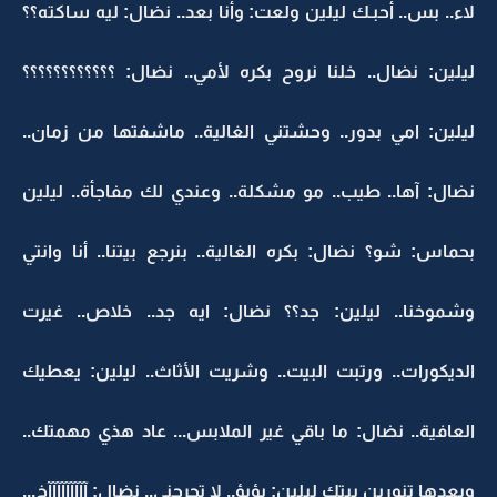
لاء.. بس.. أحبـك ليلين ولعت: وأنا بعد.. نضال: ليه ساكته؟؟
ليلين: نضال.. خلنا نروح بكره لأمي.. نضال: ؟؟؟؟؟؟؟؟؟؟؟؟
ليلين: امي بدور.. وحشتني الغالية.. ماشفتها من زمان..
نضال: آها.. طيب.. مو مشكلة.. وعندي لك مفاجأة.. ليلين
بحماس: شو؟ نضال: بكره الغالية.. بنرجع بيتنا.. أنا وانتي
وشموخنا.. ليلين: جد؟؟ نضال: ايه جد.. خلاص.. غيرت
الديكورات.. ورتبت البيت.. وشريت الأثاث.. ليلين: يعطيك
العافية.. نضال: ما باقي غير الملابس... عاد هذي مهمتك..
وبعدها تنورين بيتك ليلين: يؤيؤ.. لا تحرجني.. نضال: آآآآآآآآآخ...