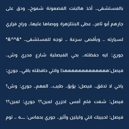
بالمستشفى.. أخذ هالبنت الفصعونة شموخ.. ودق على
جارهم أبو ثامر.. عطى البنتلزهرة ووصاها عليها.. وراح فراري
لسيارته .. وبأقصى سرعة .. توجه للمستشفى.. *&^^&*
جوري: ايه حفظته.. بحي الفيصلية شارع مدري وش..
فيصل:هههههههههههههذا وانتي حافظته باقي.. جوري:
ياخي لا تدقق.. فيصل: يؤيؤ.. طيب.. المهم.. جوري: وش؟
فيصل: شفت فلم أمس احزري لمين؟؟ جوري: لمين؟؟
فيصل: لحبيبك انتي وليلين وأثير.. جوري بحماس: ـــــه .. توم