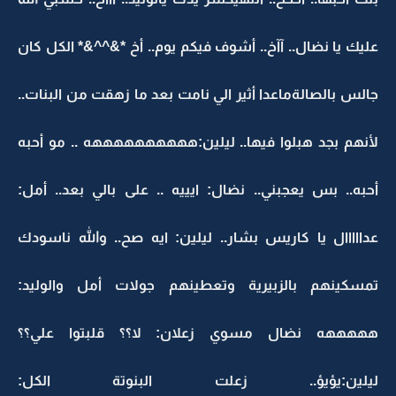
عليك يا نضال.. آآخ.. أشوف فيكم يوم.. أخ *&^^&* الكل كان
جالس بالصالةماعدا أثير الي نامت بعد ما زهقت من البنات..
لأنهم بجد هبلوا فيها.. ليلين:ههههههههههه .. مو أحبه
أحبه.. بس يعجبني.. نضال: ايييه .. على بالي بعد.. أمل:
عدااااال يا كاريس بشار.. ليلين: ايه صح.. والله ناسودك
تمسكينهم بالزبيرية وتعطينهم جولات أمل والوليد:
هههههه نضال مسوي زعلان: لا؟؟ قلبتوا علي؟؟
ليلين:يؤيؤ.. زعلت البنوتة الكل: