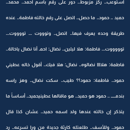
استوعب.. ركز مزبوط.. دور على رقم باسم أحمد.. محمد..
حميد .. حمود.. ما حصل.. اتصل على رقم خالته فاطمة.. عنده
طريقة وحده يعرف فيها.. اتصل.. وتوووت ... تووووت...
توووووت... فاطمة: هلا ليلين.. نضال: احمـ أنا نضال ياخالة..
فاطمة: هلاااا نضالوه.. نضال: هلا فيك.. أقول خاله عطيني
حمود.. فاطمة: حمود؟؟ طيب.. سكت نضال.. وهز راسه
بندمـــــ .. حمود هو حميد.. هو ماقالها عطينيحميد.. أساساً ما
يتذكر إن خالته عندها ولد اسمه حميد.. عشان كذا قال
حمود.. وللأسف.. طلعتله كارثة جديدة من ورا تسرعه.. رد