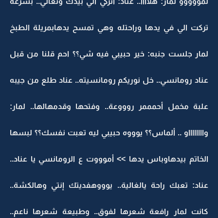
لمووووو لمار: هلاااا.. عناد: اتركي الي بيدك وتعالي.. بسرعة
تركت الي في يدها وراحتله وهي تمسح يدهابمريلة الطبخ
لمار جلست جنبه: خير حبيبي فيه شي؟؟ احم قلنا من قبل
عناد رومانسي.. خل نوريكم رومانسيته.. عناد طلع من جيبه
علبة مخمل أحمممر روووعة.. وفتحها وقدمهالها.. لمار:
وااااااااو .. ألماس؟؟ يوووه حبيبي ليه تعبت نفسك؟؟ لبسها
الخاتم بيدهاوباس يدها >> أموووت ع الرومانسي يا عناد..
عناد: تعبك راحة يالغالية.. يوووهفديتك إنتي وهالكشة..
كانت لمار رافعة شعرها لفوق.. وطبيعة شعرها ناعم..