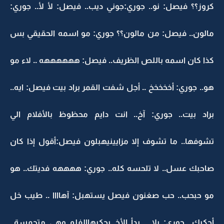
كروز؟؟ فيصل: نو.. جوري:جوني ديب.. فيصل: لأ لأ.. جوري:
مالون.. فيصل: من مالون؟؟ جوري: مو اسمه الحقيقي بس
كذا كان اسمه باللص الظريف.. فيصل: ههههههه .. لاء مو
هو.. جوري: أخخخخخ .. أجل شفت القمر براد بيت فيصل: ايه..
براد بيت.. جوري: آخ.. انت دايم محظوظ بالأفلام الي
تشوفها.. ما تشوف إلا مزايينيهبلون فيصل:أقول إذا كان
صاحبك عسل.. لا تلحسه كله.. جوري: ههههه فديتك.. هو
مو حبحب.. حب صغنون فيصل يستهبل: آهاااا .. طيب خل
أحكيك.. جوري: يلا .. بدأ الأخ يحكيهاالفلم وهي متحمسة..