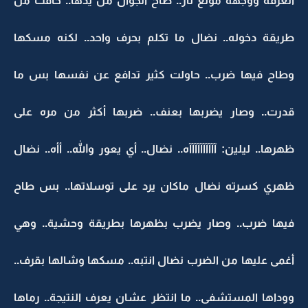
الغرفة ووجهه مولع نار.. طاح الجوال من يدها.. خافت من
طريقة دخوله.. نضال ما تكلم بحرف واحد.. لكنه مسكها
وطاح فيها ضرب.. حاولت كثير تدافع عن نفسها بس ما
قدرت.. وصار يضربها بعنف.. ضربها أكثر من مره على
ظهرها.. ليلين: آآآآآآآآآآه.. نضال.. أي يعور والله.. أأه.. نضال
ظهري كسرته نضال ماكان يرد على توسلاتها.. بس طاح
فيها ضرب.. وصار يضرب بظهرها بطريقة وحشية.. وهي
أغمى عليها من الضرب نضال انتبه.. مسكها وشالها بقرف..
ووداها المستشفى.. ما انتظر عشان يعرف النتيجة.. رماها