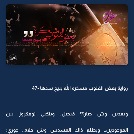
رواية بعض القلوب مسكره الله يبيح سدها -47
وبعدين وش صار؟؟ فيصل: ويتخبى تومكروز بين
الموجودين.. ويطلع ذاك المسدس وش حلاه.. جوري: