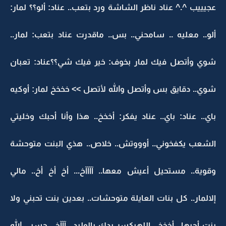
عجيييب ^.^ عناد ناظر الشاشة ورد بتعب.. عناد: ألو؟؟ لمار:
ألو.. معليه .. سامحني.. بس.. ماقدرت عناد بتعب: لمار..
شوي وأتصل فيك لمار بخوف: خير فيك شي؟؟عناد: تعبان
شوي.. دقايق بس وأتصل والله لأتصل >> خخخخ لمار: أوكيه
باي.. عناد: باي.. عناد يفكر: أخخخ.. هذا وأنا أحبك وخليتي
الشعب يكفخوني.. أوووتش.. خلاص.. هذي البنت متوحشة
وقوية.. مستحيل أعيش معها.. آآآآخ... أخ أخ أخ.. مالي
إلالمار.. كل بنات العايلة متوحشات.. بعدين بنت تحبني ولا
بنت أحبها.. أخخخ.. اللهيكسر يدك يالوليد.. آآآخ.. حسبي الله