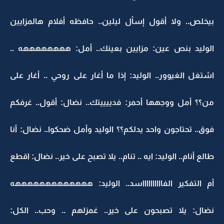
بيخلص.. ولا أقول إسأل ليلين.. حافظه أفلام هالمزايين
الوليد بنص عين: مزايين بعينك.. أمل: ههههههههه ..
اشتغل الغيوور.. الوليد: إذا ما أغار على روحي .. أغار على
من؟؟ أمل ووجهها أحمر: فدييييتك.. نضال: أقول.. غرفكم
فوق.. تحتاجون واحد يدلكم؟؟ الوليد وأمل ضحكوا.. نضال: أنا
طالع أنام.. الوليد: ايه .. تنام.. يلا تصبح على خير.. نضال: اقطع
أم التفكير الفااااااااااسد.. الوليد: هههههههههههههه
نضال: يلا تصبحون على خير.. غمزلهم .. وحب.. الكل: