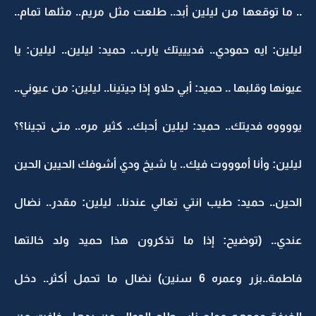
.. ما توقعها من ليلين أبد.. طلعت مثل مريم.. مثلها تمام..
ليلين: ايه حمودي.. فديييتك يارب.. حميد: ليلين.. ليلين: يا
عيونها وقلبها .. حميد: أبي حلاو إذا جيتينا.. ليلين: من عيوني..
يووووه فديتك.. حميد: ليلين أحبك.. كثير مره.. متى تجينا؟؟
ليلين: وأنا أموووت فيك.. يا شيخ ودي أشوفك الحيين الحين
الحين.. حميد: طيب انتي تعالي عندنا.. ليلين: مقدر.. نضال
عندي.. (توضيح: إذا ما تذكرون هذا حميد ولد خالتها
فاطمة..بزر وعمره 6 سنين) نضال ما تحمل أكثر.. دخل