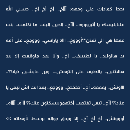
يحط كمادات على وجهه: آآآخ.. أخ أخ أخ.. حسبي الله
علىابليسك يا أثيروووه.. آآآخ.. الحين البنت ما تكلمت.. بنت
عمها هي الي تفتن؟؟أوووخ.. آآآه ياراسي.. وووجع.. على أمه
يد هالوليد.. يا لطيييف... أخ.. وأنا بعد ماوقعت إلا بيد
هالاثنين.. يالطيف على التوحش... وين عايشين ذيلا؟؟..
آآآوتش.. يمممه.. أخ.. أخخخخخ.. وووجع.. بعد انت اش تبغى يا
عناد؟؟ آآخ.. تبغى تغتصب أختهموبيسكتون عنك؟؟ أأأه.. آآآآه..
أوووتش.. أخ أخ أخ.. إلا ويدق جواله بوسط تأوهاته >>