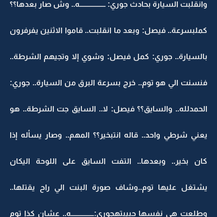
وانقلبت السيارة بحادث جوري: ــــــــــــــــــه.. وش صار بعدها؟؟
كملبسرعة.. فيصل: وبعد ما انقلبت.. قاموا الاثنين يفرفرون
بالسيارة.. جوري: كمل فيصل: وشوي إلا وتجيهم الشرطة..
فنسنت الي هو توم.. خرج بسرعة البرق من السيارة.. جوري:
الحمدلله.. والسايق؟؟ فيصل: لا.. السايق جت الشرطة.. هو
يعني شرطي واحد.. قاله انتبخير؟؟ المهم.. وصار يسأله إذا
كان بخير.. وبعدها.. التفت السايق على اللوحة اليكان
يشتغل عليها توم..وشاف صورة البنت الي راح يقتلها..
وطلعت هي نفسها حبيبتهجوري:ــــــــــــــــه.. عشان كذا توم