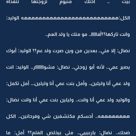
بيت .. اختك منيوم تزوجتها تتفداه
الكل:ههههههههههههههههههههههههههه الوليد:
وانت تاركها؟؟أفااااا.. مو منك يا ولد العم..
نضال: إلا مني.. بعدين من وين صرت ولد عم؟؟ الوليد: أبوك
يصير عمي.. لأنه أبو زوجتي.. نضال: مشوااااااار.. الوليد: انت
ولد عمي أنا وليلين.. وأمل بنت عمي أنا وليلين... أمل تكمل:
والوليد ولد عمي أنا وانت.. وليلين بنت عمي أنا وانت نضال:
ههههههههه.. أحسكم مكتشفين شي وفرحانين.. الكل
ضحك.. نضال: ياربيييي.. متى بيخلص الفلم؟؟ أمل: ما