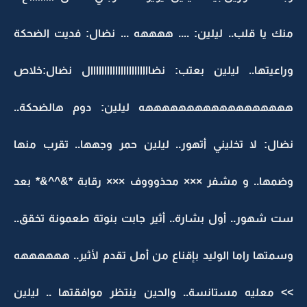
منك يا قلب.. ليلين: .... ههههه ... نضال: فديت الضحكة
وراعيتها.. ليلين بعتب: نضاااااااااااااااااااااال نضال:خلاص
ههههههههههههههههههه ليلين: دوم هالضحكة..
نضال: لا تخليني أتهور.. ليلين حمر وجهها.. تقرب منها
وضمها.. و مشفر ××× محذوووف ××× رقابة *&^^&* بعد
ست شهور.. أول بشارة.. أثير جابت بنوتة طعمونة تخقق..
وسمتها راما الوليد بإقناع من أمل تقدم لأثير.. ههههههه
>> معليه مستانسة.. والحين ينتظر موافقتها .. ليلين