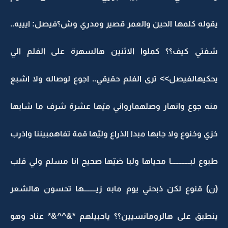
يقوله كلمها الحين والعمر قصير ومدري وش؟فيصل: ايييه..
شفتي كيف؟؟ كملوا الاثنين هالسهرة على الفلم الي
يحكيهالفيصل>> ترى الفلم حقيقي.. اجوع لوصاله ولا اشبع
منه جوع وانهار وصلهمارواني ميّها عشرة شرف ما شابها
خزي وخنوع ولا جابها مبدا الذراع وليّها قمة تفاهمبيننا واذرب
طبوع لبــــــــــــا محياها ولبا ضيّها صحيح انا مسلم ولي قلب
(ن) قنوع لكن ذبحني يوم مابه زيــــــــها تحسون هالشعر
ينطبق على هالرومانسيين؟؟ ياحبيلهم *&^^&* عناد وهو