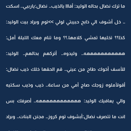
ما ترك نضال بحاله الوليد: أفااا يالذيب.. نضال:ياربيي.. اسكت
.. خل أشوف الي ذابح حبيبتي لولي >>توم وبراد بيت الوليد:
كذا؟؟ تخليها تمشي كلامها.؟؟ وما تنام معك الليلة أمل:
هههههههههههه.. وليدوه.. أتركهم بحالهم.. الوليد:
للأسف أخوك طاح من عيني.. قم الحقها خلك ذيب نضال:
أقولأملوه زوجك صاج أمي من ساعة.. ذيب وذيب سكتيه
والي يعافيك الوليد: ههههههههههههه.. أصرفك بس
انت ما تتصرف نضال:أبشوف توم كروز.. مجنن البنات.. وبراد