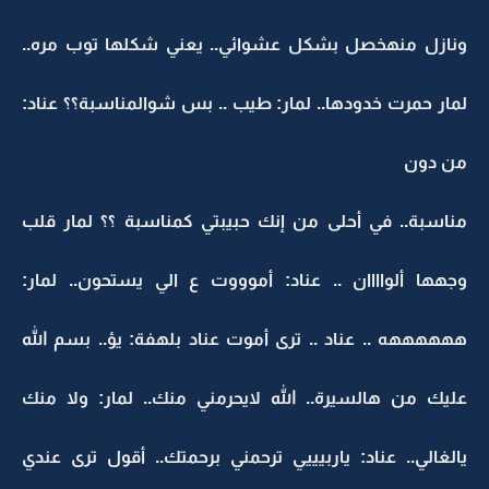
ونازل منهخصل بشكل عشوائي.. يعني شكلها توب مره..
لمار حمرت خدودها.. لمار: طيب .. بس شوالمناسبة؟؟ عناد:
من دون
مناسبة.. في أحلى من إنك حبيبتي كمناسبة ؟؟ لمار قلب
وجهها ألواااان .. عناد: أموووت ع الي يستحون.. لمار:
ههههههه .. عناد .. ترى أموت عناد بلهفة: يؤ.. بسم الله
عليك من هالسيرة.. الله لايحرمني منك.. لمار: ولا منك
يالغالي.. عناد: ياربيييي ترحمني برحمتك.. أقول ترى عندي