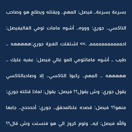
بسرعة بسرعة.. فيصل: المهم.. ويقتله ويطلع هو وصاحب
التاكسي.. جوري: وووه.. أشوه مامات تومي الغاليفيصل:
احمممممممممممـ .>> اشتغلت الغيرة جوري:هههههه ..
طيب .. أشوه ماماتتومي المو غالي فيصل: عفيه عليك ..
هههههه .. المهم.. ركبوا التاكسي.. إلا وصاحبالتاكسي
يقول جوري: وش يقول؟؟ فيصل: يقول: لماذا قتلته جوري:
منهو؟؟ فيصل: قصده علىالمحقق.. جوري: أححححح.. جابها
والله فيصل: ايه.. وتوم كروز الي هو فنسنت وش قال؟؟