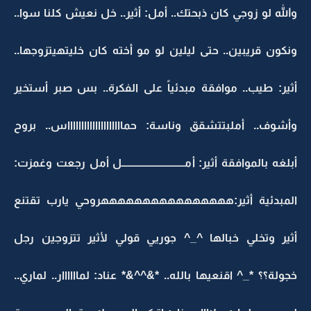
والله لو زوجي كان ذبحتك.. أمل: أثير.. خل نعيش كلنا سوا..
ونكون قريبين.. حتى ليلين لو مو أخته كان خليتهيتزوجها..
أثير: طيب.. موافقة مبدئياً على الفكرة.. بس صبر أستخير
وأشوف.. أملبتتشقق وناسة: حمااااااااااااااااااااس.. بروح
أبلغه بالموافقة أثير: أمــــــــــــــــــــــــــــــل أمل رجعت وغمزت:
المبدئية أثير:ههههههههههههههههروحي يارب تقتنع
أثير وتخلي خبالها ^_^ جوريي قولي لأثير تتزوجين رجل
خجولة؟؟ *_^ اقنعيها بالله.. *&^^&* عناد: لماااااار.. لماري..