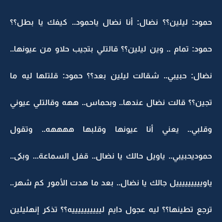
حمود: ليلين؟؟ نضال: أنا نضال ياحمود.. كيفك يا بطل؟؟
حمود: تمام .. وين ليلين؟؟ قالتلي بتجيب حلاو من عيونها..
نضال: حبيبي.. شقالت ليلين بعد؟؟ حمود: قلتلها ليه ما
تجين؟؟ قالت نضال عندها.. وبحماس.. ههه وقالتلي عيوني
وقلبي.. يعني أنا عيونها وقلبها ههههه.. وتقول
حموديحبيبي.. ياويل حالك يا نضال.. قفل السماعة... وبكى..
ياويييييييييل جالك يا نضال.. بعد ما هدت الأمور كم شهر..
ترجع تطينها؟؟ ليه عجول دايم لييييييييييه؟؟ تذكر إنهليلين