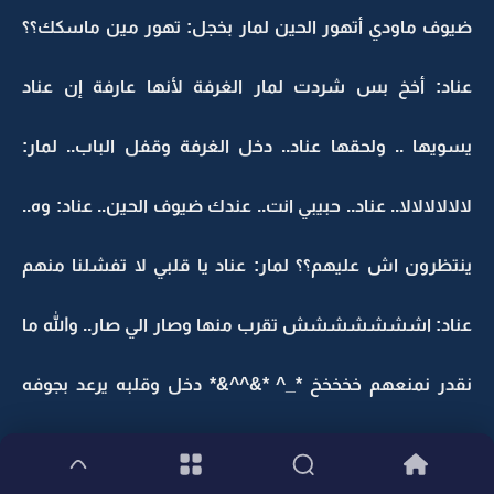
ضيوف ماودي أتهور الحين لمار بخجل: تهور مين ماسكك؟؟
عناد: أخخ بس شردت لمار الغرفة لأنها عارفة إن عناد
يسويها .. ولحقها عناد.. دخل الغرفة وقفل الباب.. لمار:
لالالالالالا.. عناد.. حبيبي انت.. عندك ضيوف الحين.. عناد: وه..
ينتظرون اش عليهم؟؟ لمار: عناد يا قلبي لا تفشلنا منهم
عناد: اششششششش تقرب منها وصار الي صار.. والله ما
نقدر نمنعهم خخخخخ *_^ *&^^&* دخل وقلبه يرعد بجوفه
من الخوف.. أشر له الطبيب يجلس.. وجلس وهو على