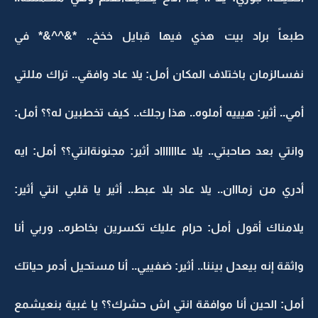
طبعاً براد بيت هذي فيها قبايل خخخ.. *&^^&* في
نفسالزمان باختلاف المكان أمل: يلا عاد وافقي.. تراك مللتي
أمي.. أثير: هيييه أملوه.. هذا رجلك.. كيف تخطبين له؟؟ أمل:
وانتي بعد صاحبتي.. يلا عاااااااد أثير: مجنونةانتي؟؟ أمل: ايه
أدري من زمااان.. يلا عاد بلا عبط.. أثير يا قلبي انتي أثير:
يلامناك أقول أمل: حرام عليك تكسرين بخاطره.. وربي أنا
واثقة إنه بيعدل بيننا.. أثير: ضفييي.. أنا مستحيل أدمر حياتك
أمل: الحين أنا موافقة انتي اش حشرك؟؟ يا غبية بنعيشمع