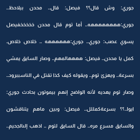
جوري: وش قال؟؟ فيصل: قال.. محدن بيلاحظ..
جوري:ههههههههه.. أما توم قال محدن خخخخخفيصل
يسوي عصب: جوري.. جوري:ههههههه .. خلاص خلاص.
كمل يا محدن.. فيصل: ههههالمهم.. وصار السايق يمشي
بسرعة.. ويهزئ توم.. ويقوله كيف كذا تقتل في الناسببرود..
وصار توم يهديه لأنه الواضح إنهم بيموتون بحادث جوري:
ايوا..؟؟ بسرعةكمللل.. فيصل: وبين ماهم يتناقشون
والسايق مسرع مره.. قال السايق لتوم .. اذهب إلىالجحيم..