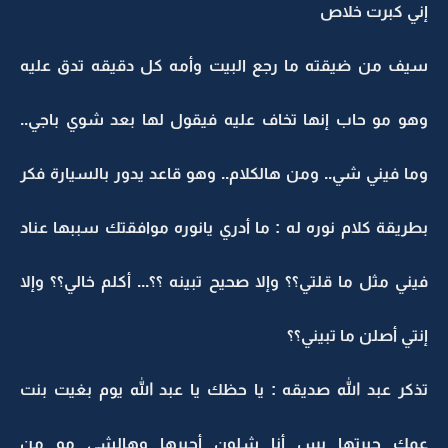
إني كبرت خلاص
سيف من ضيقته ما رجع البيت وأمه كل دقيقه تدق عليه
وهو مو حاب إنها تخاف عليه فيقول لها بعد شوي باجي..
وما فيني شي.. ومن هالكلام.. وهو قاعد يدور بالسيارة فكر
بطريقة كلام نوره له : ما أدري يانوره موافقتك سببها عناد
فيني مثل ما قلتي؟؟ وإلا صحيح تبينه ؟؟... أكلم خالي؟؟ وإلا
إنتي أصلن ما تبيني؟؟
تذكر عبد الله صديقه : يا حظك يا عبد الله يوم بغيت بنت
عمك حيرتها بس أنا شلون أحيرها وهالشي مو من