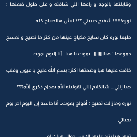
وقابلتها بالوجه و راعها اللي شافته و على طول ضمتها :
نوره!!!!!! شفيج حبيبتي ؟؟؟ ليش هالصياح كله
طبعا نوره كان سايح مكياج عينها من كثر ما تصيح و تمسح
دموعها : هيااااااااا.. بموت يا هيا.. أنا اليوم بموت
خافت عليها هيا وضمتها اكثر: بسم الله عليج يا عيون وقلب
هيا إنتي... شالكلام اللي تقولينه الله يهداج ذكري الله؟؟؟
نوره ومازالت تصيح : أقولج بموت.. أنا حاسه إن اليوم آخر يوم
بحياتي
توها هيا بترد عليها الا يرن جوال هيا : الو