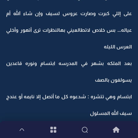
على إللي كبرت وصارت عروس لسيف وإن شاء الله أم
عياله... بس خلاص لاتطالعيني بهالنظرات ترى أتهور وأخلي
العرس الليله
بعد الملكه بشهر في المدرسه ابتسام ونوره قاعدين
يسولفون بالصف
ابتسام وهي تتشره : شدعوه كل ما أتصل إلا نايمه أو عندج
سيف الله المسلول
نوره بابتسامه خجل : بعد شسوي لسيف فديت عيونه يا