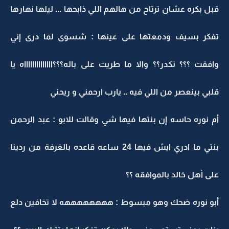
قبل بكره عشان ترتاح من هالهم اللي ذابحها ... ليلها نهارها
تفكر بسيف ودمعتها على عينها : شسوى لما درى إني
وافقت ؟؟؟ تكدر؟؟ والا ما طريت على باله؟؟؟ااااااااااااااه يا
قلبي بينعصر من اللي فيه .. يارب ارحمني و ريحني
أم نوره حاسه إن بنتها فيها شي وقالت للابو : عبد الرحمن
بنتي ما ادري ايش فيها 24 ساعه قاعده بالغرفة من ردينا
على أهل خالد بالموافقه ؟؟
أبو نوره ضحك وهو مبسوط : ههههههههه لا تخافين دلع