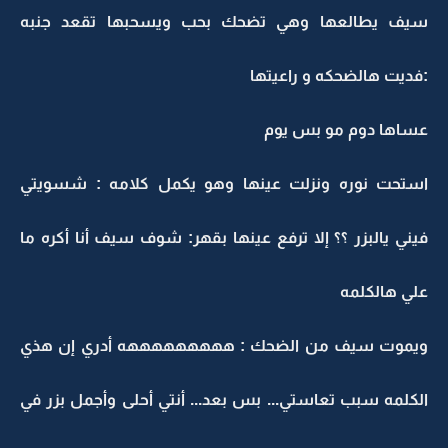
سيف يطالعها وهي تضحك بحب ويسحبها تقعد جنبه
:فديت هالضحكه و راعيتها
عساها دوم مو بس يوم
استحت نوره ونزلت عينها وهو يكمل كلامه : شسويتي
فيني يالبزر ؟؟ إلا ترفع عينها بقهر: شوف سيف أنا أكره ما
علي هالكلمه
ويموت سيف من الضحك : هههههههههه أدري إن هذي
الكلمه سبب تعاستي... بس بعد... أنتي أحلى وأجمل بزر في