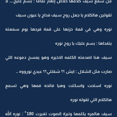
من سمع سيف كلامها خلاص إنهار تماماً : بسم عليج.... لا
تقولين هالكلام يا جعل روح سيف فداج يا عيون سيف
نوره وهي في قمة حزنها على قمة فرحها يوم سمعته
يتفداها : بسم عليك يا روح نوره
سيف هنا اصدمته الكلمه الاخيره وهو يمسح دموعه اللي
صارت مثل الشلال : ايش ؟؟ شقلتي؟؟ عيدي نورووه ..
نوره استحت واسكتت وهيا فاتحه فمها وهي تسمع
هالكلام اللي تقوله نوره
سيف هالمره يكلمها ونبرة الصوت تغيرت 180 ْ : نوره الله