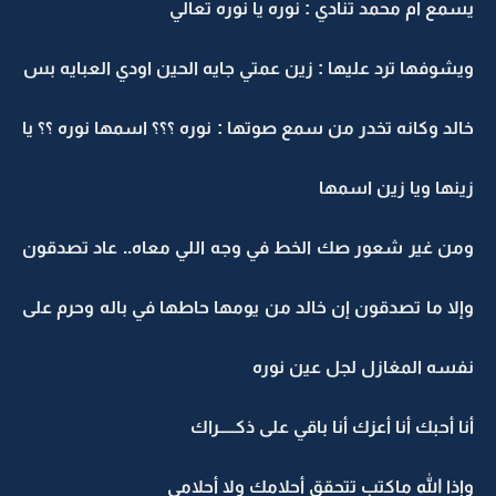
يسمع ام محمد تنادي : نوره يا نوره تعالي
ويشوفها ترد عليها : زين عمتي جايه الحين اودي العبايه بس
خالد وكانه تخدر من سمع صوتها : نوره ؟؟؟ اسمها نوره ؟؟ يا
زينها ويا زين اسمها
ومن غير شعور صك الخط في وجه اللي معاه.. عاد تصدقون
وإلا ما تصدقون إن خالد من يومها حاطها في باله وحرم على
نفسه المغازل لجل عين نوره
أنا أحبك أنا أعزك أنا باقي على ذكـــــراك
وإذا الله ماكتب تتحقق أحلامك ولا أحلامي