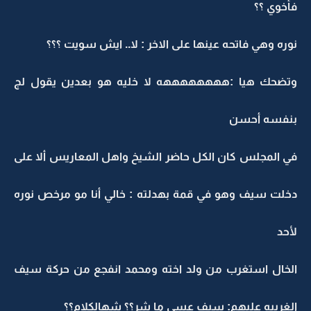
فأخوي ؟؟
نوره وهي فاتحه عينها على الاخر : لا.. ايش سويت ؟؟؟
وتضحك هيا :ههههههههه لا خليه هو بعدين يقول لج
بنفسه أحسن
في المجلس كان الكل حاضر الشيخ واهل المعاريس ألا على
دخلت سيف وهو في قمة بهدلته : خالي أنا مو مرخص نوره
لأحد
الخال استغرب من ولد اخته ومحمد انفجع من حركة سيف
الغريبه عليهم: سيف عسى ما شر؟؟ شهالكلام؟؟