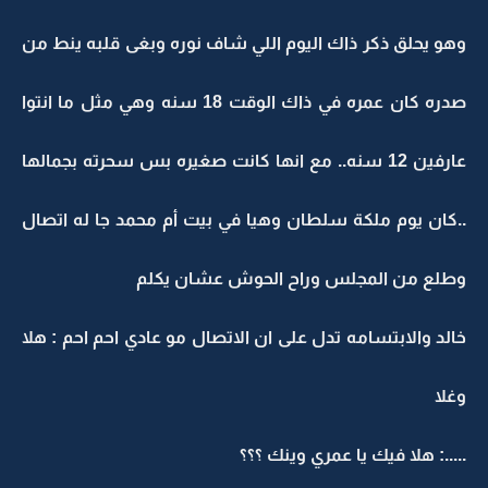
وهو يحلق ذكر ذاك اليوم اللي شاف نوره وبغى قلبه ينط من
صدره كان عمره في ذاك الوقت 18 سنه وهي مثل ما انتوا
عارفين 12 سنه.. مع انها كانت صغيره بس سحرته بجمالها
..كان يوم ملكة سلطان وهيا في بيت أم محمد جا له اتصال
وطلع من المجلس وراح الحوش عشان يكلم
خالد والابتسامه تدل على ان الاتصال مو عادي احم احم : هلا
وغلا
.....: هلا فيك يا عمري وينك ؟؟؟