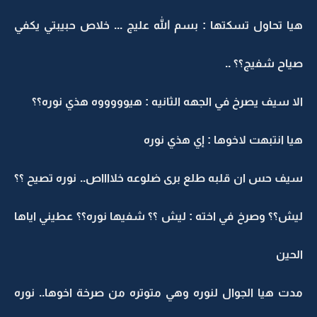
هيا تحاول تسكتها : بسم الله عليج ... خلاص حبيبتي يكفي
صياح شفيج؟؟ ..
الا سيف يصرخ في الجهه الثانيه : هيوووووه هذي نوره؟؟
هيا انتبهت لاخوها : إي هذي نوره
سيف حس ان قلبه طلع برى ضلوعه خلااااص.. نوره تصيح ؟؟
ليش؟؟ وصرخ في اخته : ليش ؟؟ شفيها نوره؟؟ عطيني اياها
الحين
مدت هيا الجوال لنوره وهي متوتره من صرخة اخوها.. نوره