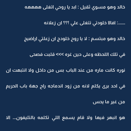
خالد وهو مسوي ثقيل : ابد يا روحي اتغلى ههههه
......: افااا خلودتي تتغلى علي ؟؟؟ ان زعلانه
خالد وهو مبتسم : لا يا روح خلودج ان زعلتي اراضيج
في تلك اللحظه وعلى حين غره >>> قلبت فصحى
نوره كانت ماره من عند الباب بس من داخل ولا انتبهت ان
في احد برى يكلم لانه من زود اندماجه راح جهة باب الحريم
من غير ما يحس
هو انبهر فيها ولا قام يسمع اللي تكلمه بالتليفون... الا