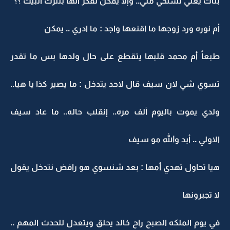
بنات يعني تستحي مني.. وإلا يمكن تفكر انها بتترك البيت ؟؟
أم نوره ورد زوجها ما اقنعها واجد : ما ادري .. يمكن
طبعاً أم محمد قلبها يتقطع على حال ولدها بس ما تقدر
تسوي شي لان سيف قال لاحد يتدخل : ما يصير كذا يا هيا..
ولدي يموت باليوم ألف مره.. إنقلب حاله.. ما عاد سيف
الاولي .. أبد والله مو سيف
هيا تحاول تهدي أمها : بعد شنسوي هو رافض نتدخل يقول
لا تجبرونها
في يوم الملكه الصبح راح خالد يحلق ويتعدل للحدث المهم ..