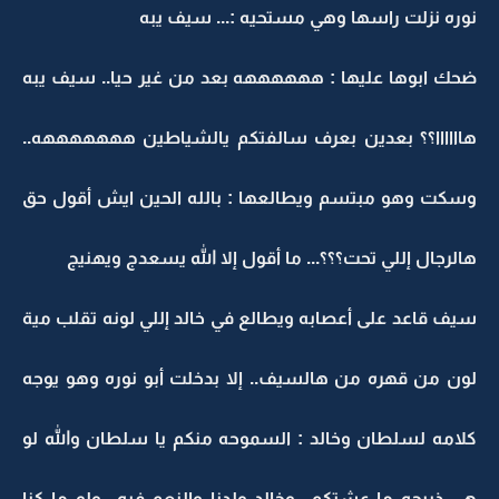
نوره نزلت راسها وهي مستحيه :... سيف يبه
ضحك ابوها عليها : ههههههه بعد من غير حيا.. سيف يبه
هاااااا؟؟ بعدين بعرف سالفتكم يالشياطين هههههههه..
وسكت وهو مبتسم ويطالعها : بالله الحين ايش أقول حق
هالرجال إللي تحت؟؟؟... ما أقول إلا الله يسعدج ويهنيج
سيف قاعد على أعصابه ويطالع في خالد إللي لونه تقلب مية
لون من قهره من هالسيف.. إلا بدخلت أبو نوره وهو يوجه
كلامه لسلطان وخالد : السموحه منكم يا سلطان والله لو
هي ذبيحه ما عشتكم.. وخالد ولدنا والنعم فيه.. ولو ما كنا