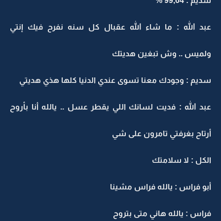
سديم : 99,64 %
عبد الله : ما شاء الله عقبال كل سنه نفرح فيك إنتي
ولميس .. وش تبغين هديتك
سديم : وجودك معنا تسوى عندي الدنيا كلها هذي هديتي
عبد الله : فديت لسانك اللي يقطر عسل .. يالله أنا بأروح
أرتاح بغرفتي تامرون على شي
الكل : لا سلامتك
أبو فراس : يالله فراس مشينا
فراس : يالله هاني متى بتروح