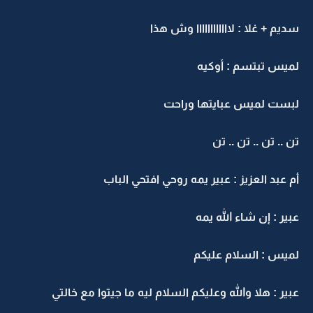
سديم + غلا : لاااااااااااا وش هذا
لميس تبتسم : أوكيه
لبست لميس عبايتها وراحت
تن .. تن .. تن .. تن
أم عبد العزيز : عبير يمه روحي افتحي الباب
عبير : إن شاء الله يمه
لميس : السلام عليكم
عبير : هلا والله وعليكم السلام ليه ما جيتوا مع خالتي