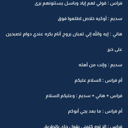
فراس : قولي لهم إياد وباسل يستنونهم برى
سديم : أوكيه خلاص اطلعوا فوق
هاني : إيه والله إني تعبان بروح أنام بكره عندي دوام تصبحين
على خير
سديم : وإنت من أهله
أم فراس : السلام عليكم
فراس + هاني + سديم : وعليكم السلام
أم فراس : ما بعد يجي أبوكم
فراس : إلا توه كلمني يقول جاي بالطريق