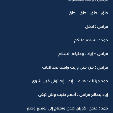
طق .. طق .. طق .. طق ..
فراس : ادخل
حمد : السلام عليكم
فراس + إياد : وعليكم السلام
فراس : من متى وإنت واقف عند الباب
حمد مرتبك : هااه ... إيه .. إيه توني قبل شوي
إياد يطالع فراس : أممم طيب وش تبغى
حمد : عندي الأوراق هذي وتحتاج إلى توقيع وختم