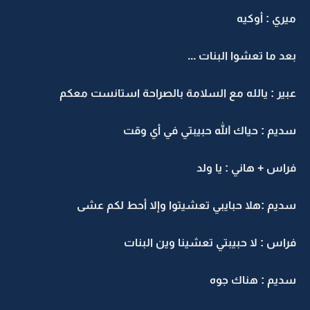
ميري : أوكيه
بعد ما تعشوا البنات ...
عبير : يالله مع السلامة بالصراحة استانست معكم
سديم : حياك الله حبيبتي في أي وقت
فراس + هاني : يا ولد
سديم :هلا حبايبي تعشيتوا وإلا أحط لكم عشى
فراس : لا حبيبتي تعشينا وين البنات
سديم : هناك جوه