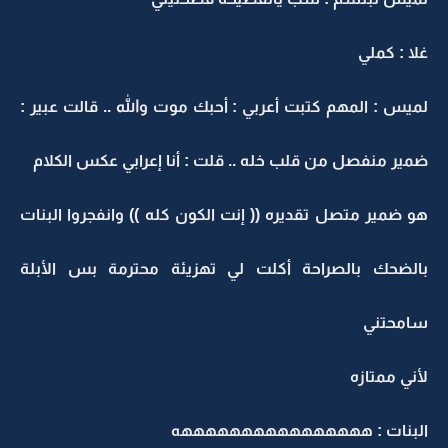
غلا : كملي
لميس : المهم كتبت أعربي : أحبك موت والله .. قالت عبير :
ضمير منفصل من قلب خله .. قلت : أنا إعرابي عكس الكلام
هو ضمير متصل تقديره (( إنت الكون كله )) وانفجروا البنات
بالضحك بالصراحة أكلت لي تهزيئة محترمة بس الأبلة
سامحتني
لأني ممتازه
البنات : ههههههههههههههههه