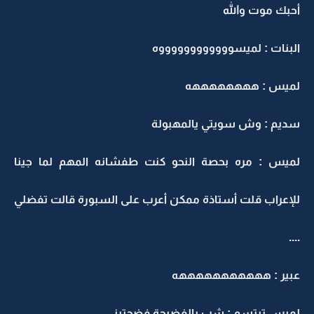
أحبك موت والله
البنات : لميسووووووووووووه
لميس : ههههههههه
سديم : وش سويتي يالمهبولة
لميس : مره بحصة النحو كنت طفشانه المهم لما جينا
للإعراب قلت أستاذة ممكن أعرب على السبورة قالت تفضلي
....
عبير : هههههههههههه
لميس تبتسم : شب يالفضيحة فضحتيني