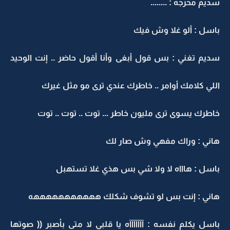
سديم محرجه : ........
باسل : ألو غلا وش فيك
سديم تغني : بس قول أبغى وأنا أقول حاضر .. إنت الوحيد
اللي كلامك أوامر .. خاطرك عندي ترى مو مثل غيرك
خاطرك يسوى ترى مليون خاطر ... توت .. توت .. توت
هاني : وراك مفهي وش صار لك
باسل : هاااه لا ولا شي بس هذي غلا تستهبل
هاني : إنت بس لو تشوف شكلك هههههههههههه
باسل يكلم نفسه : آآآآآآآه يا قلبي لا متى بأصبر (( صوتها