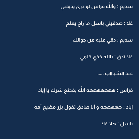
سديم : والله فراس لو درى يذبحني
غلا : صدقيني باسل ما راح يعلم
سديم : دقي عليه من جوالك
غلا تدق : يالله خذي كلمي
عند الشباااب .....
فراس : هههههههه الله يقطع شرك يا إياد
إياد : هههههه و أنا صادق تقول بزر مضيع أمه
باسل : هلا غلا