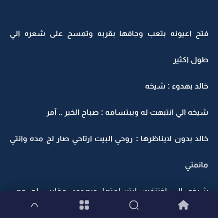
فتح اعيونه بتعب وجافها بقربه وتمسح على شعره الي
طول اكثير
خالد بهدوء : شيخه
شيخه الي انتبهت له وببتسامه : صباح الخير .. آمر
خالد بدون لايناظرها : روحي البيت ارتاحي صار لج مده وانتي
مانمتي
شيخه الي اختتفت ابتسامتها وبهدوء مقارب له وهي
متوجهه لخارج الغرفه : راااحتي بقرب زوجــــــــــــــــي