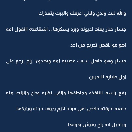
والله لنت ولدي ولاني اعرفك والبيت يتعذرك
جسار صار يفتح اعيونه ويرد يسكرها .. اشقاعده ااتقول امه
اهو مو ناقص تجريح من احد
جسار وهو جاهل سبب عصبيه امه وبهدوء: راح ارجع على
اول طياره للبحرين
رفع راسه للنافذه وماجافها والقى نظره وداع وانزلت منه
دمعه احرقته خلاص اهي موله لازم يجوف حياته ويتركها
ويتقبل انه راح يعيش بدونها