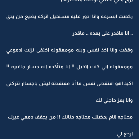
ركضت ابسرعه وانا ادور عليه مستحيل اتركه يضيع من يدي
.. انا ماقدر على بعده .. ماقدر
وقفت وانا اخذ نفس وينه مومعقوله اختفى نزلت ادموعي
مومعقوله اني كنت اتخيل !! انا متأكده انه جسار ماغيره !!
اكيد اهو افتقدني نفس ما أنا مفتقدته ليش ياجساار تتركني
وانا بعز حاجتي لك
محتاجه انام بحضنك محتاجه حنانك !! من يجفف دمعي غيرك
ارجع لي