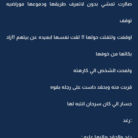
صاارت تمشي بدون لاتعرف طريقها ودموعها موراضيه
توقف
اوقفت ولتفتت حولها !! لقت نفسها ابعيده عن بيتهم !!زاد
بكائها من خوفها
ولمحت الشخص الي كارهته
قربت منه وبحقد داست على رجله بقوه
جسار الي كان سرحان انتبه لها
:رغد
رغد والحقد ماليها عليه :