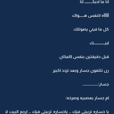
انا ما احبكــــــــــ انا
آآآآآه اتنفس هــــــواك
كل ما فيني يصوتلك
ابيـــــــــــــــك
قبل دقيقتين بنفس االمكان
رن تتلفون جسار وبعد تردد اكبير
جسار:...............
ام جسار بعصبيه وصرخه:
يا خساره تربيتي فيك .. ياخساره تربيتي فيك .. ارجع البيت لا