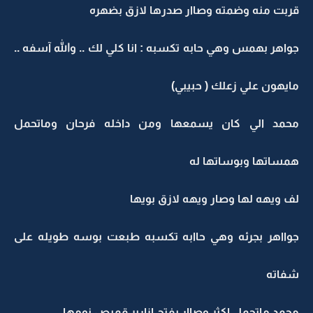
قربت منه وضمته وصاار صدرها لازق بضهره
جواهر بهمس وهي حابه تكسبه : انا كلي لك .. والله آسفه ..
مايهون علي زعلك ( حبيبي)
محمد الي كان يسمعها ومن داخله فرحان وماتحمل
همساتها وبوساتها له
لف ويهه لها وصار ويهه لازق بويها
جوااهر بجرئه وهي حاابه تكسبه طبعت بوسه طويله على
شفاته
محمد ماتحمل اكثر وصاار يفتح ازارير قميص نومها