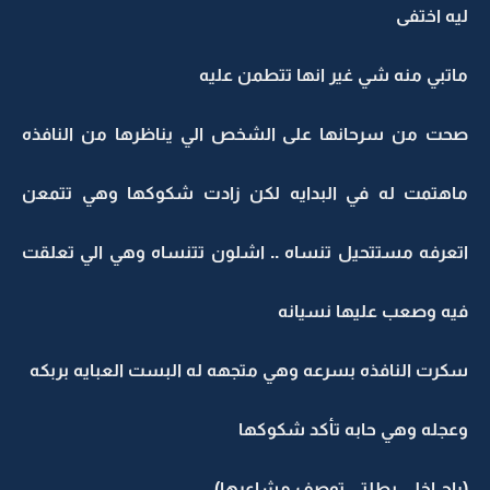
ليه اختفى
ماتبي منه شي غير انها تتطمن عليه
صحت من سرحانها على الشخص الي يناظرها من النافذه
ماهتمت له في البدايه لكن زادت شكوكها وهي تتمعن
اتعرفه مستتحيل تنساه .. اشلون تتنساه وهي الي تعلقت
فيه وصعب عليها نسيانه
سكرت النافذه بسرعه وهي متجهه له البست العبايه بربكه
وعجله وهي حابه تأكد شكوكها
(راح اخلي بطلتي توصف مشاعرها)