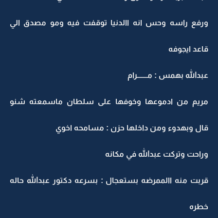
ورفع راسه وحس انه االدنيا توقفت فيه ومو مصدق الي
قاعد ايجوفه
عبدالله بهمس : مـــــــرام
مريم من ادموعها وخوفها على سلطان ماسمعته شنو
قال وبهدوء ومن داخلها حزن : مسامحه اخوي
وراحت وتركت عبدالله في مكانه
قربت منه االممرضه بستعجال : بسرعه دكتور عبدالله حاله
خطره