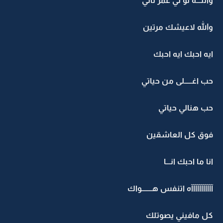
واللـــه لو لي عمر ثاني
والله لاعيشك مرتين
ايه احبك ايه احبك
حب اغـــــلى من حياتي
حب هنالي حياتي
فوق كل العاشقين
انا ما احبك انـــا
آآآآآآآآآآآه اتنفس هـــــــواك
كل مافيني يصوتلك