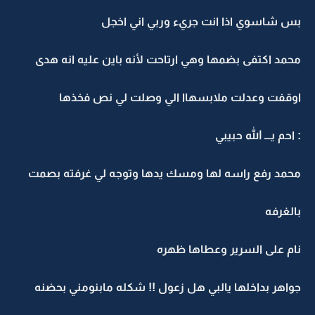
بس شاسوي اذا انت جريء وربي اني اخجل
محمد اكتفى بضمها وهي ارتاحت لأنه باين عليه انه هدى
اوقفت وعدلت ملابسهاا الي وصلت لي نص فخذها
: احم يـــ الله حبيبي
محمد رفع راسه لها ومسك يدها وتوجه لي غرفته بصمت
بالغرفه
نام على السرير وعطاها ظهره
جواهر بداخلها يالبي هل زعول !! شكله مابنومني بحضنه