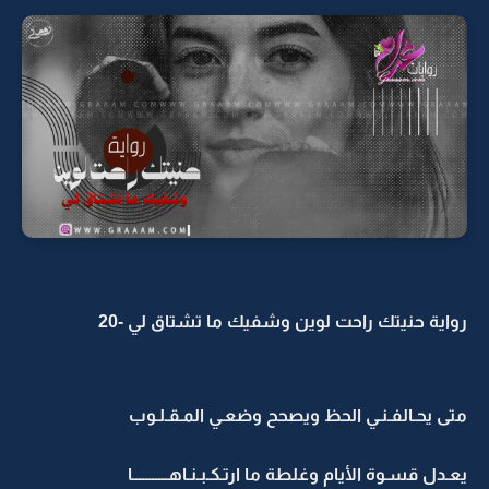
رواية حنيتك راحت لوين وشفيك ما تشتاق لي -20
متى يحـالفـنـي الحظ ويصحح وضعـي المـقـلـوب
يعـدل قسـوة الأيام وغلطة ما ارتـكـبـنـاهـــــــــــا