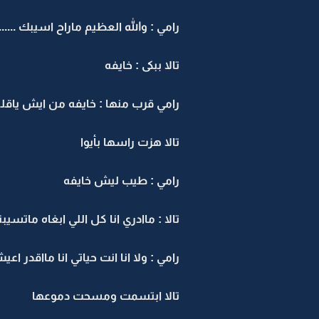
رامي : والله العظيم ماراح اسيبك .....
تالا ببكى : خايفه
رامي قرب منها : خايفه من ايش ياقلبي .
تالا هزت راسها بأيوا
رامي : طيب ليش خايفه
تالا : ماادري انا كل اللي ابغاه ماتسي
رامي : ولا انا انت حياتي انا مااقدر ا
تالا ابتسمت ومسحت دموعها