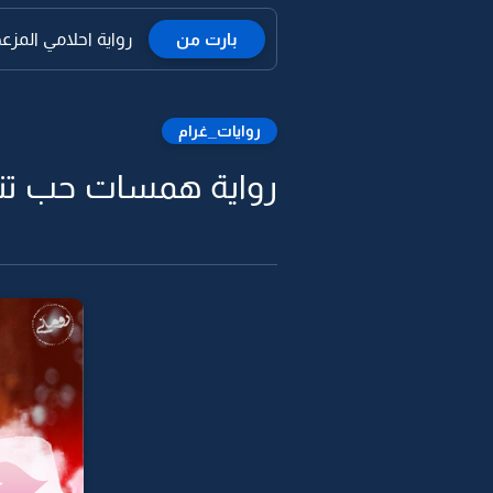
بارت من
رواية احلامي المزعجة
روايات_غرام
رواية همسات حب تنزف 