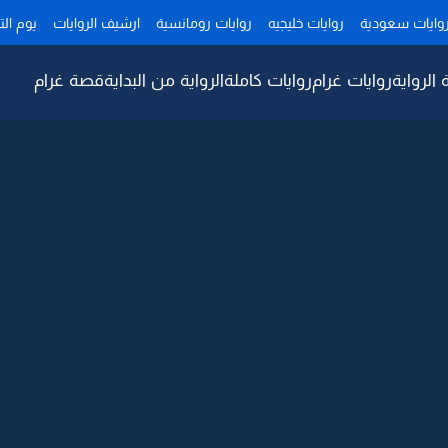
وايات سعودية
روايات خليجيه
روايات رومانسية
ارشيف الروايات
يوم ال
 الرواية
روايات غرام
روايات كاملة
الرواية من البداية
قصة غرام