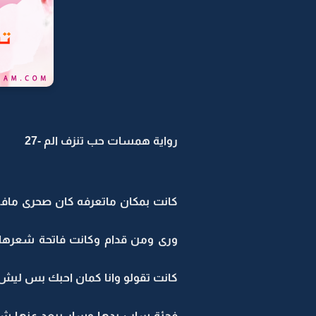
رواية همسات حب تنزف الم -27
كانت بمكان ماتعرفه كان صحرى ماف
ورى ومن قدام وكانت فاتحة شعرها ال
كانت تقولو وانا كمان احبك بس لي
فجئة ساب يدها وسار يبعد عنها شويا