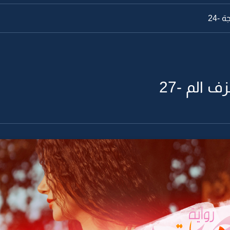
 -24
الم -27