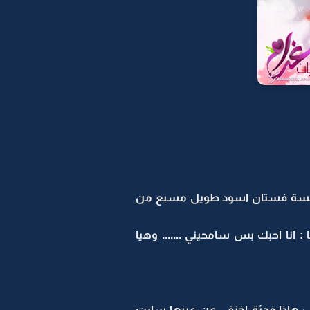
 لابسة فستان اسود طويل مسبع من
انا احبك بس سامحيني ....... وهيا
يب هاذا فجئة اختفى عن عينها سارت