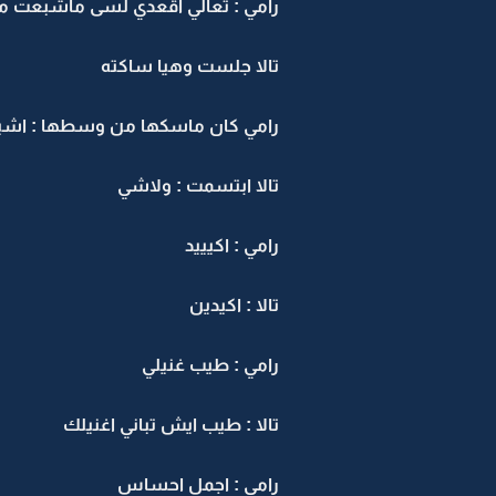
رامي : تعالي اقعدي لسى ماشبعت م
تالا جلست وهيا ساكته
رامي كان ماسكها من وسطها : اش
تالا ابتسمت : ولاشي
رامي : اكيييد
تالا : اكيدين
رامي : طيب غنيلي
تالا : طيب ايش تباني اغنيلك
رامي : اجمل احساس