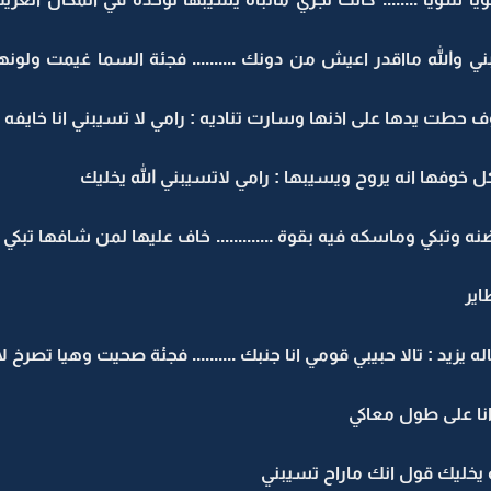
يبني والله مااقدر اعيش من دونك .......... فجئة السما غيمت و
ف حطت يدها على اذنها وسارت تناديه : رامي لا تسيبني انا خايفه ا
 خوفها انه يروح ويسيبها : رامي لاتسيبني الله يخليك
تبكي وماسكه فيه بقوة ............. خاف عليها لمن شافها تبكي ...
اير
زيد : تالا حبيبي قومي انا جنبك .......... فجئة صحيت وهيا تصرخ لا
 انا على طول معاكي
له يخليك قول انك ماراح تسيبني