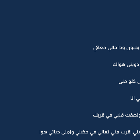
نون ودا حالي معاكي
 دوبني هواك
 كلو منى
 انا
 ولهفت قلبي في قربك
نيني اقرب مني تعالي في حضني واملى حياتي هوا