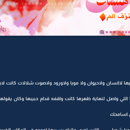
يها لاانسان ولاحيوان ولا مويا ولاورود ولاصوت شلالات كانت
لي واصل لنهاية ظهرها كانت واقفه قدام حبيبها وكان يقولها : 
ش اسامحك
 شويا ........ كانت تجري ماتباه يسيبها لوحده في المكان الغر