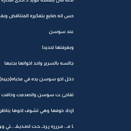
حس انه ضايع بتفكيره المتناقض وبقلب
عند سوسن
وبغرفتها تحديدا
جالسه بالسرير واحد اخوانها بجنبها
دخل اخو سوسن يده في مخباه(جيبه)
تفاجئ ـت سوسن وانصدمت وخافت لما ش
ازداد خوفها وهي تشوف اخوها يناظر ف
ـا مـ ـ مـررره رـرحـ ـحـت لصـديـقـ ـ ـتي 