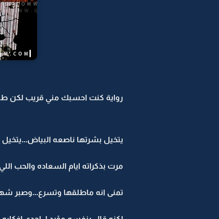
رواية كنت احسبك مني قريب لكن طلع
يتخيل بشرتها ناصعه البياض...يتخيل ع
مرت بذكراته ايام السعاده والحب اللي
تمنى انه ماطلقها وتسرع...وصبر شهور اك
لكنه قال بنفسه مؤيد لـ احدى افكاره