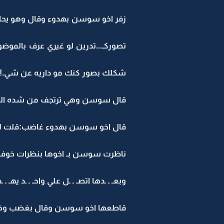
زفر اخو سوسن بهدوء وقال وهو يحاول
تصوركـ...تدرين لو غيري عرف بالموضوع
شكلك بصور كنك مو داريه عن شي.!!
قال سوسن وهي ترتجف من شده الخوف:
قال اخو سوسن بهدوء غاضب:قلت لك مص
ناظرت سوسن بـ اخوها بنظرات خوف باكيه
وبعـ ـ ـدها اتصـ ـ ـل علي واحـ ـ ـد يهـ ـ ـد
قاطعها اخو سوسن وقال بغضب وخوف:و