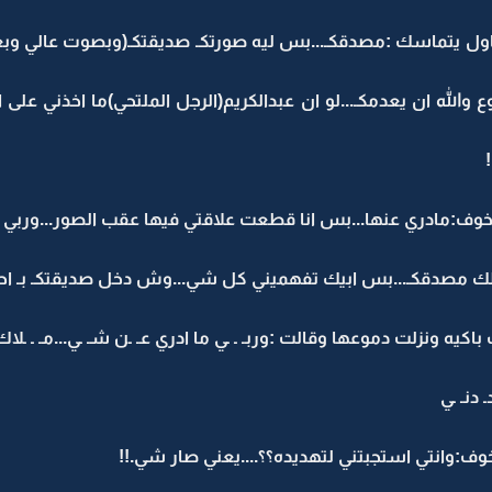
 يتماسك :مصدقكـ...بس ليه صورتكـ صديقتكـ(وبصوت عالي وبغضب
 والله ان يعدمكـ...لو ان عبدالكريم(الرجل الملتحي)ما اخذني على 
مادري عنها...بس انا قطعت علاقتي فيها عقب الصور...وربي اني
دقكـ...بس ابيك تفهميني كل شي...وش دخل صديقتكـ بـ احد بيوت 
 ونزلت دموعها وقالت :وربـ ـ ـي ما ادري عـ ـن شـ ـي...مـ ـ ـلاك 
ـ دنـ ـي
انتي استجبتني لتهديده؟؟....يعني صار شي.!!