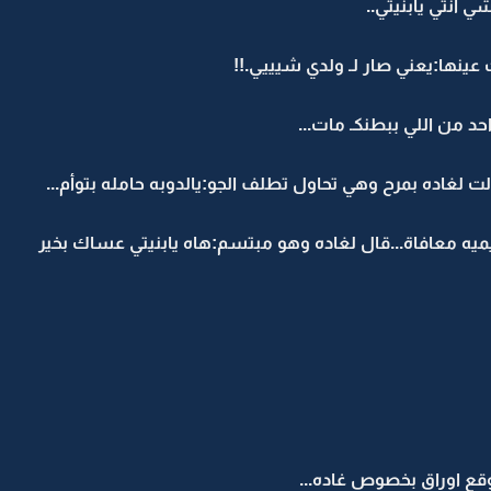
 انتي يابنيتي..
ينها:يعني صار لـ ولدي شيييي.!!
د من اللي ببطنكـ مات...
لغاده بمرح وهي تحاول تطلف الجو:يالدوبه حامله بتوأم...
ميه معافاة...قال لغاده وهو مبتسم:هاه يابنيتي عساك بخير
وقع اوراق بخصوص غاده...