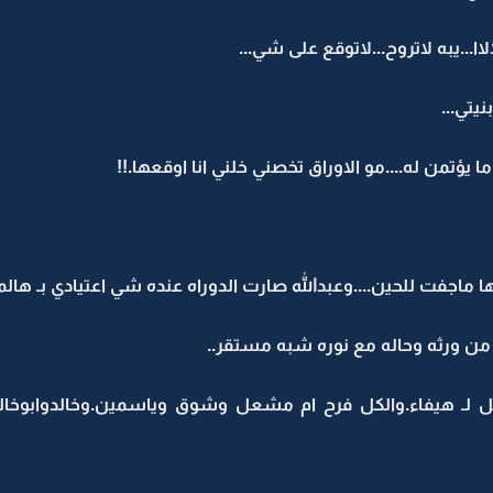
ا...يبه لاتروح...لاتوقع على شي...
يتي...
 يؤتمن له....مو الاوراق تخصني خلني انا اوقعها.!!
 ماجفت للحين....وعبدالله صارت الدوراه عنده شي اعتيادي بـ هالمد
 من ورثه وحاله مع نوره شبه مستقر..
ـ هيفاء.والكل فرح ام مشعل وشوق وياسمين.وخالدوابوخالدو