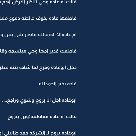
قالت ام غاده وهي تناظر الارض:اهم شي
قاطعها غاده بخوف خالطه دموع ملت ع
ام غاده:لا الحمدلله ماصار شي بس واح
قاطعت غدير امها وهي مبتسمه وقالت 
دخل ابوغاده وفرح لما شاف بنته سلي
غاده بخير الحمدلله...
ابوغاده:اجل انا بروح وشوي وراجع....
قالت ام غاده مقاطعه:وين بتروح
ابوغاده:بروح لـ الشركه حمد طالبني ا