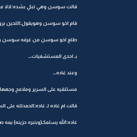
قالت سوسن وهي تبكي بشده:لالا ما 
قام اخو سوسن وهويقول:اللحين برو
طلع اخو سوسن من غرفه سوسن وهي تب
بـ احدى المستشفيات...
وعند غاده...
مستلقيه على السرير وملامح وجهها باي
قالت ام غاده لـ غاده:الحمدلله على الس
غاده:الله يسلمكـ(وبنبره حزينه) يمه ص