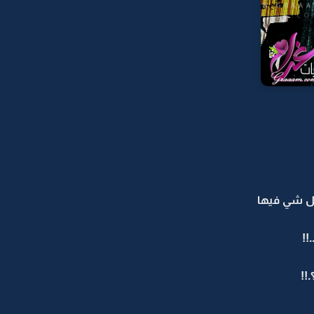
 كل شي فيها
!!
!!