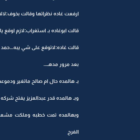
ارفعت غاده نظراتها وقالت بخوف:لالالا
قالت ابوغاده بـ استغراب:لازم اوقع يابن
قالت غاده:لاتوقع على شي يبه...حمد ما
بعد مرور مدهـ...
بـ هالمده حال ام صالح ماتغير ودموعها
وبـ هالمده قدر عبدالعزيز يفتح شركه
وبهالمده تمت خطبه وملكت مشعل ل
الفرح