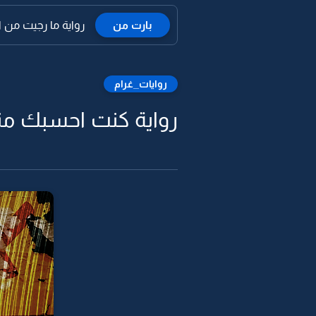
بارت من
رواية ما رجيت من ال
روايات_غرام
رواية كنت احسبك من