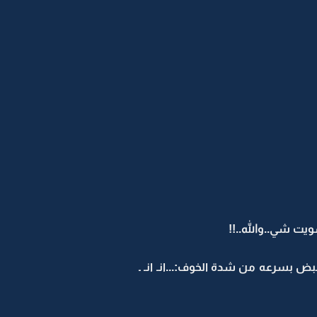
ت شي..والله..!!
ض بسرعه من شدة الخوف:...انـ انـ ـ