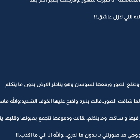
ه اللي لازل عاشق.!!
وطلع الصور ورفعها لسوسن وهو يناظر الارض بدون ما يتكلم
افت الصور..قالت بنبره واضح عليها الخوف الشديد:والله ماسوي
يها و ساكت ومايتكلم...قالت ودموعها تتجمع بعيونها وقلبها ينب
وـوـوهي صـ صـورتني بـ بـدون ما اـدري...والله انـ انـي ما اكذب.!!