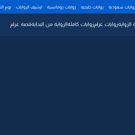
وايات سعودية
روايات خليجيه
روايات رومانسية
ارشيف الروايات
يوم ال
 الرواية
روايات غرام
روايات كاملة
الرواية من البداية
قصة غرام