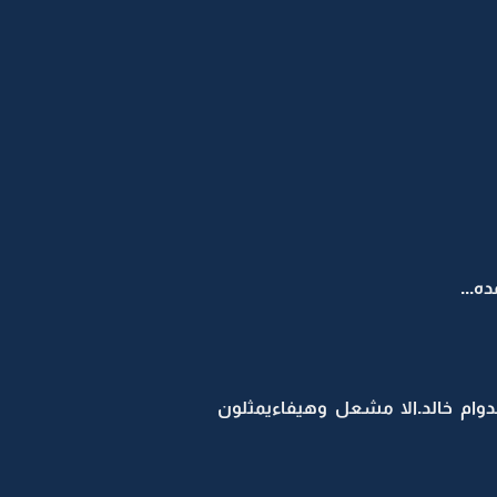
ه...
ام خالد.الا مشعل وهيفاءيمثلون