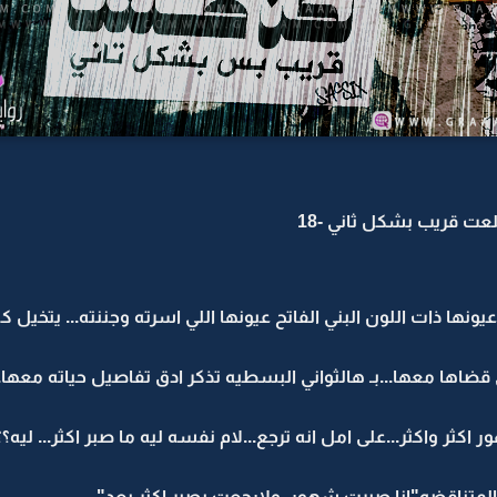
ت قريب بشكل ثاني -18
يونها ذات اللون البني الفاتح عيونها اللي اسرته وجننته... يتخيل
 قضاها معها...بـ هالثواني البسطيه تذكر ادق تفاصيل حياته معها..
ثر واكثر...على امل انه ترجع...لام نفسه ليه ما صبر اكثر... ليه؟؟.
 المتناقضه"انا صبرت شهور..ولارجعت بصبر اكثر بعد"