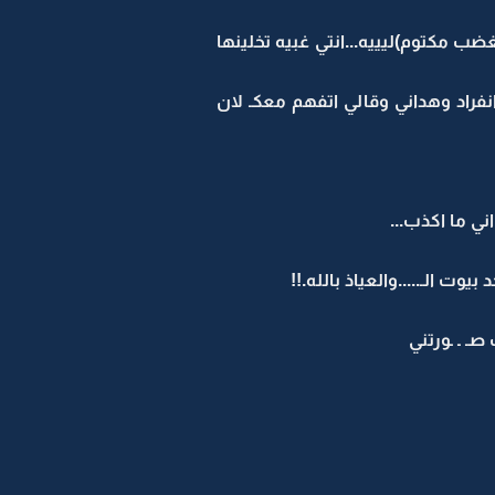
 مكتوم)ليييه...انتي غبيه تخلينها
انفراد وهداني وقالي اتفهم معكـ لان
 ما اكذب...
الـ.....والعياذ بالله.!!
صـ ـ ـورتني