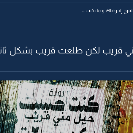
فرح إلا رضاك و ما بكيت...
ي قريب لكن طلعت قريب بشكل ثاني -