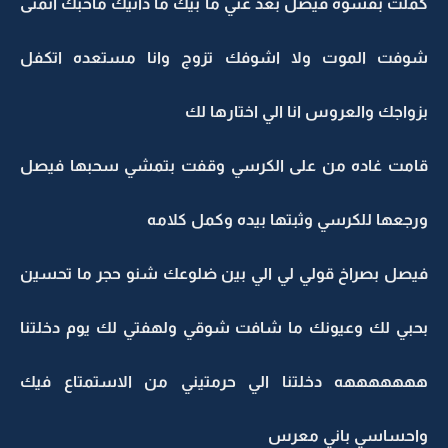
كملت بقسوه فيصل بعد عني ما بيك ما دانيك ماحبك اتمنى
شوفت الموت ولا اشوفك تزوج وانا مستعده اتكفل
بزواجك والعروس انا الي اختارها لك
قامت غاده من على الكرسي وقفت بتمشي سحبها فيصل
ورجعها للكرسي وثبتها بيده وكمل كلامه
فيصل بصراخ قولي لي الي بين ضلوعك شنو حجر ما تحسين
بحبي لك وعيونك ما شافت شوقي ولهفتي لك يوم دخلتنا
هههههههه دخلتنا الي حرمتيني من الاستمتاع فيك
واحساسي باني معرس