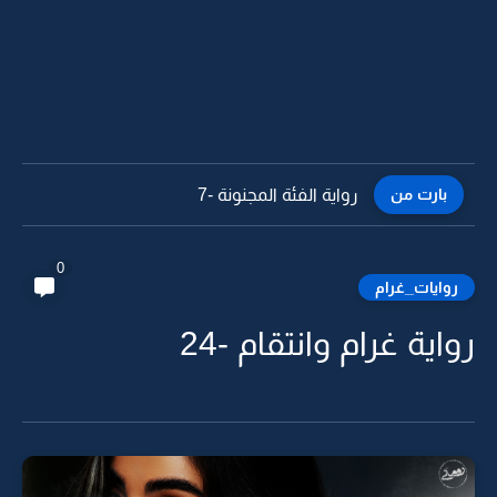
بارت من
رواية الفئة المجنونة -6
0
روايات_غرام
رواية غرام وانتقام -24