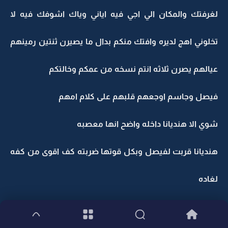
لغرفتك والمكان الي اجي فيه اياني وياك اشوفك فيه لا
تخلوني اهج لديره وافتك منكم بدال ما يصيرن ثنتين رمينهم
عيالهم يصرن ثلاثه انتم نسخه من عمكم وخالتكم
فيصل وجاسم اوجعهم قلبهم على كلام امهم
شوي الا هنديانا داخله واضح انها معصبه
هنديانا قربت لفيصل وبكل قوتها ضربته كف اقوى من كفه
لغاده
هنديانا هذي رساله من هند تقول هذا جوابها بالي سويته