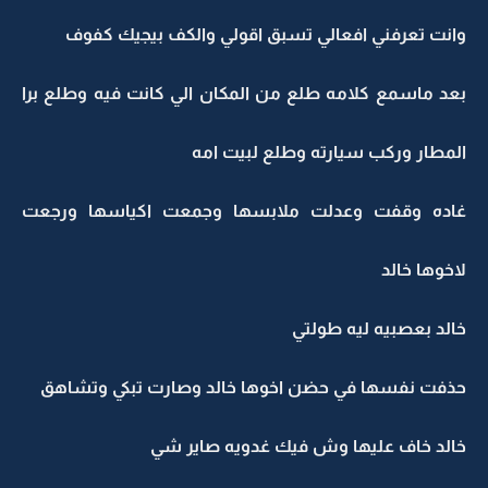
وانت تعرفني افعالي تسبق اقولي والكف بيجيك كفوف
بعد ماسمع كلامه طلع من المكان الي كانت فيه وطلع برا
المطار وركب سيارته وطلع لبيت امه
غاده وقفت وعدلت ملابسها وجمعت اكياسها ورجعت
لاخوها خالد
خالد بعصبيه ليه طولتي
حذفت نفسها في حضن اخوها خالد وصارت تبكي وتشاهق
خالد خاف عليها وش فيك غدويه صاير شي