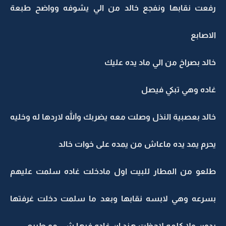
رفعت نقابها ونفجع خالد من الي يشوفه وواضح طبعة
الاصابع
خالد بصراخ من الي ماد يده عليك
غاده وهي تبكي فيصل
خالد بعصبية النذل وصلت معه يضربك والله لاردها له وخليه
يحرم يمد يده ماعاش من يمده على خوات خالد
طلعو من المطار للبيت اول مادخلت غاده سلمت عليهم
بسرعه وهي لابسه نقابها وبعد ما سلمت دخلت غرفتها
بدون ولا كلمه لاحظت هند ان غاده فيها شي مو طبيعي