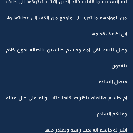
ليه انسحبت ما قابلت خالد الحين اثبتت شكوكها اني خايف
من المواجهه ما تدري اني متوجع من الكف الي عطيتها ولا
ابي اضعف قدامها
وصل للبيت لقى امه وجاسم جالسين بالصاله بدون كلام
يتغدون
فيصل السلام
ام جاسم طالعته بنظرات كلها عتاب والم على حال عياله
وعليكم السلام
اشر له جاسم انه يحب راسه ويعتذر منها