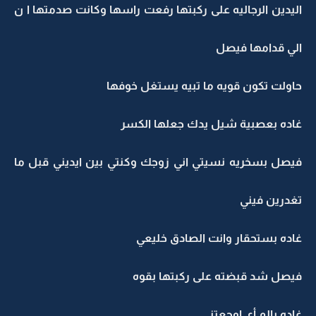
اليدين الرجاليه على ركبتها رفعت راسها وكانت صدمتها ا ن
الي قدامها فيصل
حاولت تكون قويه ما تبيه يستغل خوفها
غاده بعصبية شيل يدك جعلها الكسر
فيصل بسخريه نسيتي اني زوجك وكنتي بين ايديني قبل ما
تغدرين فيني
غاده بستحقار وانت الصادق خليعي
فيصل شد قبضته على ركبتها بقوه
غاده بالم أي اوجعتني