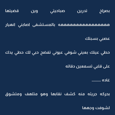
بصراخ تدرين صباحيتي وين قضيتها
ههههههههههههههههه بالمستشفى اصابني انهيار
عصبي بسبتك
حطي عينك بعيني شوفي عيوني تفضح حبي لك حطي يدك
على قلبي تسمعين دقاته
غاده .........
بحركه جريئه منه كشف نقابها وهو متلهف ومتشوق
لشوفت وجهها