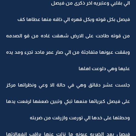
الي بقلبي وعتبريه اخر ذكرى من فيصل
فيصل بكل قوته وبكل قهره الي ذاقه منها عطاها كف
من قوته طاحت على الارض شهقت غاده من قو الصدمه
وبققت عيونها متفاجئة من الي صار عمر ماحد تجرء ومد يده
عليها وهي دلوعت اهلها
جلست عشر دقائق وهي في حالة الا وعي ونظراتها مركز
على فيصل كبريائها منعها تبكي وتبين ضعفها لرفعت يدها
وحطتها على خدها الي تورمت وازرقت من ضربته
فيصل بعد الضربه عيونه ما نزلت عنها يراقب انفعالاتها